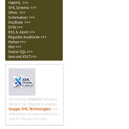
MathML >>>
XML Schema >>>
XProc >>>
Schematron >>>
DocBook >>>
DITA >>>
RSS & Atom >>>
Reguläre Ausdrücke >>>
Python >>>
Perl >>>
Oracle SQL >>>
Java und XSLT >>>
Sie sind bei
LinkedIn
? Wir auch.
Werden Sie Mitglied in unserer
Gruppe XML-Technologien
und
diskutieren Sie spannende XML-
und KI-Themen mit uns!