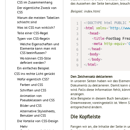
CSS im Zusammenhang
das Aussehen der Seite benutzen, brauch
Der eigentliche Zweck von
Beispiel: index.html
CSS
Warum die meisten Tabellen
schlecht sind
<!
DOCTYPE
html
PUBLIC
Was ist CSS nun wirklich?
<
html
xmlns
=
"
http://ww
Teile einer CSS-Regel
<
head
>
Typen von CSS-Regeln
<
title
>
Footbag Fre
<
meta
http-equiv
=
"
Welche Eigenschaften und
Elemente kann man mit
</
head
>
CSS beeinflussen?
<
body
>
Wo können CSS-Stile
</
body
>
definiert werden?
</
html
>
Ein einfaches Beispiel
CSS ins rechte Licht gerückt
Den Zeichensatz deklarieren
Wofür eigentlich CSS?
In unseren Seiten haben wir das Eleme
Farben und CSS
Dokuments zu deklarieren. Damit kann d
wird. Falls diese Information fehlt, kön
Schriften und CSS
anzeigen.
Animation von
Alle Beispiele in diesem Buch benutzen
Pseudoklassen und CSS
Dreamweaver, voreingestellt ist. Wenn S
Bilder und CSS
entsprechend ändern.
Alternative Stylesheets,
Benutzer und CSS
Die Kopfleiste
Die Vorteile von CSS-Design
Fangen wir an, die Inhalte der Seite in 
Mehr