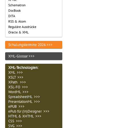
Schematron
DocBook
DITA
RSS & Atom
Reguläre Ausdrücke
Oracle & XML
Schulungstermine 2026 >>>
XML-Glossar >>>
XML-Technologien
:
XML >>>
XSLT >>>
XPath >>>
XSL-FO >>>
WordML >>>
SpreadsheetML >>>
PresentationML >>>
ePUB >>>
ePub für (In)Designer >>>
HTML & XHTML >>>
CSS >>>
SVG >>>