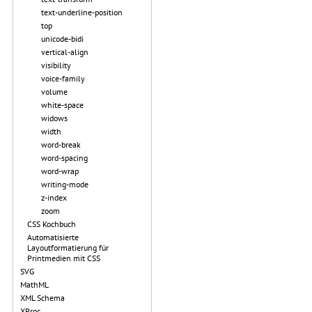
text-underline-position
top
unicode-bidi
vertical-align
visibility
voice-family
volume
white-space
widows
width
word-break
word-spacing
word-wrap
writing-mode
z-index
zoom
CSS Kochbuch
Automatisierte
Layoutformatierung für
Printmedien mit CSS
SVG
MathML
XML Schema
XProc