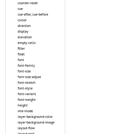
counter-reset
cue
cue-after, cue-before
cursor
direction
display
elevation
empty-cells
filter
float
font
font-family
font-size
font-size-adjust
font-stretch
font-style
font-variant
font-weight
height
ime-mode
layer-background-color
layer-background-image
layout-flow
layout-grid