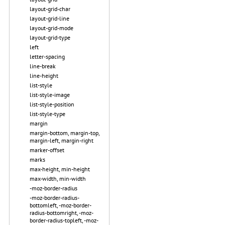
layout-grid-char
layout-grid-line
layout-grid-mode
layout-grid-type
left
letter-spacing
line-break
line-height
list-style
list-style-image
list-style-position
list-style-type
margin
margin-bottom, margin-top,
margin-left, margin-right
marker-offset
marks
max-height, min-height
max-width, min-width
-moz-border-radius
-moz-border-radius-
bottomleft, -moz-border-
radius-bottomright, -moz-
border-radius-topleft, -moz-