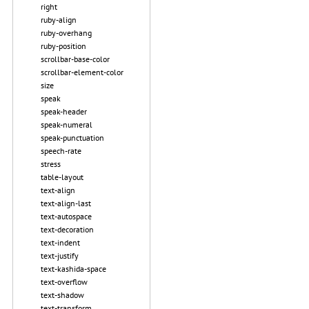
right
ruby-align
ruby-overhang
ruby-position
scrollbar-base-color
scrollbar-element-color
size
speak
speak-header
speak-numeral
speak-punctuation
speech-rate
stress
table-layout
text-align
text-align-last
text-autospace
text-decoration
text-indent
text-justify
text-kashida-space
text-overflow
text-shadow
text-transform