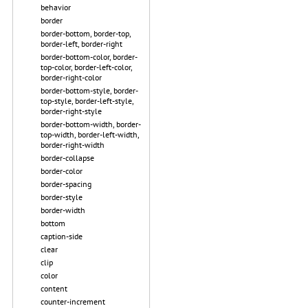
behavior
border
border-bottom, border-top,
border-left, border-right
border-bottom-color, border-
top-color, border-left-color,
border-right-color
border-bottom-style, border-
top-style, border-left-style,
border-right-style
border-bottom-width, border-
top-width, border-left-width,
border-right-width
border-collapse
border-color
border-spacing
border-style
border-width
bottom
caption-side
clear
clip
color
content
counter-increment