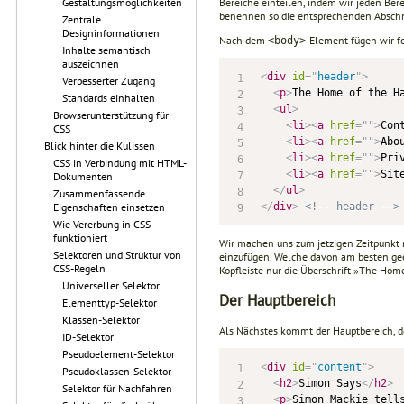
Bereiche einteilen, indem wir jeden Bere
Gestaltungsmöglichkeiten
benennen so die entsprechenden Abschni
Zentrale
Designinformationen
Nach dem
-Element fügen wir 
<body>
Inhalte semantisch
auszeichnen
<
div
id
=
"
header
"
>
Verbesserter Zugang
<
p
>
The Home of the H
Standards einhalten
<
ul
>
Browserunterstützung für
<
li
>
<
a
href
=
"
"
>
Con
CSS
<
li
>
<
a
href
=
"
"
>
Abo
Blick hinter die Kulissen
<
li
>
<
a
href
=
"
"
>
Pri
CSS in Verbindung mit HTML-
<
li
>
<
a
href
=
"
"
>
Sit
Dokumenten
</
ul
>
Zusammenfassende
</
div
>
<!-- header -->
Eigenschaften einsetzen
Wie Vererbung in CSS
funktioniert
Wir machen uns zum jetzigen Zeitpunkt n
Selektoren und Struktur von
einzufügen. Welche davon am besten geei
CSS-Regeln
Kopfleiste nur die Überschrift »The Home
Universeller Selektor
Der Hauptbereich
Elementtyp-Selektor
Klassen-Selektor
Als Nächstes kommt der Hauptbereich, d
ID-Selektor
Pseudoelement-Selektor
<
div
id
=
"
content
"
>
Pseudoklassen-Selektor
<
h2
>
Simon Says
</
h2
>
Selektor für Nachfahren
<
p
>
Simon Mackie tell