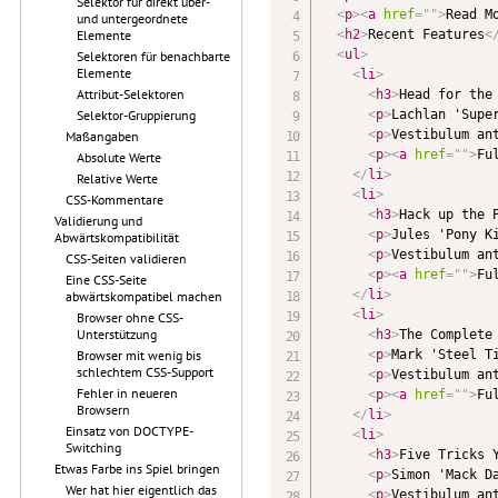
Selektor für direkt über-
<
p
>
<
a
href
=
"
"
>
Read M
und untergeordnete
<
h2
>
Recent Features
<
Elemente
<
ul
>
Selektoren für benachbarte
Elemente
<
li
>
Attribut-Selektoren
<
h3
>
Head for the
<
p
>
Lachlan 'Supe
Selektor-Gruppierung
<
p
>
Vestibulum an
Maßangaben
<
p
>
<
a
href
=
"
"
>
Fu
Absolute Werte
</
li
>
Relative Werte
<
li
>
CSS-Kommentare
<
h3
>
Hack up the 
Validierung und
<
p
>
Jules 'Pony K
Abwärtskompatibilität
<
p
>
Vestibulum an
CSS-Seiten validieren
<
p
>
<
a
href
=
"
"
>
Fu
Eine CSS-Seite
</
li
>
abwärtskompatibel machen
<
li
>
Browser ohne CSS-
Unterstützung
<
h3
>
The Complete
<
p
>
Mark 'Steel T
Browser mit wenig bis
schlechtem CSS-Support
<
p
>
Vestibulum an
Fehler in neueren
<
p
>
<
a
href
=
"
"
>
Fu
Browsern
</
li
>
Einsatz von DOCTYPE-
<
li
>
Switching
<
h3
>
Five Tricks 
Etwas Farbe ins Spiel bringen
<
p
>
Simon 'Mack D
Wer hat hier eigentlich das
<
p
>
Vestibulum an