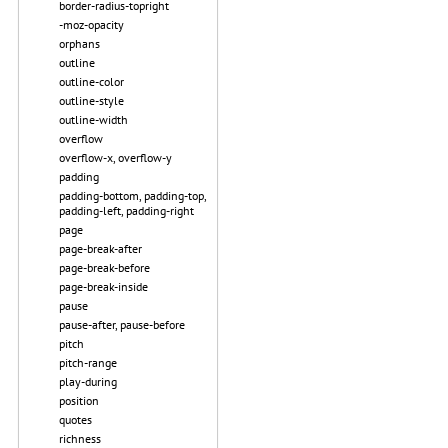
border-radius-topright
-moz-opacity
orphans
outline
outline-color
outline-style
outline-width
overflow
overflow-x, overflow-y
padding
padding-bottom, padding-top,
padding-left, padding-right
page
page-break-after
page-break-before
page-break-inside
pause
pause-after, pause-before
pitch
pitch-range
play-during
position
quotes
richness