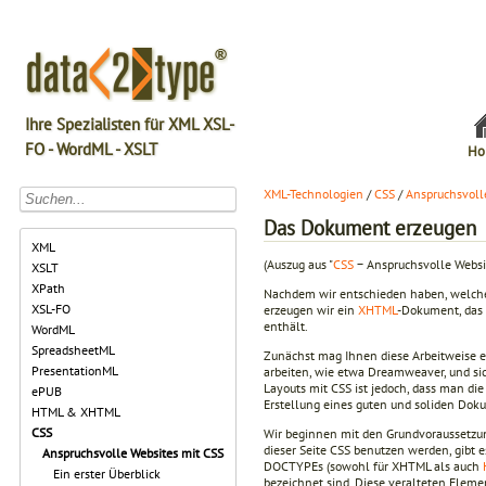
Ihre Spezialisten für XML XSL-
FO - WordML - XSLT
Ho
XML-Technologien
/
CSS
/
Anspruchsvoll
Das Dokument erzeugen
XML
(Auszug aus "
CSS
− Anspruchsvolle Websi
XSLT
XPath
Nachdem wir entschieden haben, welches
XSL-FO
erzeugen wir ein
XHTML
-Dokument, das 
enthält.
WordML
SpreadsheetML
Zunächst mag Ihnen diese Arbeitweise 
PresentationML
arbeiten, wie etwa Dreamweaver, und sich
Layouts mit CSS ist jedoch, dass man di
ePUB
Erstellung eines guten und soliden Doku
HTML & XHTML
CSS
Wir beginnen mit den Grundvoraussetzu
dieser Seite CSS benutzen werden, gibt e
Anspruchsvolle Websites mit CSS
DOCTYPEs (sowohl für XHTML als auch
Ein erster Überblick
bezeichnet sind. Diese veralteten Eleme