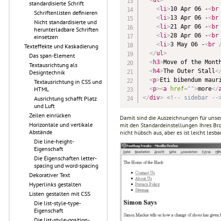
standardisierte Schrift
<
li
>
10 Apr 06 -
<
br
Schriftenlisten definieren
<
li
>
13 Apr 06 -
<
br
Nicht standardisierte und
<
li
>
21 Apr 06 -
<
br
herunterladbare Schriften
<
li
>
28 Apr 06 -
<
br
einsetzen
<
li
>
3 May 06 -
<
br
Texteffekte und Kaskadierung
</
ul
>
Das span-Element
<
h3
>
Move of the Mont
Textausrichtung als
<
h4
>
The Outer Stall
<
Designtechnik
<
p
>
Eti bibendum maur
Textausrichtung in CSS und
<
p
>
<
a
href
=
"
"
>
more
</
HTML
</
div
>
<!-- sidebar --
Ausrichtung schafft Platz
und Luft
Zeilen einrücken
Damit sind die Auszeichnungen für unsere
Horizontale und vertikale
mit den Standardeinstellungen Ihres Bro
Abstände
nicht hübsch aus, aber es ist leicht lesba
Die line-height-
Eigenschaft
Die Eigenschaften letter-
spacing und word-spacing
Dekorativer Text
Hyperlinks gestalten
Listen gestalten mit CSS
Die list-style-type-
Eigenschaft
Die list-style-position-