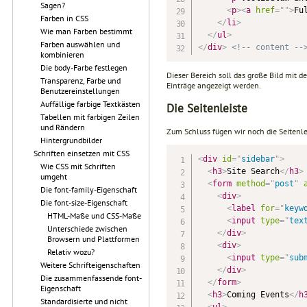
Sagen?
<
p
>
<
a
href
=
"
"
>
Fu
Farben in CSS
</
li
>
Wie man Farben bestimmt
</
ul
>
Farben auswählen und
</
div
>
<!-- content --
kombinieren
Die body-Farbe festlegen
Dieser Bereich soll das große Bild mit 
Transparenz, Farbe und
Einträge angezeigt werden.
Benutzereinstellungen
Auffällige farbige Textkästen
Die Seitenleiste
Tabellen mit farbigen Zeilen
und Rändern
Zum Schluss fügen wir noch die Seitenle
Hintergrundbilder
Schriften einsetzen mit CSS
<
div
id
=
"
sidebar
"
>
Wie CSS mit Schriften
<
h3
>
Site Search
</
h3
>
umgeht
<
form
method
=
"
post
"
Die font-family-Eigenschaft
<
div
>
Die font-size-Eigenschaft
<
label
for
=
"
keyw
HTML-Maße und CSS-Maße
<
input
type
=
"
tex
Unterschiede zwischen
</
div
>
Browsern und Plattformen
<
div
>
Relativ wozu?
<
input
type
=
"
sub
Weitere Schrifteigenschaften
</
div
>
Die zusammenfassende font-
</
form
>
Eigenschaft
<
h3
>
Coming Events
</
h
Standardisierte und nicht
<
ul
>