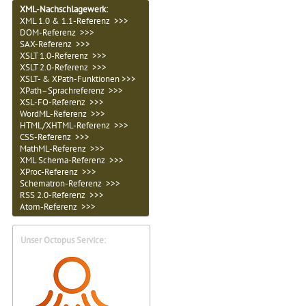
XML-Nachschlagewerk:
XML 1.0 & 1.1-Referenz >>>
DOM-Referenz >>>
SAX-Referenz >>>
XSLT 1.0-Referenz >>>
XSLT 2.0-Referenz >>>
XSLT- & XPath-Funktionen >>>
XPath–Sprachreferenz >>>
XSL-FO-Referenz >>>
WordML-Referenz >>>
HTML/XHTML-Referenz >>>
CSS-Referenz >>>
MathML-Referenz >>>
XML Schema-Referenz >>>
XProc-Referenz >>>
Schematron-Referenz >>>
RSS 2.0-Referenz >>>
Atom-Referenz >>>
Unser Octopus Service: