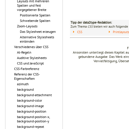
Layouts mit mehreren
Spalten und fest
vorgegebener Breite
Positionierte Spalten
Schwebende Spalten
Tipp der data2type-Redaktion:
Zoom-Layouts
Zum Thema
CSS
bieten wir auch folgende 
Das Stylesheet erzeugen
CSS
Printlayou
Alternative Stylesheets
einbinden
Verschiedenes über CSS
F
Ansonsten unterliegt dieses Kapitel 
At-Regeln
gebundene Ausgabe: Das Werk einsch
Auditive Stylesheets
Vervielfältigung, Übers
CSS und JavaScript
CSS-Farbreferenz
Referenz der CSS-
Eigenschaften
azimuth
background
background-attachment
background-color
background-image
background-position
background-position-x,
background-position-y
background-repeat