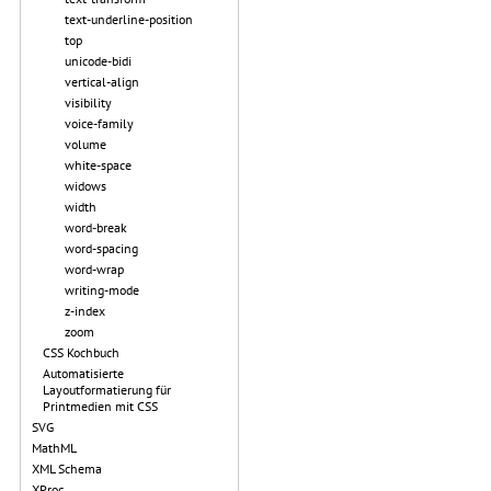
text-underline-position
top
unicode-bidi
vertical-align
visibility
voice-family
volume
white-space
widows
width
word-break
word-spacing
word-wrap
writing-mode
z-index
zoom
CSS Kochbuch
Automatisierte
Layoutformatierung für
Printmedien mit CSS
SVG
MathML
XML Schema
XProc