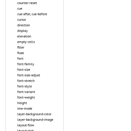
counter-reset
cue
cue-after, cue-before
cursor
direction
display
elevation
empty-cells
filter
float
font
font-family
font-size
font-size-adjust
font-stretch
font-style
font-variant
font-weight
height
ime-mode
layer-background-color
layer-background-image
layout-flow
layout-grid