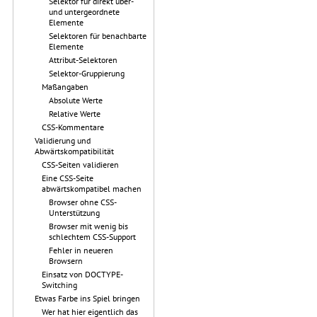
Selektor für direkt über-
und untergeordnete
Elemente
Selektoren für benachbarte
Elemente
Attribut-Selektoren
Selektor-Gruppierung
Maßangaben
Absolute Werte
Relative Werte
CSS-Kommentare
Validierung und
Abwärtskompatibilität
CSS-Seiten validieren
Eine CSS-Seite
abwärtskompatibel machen
Browser ohne CSS-
Unterstützung
Browser mit wenig bis
schlechtem CSS-Support
Fehler in neueren
Browsern
Einsatz von DOCTYPE-
Switching
Etwas Farbe ins Spiel bringen
Wer hat hier eigentlich das