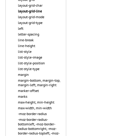
layout-grid-char
layout-grid-line
layout-grid-mode
layout-grid-type
left
letter-spacing
line-break
line-height
list-style
list-style-image
list-style-position
list-style-type
margin
margin-bottom, margin-top,
margin-left, margin-right
marker-offset
marks
max-height, min-height
max-width, min-width
-moz-border-radius
-moz-border-radius-
bottomleft, -moz-border-
radius-bottomright, -moz-
border-radius-topleft, -moz-