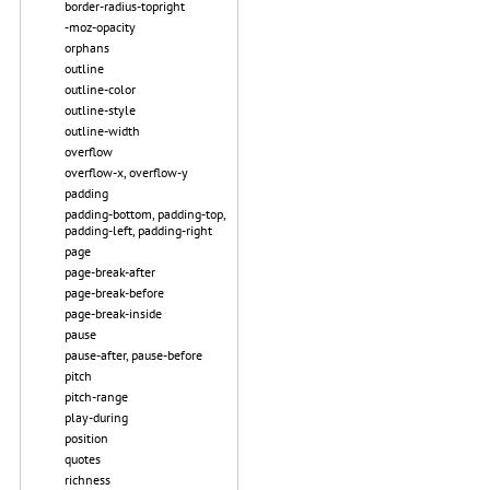
border-radius-topright
-moz-opacity
orphans
outline
outline-color
outline-style
outline-width
overflow
overflow-x, overflow-y
padding
padding-bottom, padding-top,
padding-left, padding-right
page
page-break-after
page-break-before
page-break-inside
pause
pause-after, pause-before
pitch
pitch-range
play-during
position
quotes
richness