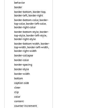
behavior
border
border-bottom, border-top,
border-left, border-right
border-bottom-color, border-
top-color, border-left-color,
border-right-color
border-bottom-style, border-
top-style, border-left-style,
border-right-style
border-bottom-width, border-
top-width, border-left-width,
border-right-width
border-collapse
border-color
border-spacing
border-style
border-width
bottom
caption-side
clear
clip
color
content
counter-increment