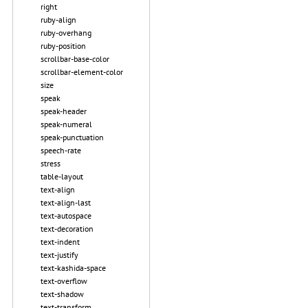
right
ruby-align
ruby-overhang
ruby-position
scrollbar-base-color
scrollbar-element-color
size
speak
speak-header
speak-numeral
speak-punctuation
speech-rate
stress
table-layout
text-align
text-align-last
text-autospace
text-decoration
text-indent
text-justify
text-kashida-space
text-overflow
text-shadow
text-transform