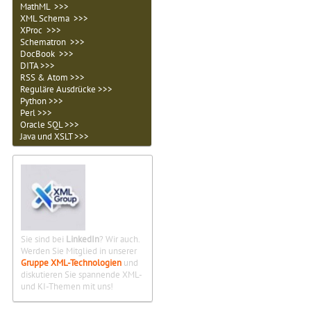
MathML >>>
XML Schema >>>
XProc >>>
Schematron >>>
DocBook >>>
DITA >>>
RSS & Atom >>>
Reguläre Ausdrücke >>>
Python >>>
Perl >>>
Oracle SQL >>>
Java und XSLT >>>
Sie sind bei
LinkedIn
? Wir auch.
Werden Sie Mitglied in unserer
Gruppe XML-Technologien
und
diskutieren Sie spannende XML-
und KI-Themen mit uns!