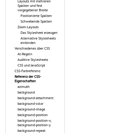
Layouts mit mehreren
Spalten und fest
vorgegebener Breite
Positionierte Spalten
Schwebende Spalten
Zoom-Layouts
Das Stylesheet erzeugen
Alternative Stylesheets
einbinden
Verschiedenes über CSS
At-Regeln
Auditive Stylesheets
CSS und JavaScript
CSS-Farbreferenz
Referenz der CSS-
Eigenschaften
azimuth
background
background-attachment
background-color
background-image
background-position
background-position-x,
background-position-y
background-repeat