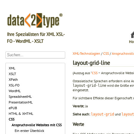
Ihre Spezialisten für XML XSL-
FO - WordML - XSLT
Ho
XML-Technologien
/
CSS
/
Anspruchsvoll
layout-grid-line
XML
(Auszug aus "
CSS
− Anspruchsvolle Websi
XSLT
XPath
Ostasiatische Sprachen erfordern eine A
XSL-FO
wird die Größe ein
layout-grid-line
eingesetzt.
WordML
SpreadsheetML
Für sichtbare Effekte dieser Eigenschaf
PresentationML
Vererbt:
Ja
ePUB
HTML & XHTML
Siehe auch:
und
layout-grid
layout
CSS
Werte
Anspruchsvolle Websites mit CSS
Ein erster Überblick