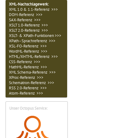
XML-Nachschlagewerk:
XML 1.0 & 1.1-Referenz >>>
DOM-Referenz >>>
SAX-Referenz >>>
XSLT 1.0-Referenz >>>
XSLT 2.0-Referenz >>>
XSLT- & XPath-Funktionen >>>
XPath–Sprachreferenz >>>
XSL-FO-Referenz >>>
WordML-Referenz >>>
HTML/XHTML-Referenz >>>
CSS-Referenz >>>
MathML-Referenz >>>
XML Schema-Referenz >>>
XProc-Referenz >>>
Schematron-Referenz >>>
RSS 2.0-Referenz >>>
Atom-Referenz >>>
Unser Octopus Service: