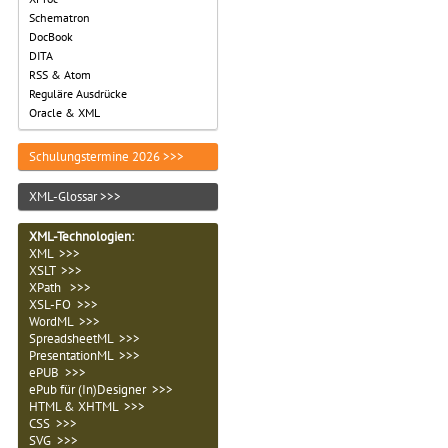
Schematron
DocBook
DITA
RSS & Atom
Reguläre Ausdrücke
Oracle & XML
Schulungstermine 2026 >>>
XML-Glossar >>>
XML-Technologien
:
XML >>>
XSLT >>>
XPath >>>
XSL-FO >>>
WordML >>>
SpreadsheetML >>>
PresentationML >>>
ePUB >>>
ePub für (In)Designer >>>
HTML & XHTML >>>
CSS >>>
SVG >>>