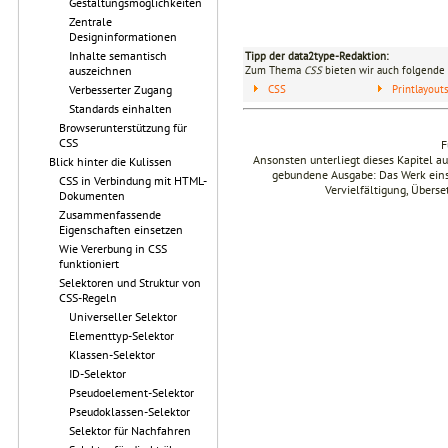
Gestaltungsmöglichkeiten
Zentrale
Designinformationen
Inhalte semantisch
Tipp der data2type-Redaktion:
auszeichnen
Zum Thema
CSS
bieten wir auch folgende 
Verbesserter Zugang
CSS
Printlayou
Standards einhalten
Browserunterstützung für
CSS
F
Ansonsten unterliegt dieses Kapitel 
Blick hinter die Kulissen
gebundene Ausgabe: Das Werk einsch
CSS in Verbindung mit HTML-
Vervielfältigung, Übers
Dokumenten
Zusammenfassende
Eigenschaften einsetzen
Wie Vererbung in CSS
funktioniert
Selektoren und Struktur von
CSS-Regeln
Universeller Selektor
Elementtyp-Selektor
Klassen-Selektor
ID-Selektor
Pseudoelement-Selektor
Pseudoklassen-Selektor
Selektor für Nachfahren