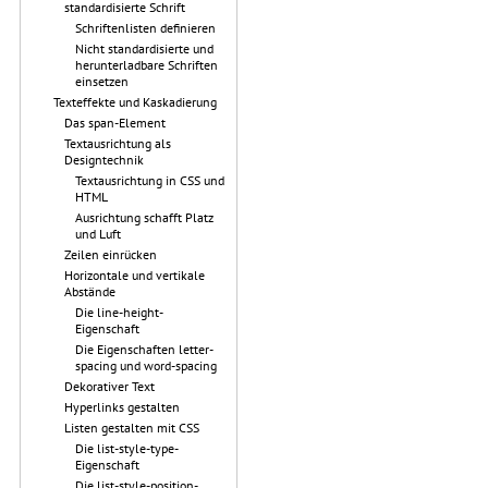
standardisierte Schrift
Schriftenlisten definieren
Nicht standardisierte und
herunterladbare Schriften
einsetzen
Texteffekte und Kaskadierung
Das span-Element
Textausrichtung als
Designtechnik
Textausrichtung in CSS und
HTML
Ausrichtung schafft Platz
und Luft
Zeilen einrücken
Horizontale und vertikale
Abstände
Die line-height-
Eigenschaft
Die Eigenschaften letter-
spacing und word-spacing
Dekorativer Text
Hyperlinks gestalten
Listen gestalten mit CSS
Die list-style-type-
Eigenschaft
Die list-style-position-