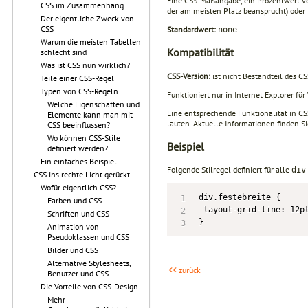
Eine CSS-Maßangabe, ein Prozentwert vo
CSS im Zusammenhang
der am meisten Platz beansprucht) oder
Der eigentliche Zweck von
CSS
Standardwert:
none
Warum die meisten Tabellen
Kompatibilität
schlecht sind
Was ist CSS nun wirklich?
CSS-Version:
ist nicht Bestandteil des C
Teile einer CSS-Regel
Typen von CSS-Regeln
Funktioniert nur in Internet Explorer fü
Welche Eigenschaften und
Eine entsprechende Funktionalität in C
Elemente kann man mit
lauten. Aktuelle Informationen finden Si
CSS beeinflussen?
Wo können CSS-Stile
Beispiel
definiert werden?
Ein einfaches Beispiel
Folgende Stilregel definiert für alle
div
CSS ins rechte Licht gerückt
Wofür eigentlich CSS?
div.festebreite {

Farben und CSS
 layout-grid-line: 12pt
Schriften und CSS
}
Animation von
Pseudoklassen und CSS
Bilder und CSS
Alternative Stylesheets,
<< zurück
Benutzer und CSS
Die Vorteile von CSS-Design
Mehr