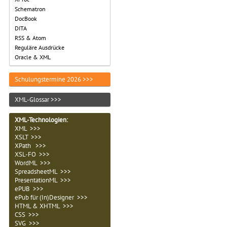
Schematron
DocBook
DITA
RSS & Atom
Reguläre Ausdrücke
Oracle & XML
Schulungstermine 2026 >>>
XML-Glossar >>>
XML-Technologien
:
XML >>>
XSLT >>>
XPath >>>
XSL-FO >>>
WordML >>>
SpreadsheetML >>>
PresentationML >>>
ePUB >>>
ePub für (In)Designer >>>
HTML & XHTML >>>
CSS >>>
SVG >>>