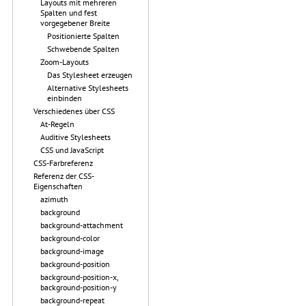
Layouts mit mehreren
Spalten und fest
vorgegebener Breite
Positionierte Spalten
Schwebende Spalten
Zoom-Layouts
Das Stylesheet erzeugen
Alternative Stylesheets
einbinden
Verschiedenes über CSS
At-Regeln
Auditive Stylesheets
CSS und JavaScript
CSS-Farbreferenz
Referenz der CSS-
Eigenschaften
azimuth
background
background-attachment
background-color
background-image
background-position
background-position-x,
background-position-y
background-repeat