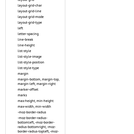
layout-grid-char
layout-grid-line
layout-grid-mode
layout-grid-type
left
letter-spacing
line-break
line-height
list-style
list-style-image
list-style-position
list-style-type
margin
margin-bottom, margin-top,
margin-left, margin-right
marker-offset
marks
max-height, min-height
max-width, min-width
-moz-border-radius
-moz-border-radius-
bottomleft, -moz-border-
radius-bottomright, -moz-
border-radius-topleft, -moz-