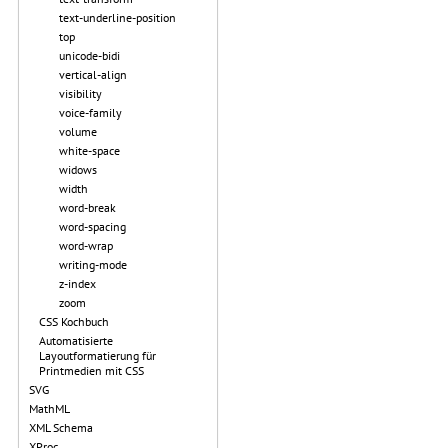
text-underline-position
top
unicode-bidi
vertical-align
visibility
voice-family
volume
white-space
widows
width
word-break
word-spacing
word-wrap
writing-mode
z-index
zoom
CSS Kochbuch
Automatisierte
Layoutformatierung für
Printmedien mit CSS
SVG
MathML
XML Schema
XProc