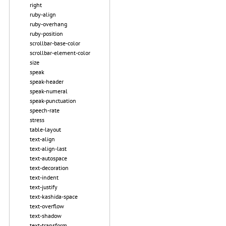
right
ruby-align
ruby-overhang
ruby-position
scrollbar-base-color
scrollbar-element-color
size
speak
speak-header
speak-numeral
speak-punctuation
speech-rate
stress
table-layout
text-align
text-align-last
text-autospace
text-decoration
text-indent
text-justify
text-kashida-space
text-overflow
text-shadow
text-transform