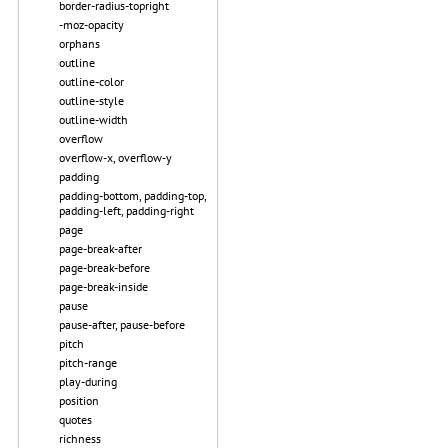
border-radius-topright
-moz-opacity
orphans
outline
outline-color
outline-style
outline-width
overflow
overflow-x, overflow-y
padding
padding-bottom, padding-top,
padding-left, padding-right
page
page-break-after
page-break-before
page-break-inside
pause
pause-after, pause-before
pitch
pitch-range
play-during
position
quotes
richness