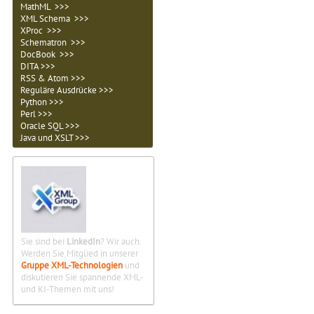
MathML >>>
XML Schema >>>
XProc >>>
Schematron >>>
DocBook >>>
DITA >>>
RSS & Atom >>>
Reguläre Ausdrücke >>>
Python >>>
Perl >>>
Oracle SQL >>>
Java und XSLT >>>
Sie sind bei
LinkedIn
? Wir auch.
Werden Sie Mitglied in unserer
Gruppe XML-Technologien
und
diskutieren Sie spannende XML-
und KI-Themen mit uns!