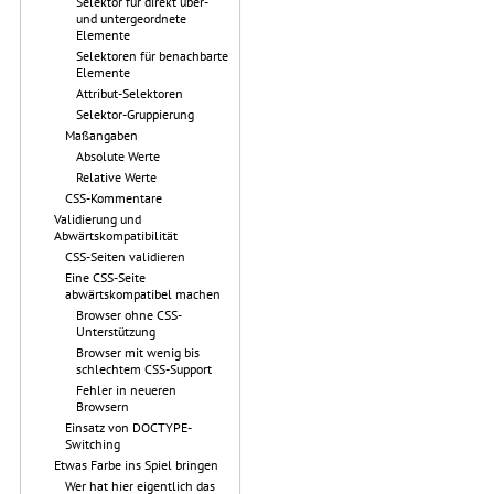
Selektor für direkt über-
und untergeordnete
Elemente
Selektoren für benachbarte
Elemente
Attribut-Selektoren
Selektor-Gruppierung
Maßangaben
Absolute Werte
Relative Werte
CSS-Kommentare
Validierung und
Abwärtskompatibilität
CSS-Seiten validieren
Eine CSS-Seite
abwärtskompatibel machen
Browser ohne CSS-
Unterstützung
Browser mit wenig bis
schlechtem CSS-Support
Fehler in neueren
Browsern
Einsatz von DOCTYPE-
Switching
Etwas Farbe ins Spiel bringen
Wer hat hier eigentlich das