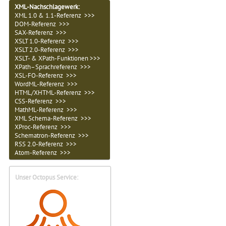
XML-Nachschlagewerk:
XML 1.0 & 1.1-Referenz >>>
DOM-Referenz >>>
SAX-Referenz >>>
XSLT 1.0-Referenz >>>
XSLT 2.0-Referenz >>>
XSLT- & XPath-Funktionen >>>
XPath–Sprachreferenz >>>
XSL-FO-Referenz >>>
WordML-Referenz >>>
HTML/XHTML-Referenz >>>
CSS-Referenz >>>
MathML-Referenz >>>
XML Schema-Referenz >>>
XProc-Referenz >>>
Schematron-Referenz >>>
RSS 2.0-Referenz >>>
Atom-Referenz >>>
Unser Octopus Service: