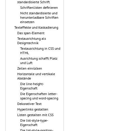
standardisierte Schrift
Schriftenlisten definieren
Nicht standardisierte und
herunterladbare Schriften
einsetzen
Texteffekte und Kaskadierung
Das span-Element
Textausrichtung als
Designtechnik
Textausrichtung in CSS und
HTML
Ausrichtung schafft Platz
und Luft
Zeilen einrücken
Horizontale und vertikale
Abstände
Die line-height-
Eigenschaft
Die Eigenschaften letter-
spacing und word-spacing
Dekorativer Text
Hyperlinks gestalten
Listen gestalten mit CSS
Die list-style-type-
Eigenschaft
Die list-style-position-