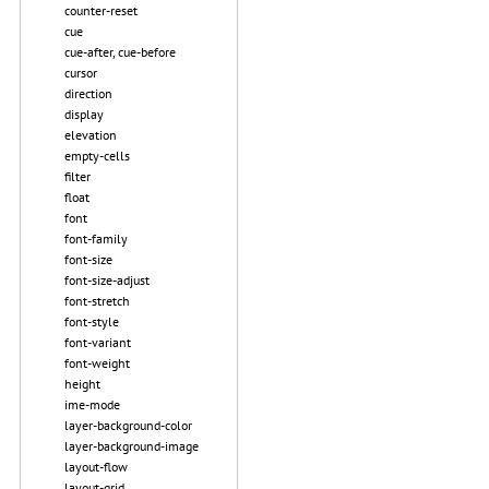
counter-reset
cue
cue-after, cue-before
cursor
direction
display
elevation
empty-cells
filter
float
font
font-family
font-size
font-size-adjust
font-stretch
font-style
font-variant
font-weight
height
ime-mode
layer-background-color
layer-background-image
layout-flow
layout-grid