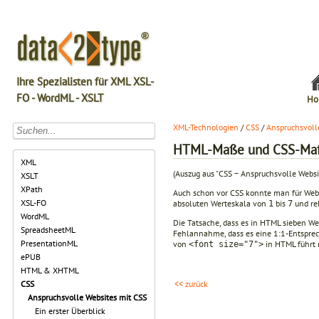
Ihre Spezialisten für XML XSL-
FO - WordML - XSLT
Ho
XML-Technologien
/
CSS
/
Anspruchsvoll
HTML-Maße und CSS-Ma
XML
(Auszug aus "CSS − Anspruchsvolle Webs
XSLT
XPath
Auch schon vor CSS konnte man für Webse
XSL-FO
absoluten Werteskala von
bis
und re
1
7
WordML
Die Tatsache, dass es in HTML sieben We
SpreadsheetML
Fehlannahme, dass es eine 1:1-Entsprech
PresentationML
von
in HTML führt 
<font size="7">
ePUB
HTML & XHTML
<< zurück
CSS
Anspruchsvolle Websites mit CSS
Ein erster Überblick