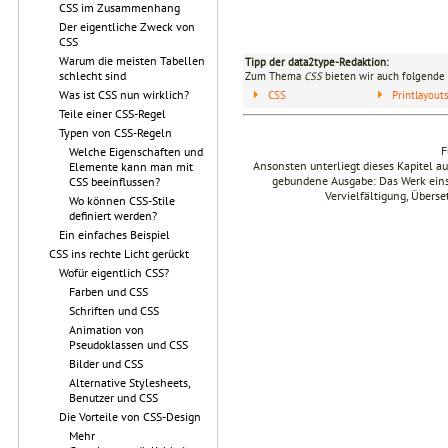
CSS im Zusammenhang
Der eigentliche Zweck von
CSS
Warum die meisten Tabellen
Tipp der data2type-Redaktion:
schlecht sind
Zum Thema
CSS
bieten wir auch folgende 
Was ist CSS nun wirklich?
CSS
Printlayou
Teile einer CSS-Regel
Typen von CSS-Regeln
F
Welche Eigenschaften und
Ansonsten unterliegt dieses Kapitel 
Elemente kann man mit
gebundene Ausgabe: Das Werk einsch
CSS beeinflussen?
Vervielfältigung, Übers
Wo können CSS-Stile
definiert werden?
Ein einfaches Beispiel
CSS ins rechte Licht gerückt
Wofür eigentlich CSS?
Farben und CSS
Schriften und CSS
Animation von
Pseudoklassen und CSS
Bilder und CSS
Alternative Stylesheets,
Benutzer und CSS
Die Vorteile von CSS-Design
Mehr