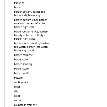
behavior
border
border-bottom, border-top,
border-left, border-right
border-bottom-color, border-
top-color, border-left-color,
border-right-color
border-bottom-style, border-
top-style, border-left-style,
border-right-style
border-bottom-width, border-
top-width, border-left-width,
border-right-width
border-collapse
border-color
border-spacing
border-style
border-width
bottom
caption-side
clear
clip
color
content
counter-increment