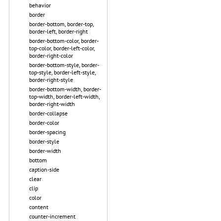
behavior
border
border-bottom, border-top,
border-left, border-right
border-bottom-color, border-
top-color, border-left-color,
border-right-color
border-bottom-style, border-
top-style, border-left-style,
border-right-style
border-bottom-width, border-
top-width, border-left-width,
border-right-width
border-collapse
border-color
border-spacing
border-style
border-width
bottom
caption-side
clear
clip
color
content
counter-increment