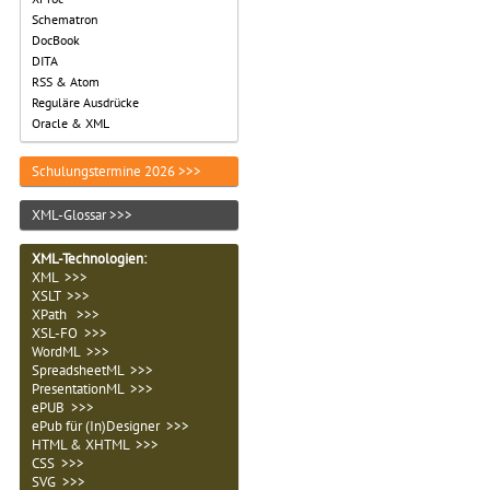
Schematron
DocBook
DITA
RSS & Atom
Reguläre Ausdrücke
Oracle & XML
Schulungstermine 2026 >>>
XML-Glossar >>>
XML-Technologien
:
XML >>>
XSLT >>>
XPath >>>
XSL-FO >>>
WordML >>>
SpreadsheetML >>>
PresentationML >>>
ePUB >>>
ePub für (In)Designer >>>
HTML & XHTML >>>
CSS >>>
SVG >>>