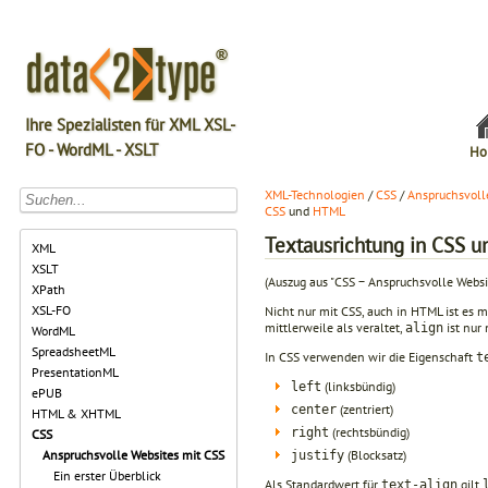
Ihre Spezialisten für XML XSL-
FO - WordML - XSLT
Ho
XML-Technologien
/
CSS
/
Anspruchsvoll
CSS
und
HTML
Textausrichtung in CSS 
XML
XSLT
(Auszug aus "CSS − Anspruchsvolle Webs
XPath
XSL-FO
Nicht nur mit CSS, auch in HTML ist es 
mittlerweile als veraltet,
ist nur
align
WordML
SpreadsheetML
In CSS verwenden wir die Eigenschaft
t
PresentationML
(linksbündig)
left
ePUB
(zentriert)
center
HTML & XHTML
(rechtsbündig)
right
CSS
(Blocksatz)
Anspruchsvolle Websites mit CSS
justify
Ein erster Überblick
Als Standardwert für
gilt
text-align