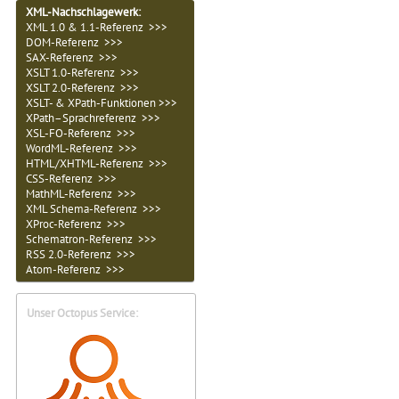
XML-Nachschlagewerk:
XML 1.0 & 1.1-Referenz >>>
DOM-Referenz >>>
SAX-Referenz >>>
XSLT 1.0-Referenz >>>
XSLT 2.0-Referenz >>>
XSLT- & XPath-Funktionen >>>
XPath–Sprachreferenz >>>
XSL-FO-Referenz >>>
WordML-Referenz >>>
HTML/XHTML-Referenz >>>
CSS-Referenz >>>
MathML-Referenz >>>
XML Schema-Referenz >>>
XProc-Referenz >>>
Schematron-Referenz >>>
RSS 2.0-Referenz >>>
Atom-Referenz >>>
Unser Octopus Service: