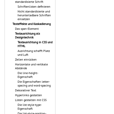
standardisierte Schrift
Schriftenlisten definieren
Nicht standardisierte und
herunterladbare Schriften
einsetzen
Texteffekte und Kaskadierung
Das span-Element
Textausrichtung als
Designtechnik
Textausrichtung in CSS und
HTML
Ausrichtung schafft Platz
und Luft
Zeilen einrücken
Horizontale und vertikale
Abstände
Die line-height-
Eigenschaft
Die Eigenschaften letter-
spacing und word-spacing
Dekorativer Text
Hyperlinks gestalten
Listen gestalten mit CSS
Die list-style-type-
Eigenschaft
Die list-style-position-