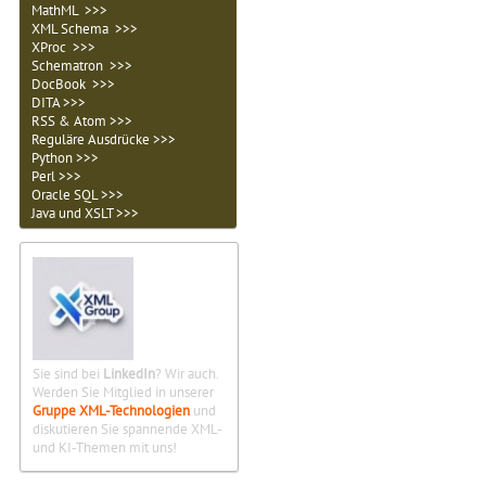
MathML >>>
XML Schema >>>
XProc >>>
Schematron >>>
DocBook >>>
DITA >>>
RSS & Atom >>>
Reguläre Ausdrücke >>>
Python >>>
Perl >>>
Oracle SQL >>>
Java und XSLT >>>
Sie sind bei
LinkedIn
? Wir auch.
Werden Sie Mitglied in unserer
Gruppe XML-Technologien
und
diskutieren Sie spannende XML-
und KI-Themen mit uns!