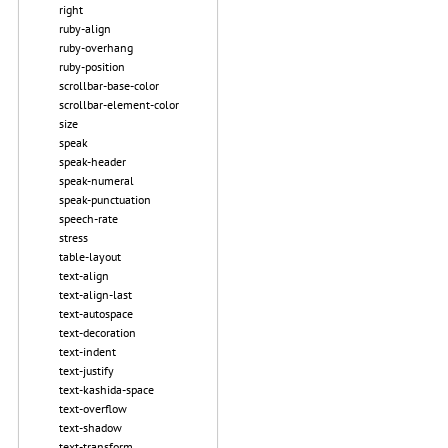
right
ruby-align
ruby-overhang
ruby-position
scrollbar-base-color
scrollbar-element-color
size
speak
speak-header
speak-numeral
speak-punctuation
speech-rate
stress
table-layout
text-align
text-align-last
text-autospace
text-decoration
text-indent
text-justify
text-kashida-space
text-overflow
text-shadow
text-transform