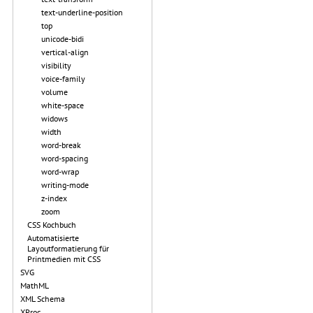
text-underline-position
top
unicode-bidi
vertical-align
visibility
voice-family
volume
white-space
widows
width
word-break
word-spacing
word-wrap
writing-mode
z-index
zoom
CSS Kochbuch
Automatisierte
Layoutformatierung für
Printmedien mit CSS
SVG
MathML
XML Schema
XProc