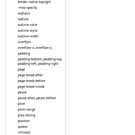
border-radius-topright
-moz-opacity
orphans
outline
outline-color
outline-style
outline-width
overflow
overflow-x, overflow-y
padding
padding-bottom, padding-top,
padding-left, padding-right
page
page-break-after
page-break-before
page-break-inside
pause
pause-after, pause-before
pitch
pitch-range
play-during
position
quotes
richness