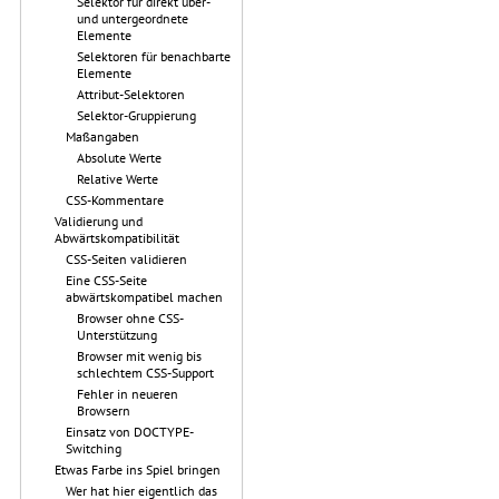
Selektor für direkt über-
und untergeordnete
Elemente
Selektoren für benachbarte
Elemente
Attribut-Selektoren
Selektor-Gruppierung
Maßangaben
Absolute Werte
Relative Werte
CSS-Kommentare
Validierung und
Abwärtskompatibilität
CSS-Seiten validieren
Eine CSS-Seite
abwärtskompatibel machen
Browser ohne CSS-
Unterstützung
Browser mit wenig bis
schlechtem CSS-Support
Fehler in neueren
Browsern
Einsatz von DOCTYPE-
Switching
Etwas Farbe ins Spiel bringen
Wer hat hier eigentlich das