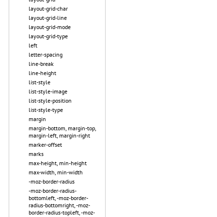
layout-grid-char
layout-grid-line
layout-grid-mode
layout-grid-type
left
letter-spacing
line-break
line-height
list-style
list-style-image
list-style-position
list-style-type
margin
margin-bottom, margin-top,
margin-left, margin-right
marker-offset
marks
max-height, min-height
max-width, min-width
-moz-border-radius
-moz-border-radius-
bottomleft, -moz-border-
radius-bottomright, -moz-
border-radius-topleft, -moz-