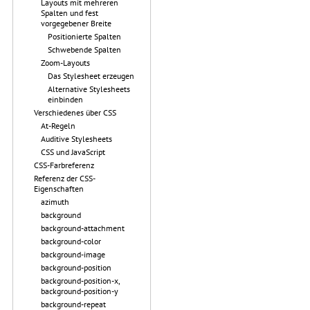
Layouts mit mehreren
Spalten und fest
vorgegebener Breite
Positionierte Spalten
Schwebende Spalten
Zoom-Layouts
Das Stylesheet erzeugen
Alternative Stylesheets
einbinden
Verschiedenes über CSS
At-Regeln
Auditive Stylesheets
CSS und JavaScript
CSS-Farbreferenz
Referenz der CSS-
Eigenschaften
azimuth
background
background-attachment
background-color
background-image
background-position
background-position-x,
background-position-y
background-repeat