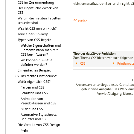
CSS im Zusammenhang
nicht unterstützt.
und
zä
center
right
Der eigentliche Zweck von
CSS
Warum die meisten Tabellen
<< zurück
schlecht sind
Was ist CSS nun wirklich?
Teile einer CSS-Regel
Typen von CSS-Regeln
Welche Eigenschaften und
Elemente kann man mit
Tipp der data2type-Redaktion:
CSS beeinflussen?
Zum Thema
CSS
bieten wir auch folgende 
Wo können CSS-Stile
CSS
Printlayou
definiert werden?
Ein einfaches Beispiel
CSS ins rechte Licht gerückt
F
Wofür eigentlich CSS?
Ansonsten unterliegt dieses Kapitel 
Farben und CSS
gebundene Ausgabe: Das Werk einsch
Schriften und CSS
Vervielfältigung, Übers
Animation von
Pseudoklassen und CSS
Bilder und CSS
Alternative Stylesheets,
Benutzer und CSS
Die Vorteile von CSS-Design
Mehr