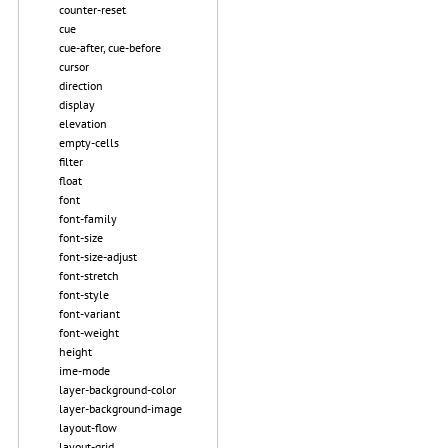
counter-reset
cue
cue-after, cue-before
cursor
direction
display
elevation
empty-cells
filter
float
font
font-family
font-size
font-size-adjust
font-stretch
font-style
font-variant
font-weight
height
ime-mode
layer-background-color
layer-background-image
layout-flow
layout-grid