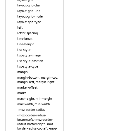
layout-grid-char
layout-grid-line
layout-grid-mode
layout-grid-type
left
letter-spacing
line-break
line-height
list-style
list-style-image
list-style-position
list-style-type
margin
margin-bottom, margin-top,
margin-left, margin-right
marker-offset
marks
max-height, min-height
max-width, min-width
-moz-border-radius
-moz-border-radius-
bottomleft, -moz-border-
radius-bottomright, -moz-
border-radius-topleft, -moz-