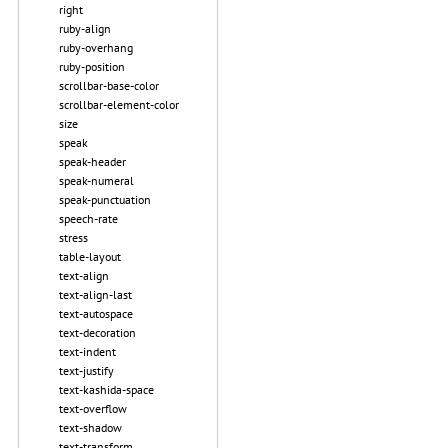
right
ruby-align
ruby-overhang
ruby-position
scrollbar-base-color
scrollbar-element-color
size
speak
speak-header
speak-numeral
speak-punctuation
speech-rate
stress
table-layout
text-align
text-align-last
text-autospace
text-decoration
text-indent
text-justify
text-kashida-space
text-overflow
text-shadow
text-transform