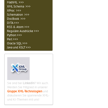
MathML >>>
XML Schema >>>
XProc >>>
Schematron >>>
DocBook >>>
DITA >>>
RSS & Atom >>>
Reguläre Ausdrücke >>>
Python >>>
Perl >>>
Oracle SQL >>>
Java und XSLT >>>
Sie sind bei
LinkedIn
? Wir auch.
Werden Sie Mitglied in unserer
Gruppe XML-Technologien
und
diskutieren Sie spannende XML-
und KI-Themen mit uns!