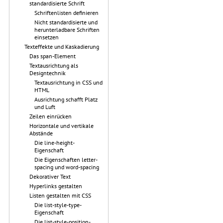
standardisierte Schrift
Schriftenlisten definieren
Nicht standardisierte und
herunterladbare Schriften
einsetzen
Texteffekte und Kaskadierung
Das span-Element
Textausrichtung als
Designtechnik
Textausrichtung in CSS und
HTML
Ausrichtung schafft Platz
und Luft
Zeilen einrücken
Horizontale und vertikale
Abstände
Die line-height-
Eigenschaft
Die Eigenschaften letter-
spacing und word-spacing
Dekorativer Text
Hyperlinks gestalten
Listen gestalten mit CSS
Die list-style-type-
Eigenschaft
Die list-style-position-