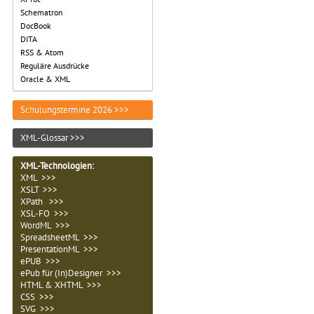
Schematron
DocBook
DITA
RSS & Atom
Reguläre Ausdrücke
Oracle & XML
Schulungstermine 2026 >>>
XML-Glossar >>>
XML-Technologien
:
XML >>>
XSLT >>>
XPath >>>
XSL-FO >>>
WordML >>>
SpreadsheetML >>>
PresentationML >>>
ePUB >>>
ePub für (In)Designer >>>
HTML & XHTML >>>
CSS >>>
SVG >>>