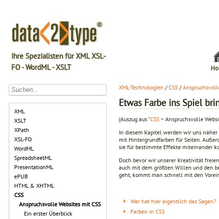
Ihre Spezialisten für XML XSL-
FO - WordML - XSLT
Ho
XML-Technologien
/
CSS
/
Anspruchsvoll
Etwas Farbe ins Spiel bri
XML
(Auszug aus "
CSS
− Anspruchsvolle Websi
XSLT
XPath
In diesem Kapitel werden wir uns näher
XSL-FO
mit Hintergrundfarben für Seiten. Auße
sie für bestimmte Effekte miteinander k
WordML
SpreadsheetML
Doch bevor wir unserer Kreativität freie
PresentationML
auch mit dem größten Willen und den b
geht, kommt man schnell mit den Voreins
ePUB
HTML & XHTML
CSS
Wer hat hier eigentlich das Sagen?
Anspruchsvolle Websites mit CSS
Farben in CSS
Ein erster Überblick