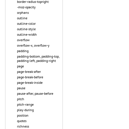
border-radius-topright
-moz-opacity
orphans
outline
outline-color
outline-style
outline-width
overflow
overflow-x, overflow-y
padding
padding-bottom, padding-top,
padding-left, padding-right
page
page-break-after
page-break-before
page-break-inside
pause
pause-after, pause-before
pitch
pitch-range
play-during
position
quotes
richness