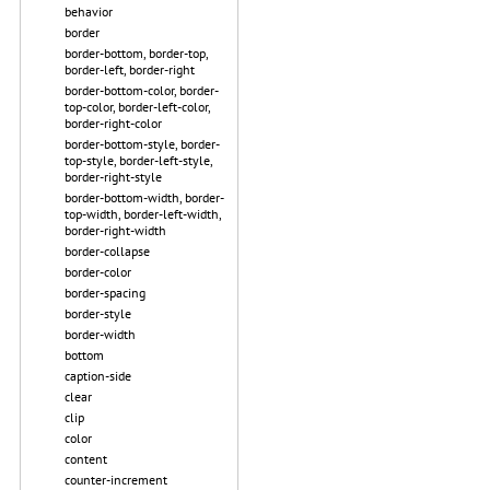
behavior
border
border-bottom, border-top,
border-left, border-right
border-bottom-color, border-
top-color, border-left-color,
border-right-color
border-bottom-style, border-
top-style, border-left-style,
border-right-style
border-bottom-width, border-
top-width, border-left-width,
border-right-width
border-collapse
border-color
border-spacing
border-style
border-width
bottom
caption-side
clear
clip
color
content
counter-increment