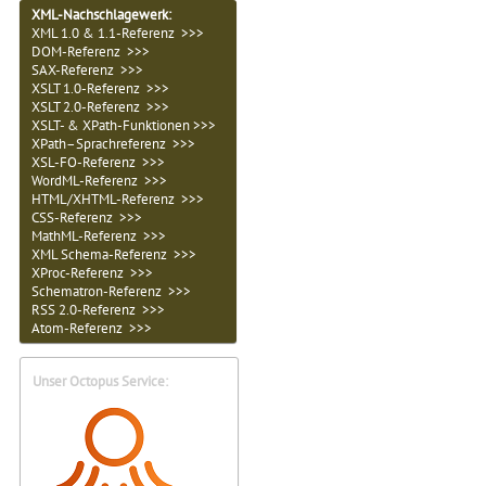
XML-Nachschlagewerk:
XML 1.0 & 1.1-Referenz >>>
DOM-Referenz >>>
SAX-Referenz >>>
XSLT 1.0-Referenz >>>
XSLT 2.0-Referenz >>>
XSLT- & XPath-Funktionen >>>
XPath–Sprachreferenz >>>
XSL-FO-Referenz >>>
WordML-Referenz >>>
HTML/XHTML-Referenz >>>
CSS-Referenz >>>
MathML-Referenz >>>
XML Schema-Referenz >>>
XProc-Referenz >>>
Schematron-Referenz >>>
RSS 2.0-Referenz >>>
Atom-Referenz >>>
Unser Octopus Service: