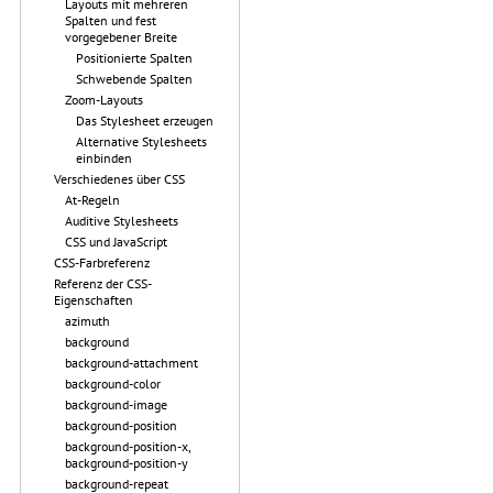
Layouts mit mehreren
Spalten und fest
vorgegebener Breite
Positionierte Spalten
Schwebende Spalten
Zoom-Layouts
Das Stylesheet erzeugen
Alternative Stylesheets
einbinden
Verschiedenes über CSS
At-Regeln
Auditive Stylesheets
CSS und JavaScript
CSS-Farbreferenz
Referenz der CSS-
Eigenschaften
azimuth
background
background-attachment
background-color
background-image
background-position
background-position-x,
background-position-y
background-repeat