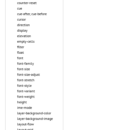
counter-reset
cue
cue-after, cue-before
cursor
direction
display
elevation
empty-cells
filter
float
font
font-family
font-size
font-size-adjust
font-stretch
font-style
font-variant
font-weight
height
ime-mode
layer-background-color
layer-background-image
layout-flow
layout-grid