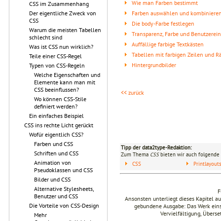
Wie man Farben bestimmt
CSS im Zusammenhang
Farben auswählen und kombiniere
Der eigentliche Zweck von
CSS
Die body-Farbe festlegen
Warum die meisten Tabellen
Transparenz, Farbe und Benutzerei
schlecht sind
Auffällige farbige Textkästen
Was ist CSS nun wirklich?
Tabellen mit farbigen Zeilen und 
Teile einer CSS-Regel
Hintergrundbilder
Typen von CSS-Regeln
Welche Eigenschaften und
Elemente kann man mit
CSS beeinflussen?
<< zurück
Wo können CSS-Stile
definiert werden?
Ein einfaches Beispiel
CSS ins rechte Licht gerückt
Wofür eigentlich CSS?
Farben und CSS
Tipp der data2type-Redaktion:
Schriften und CSS
Zum Thema
CSS
bieten wir auch folgende 
Animation von
CSS
Printlayou
Pseudoklassen und CSS
Bilder und CSS
Alternative Stylesheets,
F
Benutzer und CSS
Ansonsten unterliegt dieses Kapitel 
Die Vorteile von CSS-Design
gebundene Ausgabe: Das Werk einsch
Vervielfältigung, Übers
Mehr