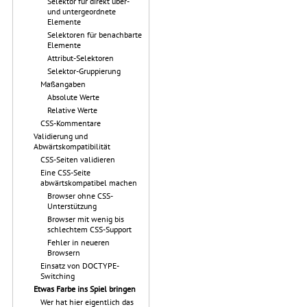
Selektor für direkt über-
und untergeordnete
Elemente
Selektoren für benachbarte
Elemente
Attribut-Selektoren
Selektor-Gruppierung
Maßangaben
Absolute Werte
Relative Werte
CSS-Kommentare
Validierung und
Abwärtskompatibilität
CSS-Seiten validieren
Eine CSS-Seite
abwärtskompatibel machen
Browser ohne CSS-
Unterstützung
Browser mit wenig bis
schlechtem CSS-Support
Fehler in neueren
Browsern
Einsatz von DOCTYPE-
Switching
Etwas Farbe ins Spiel bringen
Wer hat hier eigentlich das