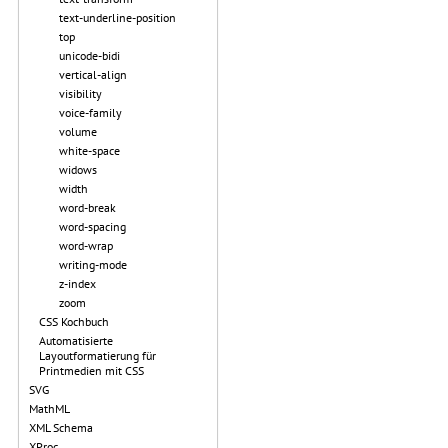
text-underline-position
top
unicode-bidi
vertical-align
visibility
voice-family
volume
white-space
widows
width
word-break
word-spacing
word-wrap
writing-mode
z-index
zoom
CSS Kochbuch
Automatisierte
Layoutformatierung für
Printmedien mit CSS
SVG
MathML
XML Schema
XProc