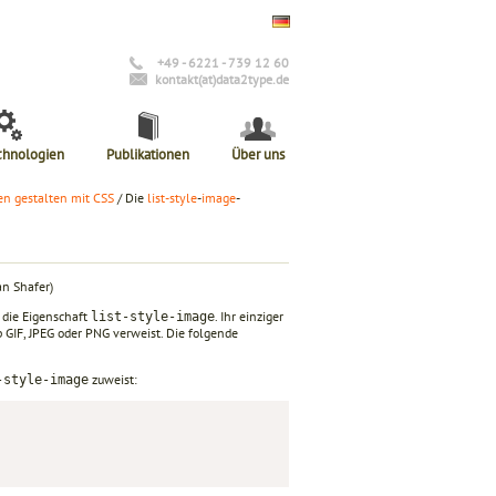
+49 - 6221 - 739 12 60
kontakt(at)data2type.de
chnologien
Publikationen
Über uns
en gestalten mit CSS
/ Die
list-style
-
image
-
n Shafer)
 die Eigenschaft
. Ihr einziger
list-style-image
p GIF, JPEG oder PNG verweist. Die folgende
zuweist:
-style-image