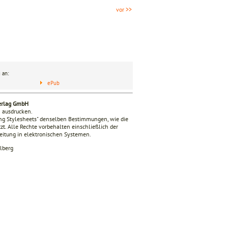
vor >>
 an:
ePub
verlag GmbH
n ausdrucken.
ing Stylesheets" denselben Bestimmungen, wie die
zt. Alle Rechte vorbehalten einschließlich der
beitung in elektronischen Systemen.
lberg