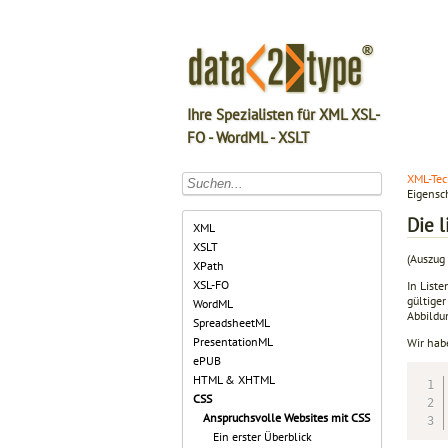
Ihre Spezialisten für XML XSL-
FO - WordML - XSLT
XML-Tec
Eigensc
Die l
XML
XSLT
(Auszug 
XPath
XSL-FO
In List
gültiger
WordML
Abbildu
SpreadsheetML
PresentationML
Wir hab
ePUB
HTML & XHTML
CSS
Anspruchsvolle Websites mit CSS
Ein erster Überblick