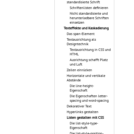
standardisierte Schrift
Schriftenlisten definieren
Nicht standardisierte und
herunterladbare Schriften
einsetzen
Texteffekte und Kaskadierung
Das span-Element
Textausrichtung als
Designtechnik
Textausrichtung in CSS und
HTML
Ausrichtung schafft Platz
und Luft
Zeilen einrücken
Horizontale und vertikale
Abstände
Die line-height-
Eigenschaft
Die Eigenschaften letter-
spacing und word-spacing
Dekorativer Text
Hyperlinks gestalten
Listen gestalten mit CSS
Die list-style-type-
Eigenschaft
Die list-style-position-