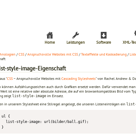
Home
Leistungen
Software
XML-Te
hnologien
/
CSS
/
Anspruchsvolle Websites mit CSS
/
Texteffekte und Kaskadierung
/
List
haft
ist-style-image-Eigenschaft
aus "
CSS
− Anspruchsvolle Websites mit
Cascading Stylesheets
" von Rachel Andrew & Da
en können Aufzählungszeichen auch durch Grafiken ersetzt werden. Dafür verwendet man
 Wert ist eine relative oder absolute Adresse, die auf ein browserkompatibles Bild vom Ty
ng zeigt
im Einsatz.
list-style-image
en in unserem Stylesheet eine Stilregel angelegt, die unseren Listeneinträgen ein
list
ul {

  list-style-image: url(bilder/ball.gif);

}