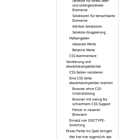
Selektor für direkt über-
und untergeordnete
Elemente
Selektoren für benachbarte
Elemente
Attribut-Selektoren
Selektor-Gruppierung
Maßangaben
Absolute Werte
Relative Werte
CSS-Kommentare
Validierung und
Abwärtskompatibilität
CSS-Seiten validieren
Eine CSS-Seite
abwärtskompatibel machen
Browser ohne CSS-
Unterstützung
Browser mit wenig bis
schlechtem CSS-Support
Fehler in neueren
Browsern
Einsatz von DOCTYPE-
Switching
Etwas Farbe ins Spiel bringen
Wer hat hier eigentlich das