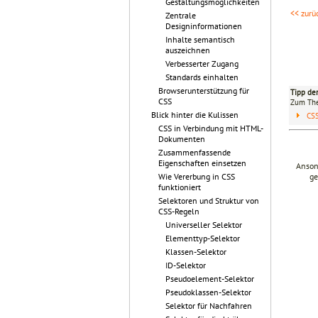
Gestaltungsmöglichkeiten
<< zurü
Zentrale
Designinformationen
Inhalte semantisch
auszeichnen
Verbesserter Zugang
Standards einhalten
Browserunterstützung für
Tipp de
CSS
Zum T
Blick hinter die Kulissen
CS
CSS in Verbindung mit HTML-
Dokumenten
Zusammenfassende
Eigenschaften einsetzen
Anson
ge
Wie Vererbung in CSS
funktioniert
Selektoren und Struktur von
CSS-Regeln
Universeller Selektor
Elementtyp-Selektor
Klassen-Selektor
ID-Selektor
Pseudoelement-Selektor
Pseudoklassen-Selektor
Selektor für Nachfahren