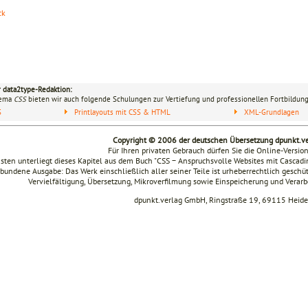
ck
r data2type-Redaktion:
hema
CSS
bieten wir auch folgende Schulungen zur Vertiefung und professionellen Fortbildung
S
Printlayouts mit CSS & HTML
XML-Grundlagen
Copyright © 2006 der deutschen Übersetzung dpunkt.
Für Ihren privaten Gebrauch dürfen Sie die Online-Versio
sten unterliegt dieses Kapitel aus dem Buch "CSS − Anspruchsvolle Websites mit Cascad
bundene Ausgabe: Das Werk einschließlich aller seiner Teile ist urheberrechtlich geschüt
Vervielfältigung, Übersetzung, Mikroverfilmung sowie Einspeicherung und Verar
dpunkt.verlag GmbH, Ringstraße 19, 69115 Heide