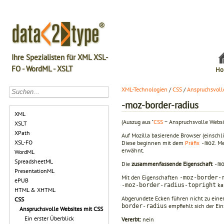
Ihre Spezialisten für XML XSL-
FO - WordML - XSLT
Ho
XML-Technologien
/
CSS
/
Anspruchsvoll
-moz-border-radius
XML
(Auszug aus "
CSS
− Anspruchsvolle Websi
XSLT
XPath
Auf Mozilla basierende Browser (einschl
XSL-FO
Diese beginnen mit dem
Präfix
. M
-moz
erwähnt.
WordML
SpreadsheetML
Die
zusammenfassende Eigenschaft
-m
PresentationML
Mit den Eigenschaften
-moz-border-
ePUB
kan
-moz-border-radius-topright
HTML & XHTML
Abgerundete Ecken führen nicht zu einer
CSS
empfiehlt sich der Ei
border-radius
Anspruchsvolle Websites mit CSS
Ein erster Überblick
Vererbt:
nein