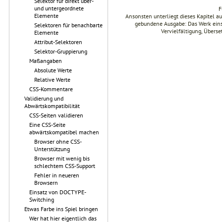
Selektor für direkt über-
und untergeordnete
F
Elemente
Ansonsten unterliegt dieses Kapitel 
gebundene Ausgabe: Das Werk einsch
Selektoren für benachbarte
Vervielfältigung, Übers
Elemente
Attribut-Selektoren
Selektor-Gruppierung
Maßangaben
Absolute Werte
Relative Werte
CSS-Kommentare
Validierung und
Abwärtskompatibilität
CSS-Seiten validieren
Eine CSS-Seite
abwärtskompatibel machen
Browser ohne CSS-
Unterstützung
Browser mit wenig bis
schlechtem CSS-Support
Fehler in neueren
Browsern
Einsatz von DOCTYPE-
Switching
Etwas Farbe ins Spiel bringen
Wer hat hier eigentlich das