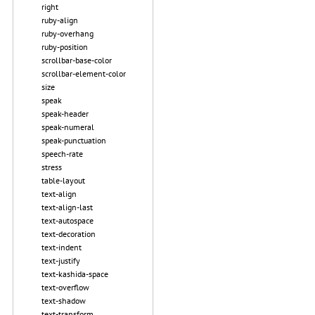
right
ruby-align
ruby-overhang
ruby-position
scrollbar-base-color
scrollbar-element-color
size
speak
speak-header
speak-numeral
speak-punctuation
speech-rate
stress
table-layout
text-align
text-align-last
text-autospace
text-decoration
text-indent
text-justify
text-kashida-space
text-overflow
text-shadow
text-transform