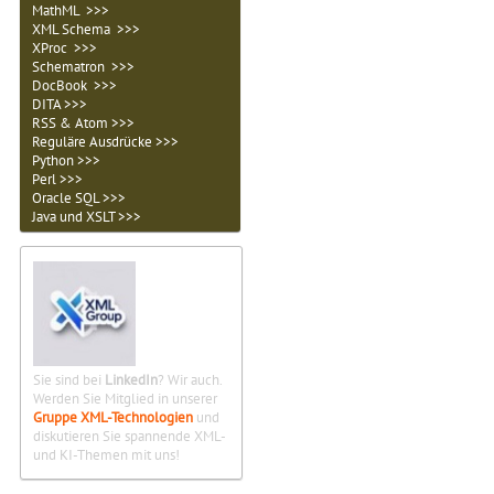
MathML >>>
XML Schema >>>
XProc >>>
Schematron >>>
DocBook >>>
DITA >>>
RSS & Atom >>>
Reguläre Ausdrücke >>>
Python >>>
Perl >>>
Oracle SQL >>>
Java und XSLT >>>
Sie sind bei
LinkedIn
? Wir auch.
Werden Sie Mitglied in unserer
Gruppe XML-Technologien
und
diskutieren Sie spannende XML-
und KI-Themen mit uns!