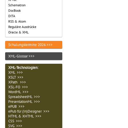
Schematron
DocBook
DITA
RSS & Atom
Reguläre Ausdrücke
Oracle & XML
Schulungstermine 2026 >>>
XML-Glossar >>>
XML-Technologien
:
XML >>>
XSLT >>>
XPath >>>
XSL-FO >>>
WordML >>>
SpreadsheetML >>>
PresentationML >>>
ePUB >>>
ePub für (In)Designer >>>
HTML & XHTML >>>
CSS >>>
SVG >>>