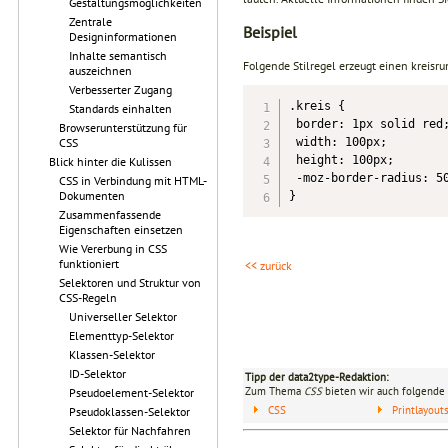
Gestaltungsmöglichkeiten
Zentrale
Beispiel
Designinformationen
Inhalte semantisch
Folgende Stilregel erzeugt einen kreisr
auszeichnen
Verbesserter Zugang
.kreis {

Standards einhalten
 border: 1px solid red;
Browserunterstützung für
CSS
 width: 100px;

 height: 100px;

Blick hinter die Kulissen
 -moz-border-radius: 50
CSS in Verbindung mit HTML-
Dokumenten
}
Zusammenfassende
Eigenschaften einsetzen
Wie Vererbung in CSS
funktioniert
<< zurück
Selektoren und Struktur von
CSS-Regeln
Universeller Selektor
Elementtyp-Selektor
Klassen-Selektor
ID-Selektor
Tipp der data2type-Redaktion:
Zum Thema
CSS
bieten wir auch folgende 
Pseudoelement-Selektor
CSS
Printlayou
Pseudoklassen-Selektor
Selektor für Nachfahren