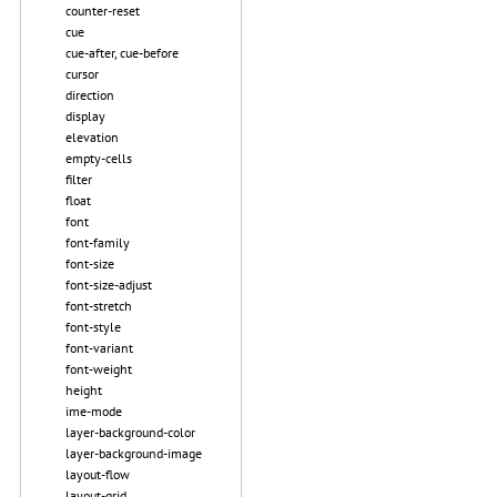
counter-reset
cue
cue-after, cue-before
cursor
direction
display
elevation
empty-cells
filter
float
font
font-family
font-size
font-size-adjust
font-stretch
font-style
font-variant
font-weight
height
ime-mode
layer-background-color
layer-background-image
layout-flow
layout-grid