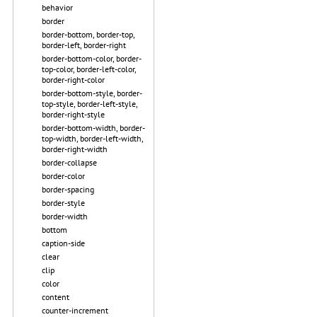
behavior
border
border-bottom, border-top,
border-left, border-right
border-bottom-color, border-
top-color, border-left-color,
border-right-color
border-bottom-style, border-
top-style, border-left-style,
border-right-style
border-bottom-width, border-
top-width, border-left-width,
border-right-width
border-collapse
border-color
border-spacing
border-style
border-width
bottom
caption-side
clear
clip
color
content
counter-increment