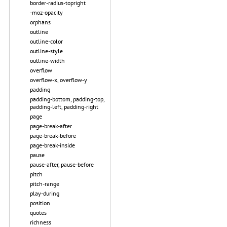
border-radius-topright
-moz-opacity
orphans
outline
outline-color
outline-style
outline-width
overflow
overflow-x, overflow-y
padding
padding-bottom, padding-top,
padding-left, padding-right
page
page-break-after
page-break-before
page-break-inside
pause
pause-after, pause-before
pitch
pitch-range
play-during
position
quotes
richness