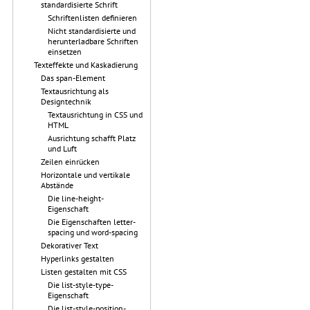
standardisierte Schrift
Schriftenlisten definieren
Nicht standardisierte und
herunterladbare Schriften
einsetzen
Texteffekte und Kaskadierung
Das span-Element
Textausrichtung als
Designtechnik
Textausrichtung in CSS und
HTML
Ausrichtung schafft Platz
und Luft
Zeilen einrücken
Horizontale und vertikale
Abstände
Die line-height-
Eigenschaft
Die Eigenschaften letter-
spacing und word-spacing
Dekorativer Text
Hyperlinks gestalten
Listen gestalten mit CSS
Die list-style-type-
Eigenschaft
Die list-style-position-