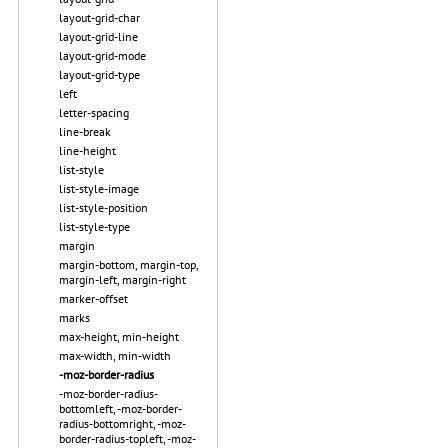
layout-grid-char
layout-grid-line
layout-grid-mode
layout-grid-type
left
letter-spacing
line-break
line-height
list-style
list-style-image
list-style-position
list-style-type
margin
margin-bottom, margin-top,
margin-left, margin-right
marker-offset
marks
max-height, min-height
max-width, min-width
-moz-border-radius
-moz-border-radius-
bottomleft, -moz-border-
radius-bottomright, -moz-
border-radius-topleft, -moz-