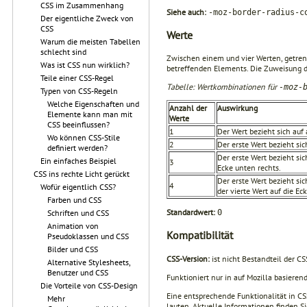
CSS im Zusammenhang
Siehe auch:
-moz-border-radius-c
Der eigentliche Zweck von
CSS
Werte
Warum die meisten Tabellen
schlecht sind
Zwischen einem und vier Werten, getren
Was ist CSS nun wirklich?
betreffenden Elements. Die Zuweisung d
Teile einer CSS-Regel
Tabelle: Wertkombinationen für
-moz-
Typen von CSS-Regeln
Welche Eigenschaften und
Anzahl der
Auswirkung
Elemente kann man mit
Werte
CSS beeinflussen?
1
Der Wert bezieht sich auf 
Wo können CSS-Stile
2
Der erste Wert bezieht si
definiert werden?
Der erste Wert bezieht sic
Ein einfaches Beispiel
3
Ecke unten rechts.
CSS ins rechte Licht gerückt
Der erste Wert bezieht sic
4
Wofür eigentlich CSS?
der vierte Wert auf die Ec
Farben und CSS
Standardwert:
Schriften und CSS
0
Animation von
Kompatibilität
Pseudoklassen und CSS
Bilder und CSS
CSS-Version:
ist nicht Bestandteil der CS
Alternative Stylesheets,
Benutzer und CSS
Funktioniert nur in auf Mozilla basieren
Die Vorteile von CSS-Design
Eine entsprechende Funktionalität in C
Mehr
lauten. Aktuelle Informationen finden Si