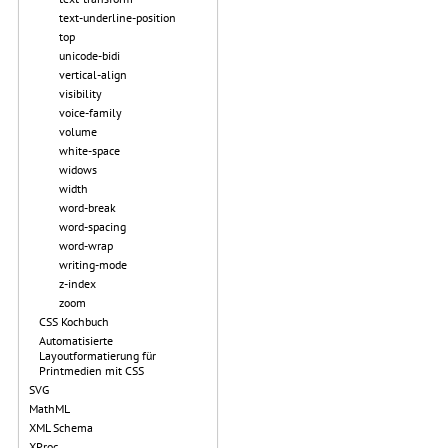
text-underline-position
top
unicode-bidi
vertical-align
visibility
voice-family
volume
white-space
widows
width
word-break
word-spacing
word-wrap
writing-mode
z-index
zoom
CSS Kochbuch
Automatisierte
Layoutformatierung für
Printmedien mit CSS
SVG
MathML
XML Schema
XProc