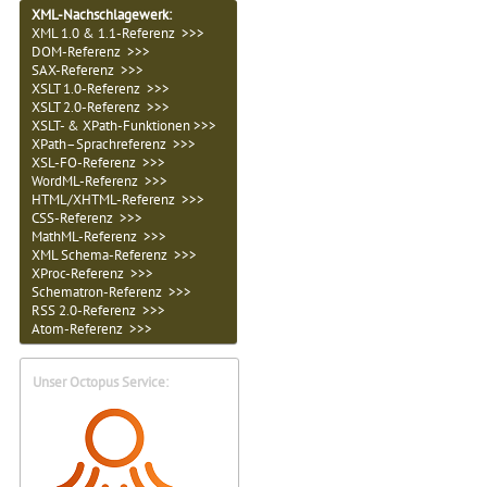
XML-Nachschlagewerk:
XML 1.0 & 1.1-Referenz >>>
DOM-Referenz >>>
SAX-Referenz >>>
XSLT 1.0-Referenz >>>
XSLT 2.0-Referenz >>>
XSLT- & XPath-Funktionen >>>
XPath–Sprachreferenz >>>
XSL-FO-Referenz >>>
WordML-Referenz >>>
HTML/XHTML-Referenz >>>
CSS-Referenz >>>
MathML-Referenz >>>
XML Schema-Referenz >>>
XProc-Referenz >>>
Schematron-Referenz >>>
RSS 2.0-Referenz >>>
Atom-Referenz >>>
Unser Octopus Service: