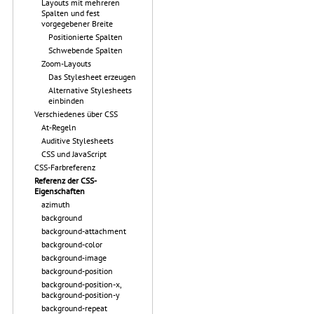
Layouts mit mehreren
Spalten und fest
vorgegebener Breite
Positionierte Spalten
Schwebende Spalten
Zoom-Layouts
Das Stylesheet erzeugen
Alternative Stylesheets
einbinden
Verschiedenes über CSS
At-Regeln
Auditive Stylesheets
CSS und JavaScript
CSS-Farbreferenz
Referenz der CSS-
Eigenschaften
azimuth
background
background-attachment
background-color
background-image
background-position
background-position-x,
background-position-y
background-repeat