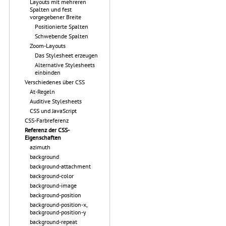
Layouts mit mehreren
Spalten und fest
vorgegebener Breite
Positionierte Spalten
Schwebende Spalten
Zoom-Layouts
Das Stylesheet erzeugen
Alternative Stylesheets
einbinden
Verschiedenes über CSS
At-Regeln
Auditive Stylesheets
CSS und JavaScript
CSS-Farbreferenz
Referenz der CSS-
Eigenschaften
azimuth
background
background-attachment
background-color
background-image
background-position
background-position-x,
background-position-y
background-repeat