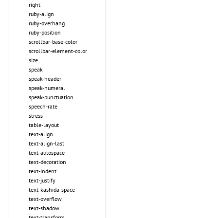
right
ruby-align
ruby-overhang
ruby-position
scrollbar-base-color
scrollbar-element-color
size
speak
speak-header
speak-numeral
speak-punctuation
speech-rate
stress
table-layout
text-align
text-align-last
text-autospace
text-decoration
text-indent
text-justify
text-kashida-space
text-overflow
text-shadow
text-transform