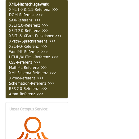
XML-Nachschlagewerk:
XML 1.0 & 1.1-Referenz >>>
DOM-Referenz >>>
SAX-Referenz >>>
XSLT 1.0-Referenz >>>
XSLT 2.0-Referenz >>>
XSLT- & XPath-Funktionen >>>
XPath–Sprachreferenz >>>
XSL-FO-Referenz >>>
WordML-Referenz >>>
HTML/XHTML-Referenz >>>
CSS-Referenz >>>
MathML-Referenz >>>
XML Schema-Referenz >>>
XProc-Referenz >>>
Schematron-Referenz >>>
RSS 2.0-Referenz >>>
Atom-Referenz >>>
Unser Octopus Service: