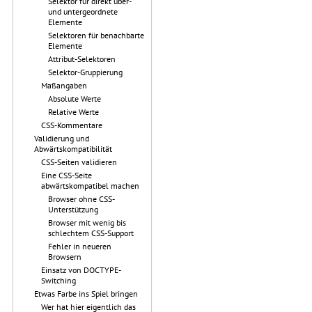
Selektor für direkt über-
und untergeordnete
Elemente
Selektoren für benachbarte
Elemente
Attribut-Selektoren
Selektor-Gruppierung
Maßangaben
Absolute Werte
Relative Werte
CSS-Kommentare
Validierung und
Abwärtskompatibilität
CSS-Seiten validieren
Eine CSS-Seite
abwärtskompatibel machen
Browser ohne CSS-
Unterstützung
Browser mit wenig bis
schlechtem CSS-Support
Fehler in neueren
Browsern
Einsatz von DOCTYPE-
Switching
Etwas Farbe ins Spiel bringen
Wer hat hier eigentlich das