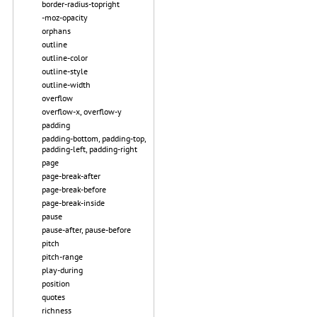
border-radius-topright
-moz-opacity
orphans
outline
outline-color
outline-style
outline-width
overflow
overflow-x, overflow-y
padding
padding-bottom, padding-top,
padding-left, padding-right
page
page-break-after
page-break-before
page-break-inside
pause
pause-after, pause-before
pitch
pitch-range
play-during
position
quotes
richness