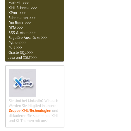
MathML >>>
XML Schema >>>
XProc >>>
Schematron >>>
DocBook >>>
DITA >>>
RSS & Atom >>>
Reguläre Ausdrücke >>>
Python >>>
Perl >>>
Oracle SQL >>>
Java und XSLT >>>
Sie sind bei
LinkedIn
? Wir auch.
Werden Sie Mitglied in unserer
Gruppe XML-Technologien
und
diskutieren Sie spannende XML-
und KI-Themen mit uns!