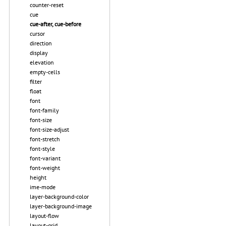
counter-reset
cue
cue-after, cue-before
cursor
direction
display
elevation
empty-cells
filter
float
font
font-family
font-size
font-size-adjust
font-stretch
font-style
font-variant
font-weight
height
ime-mode
layer-background-color
layer-background-image
layout-flow
layout-grid