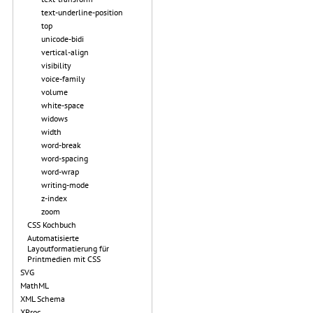
text-underline-position
top
unicode-bidi
vertical-align
visibility
voice-family
volume
white-space
widows
width
word-break
word-spacing
word-wrap
writing-mode
z-index
zoom
CSS Kochbuch
Automatisierte
Layoutformatierung für
Printmedien mit CSS
SVG
MathML
XML Schema
XProc