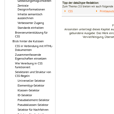
Gestaltungsmöglichkeiten
Tipp der data2type-Redaktion:
Zentrale
Zum Thema
CSS
bieten wir auch folgende 
Designinformationen
CSS
Printlayou
Inhalte semantisch
auszeichnen
Verbesserter Zugang
F
Standards einhalten
Ansonsten unterliegt dieses Kapitel 
Browserunterstützung für
gebundene Ausgabe: Das Werk einsch
CSS
Vervielfältigung, Übers
Blick hinter die Kulissen
CSS in Verbindung mit HTML-
Dokumenten
Zusammenfassende
Eigenschaften einsetzen
Wie Vererbung in CSS
funktioniert
Selektoren und Struktur von
CSS-Regeln
Universeller Selektor
Elementtyp-Selektor
Klassen-Selektor
ID-Selektor
Pseudoelement-Selektor
Pseudoklassen-Selektor
Selektor für Nachfahren