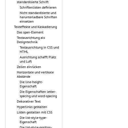
standardisierte Schrift
Schriftenlisten definieren
Nicht standardisierte und
herunterladbare Schriften
einsetzen
Texteffekte und Kaskadierung
Das span-Element
Textausrichtung als
Designtechnik
Textausrichtung in CSS und
HTML
Ausrichtung schafft Platz
und Luft
Zeilen einrücken
Horizontale und vertikale
Abstände
Die line-height-
Eigenschaft
Die Eigenschaften letter-
spacing und word-spacing
Dekorativer Text
Hyperlinks gestalten
Listen gestalten mit CSS
Die list-style-type-
Eigenschaft
Die list-style-position-