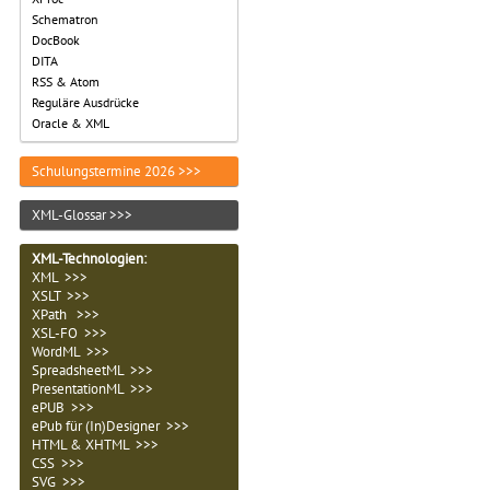
Schematron
DocBook
DITA
RSS & Atom
Reguläre Ausdrücke
Oracle & XML
Schulungstermine 2026 >>>
XML-Glossar >>>
XML-Technologien
:
XML >>>
XSLT >>>
XPath >>>
XSL-FO >>>
WordML >>>
SpreadsheetML >>>
PresentationML >>>
ePUB >>>
ePub für (In)Designer >>>
HTML & XHTML >>>
CSS >>>
SVG >>>