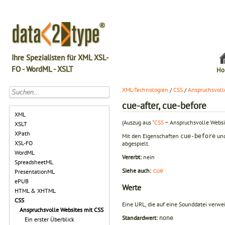
Ihre Spezialisten für XML XSL-
FO - WordML - XSLT
Ho
XML-Technologien
/
CSS
/
Anspruchsvoll
cue-after, cue-before
XML
(Auszug aus "
CSS
− Anspruchsvolle Websi
XSLT
XPath
Mit den Eigenschaften
un
cue-before
XSL-FO
abgespielt.
WordML
Vererbt:
nein
SpreadsheetML
Siehe auch:
cue
PresentationML
ePUB
Werte
HTML & XHTML
CSS
Eine URL, die auf eine Sounddatei verwe
Anspruchsvolle Websites mit CSS
Standardwert:
none
Ein erster Überblick