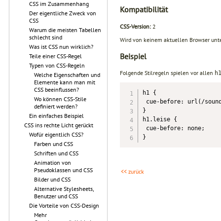
CSS im Zusammenhang
Kompatibilität
Der eigentliche Zweck von
CSS
CSS-Version:
2
Warum die meisten Tabellen
schlecht sind
Wird von keinem aktuellen Browser unte
Was ist CSS nun wirklich?
Beispiel
Teile einer CSS-Regel
Typen von CSS-Regeln
Folgende Stilregeln spielen vor allen
h
Welche Eigenschaften und
Elemente kann man mit
CSS beeinflussen?
h1 {

Wo können CSS-Stile
 cue-before: url(/sound
definiert werden?
}

Ein einfaches Beispiel
h1.leise {

CSS ins rechte Licht gerückt
 cue-before: none;

Wofür eigentlich CSS?
}
Farben und CSS
Schriften und CSS
Animation von
Pseudoklassen und CSS
<< zurück
Bilder und CSS
Alternative Stylesheets,
Benutzer und CSS
Die Vorteile von CSS-Design
Mehr