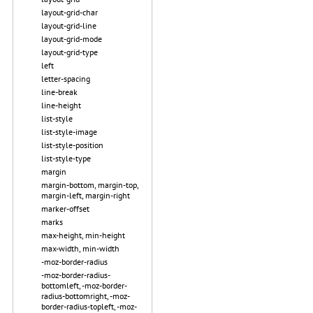
layout-grid-char
layout-grid-line
layout-grid-mode
layout-grid-type
left
letter-spacing
line-break
line-height
list-style
list-style-image
list-style-position
list-style-type
margin
margin-bottom, margin-top,
margin-left, margin-right
marker-offset
marks
max-height, min-height
max-width, min-width
-moz-border-radius
-moz-border-radius-
bottomleft, -moz-border-
radius-bottomright, -moz-
border-radius-topleft, -moz-