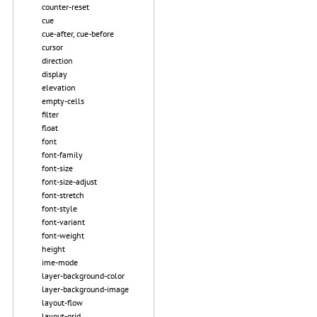
counter-reset
cue
cue-after, cue-before
cursor
direction
display
elevation
empty-cells
filter
float
font
font-family
font-size
font-size-adjust
font-stretch
font-style
font-variant
font-weight
height
ime-mode
layer-background-color
layer-background-image
layout-flow
layout-grid