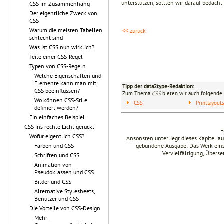
unterstützen, sollten wir darauf bedacht 
CSS im Zusammenhang
Der eigentliche Zweck von
CSS
Warum die meisten Tabellen
<< zurück
schlecht sind
Was ist CSS nun wirklich?
Teile einer CSS-Regel
Typen von CSS-Regeln
Welche Eigenschaften und
Elemente kann man mit
Tipp der data2type-Redaktion:
CSS beeinflussen?
Zum Thema
CSS
bieten wir auch folgende 
Wo können CSS-Stile
CSS
Printlayou
definiert werden?
Ein einfaches Beispiel
CSS ins rechte Licht gerückt
F
Wofür eigentlich CSS?
Ansonsten unterliegt dieses Kapitel 
gebundene Ausgabe: Das Werk einsch
Farben und CSS
Vervielfältigung, Übers
Schriften und CSS
Animation von
Pseudoklassen und CSS
Bilder und CSS
Alternative Stylesheets,
Benutzer und CSS
Die Vorteile von CSS-Design
Mehr