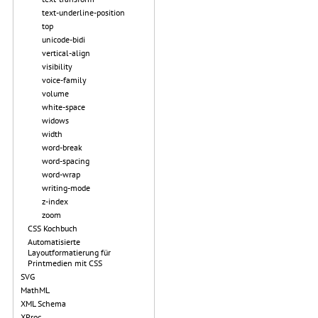
text-underline-position
top
unicode-bidi
vertical-align
visibility
voice-family
volume
white-space
widows
width
word-break
word-spacing
word-wrap
writing-mode
z-index
zoom
CSS Kochbuch
Automatisierte
Layoutformatierung für
Printmedien mit CSS
SVG
MathML
XML Schema
XProc