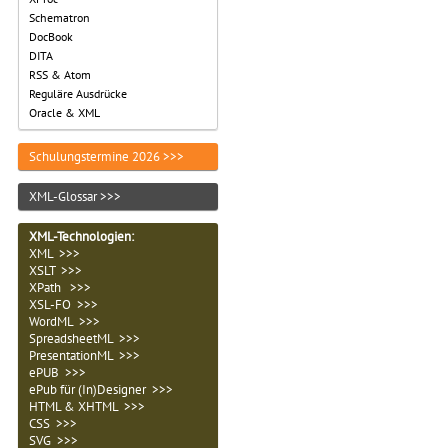
Schematron
DocBook
DITA
RSS & Atom
Reguläre Ausdrücke
Oracle & XML
Schulungstermine 2026 >>>
XML-Glossar >>>
XML-Technologien
:
XML >>>
XSLT >>>
XPath >>>
XSL-FO >>>
WordML >>>
SpreadsheetML >>>
PresentationML >>>
ePUB >>>
ePub für (In)Designer >>>
HTML & XHTML >>>
CSS >>>
SVG >>>