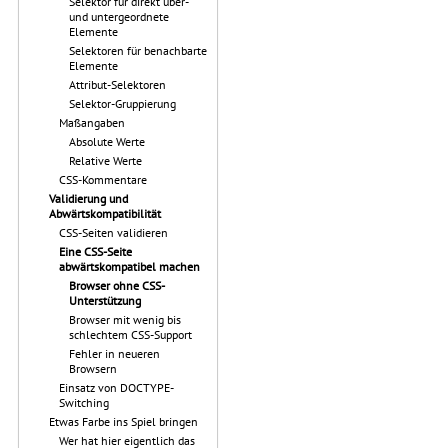
Selektor für direkt über-
und untergeordnete
Elemente
Selektoren für benachbarte
Elemente
Attribut-Selektoren
Selektor-Gruppierung
Maßangaben
Absolute Werte
Relative Werte
CSS-Kommentare
Validierung und
Abwärtskompatibilität
CSS-Seiten validieren
Eine CSS-Seite
abwärtskompatibel machen
Browser ohne CSS-
Unterstützung
Browser mit wenig bis
schlechtem CSS-Support
Fehler in neueren
Browsern
Einsatz von DOCTYPE-
Switching
Etwas Farbe ins Spiel bringen
Wer hat hier eigentlich das