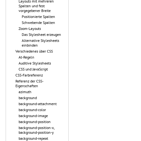
Layouts mit mehreren
Spalten und fest
vorgegebener Breite
Positionierte Spalten
Schwebende Spalten
Zoom-Layouts
Das Stylesheet erzeugen
Alternative Stylesheets
einbinden
Verschiedenes über CSS
At-Regeln
Auditive Stylesheets
CSS und JavaScript
CSS-Farbreferenz
Referenz der CSS-
Eigenschaften
azimuth
background
background-attachment
background-color
background-image
background-position
background-position-x,
background-position-y
background-repeat