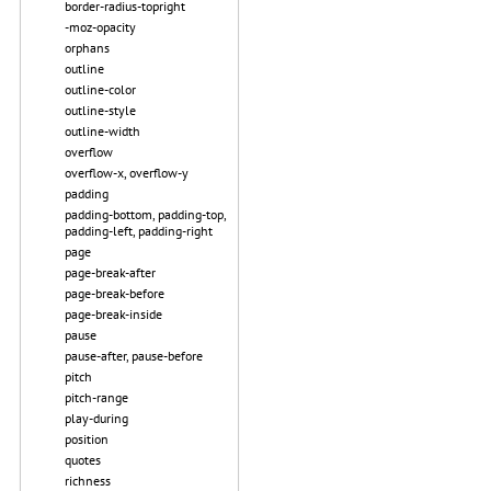
border-radius-topright
-moz-opacity
orphans
outline
outline-color
outline-style
outline-width
overflow
overflow-x, overflow-y
padding
padding-bottom, padding-top,
padding-left, padding-right
page
page-break-after
page-break-before
page-break-inside
pause
pause-after, pause-before
pitch
pitch-range
play-during
position
quotes
richness