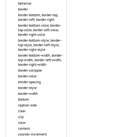
behavior
border
border-bottom, border-top,
border-left, border-right
border-bottom-color, border-
top-color, border-left-color,
border-right-color
border-bottom-style, border-
top-style, border-left-style,
border-right-style
border-bottom-width, border-
top-width, border-left-width,
border-right-width
border-collapse
border-color
border-spacing
border-style
border-width
bottom
caption-side
clear
clip
color
content
counter-increment