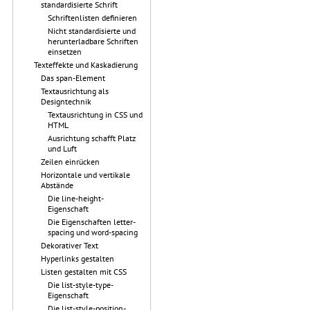
standardisierte Schrift
Schriftenlisten definieren
Nicht standardisierte und
herunterladbare Schriften
einsetzen
Texteffekte und Kaskadierung
Das span-Element
Textausrichtung als
Designtechnik
Textausrichtung in CSS und
HTML
Ausrichtung schafft Platz
und Luft
Zeilen einrücken
Horizontale und vertikale
Abstände
Die line-height-
Eigenschaft
Die Eigenschaften letter-
spacing und word-spacing
Dekorativer Text
Hyperlinks gestalten
Listen gestalten mit CSS
Die list-style-type-
Eigenschaft
Die list-style-position-