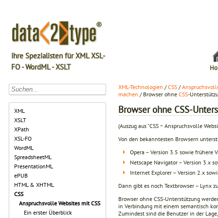
Ihre Spezialisten für XML XSL-
FO - WordML - XSLT
Ho
XML-Technologien
/
CSS
/
Anspruchsvoll
machen
/ Browser ohne
CSS
-Unterstütz
Browser ohne CSS-Unters
XML
XSLT
(Auszug aus "CSS − Anspruchsvolle Webs
XPath
XSL-FO
Von den bekanntesten Browsern unterstü
WordML
Opera – Version 3.5 sowie frühere 
SpreadsheetML
Netscape Navigator – Version 3.x s
PresentationML
Internet Explorer – Version 2.x sow
ePUB
HTML & XHTML
Dann gibt es noch Textbrowser – Lynx zum
CSS
Browser ohne CSS-Unterstützung werden
Anspruchsvolle Websites mit CSS
in Verbindung mit einem semantisch kor
Ein erster Überblick
Zumindest sind die Benutzer in der Lage, 