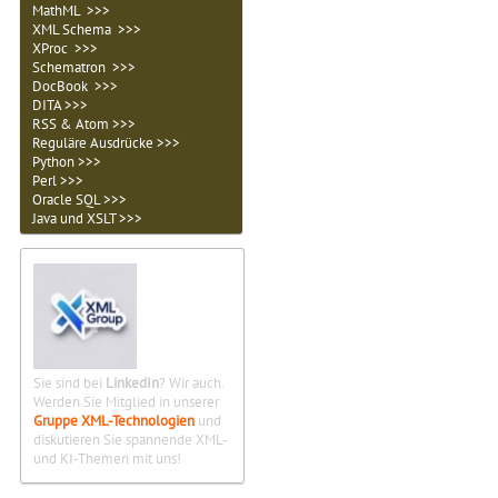
MathML >>>
XML Schema >>>
XProc >>>
Schematron >>>
DocBook >>>
DITA >>>
RSS & Atom >>>
Reguläre Ausdrücke >>>
Python >>>
Perl >>>
Oracle SQL >>>
Java und XSLT >>>
Sie sind bei
LinkedIn
? Wir auch.
Werden Sie Mitglied in unserer
Gruppe XML-Technologien
und
diskutieren Sie spannende XML-
und KI-Themen mit uns!