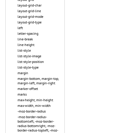
layout-grid-char
layout-grid-line
layout-grid-mode
layout-grid-type
left
letter-spacing
line-break
line-height
list-style
list-style-image
list-style-position
list-style-type
margin
margin-bottom, margin-top,
margin-left, margin-right
marker-offset
marks
max-height, min-height
max-width, min-width
-moz-border-radius
-moz-border-radius-
bottomleft, -moz-border-
radius-bottomright, -moz-
border-radius-topleft, -moz-