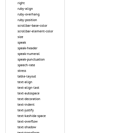
right
ruby-align
ruby-overhang
ruby-position
scrollbar-base-color
scrollbar-element-color
size
speak
speak-header
speak-numeral
speak-punctuation
speech-rate
stress
table-layout
text-align
text-align-last
text-autospace
text-decoration
text-indent
text-justify
text-kashida-space
text-overflow
text-shadow
text-transform