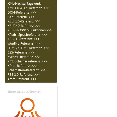
XML-Nachschlagewerk:
XML 1.0 & 1.1-Referenz >>>
DOM-Referenz >>>
SAX-Referenz >>>
XSLT 1.0-Referenz >>>
XSLT 2.0-Referenz >>>
XSLT- & XPath-Funktionen >>>
XPath–Sprachreferenz >>>
XSL-FO-Referenz >>>
WordML-Referenz >>>
HTML/XHTML-Referenz >>>
CSS-Referenz >>>
MathML-Referenz >>>
XML Schema-Referenz >>>
XProc-Referenz >>>
Schematron-Referenz >>>
RSS 2.0-Referenz >>>
Atom-Referenz >>>
Unser Octopus Service: