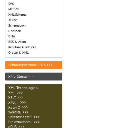
SVG
MathML
XML Schema
XProc
Schematron
DocBook
DITA
RSS & Atom
Reguläre Ausdrücke
Oracle & XML
Schulungstermine 2026 >>>
XML-Glossar >>>
XML-Technologien
:
XML >>>
XSLT >>>
XPath >>>
XSL-FO >>>
WordML >>>
SpreadsheetML >>>
PresentationML >>>
ePUB >>>