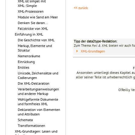
XML ist simpel mit
XML::Simple
<< zurück
XML-Prozessoren
Module wie Sand am Meer
Denken Sie daran...
Fallstricke von XML
Einführung in XML
Die Geschichte von XML
Tipp der data2type-Redaktion:
Zum Thema
Perl & XML
bieten wir auch fo
Markup, Elemente und
Struktur
XML-Grundlagen
Namensräume
Einrückung
Entities
F
Ansonsten unterliegt dieses Kapitel 
Unicode, Zeichensätze und
aller seiner Teile ist urheberrechtlich
Codierungen
Die XML-Deklaration
Verarbeitungsanweisungen
O’Reilly V
und anderer Markup
Wohlgeformte Dokumente
und formfreies XML
Deklaration von Elementen
und Attributen
Schemata
Transformationen
XML-Grundlagen: Lesen und