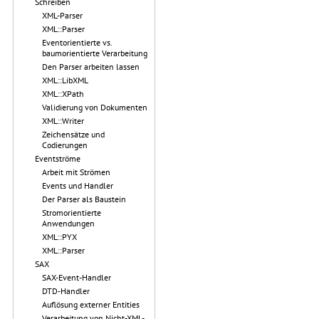
Schreiben
XML-Parser
XML::Parser
Eventorientierte vs.
baumorientierte Verarbeitung
Den Parser arbeiten lassen
XML::LibXML
XML::XPath
Validierung von Dokumenten
XML::Writer
Zeichensätze und
Codierungen
Eventströme
Arbeit mit Strömen
Events und Handler
Der Parser als Baustein
Stromorientierte
Anwendungen
XML::PYX
XML::Parser
SAX
SAX-Event-Handler
DTD-Handler
Auflösung externer Entities
Verarbeitung von Nicht-XML-