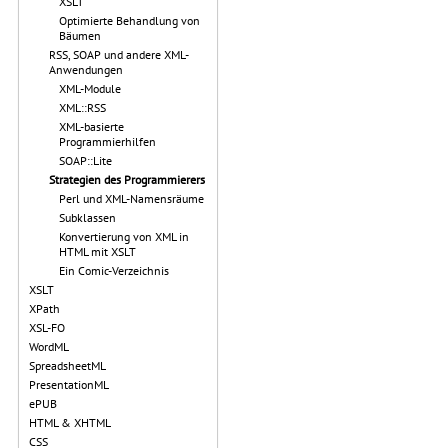
XSLT
Optimierte Behandlung von
Bäumen
RSS, SOAP und andere XML-
Anwendungen
XML-Module
XML::RSS
XML-basierte
Programmierhilfen
SOAP::Lite
Strategien des Programmierers
Perl und XML-Namensräume
Subklassen
Konvertierung von XML in
HTML mit XSLT
Ein Comic-Verzeichnis
XSLT
XPath
XSL-FO
WordML
SpreadsheetML
PresentationML
ePUB
HTML & XHTML
CSS