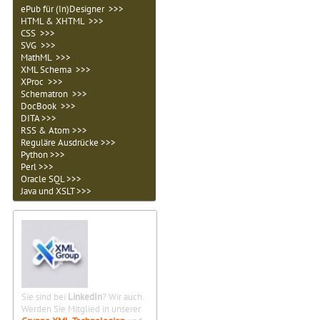
ePub für (In)Designer >>>
HTML & XHTML >>>
CSS >>>
SVG >>>
MathML >>>
XML Schema >>>
XProc >>>
Schematron >>>
DocBook >>>
DITA >>>
RSS & Atom >>>
Reguläre Ausdrücke >>>
Python >>>
Perl >>>
Oracle SQL >>>
Java und XSLT >>>
Sie sind bei
LinkedIn
? Wir auch.
Werden Sie Mitglied in unserer