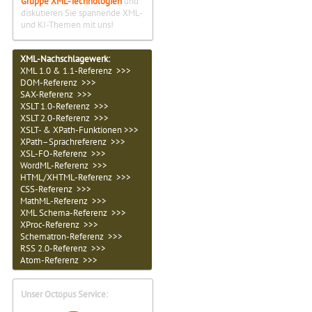
Gruppe XML-Technologien
und
diskutieren Sie spannende XML-
und KI-Themen mit uns!
XML-Nachschlagewerk:
XML 1.0 & 1.1-Referenz >>>
DOM-Referenz >>>
SAX-Referenz >>>
XSLT 1.0-Referenz >>>
XSLT 2.0-Referenz >>>
XSLT- & XPath-Funktionen >>>
XPath–Sprachreferenz >>>
XSL-FO-Referenz >>>
WordML-Referenz >>>
HTML/XHTML-Referenz >>>
CSS-Referenz >>>
MathML-Referenz >>>
XML Schema-Referenz >>>
XProc-Referenz >>>
Schematron-Referenz >>>
RSS 2.0-Referenz >>>
Atom-Referenz >>>
Unser Octopus Service: