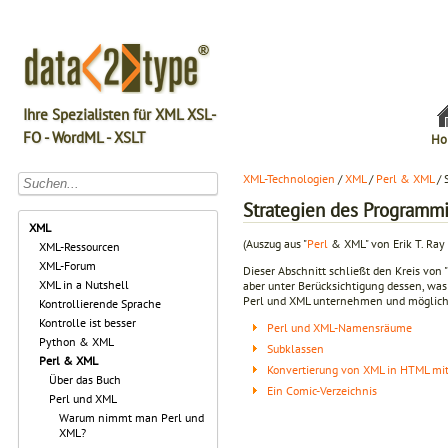
Ihre Spezialisten für XML XSL-
FO - WordML - XSLT
Ho
XML-Technologien
/
XML
/
Perl & XML
/ 
Strategien des Programmi
XML
(Auszug aus "
Perl
& XML" von Erik T. Ray
XML-Ressourcen
XML-Forum
Dieser Abschnitt schließt den Kreis von 
XML in a Nutshell
aber unter Berücksichtigung dessen, was
Perl und XML unternehmen und mögliche 
Kontrollierende Sprache
Kontrolle ist besser
Perl und XML-Namensräume
Python & XML
Subklassen
Perl & XML
Konvertierung von XML in HTML mi
Über das Buch
Ein Comic-Verzeichnis
Perl und XML
Warum nimmt man Perl und
XML?