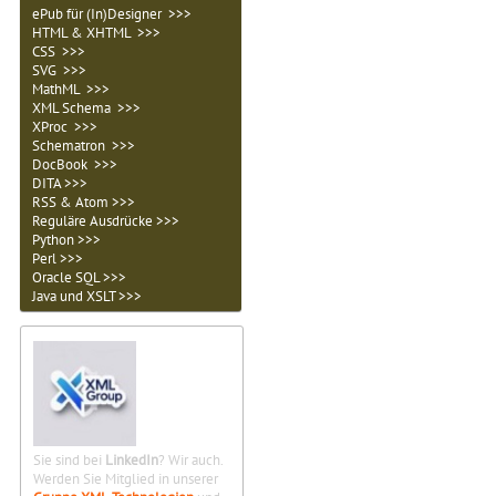
ePub für (In)Designer >>>
HTML & XHTML >>>
CSS >>>
SVG >>>
MathML >>>
XML Schema >>>
XProc >>>
Schematron >>>
DocBook >>>
DITA >>>
RSS & Atom >>>
Reguläre Ausdrücke >>>
Python >>>
Perl >>>
Oracle SQL >>>
Java und XSLT >>>
Sie sind bei
LinkedIn
? Wir auch.
Werden Sie Mitglied in unserer