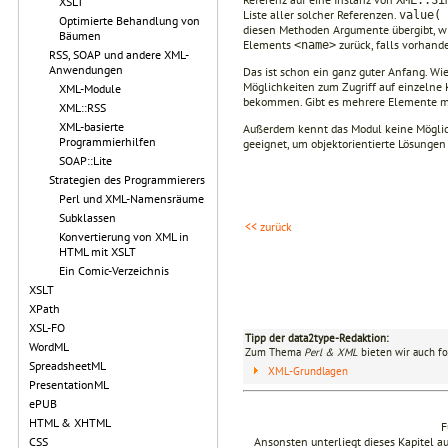
XSLT
Liste aller solcher Referenzen.
value( 
Optimierte Behandlung von
diesen Methoden Argumente übergibt, wi
Bäumen
Elements
zurück, falls vorhand
<name>
RSS, SOAP und andere XML-
Anwendungen
Das ist schon ein ganz guter Anfang. Wi
Möglichkeiten zum Zugriff auf einzelne
XML-Module
bekommen. Gibt es mehrere Elemente m
XML::RSS
XML-basierte
Außerdem kennt das Modul keine Möglich
Programmierhilfen
geeignet, um objektorientierte Lösunge
SOAP::Lite
Strategien des Programmierers
Perl und XML-Namensräume
Subklassen
<< zurück
Konvertierung von XML in
HTML mit XSLT
Ein Comic-Verzeichnis
XSLT
XPath
XSL-FO
Tipp der data2type-Redaktion:
WordML
Zum Thema
Perl & XML
bieten wir auch fo
SpreadsheetML
XML-Grundlagen
PresentationML
ePUB
HTML & XHTML
F
Ansonsten unterliegt dieses Kapitel 
CSS