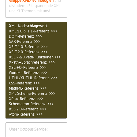
Gruppe XML-Technologien
und
diskutieren Sie spannende XML-
und KI-Themen mit uns!
XML-Nachschlagewerk:
XML 1.0 & 1.1-Referenz >>>
DOM-Referenz >>>
SAX-Referenz >>>
XSLT 1.0-Referenz >>>
XSLT 2.0-Referenz >>>
XSLT- & XPath-Funktionen >>>
XPath–Sprachreferenz >>>
XSL-FO-Referenz >>>
WordML-Referenz >>>
HTML/XHTML-Referenz >>>
CSS-Referenz >>>
MathML-Referenz >>>
XML Schema-Referenz >>>
XProc-Referenz >>>
Schematron-Referenz >>>
RSS 2.0-Referenz >>>
Atom-Referenz >>>
Unser Octopus Service: