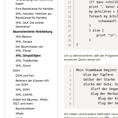
       if( $anc->child(
Daten
       print ", Vater v
Eine Basisklasse für Handler
       my @children = $
XML::Handler::YAWriter als
       foreach my $chil
Basisklasse für Handler
            schaueauf( 
XML::SAX: Die zweite
       }

Generation
       } else {

Baumorientierte Verarbeitung
           print "\n";

XML-Bäume
       }

XML::Simple
}
Der Baummodus von
XML::Parser
Um zu demonstrieren, daß das Programm f
XML::SimpleObject
einzelnen Zeilen etwas ein:
XML::TreeBuilder
XML::Grove
Mein Stammbaum beginnt 
DOM
    Glim der Tapfere

DOM und Perl
    Gelbar der Starke

Referenz der Klassen-API
    Glurko der Gute, Va
von DOM
        Glurf der Unged
XML::DOM
        Glug der Merkwü
XML::LibXML
            Blug der Kr
Arbeit mit Bäumen: XPath,
            Flug der G
XSLT und mehr
Baumkletterer
XPath
Wir haben verschiedene Methoden verwe
Referenz auf eine Instanz von
XML::Si