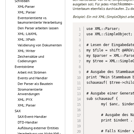
Schreiben
ausgeben soll. Für jedes
<nachkomme>
XML-Parser
Unterbaum ebenfalls durchlaufen. Zu di
XML::Parser
Beispiel: Ein mit XML::SimpleObject ar
Eventorientierte vs.
baumorientierte Verarbeitung
Den Parser arbeiten lassen
use XML::Parser;

XML::LibXML
use XML::SimpleObject;

XML::XPath
# Lesen der Eingabedate
Validierung von Dokumenten
my $file = shift @ARGV;
XML::Writer
my $parser = XML::Parse
Zeichensätze und
Codierungen
my $tree = XML::SimpleO
Eventströme
# Ausgabe des Stammbaum
Arbeit mit Strömen
print "Mein Stammbaum b
Events und Handler
schaueauf( $tree->child
Der Parser als Baustein
Stromorientierte
# Ausgabe einer Generat
Anwendungen
sub schaueauf {        
XML::PYX
       my( $anc, $inden
XML::Parser
SAX
       # Ausgabe des Na
SAX-Event-Handler
       print $indent . 
DTD-Handler
Auflösung externer Entities
       # Falls Kinder v
Verarbeitung von Nicht-XML-