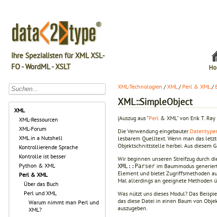
Ihre Spezialisten für XML XSL-
FO - WordML - XSLT
Ho
XML-Technologien
/
XML
/
Perl & XML
/
XML::SimpleObject
XML
(Auszug aus "
Perl
& XML" von Erik T. Ray
XML-Ressourcen
XML-Forum
Die Verwendung eingebauter
Datentype
XML in a Nutshell
lesbarem Quelltext. Wenn man das letzt
Objektschnittstelle herbei. Aus diesem 
Kontrollierende Sprache
Kontrolle ist besser
Wir beginnen unseren Streifzug durch d
Python & XML
im Baummodus generierte 
XML::Parser
Element und bietet Zugriffsmethoden au
Perl & XML
Mal allerdings an geeignete Methoden 
Über das Buch
Perl und XML
Was nützt uns dieses Modul? Das Beispi
das diese Datei in einen Baum von Obje
Warum nimmt man Perl und
auszugeben.
XML?