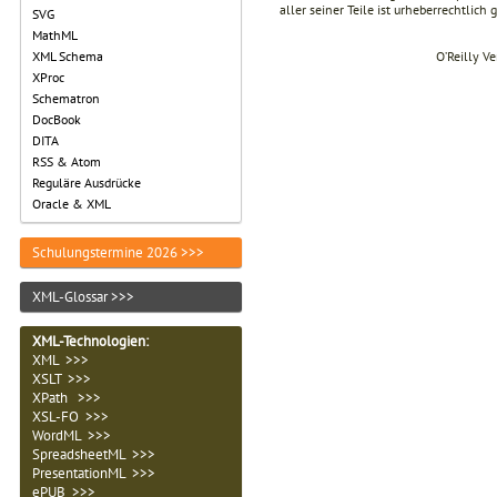
aller seiner Teile ist urheberrechtlich
SVG
MathML
O’Reilly V
XML Schema
XProc
Schematron
DocBook
DITA
RSS & Atom
Reguläre Ausdrücke
Oracle & XML
Schulungstermine 2026 >>>
XML-Glossar >>>
XML-Technologien
:
XML >>>
XSLT >>>
XPath >>>
XSL-FO >>>
WordML >>>
SpreadsheetML >>>
PresentationML >>>
ePUB >>>