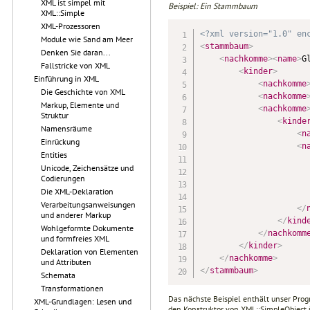
XML ist simpel mit
Beispiel: Ein Stammbaum
XML::Simple
XML-Prozessoren
<?xml version="1.0" en
Module wie Sand am Meer
<
stammbaum
>
Denken Sie daran...
<
nachkomme
>
<
name
>
G
Fallstricke von XML
<
kinder
>
Einführung in XML
<
nachkomme
Die Geschichte von XML
<
nachkomme
Markup, Elemente und
<
nachkomme
Struktur
<
kinde
Namensräume
<
n
Einrückung
<
n
Entities
Unicode, Zeichensätze und
Codierungen
Die XML-Deklaration
Verarbeitungsanweisungen
</
und anderer Markup
</
kind
Wohlgeformte Dokumente
</
nachkomm
und formfreies XML
</
kinder
>
Deklaration von Elementen
</
nachkomme
>
und Attributen
</
stammbaum
>
Schemata
Transformationen
Das nächste Beispiel enthält unser Pro
XML-Grundlagen: Lesen und
den Konstruktor von XML::SimpleObject 