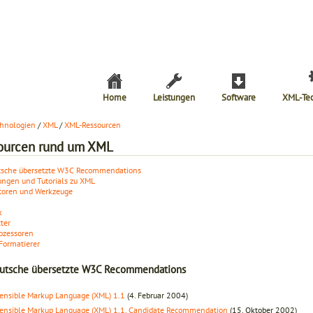
Home
Leistungen
Software
XML-Te
hnologien
/
XML
/
XML-Ressourcen
ourcen rund um XML
tsche übersetzte W3C Recommendations
ungen und Tutorials zu XML
toren und Werkzeuge
k
ter
ozessoren
Formatierer
eutsche übersetzte W3C Recommendations
ensible Markup Language (XML) 1.1
(4. Februar 2004)
ensible Markup Language (XML) 1.1, Candidate Recommendation
(15. Oktober 2002)