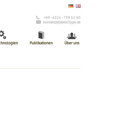
+49 - 6221 - 739 12 60
kontakt(at)data2type.de
chnologien
Publikationen
Über uns