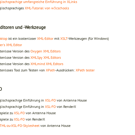
lischsprachige umfangreiche Einführung in XLinks
lischsprachiges
XML-Tutorial von w3cschools
ditoren und -Werkzeuge
oktop
ist ein kostenloser
XML-Editor
mit
XSLT
-Werkzeugen (für Windows)
er's XML Editor
tenlose Version des
Oxygen XML Editors
tenlose Version des
XMLSpy XML Editors
tenlose Version des
XMLmind XML Editors
tenloses Tool zum Testen von
XPath
-Ausdrücken:
XPath tester
O
lischsprachige Einführung in
XSL-FO
von Antenna House
lischsprachige Einführung in
XSL-FO
von RenderX
spiele zu
XSL-FO
von Antenna House
spiele zu
XSL-FO
von RenderX
TML-zu-XSL-FO-Stylesheet
von Antenna House