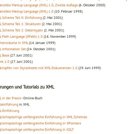
ensible Markup Language (XML) 1.0, Zweite Auflage
(6. Oktober 2000)
ensible Markup Language (XML) 1.0
(10. Februar 1998)
 Schema Teil 0: Einführung
(2. Mai 2001)
 Schema Teil 1: Strukturen
(2. Mai 2001)
 Schema Teil 2: Datentypen
(2. Mai 2001)
 Path Language (XPath) 1.0
(16. November 1999)
mensräume in XML
(14. Januar 1999)
 Information Set
(24. Oktober 2001)
L Base
(27. Juni 2001)
nk 1.0
(27. Juni 2001)
knüpfen von Stylesheets mit XML-Dokumenten 1.0
(29. Juni 1999)
rungen und Tutorials zu XML
 in der Praxis
- Online-Buch
zeinführung
in XML
L-Einführung
lischsprachige umfangreiche Einführung in XML Schemas
lischsprachige umfangreiche Einführung in XPointers
lischsprachige umfangreiche Einführung in XSLT