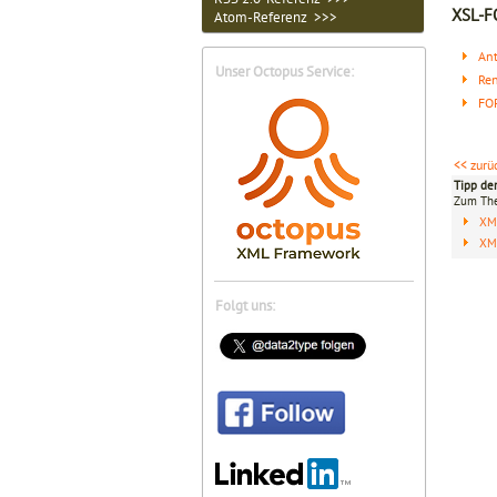
XSL-F
Atom-Referenz >>>
An
Unser Octopus Service:
Re
FO
<< zurü
Tipp de
Zum T
XM
XML
Folgt uns: