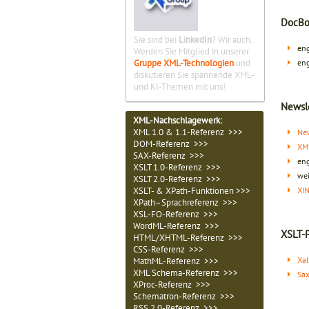
DocBo
Sie sind bei
LinkedIn
? Wir auch.
eng
Werden Sie Mitglied in unserer
Gruppe XML-Technologien
und
eng
diskutieren Sie spannende XML-
und KI-Themen mit uns!
Newsl
XML-Nachschlagewerk:
XML 1.0 & 1.1-Referenz >>>
New
DOM-Referenz >>>
XM
SAX-Referenz >>>
eng
XSLT 1.0-Referenz >>>
we
XSLT 2.0-Referenz >>>
XSLT- & XPath-Funktionen >>>
XIN
XPath–Sprachreferenz >>>
XSL-FO-Referenz >>>
WordML-Referenz >>>
XSLT-
HTML/XHTML-Referenz >>>
CSS-Referenz >>>
Xa
MathML-Referenz >>>
XML Schema-Referenz >>>
Sa
XProc-Referenz >>>
Schematron-Referenz >>>
RSS 2.0-Referenz >>>