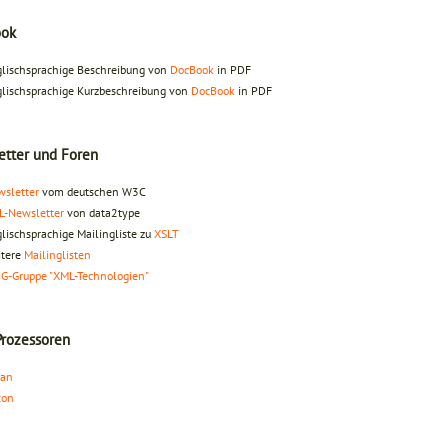
ok
lischsprachige Beschreibung von
DocBook
in PDF
lischsprachige Kurzbeschreibung von
DocBook
in PDF
etter und Foren
sletter
vom deutschen W3C
L-Newsletter
von data2type
lischsprachige Mailingliste zu
XSLT
itere
Mailinglisten
G-Gruppe "XML-Technologien"
Prozessoren
lan
xon