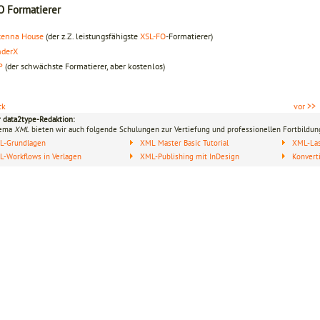
O Formatierer
tenna House
(der z.Z. leistungsfähigste
XSL-FO
-Formatierer)
nderX
P
(der schwächste Formatierer, aber kostenlos)
ck
vor >>
r data2type-Redaktion:
hema
XML
bieten wir auch folgende Schulungen zur Vertiefung und professionellen Fortbildun
L-Grundlagen
XML Master Basic Tutorial
XML-Last
-Workflows in Verlagen
XML-Publishing mit InDesign
Konvert