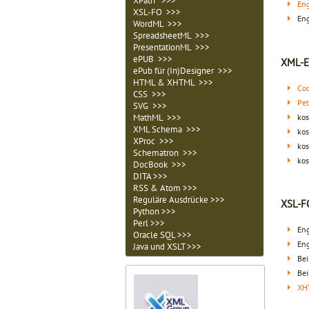
XPath >>>
Eng
XSL-FO >>>
Eng
WordML >>>
SpreadsheetML >>>
PresentationML >>>
ePUB >>>
XML-E
ePub für (In)Designer >>>
HTML & XHTML >>>
Co
CSS >>>
Pet
SVG >>>
kos
MathML >>>
XML Schema >>>
kos
XProc >>>
kos
Schematron >>>
kos
DocBook >>>
DITA >>>
RSS & Atom >>>
Reguläre Ausdrücke >>>
XSL-F
Python >>>
Perl >>>
Eng
Oracle SQL >>>
Eng
Java und XSLT >>>
Bei
Bei
XH