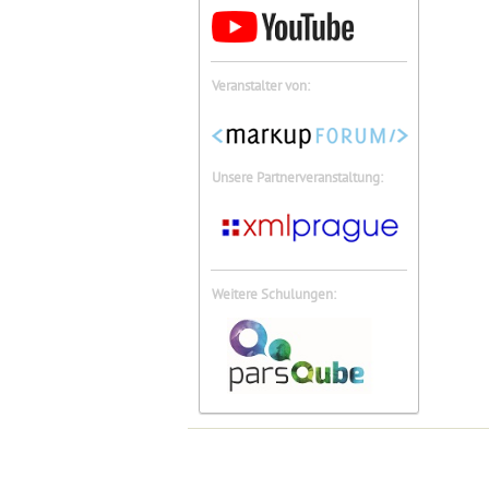
Veranstalter von:
Unsere Partnerveranstaltung:
Weitere Schulungen: