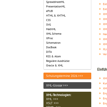
SpreadsheetML
Ext
PresentationML
Ext
ePUB
XML
HTML & XHTML
XML
CSS
XML
SVG
XML
MathML
XML Schema
Na
XProc
XML
Schematron
XM
DocBook
XLi
DITA
Ver
RSS & Atom
Reguläre Ausdrücke
Oracle & XML
Einfüh
Schulungstermine 2026 >>>
XML
Kur
XML-Glossar >>>
XM
Eng
XML-Technologien
:
Eng
XML >>>
XSLT >>>
Eng