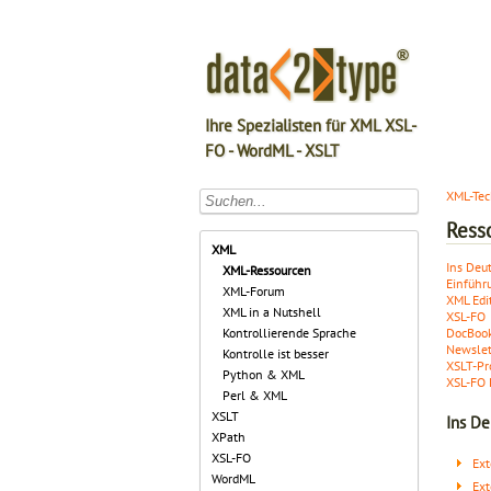
Ihre Spezialisten für XML XSL-
FO - WordML - XSLT
XML-Tec
Ress
XML
Ins Deu
XML-Ressourcen
Einführ
XML-Forum
XML Edi
XML in a Nutshell
XSL-FO
DocBoo
Kontrollierende Sprache
Newslet
Kontrolle ist besser
XSLT-Pr
Python & XML
XSL-FO 
Perl & XML
XSLT
Ins D
XPath
XSL-FO
Ext
WordML
Ext