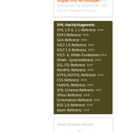
Gruppe XML-Technologien
und
diskutieren Sie spannende XML-
und KI-Themen mit uns!
XML-Nachschlagewerk:
XML 1.0 & 1.1-Referenz >>>
DOM-Referenz >>>
SAX-Referenz >>>
XSLT 1.0-Referenz >>>
XSLT 2.0-Referenz >>>
XSLT- & XPath-Funktionen >>>
XPath–Sprachreferenz >>>
XSL-FO-Referenz >>>
WordML-Referenz >>>
HTML/XHTML-Referenz >>>
CSS-Referenz >>>
MathML-Referenz >>>
XML Schema-Referenz >>>
XProc-Referenz >>>
Schematron-Referenz >>>
RSS 2.0-Referenz >>>
Atom-Referenz >>>
Unser Octopus Service: