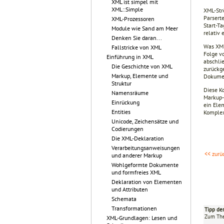
XML ist simpel mit
XML::Simple
XML-Str
Parsert
XML-Prozessoren
Start-Ta
Module wie Sand am Meer
relativ
Denken Sie daran...
Was XML
Fallstricke von XML
Folge v
Einführung in XML
abschli
Die Geschichte von XML
zurückg
Markup, Elemente und
Dokumen
Struktur
Diese K
Namensräume
Markup-
Einrückung
ein Elem
Entities
Komplex
Unicode, Zeichensätze und
Codierungen
Die XML-Deklaration
Verarbeitungsanweisungen
<< zurü
und anderer Markup
Wohlgeformte Dokumente
und formfreies XML
Deklaration von Elementen
und Attributen
Schemata
Transformationen
Tipp de
Zum T
XML-Grundlagen: Lesen und