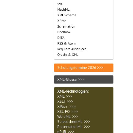
SVG
MathML
XML Schema
XProc
Schematron
DocBook
DITA
RSS & Atom
Reguläre Ausdrücke
Oracle & XML
Schulungstermine 2026 >>>
XML-Glossar >>>
XML-Technologien
:
XML >>>
XSLT >>>
XPath >>>
XSL-FO >>>
WordML >>>
SpreadsheetML >>>
PresentationML >>>
ePUB >>>