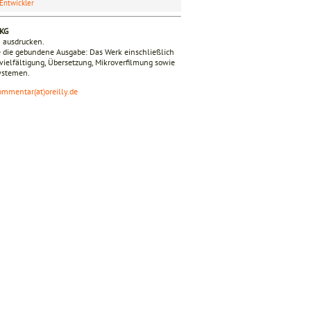
Entwickler
 KG
n ausdrucken.
 die gebundene Ausgabe: Das Werk einschließlich
ervielfältigung, Übersetzung, Mikroverfilmung sowie
Systemen.
ommentar(at)oreilly.de