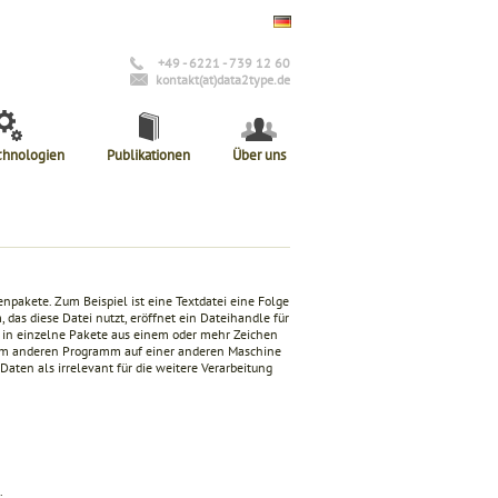
+49 - 6221 - 739 12 60
kontakt(at)data2type.de
chnologien
Publikationen
Über uns
npakete. Zum Beispiel ist eine Textdatei eine Folge
 das diese Datei nutzt, eröffnet ein Dateihandle für
 in einzelne Pakete aus einem oder mehr Zeichen
nem anderen Programm auf einer anderen Maschine
Daten als irrelevant für die weitere Verarbeitung
.