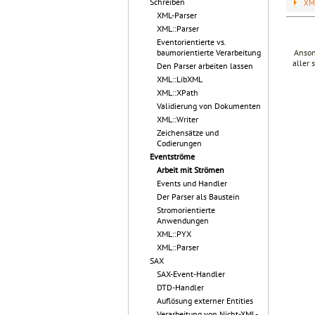
Schreiben
XM
XML-Parser
XML::Parser
Eventorientierte vs.
Anson
baumorientierte Verarbeitung
aller 
Den Parser arbeiten lassen
XML::LibXML
XML::XPath
Validierung von Dokumenten
XML::Writer
Zeichensätze und
Codierungen
Eventströme
Arbeit mit Strömen
Events und Handler
Der Parser als Baustein
Stromorientierte
Anwendungen
XML::PYX
XML::Parser
SAX
SAX-Event-Handler
DTD-Handler
Auflösung externer Entities
Verarbeitung von Nicht-XML-