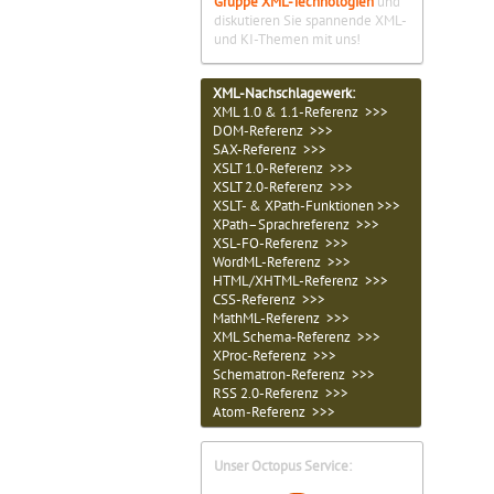
Gruppe XML-Technologien
und
diskutieren Sie spannende XML-
und KI-Themen mit uns!
XML-Nachschlagewerk:
XML 1.0 & 1.1-Referenz >>>
DOM-Referenz >>>
SAX-Referenz >>>
XSLT 1.0-Referenz >>>
XSLT 2.0-Referenz >>>
XSLT- & XPath-Funktionen >>>
XPath–Sprachreferenz >>>
XSL-FO-Referenz >>>
WordML-Referenz >>>
HTML/XHTML-Referenz >>>
CSS-Referenz >>>
MathML-Referenz >>>
XML Schema-Referenz >>>
XProc-Referenz >>>
Schematron-Referenz >>>
RSS 2.0-Referenz >>>
Atom-Referenz >>>
Unser Octopus Service: