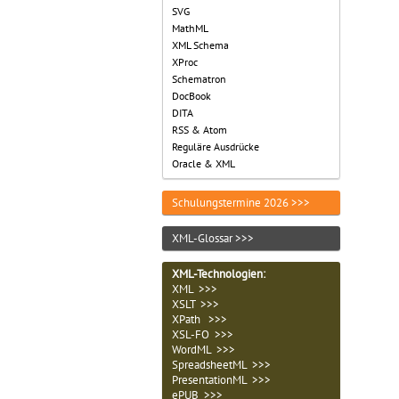
SVG
MathML
XML Schema
XProc
Schematron
DocBook
DITA
RSS & Atom
Reguläre Ausdrücke
Oracle & XML
Schulungstermine 2026 >>>
XML-Glossar >>>
XML-Technologien
:
XML >>>
XSLT >>>
XPath >>>
XSL-FO >>>
WordML >>>
SpreadsheetML >>>
PresentationML >>>
ePUB >>>