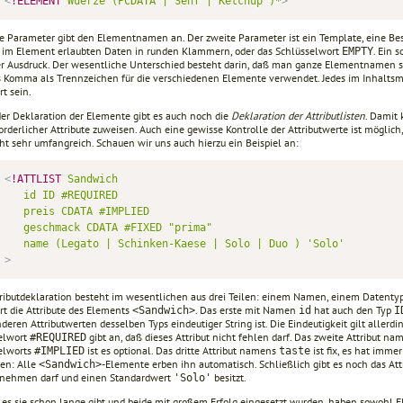
<
!ELEMENT
Wuerze
(PCDATA
|
Senf
|
Ketchup
)*
>
te Parameter gibt den Elementnamen an. Der zweite Parameter ist ein Template, eine B
r im Element erlaubten Daten in runden Klammern, oder das Schlüsselwort
. Ein 
EMPTY
er Ausdruck. Der wesentliche Unterschied besteht darin, daß man ganze Elementnamen st
s Komma als Trennzeichen für die verschiedenen Elemente verwendet. Jedes im Inhalts
rt sein.
er Deklaration der Elemente gibt es auch noch die
Deklaration der Attributlisten
. Damit
orderlicher Attribute zuweisen. Auch eine gewisse Kontrolle der Attributwerte ist möglich
ht sehr umfangreich. Schauen wir uns auch hierzu ein Beispiel an:
<
!ATTLIST
Sandwich
id
ID
#REQUIRED
preis
CDATA
#IMPLIED
geschmack
CDATA
#FIXED
"prima"
name
(Legato
|
Schinken-Kaese
|
Solo
|
Duo
)
'Solo'
>
tributdeklaration besteht im wesentlichen aus drei Teilen: einem Namen, einem Datentyp 
rt die Attribute des Elements
. Das erste mit Namen
hat auch den Typ
<Sandwich>
id
I
deren Attributwerten desselben Typs eindeutiger String ist. Die Eindeutigkeit gilt aller
elwort
gibt an, daß dieses Attribut nicht fehlen darf. Das zweite Attribut n
#REQUIRED
elworts
ist es optional. Das dritte Attribut namens
ist fix, es hat imme
#IMPLIED
taste
en: Alle
-Elemente erben ihn automatisch. Schließlich gibt es noch das Att
<Sandwich>
nnehmen darf und einen Standardwert
besitzt.
'Solo'
es sie schon lange gibt und beide mit großem Erfolg eingesetzt wurden, haben sowohl E