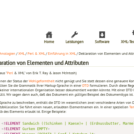
Home
Leistungen
Software
XML-Te
hnologien
/
XML
/
Perl & XML
/
Einführung in XML
/ Deklaration von Elementen und Attr
aration von Elementen und Attributen
aus "
Perl
& XML" von Erik T. Ray & Jason McIntosh)
nen der Status der
Wohlgeformtheit
nicht genügt und Sie statt dessen eine genauere Kon
llten Sie die Grammatik Ihrer Markup-Sprache in einer
DTD
formulieren. Durch diese Reg
 keiner internationalen Organisation besser dokumentiert werden könnte. Mit einer DT
üllt. Wir sagen dann auch, daß das Dokument ein
gültiges
Beispiel des Dokumenttyps ist.
Sprache zu beschreiben, enthält die DTD im wesentlichen zwei verschiedene Arten von D
deklaration
. Sie führt einen neuen, erlaubten Elementnamen ein. In einer speziellen
Te
b des Elements erlaubt ist. Einige Beispiele:
<
!ELEMENT
Sandwich
((Schinken
|
Kaese)+
|
(Erdnussbutter,
Marme
<
!ELEMENT
Gurken
EMPTY
>