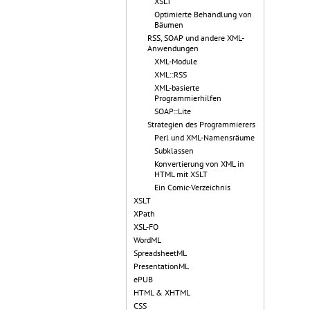
XSLT
Optimierte Behandlung von
Bäumen
RSS, SOAP und andere XML-
Anwendungen
XML-Module
XML::RSS
XML-basierte
Programmierhilfen
SOAP::Lite
Strategien des Programmierers
Perl und XML-Namensräume
Subklassen
Konvertierung von XML in
HTML mit XSLT
Ein Comic-Verzeichnis
XSLT
XPath
XSL-FO
WordML
SpreadsheetML
PresentationML
ePUB
HTML & XHTML
CSS