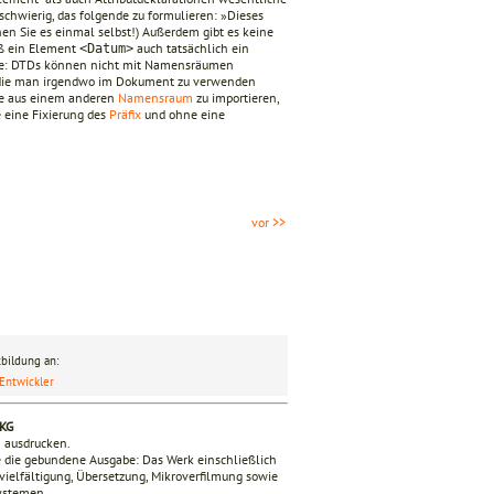
 schwierig, das folgende zu formulieren: »Dieses
hen Sie es einmal selbst!) Außerdem gibt es keine
aß ein Element
auch tatsächlich ein
<Datum>
ache: DTDs können nicht mit Namensräumen
 die man irgendwo im Dokument zu verwenden
nte aus einem anderen
Namensraum
zu importieren,
e eine Fixierung des
Präfix
und ohne eine
vor >>
bildung an:
Entwickler
 KG
n ausdrucken.
 die gebundene Ausgabe: Das Werk einschließlich
ervielfältigung, Übersetzung, Mikroverfilmung sowie
Systemen.