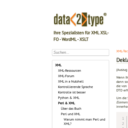
Ihre Spezialisten für XML XSL-
FO - WordML - XSLT
XML-Tec
Dekl
XML
(Auszug 
XML-Ressourcen
XML-Forum
Wenn Ih
XML in a Nutshell
dann so
die von
Kontrollierende Sprache
DTD erf
Kontrolle ist besser
Python & XML
Um die 
Element
Perl & XML
innerhal
Über das Buch
Perl und XML
Warum nimmt man Perl und
XML?