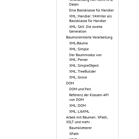
Daten
Eine Basisklasse für Handler
XML::Handler::YAWriter als
Basisklasse für Handler
XML::SAX: Die zweite
Generation
Baumorientierte Verarbeitung
XML-Bäume
XML::Simple
Der Baummodus von
XML::Parser
XML::SimpleObject
XML::TreeBuilder
XML::Grove
DOM
DOM und Perl
Referenz der Klassen-API
von DOM
XML::DOM
XML::LibXML
Arbeit mit Bäumen: XPath,
XSLT und mehr
Baumkletterer
XPath