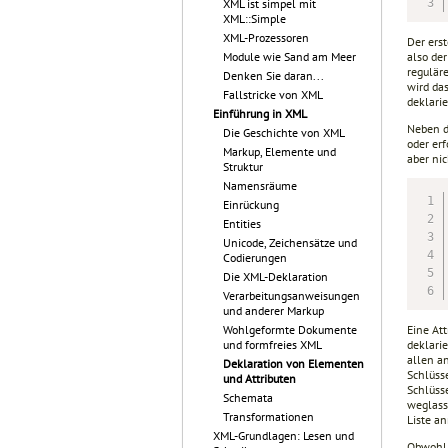
XML ist simpel mit
XML::Simple
XML-Prozessoren
Der ers
also de
Module wie Sand am Meer
regulär
Denken Sie daran...
wird da
Fallstricke von XML
deklarie
Einführung in XML
Neben d
Die Geschichte von XML
oder erf
Markup, Elemente und
aber nic
Struktur
Namensräume
Einrückung
Entities
Unicode, Zeichensätze und
Codierungen
Die XML-Deklaration
Verarbeitungsanweisungen
und anderer Markup
Eine At
Wohlgeformte Dokumente
deklarie
und formfreies XML
allen an
Deklaration von Elementen
Schlüss
und Attributen
Schlüss
Schemata
weglass
Transformationen
Liste a
XML-Grundlagen: Lesen und
Obwohl 