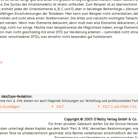
e. Die Syntax des Inhaltsmodells ist relativ unflexibel. Zum Beispiel ist es überraschend
enthält jedes der Unterelemente A, B, C und D, aber in beliebiger Reihenfolge.« (Versuc
gsfähigen Einschränkungen der Textdaten. Man kann zum Beispiel nicht sicherstellen, d
nthält und nicht etwa einen Straßennamen. Die dritte und vielleicht wichtigste Tats
ert werden. Wenn man Elemente deklariert, dann muß man alle Elemente deklarieren,
htigt, nicht nur einige. Möchte man beispielsweise die Möglichkeit haben, einige Eleme
nn man nicht gleichzeitig mit einer DTD zur Validierung arbeiten – zumindest nicht ohn
tion verschiedener DTDs, was ohnehin nicht besonders gut funktioniert.
ck
r data2type-Redaktion:
hema
Perl & XML
bieten wir auch folgende Schulungen zur Vertiefung und professionellen Fort
L-Grundlagen
XSLT
XSLT 2 und XPath 2 für 
Copyright © 2003 O'Reilly Verlag GmbH & Co.
Für Ihren privaten Gebrauch dürfen Sie die Online-Versio
sten unterliegt dieses Kapitel aus dem Buch "Perl & XML" denselben Bestimmungen, wie
seiner Teile ist urheberrechtlich geschützt. Alle Rechte vorbehalten einschließlich der V
Einspeicherung und Verarbeitung in elektronischen 