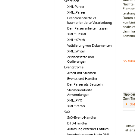
Schreiben
Nachteil
XML-Parser
Element 
XML::Parser
leistun
Datum e
Eventorientierte vs.
kombini
baumorientierte Verarbeitung
beabsic
Den Parser arbeiten lassen
dann ka
XML::LibXML
Kombina
XML::XPath
Validierung von Dokumenten
XML::Writer
Zeichensätze und
<< zurü
Codierungen
Eventströme
Arbeit mit Strömen
Events und Handler
Der Parser als Baustein
Stromorientierte
Tipp de
Anwendungen
Zum T
XML::PYX
XM
XML::Parser
SAX
SAX-Event-Handler
DTD-Handler
Anson
Auflösung externer Entities
aller 
Verarbeitung von Nicht-XML-