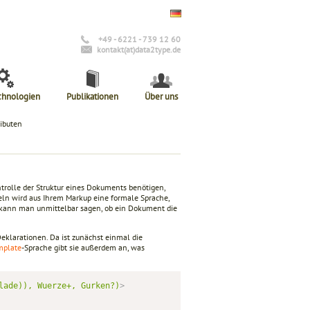
+49 - 6221 - 739 12 60
kontakt(at)data2type.de
chnologien
Publikationen
Über uns
ibuten
trolle der Struktur eines Dokuments benötigen,
eln wird aus Ihrem Markup eine formale Sprache,
D kann man unmittelbar sagen, ob ein Dokument die
eklarationen. Da ist zunächst einmal die
mplate
-Sprache gibt sie außerdem an, was
lade)),
Wuerze+,
Gurken?)
>