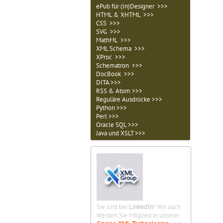
ePub für (In)Designer >>>
HTML & XHTML >>>
CSS >>>
SVG >>>
MathML >>>
XML Schema >>>
XProc >>>
Schematron >>>
DocBook >>>
DITA >>>
RSS & Atom >>>
Reguläre Ausdrücke >>>
Python >>>
Perl >>>
Oracle SQL >>>
Java und XSLT >>>
Sie sind bei
LinkedIn
? Wir auch.
Werden Sie Mitglied in unserer