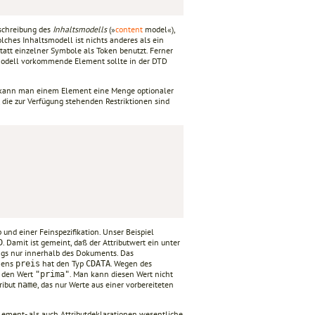
eschreibung des
Inhaltsmodells
(»
content
model«),
solches Inhaltsmodell ist nichts anderes als ein
att einzelner Symbole als Token benutzt. Ferner
modell vorkommende Element sollte in der DTD
 kann man einem Element eine Menge optionaler
, die zur Verfügung stehenden Restriktionen sind
und einer Feinspezifikation. Unser Beispiel
. Damit ist gemeint, daß der Attributwert ein unter
D
dings nur innerhalb des Dokuments. Das
amens
hat den Typ
. Wegen des
preis
CDATA
r den Wert
. Man kann diesen Wert nicht
"prima"
ribut
, das nur Werte aus einer vorbereiteten
name
lement- als auch Attributdeklarationen wesentliche