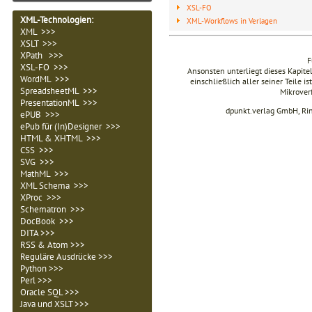
XSL-FO
XML-Technologien
:
XML-Workflows in Verlagen
XML >>>
XSLT >>>
XPath >>>
F
XSL-FO >>>
Ansonsten unterliegt dieses Kapit
WordML >>>
einschließlich aller seiner Teile i
SpreadsheetML >>>
Mikrover
PresentationML >>>
dpunkt.verlag GmbH, Ri
ePUB >>>
ePub für (In)Designer >>>
HTML & XHTML >>>
CSS >>>
SVG >>>
MathML >>>
XML Schema >>>
XProc >>>
Schematron >>>
DocBook >>>
DITA >>>
RSS & Atom >>>
Reguläre Ausdrücke >>>
Python >>>
Perl >>>
Oracle SQL >>>
Java und XSLT >>>