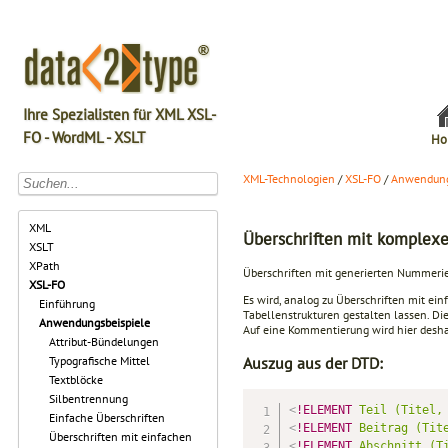
Ihre Spezialisten für XML XSL-
FO - WordML - XSLT
Ho
XML-Technologien
/
XSL-FO
/
Anwendung
XML
Überschriften mit komple
XSLT
XPath
Überschriften mit generierten Nummerie
XSL-FO
Es wird, analog zu Überschriften mit e
Einführung
Tabellenstrukturen gestalten lassen. Die 
Anwendungsbeispiele
Auf eine Kommentierung wird hier deshal
Attribut-Bündelungen
Typografische Mittel
Auszug aus der DTD:
Textblöcke
Silbentrennung
<
!ELEMENT
Teil
(Titel,
Einfache Überschriften
<
!ELEMENT
Beitrag
(Tit
Überschriften mit einfachen
<
!ELEMENT
Abschnitt
(T