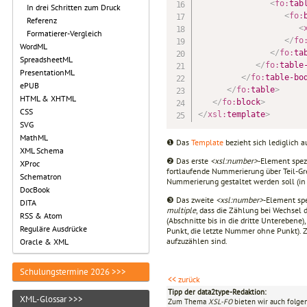
<
fo:
tab
In drei Schritten zum Druck
<
fo:
Referenz
<
Formatierer-Vergleich
</
fo
WordML
</
fo:
ta
SpreadsheetML
</
fo:
table
PresentationML
</
fo:
table-bo
ePUB
</
fo:
table
>
HTML & XHTML
</
fo:
block
>
CSS
</
xsl:
template
>
SVG
MathML
❶ Das
Template
bezieht sich lediglich a
XML Schema
❷ Das erste
<xsl:number>
-Element spezi
XProc
fortlaufende Nummerierung über Teil-Gr
Schematron
Nummerierung gestaltet werden soll (in 
DocBook
❸ Das zweite
<xsl:number>
-Element spe
DITA
multiple
, dass die Zählung bei Wechsel 
RSS & Atom
(Abschnitte bis in die dritte Unterebene),
Reguläre Ausdrücke
Punkt, die letzte Nummer ohne Punkt). 
aufzuzählen sind.
Oracle & XML
Schulungstermine 2026 >>>
<< zurück
Tipp der data2type-Redaktion:
XML-Glossar >>>
Zum Thema
XSL-FO
bieten wir auch folge