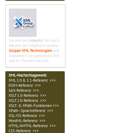
Sie sind bei
LinkedIn
? Wir auch.
Werden Sie Mitglied in unserer
Gruppe XML-Technologien
und
diskutieren Sie spannende XML-
und KI-Themen mit uns!
XML-Nachschlagewerk:
XML 1.0 & 1.1-Referenz >>>
DOM-Referenz >>>
SAX-Referenz >>>
XSLT 1.0-Referenz >>>
XSLT 2.0-Referenz >>>
XSLT- & XPath-Funktionen >>>
XPath–Sprachreferenz >>>
XSL-FO-Referenz >>>
WordML-Referenz >>>
HTML/XHTML-Referenz >>>
CSS-Referenz >>>