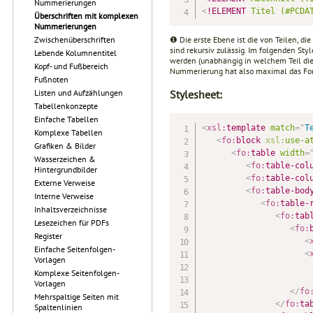
Nummerierungen
<
!ELEMENT
Titel
(#PCDA
Überschriften mit komplexen
Nummerierungen
Zwischenüberschriften
❶ Die erste Ebene ist die von Teilen, die
sind rekursiv zulässig. Im folgenden Sty
Lebende Kolumnentitel
werden (unabhängig in welchem Teil die 
Kopf- und Fußbereich
Nummerierung hat also maximal das For
Fußnoten
Listen und Aufzählungen
Stylesheet:
Tabellenkonzepte
Einfache Tabellen
<
xsl:
template
match
=
"
T
Komplexe Tabellen
<
fo:
block
xsl:
use-a
Grafiken & Bilder
<
fo:
table
width
=
Wasserzeichen &
<
fo:
table-col
Hintergrundbilder
<
fo:
table-col
Externe Verweise
<
fo:
table-bod
Interne Verweise
<
fo:
table-
Inhaltsverzeichnisse
<
fo:
tab
Lesezeichen für PDFs
<
fo:
Register
<
Einfache Seitenfolgen-
<
Vorlagen
                       
Komplexe Seitenfolgen-
                      
Vorlagen
</
fo
Mehrspaltige Seiten mit
</
fo:
ta
Spaltenlinien