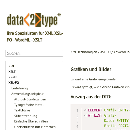
Ihre Spezialisten für XML XSL-
FO - WordML - XSLT
XML-Technologien / XSL-FO / Anwendungs
XML
Grafiken und Bilder
XSLT
XPath
Es wird eine Grafik eingebunden.
XSL-FO
Es wird gezeigt, wie externe Grafiken e
Einführung
Anwendungsbeispiele
Auszug aus der DTD:
Attribut-Bündelungen
Typografische Mittel
Textblöcke
<
!ELEMENT
Grafik
EMPTY
Silbentrennung
<
!ATTLIST
Grafik
Datei
ENTITY
Einfache Überschriften
Breite
CDATA
Überschriften mit einfachen