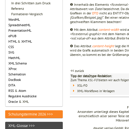
In drei Schritten zum Druck
❷ Innerhalb des Elements
<fo:external
Referenz
Attributwert von
Datei
bezeichnet. Da di
Grafiken in der
DTD
nicht als ENTITY-Obj
Formatierer-Vergleich
{Grafiken/Beispiel.jpg}"
. Bei einer relat
WordML
geschweiften Klammern beachten!
SpreadsheetML
❸ Mit dem Attribut
content-width
wird a
PresentationML
<fo:external-graphic>
mit dem Namen de
ePUB
<xsl:value-of>
aus dem Attribut
Breite
he
HTML
&
XHTML
❹ Das Attribut
content-height
legt die H
CSS
wird die Grafik automatisch in beiden Di
SVG
überein, so kommt es bei der Größenanp
MathML
XML Schema
XProc
<< zurück
Schematron
Tipp der data2type-Redaktion:
DocBook
Zum Thema
XSL-FO
bieten wir auch folge
DITA
XSL-FO
RSS
&
Atom
XML-Workflows in Verlagen
Reguläre Ausdrücke
Oracle
& XML
F
Ansonsten unterliegt dieses Kapit
Schulungstermine 2026 >>>
einschließlich aller seiner Teile i
Mikrover
XML-Glossar >>>
dpunkt.verlag GmbH, Ri