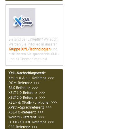
Sie sind bei
LinkedIn
? Wir auch.
Werden Sie Mitglied in unserer
Gruppe XML-Technologien
und
diskutieren Sie spannende XML-
und KI-Themen mit uns!
XML-Nachschlagewerk:
XML 1.0 & 1.1-Referenz >>>
DOM-Referenz >>>
SAX-Referenz >>>
XSLT 1.0-Referenz >>>
XSLT 2.0-Referenz >>>
XSLT- & XPath-Funktionen >>>
XPath–Sprachreferenz >>>
XSL-FO-Referenz >>>
WordML-Referenz >>>
HTML/XHTML-Referenz >>>
CSS-Referenz >>>