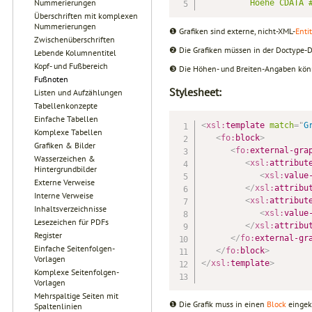
Nummerierungen
Hoehe
CDATA
Überschriften mit komplexen
Nummerierungen
❶ Grafiken sind externe, nicht-XML-
Entit
Zwischenüberschriften
❷ Die Grafiken müssen in der Doctype-De
Lebende Kolumnentitel
Kopf- und Fußbereich
❸ Die Höhen- und Breiten-Angaben könn
Fußnoten
Stylesheet:
Listen und Aufzählungen
Tabellenkonzepte
Einfache Tabellen
<
xsl:
template
match
=
"
G
Komplexe Tabellen
<
fo:
block
>
         
Grafiken & Bilder
<
fo:
external-gra
Wasserzeichen &
<
xsl:
attribut
Hintergrundbilder
<
xsl:
value
Externe Verweise
</
xsl:
attribu
Interne Verweise
<
xsl:
attribut
Inhaltsverzeichnisse
<
xsl:
value
Lesezeichen für PDFs
</
xsl:
attribu
Register
</
fo:
external-gr
Einfache Seitenfolgen-
</
fo:
block
>
Vorlagen
</
xsl:
template
>
Komplexe Seitenfolgen-
Vorlagen
Mehrspaltige Seiten mit
❶ Die Grafik muss in einen
Block
eingekl
Spaltenlinien