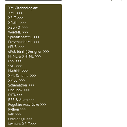
XML-Technologien
:
XML >>>
XSLT >>>
XPath >>>
XSL-FO >>>
WordML >>>
SpreadsheetML >>>
PresentationML >>>
ePUB >>>
ePub
für (In)Designer >>>
HTML & XHTML >>>
CSS >>>
SVG >>>
MathML >>>
XML Schema >>>
XProc >>>
Schematron >>>
DocBook >>>
DITA >>>
RSS & Atom >>>
Reguläre Ausdrücke >>>
Python
>>>
Perl
>>>
Oracle SQL >>>
Java
und XSLT >>>