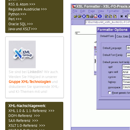
RSS & Atom >>>
Reguläre Ausdrücke >>>
Python >>>
Perl >>>
Oracle SQL >>>
Java und XSLT >>>
Sie sind bei
LinkedIn
? Wir auch.
Werden Sie Mitglied in unserer
Gruppe XML-Technologien
und
diskutieren Sie spannende XML-
und KI-Themen mit uns!
XML-Nachschlagewerk:
XML 1.0 & 1.1-Referenz >>>
DOM-Referenz >>>
SAX-Referenz >>>
XSLT 1.0-Referenz >>>