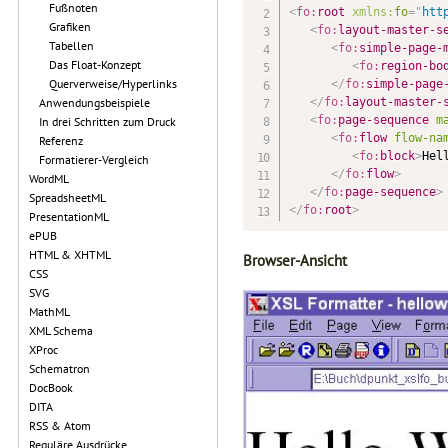
Fußnoten
<
fo:
root
xmlns:
fo
=
"
htt
Grafiken
<
fo:
layout-master-s
Tabellen
<
fo:
simple-page-
Das Float-Konzept
<
fo:
region-bo
Querverweise/Hyperlinks
</
fo:
simple-page
</
fo:
layout-master-
Anwendungsbeispiele
<
fo:
page-sequence
m
In drei Schritten zum Druck
<
fo:
flow
flow-na
Referenz
<
fo:
block
>
Hel
Formatierer-Vergleich
</
fo:
flow
>
WordML
</
fo:
page-sequence
>
SpreadsheetML
</
fo:
root
>
PresentationML
ePUB
HTML & XHTML
Browser-Ansicht
CSS
SVG
MathML
XML Schema
XProc
Schematron
DocBook
DITA
RSS & Atom
Reguläre Ausdrücke