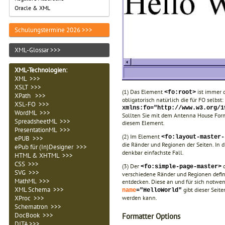
Oracle & XML
Schulungstermine 2026 >>>
XML-Glossar >>>
XML-Technologien
:
XML >>>
XSLT >>>
(1) Das Element
ist immer 
<fo:root>
XPath >>>
obligatorisch natürlich die für FO selbst:
XSL-FO >>>
xmlns:fo="http://www.w3.org/
WordML >>>
Sollten Sie mit dem Antenna House Form
SpreadsheetML >>>
diesem Element.
PresentationML >>>
(2) Im Element
<fo:layout-master-
ePUB >>>
die Ränder und Regionen der Seiten. In 
ePub für (In)Designer >>>
denkbar einfachste Fall.
HTML & XHTML >>>
CSS >>>
(3) Der
d
<fo:simple-page-master>
SVG >>>
verschiedene Ränder und Regionen definie
MathML >>>
entdecken. Diese an und für sich notwe
XML Schema >>>
gibt dieser Seit
name
="HelloWorld"
werden kann.
XProc >>>
Schematron >>>
DocBook >>>
Formatter Options
DITA >>>