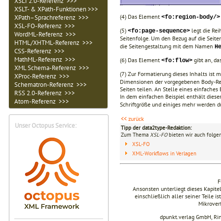
XSLT 2.0-Referenz >>>
XSLT- & XPath-Funktionen >>>
(4) Das Element
XPath–Sprachreferenz >>>
<fo:region-body/>
XSL-FO-Referenz >>>
(5)
legt die Rei
<fo:page-sequence>
WordML-Referenz >>>
Seitenfolge. Um den Bezug auf die Seite
HTML/XHTML-Referenz >>>
die Seitengestaltung mit dem Namen
H
CSS-Referenz >>>
MathML-Referenz >>>
(6) Das Element
gibt an, da
<fo:flow>
XML Schema-Referenz >>>
(7) Zur Formatierung dieses Inhalts ist 
XProc-Referenz >>>
Dimensionen der vorgegebenen Body-Regi
Schematron-Referenz >>>
Seiten teilen. An Stelle eines einfache
RSS 2.0-Referenz >>>
In dem einfachen Beispiel enthält dieser
Atom-Referenz >>>
Schriftgröße und einiges mehr werden du
<< zurück
Unser Octopus Service:
Tipp der data2type-Redaktion:
Zum Thema
XSL-FO
bieten wir auch folge
XSL-FO
XML-Workflows in Verlagen
F
Ansonsten unterliegt dieses Kapit
einschließlich aller seiner Teile i
Mikrover
dpunkt.verlag GmbH, Ri