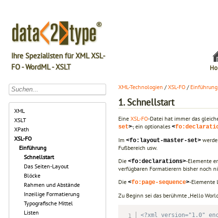
Ihre Spezialisten für XML XSL-
FO - WordML - XSLT
Ho
XML-Technologien
/
XSL-FO
/
Einführung
1. Schnellstart
XML
Eine
XSL-FO
-Datei hat immer das gleic
XSLT
-, ein optionales
set
>
<
fo:declarati
XPath
XSL-FO
Im
werden
<fo:layout-master-set>
Fußbereich usw.
Einführung
Schnellstart
Die
-Elemente er
<fo:declarations>
Das Seiten-Layout
verfügbaren Formatierern bisher noch ni
Blöcke
Die
-Elemente l
<
fo:page-sequence
>
Rahmen und Abstände
Inzeilige Formatierung
Zu Beginn sei das berühmte „Hello Worl
Typografische Mittel
Listen
<?xml version="1.0" en