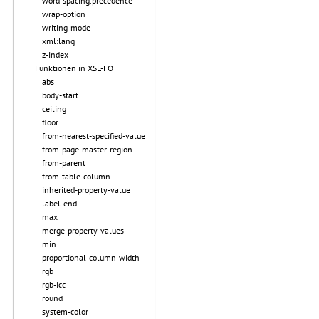
word-spacing.precedence
wrap-option
writing-mode
xml:lang
z-index
Funktionen in XSL-FO
abs
body-start
ceiling
floor
from-nearest-specified-value
from-page-master-region
from-parent
from-table-column
inherited-property-value
label-end
max
merge-property-values
min
proportional-column-width
rgb
rgb-icc
round
system-color