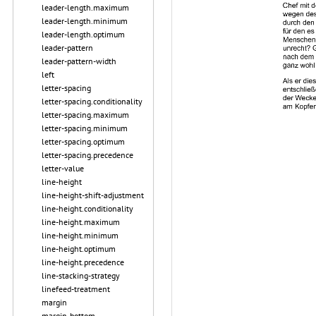
leader-length.maximum
leader-length.minimum
leader-length.optimum
leader-pattern
leader-pattern-width
left
letter-spacing
letter-spacing.conditionality
letter-spacing.maximum
letter-spacing.minimum
letter-spacing.optimum
letter-spacing.precedence
letter-value
line-height
line-height-shift-adjustment
line-height.conditionality
line-height.maximum
line-height.minimum
line-height.optimum
line-height.precedence
line-stacking-strategy
linefeed-treatment
margin
margin-bottom