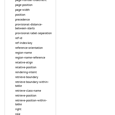
page-position
page-width
position
precedence
provisional-distance-
between-starts
provisional-label-separation
ref-id
ref-index-key
reference-orientation
region-name
region-name-reference
relative-align
relative-position
rendering-intent
retrieve-boundary
retrieve-boundary-within-
table
retrieve-class-name
retrieve-position
retrieve-position-within-
table
right
role