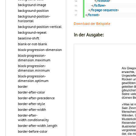
</
fo:block
>
background-image
</
fo:flow
>
</
fo:page-sequence
>
background-position
</
fo:root
>
background-position-
horizontal
Download der Beispiele
background-position-vertical
background-repeat
In der Ausgabe:
baseline-shift
blank-or-not-blank
block-progression-dimension
block-progression-
dimension.maximum
block-progression-
dimension.minimum
block-progression-
dimension.optimum
border
border-after-color
border-after-precedence
border-after-style
border-after-width
border-after-
width.conditionality
border-after-width.length
border-before-color