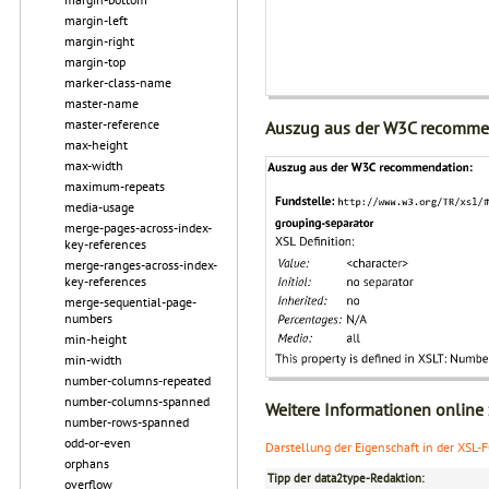
margin-left
margin-right
margin-top
marker-class-name
master-name
master-reference
Auszug aus der W3C recomme
max-height
max-width
maximum-repeats
media-usage
merge-pages-across-index-
key-references
merge-ranges-across-index-
key-references
merge-sequential-page-
numbers
min-height
min-width
number-columns-repeated
number-columns-spanned
Weitere Informationen online
number-rows-spanned
odd-or-even
Darstellung der Eigenschaft in der XSL-
orphans
Tipp der data2type-Redaktion:
overflow