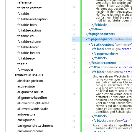
reference
versuchen; ich würde auf 
meiner Eltern zurückhielt
fo:static-content
Herzens aus gesagt. Vom P
herab mit dem Angestellt
fo:table
Hoffnung ist noch nicht g
dürfte noch fünf bis sech
fo:table-and-caption
muß ich aufstehen, denn 
fo:table-body
</
fo:block
>
</
fo:flow
>
fo:table-caption
</
fo:page-sequence
>
fo:table-cell
<
fo:page-sequence
master-refer
fo:table-column
<
fo:static-content
flow-name
=
fo:table-footer
<
fo:block
text-align
=
"center"
fo:table-header
<
fo:page-number
/>
fo:table-row
</
fo:block
>
</
fo:static-content
>
fo:title
<
fo:flow
flow-name
=
"xsl-regio
fo:wrapper
<
fo:block
space-after
=
"1em"
Attribute in XSL-FO
Und er sah zur Weckuhr hinü
ruhig vorwärts, es war so
absolute-position
aus, daß er auf vier Uhr r
ruhig zu verschlafen? Nun,
active-state
Zug ging um sieben Uhr; u
er selbst fühlte sich dur
alignment-adjust
war nicht zu vermeiden, 
erstattet. Es war eine Kr
alignment-baseline
peinlich und verdächtig,
allowed-height-scale
Chef mit dem Krankenkas
Hinweis auf den Krankenk
allowed-width-scale
hätte er übrigens in dies
überflüssigen Schläfrigke
auto-restore
</
fo:block
>
background
<
fo:block
space-after
=
"1em"
background-attachment
Als er dies alles in größter
sieben - klopfte es vorsi
background-color