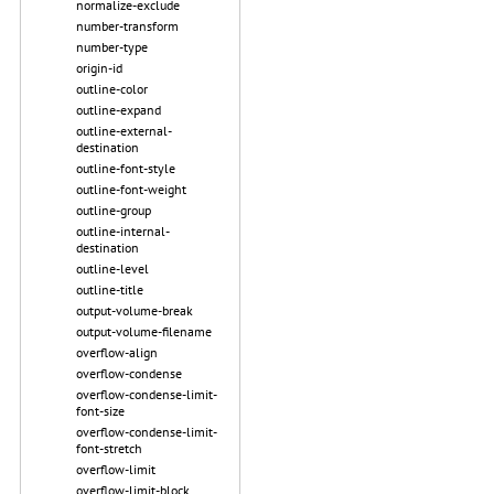
normalize-exclude
number-transform
number-type
origin-id
outline-color
outline-expand
outline-external-
destination
outline-font-style
outline-font-weight
outline-group
outline-internal-
destination
outline-level
outline-title
output-volume-break
output-volume-filename
overflow-align
overflow-condense
overflow-condense-limit-
font-size
overflow-condense-limit-
font-stretch
overflow-limit
overflow-limit-block