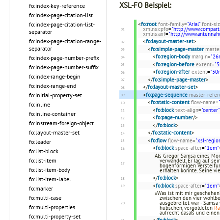
XSL-FO Beispiel:
fo:index-key-reference
fo:index-page-citation-list
fo:index-page-citation-list-
<
fo:root
font-family
=
"Arial"
font-si
xmlns:cpfo
=
"http://www.compart
separator
xmlns:axf
=
"http://www.antenna
fo:index-page-citation-range-
<
fo:layout-master-set
>
separator
<
fo:simple-page-master
maste
<
fo:region-body
margin
=
"2
fo:index-page-number-prefix
<
fo:region-before
extent
=
"
fo:index-page-number-suffix
<
fo:region-after
extent
=
"30
fo:index-range-begin
</
fo:simple-page-master
>
fo:index-range-end
</
fo:layout-master-set
>
fo:initial-property-set
<
fo:page-sequence
master-refer
<
fo:static-content
flow-name
=
fo:inline
<
fo:block
text-align
=
"center"
fo:inline-container
<
fo:page-number
/>
fo:instream-foreign-object
</
fo:block
>
fo:layout-master-set
</
fo:static-content
>
<
fo:flow
flow-name
=
"xsl-regio
fo:leader
<
fo:block
space-after
=
"1em"
fo:list-block
Als Gregor Samsa eines Mor
fo:list-item
verwandelt. Er lag auf se
bogenförmigen Versteifun
fo:list-item-body
erhalten konnte. Seine vi
</
fo:block
>
fo:list-item-label
<
fo:block
space-after
=
"1em"
fo:marker
»Was ist mit mir geschehen?
fo:multi-case
zwischen den vier wohlb
ausgebreitet war - Samsa 
fo:multi-properties
hübschen, vergoldeten
R
aufrecht dasaß und eine
fo:multi-property-set