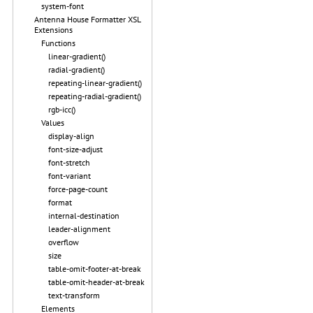
system-font
Antenna House Formatter XSL
Extensions
Functions
linear-gradient()
radial-gradient()
repeating-linear-gradient()
repeating-radial-gradient()
rgb-icc()
Values
display-align
font-size-adjust
font-stretch
font-variant
force-page-count
format
internal-destination
leader-alignment
overflow
size
table-omit-footer-at-break
table-omit-header-at-break
text-transform
Elements