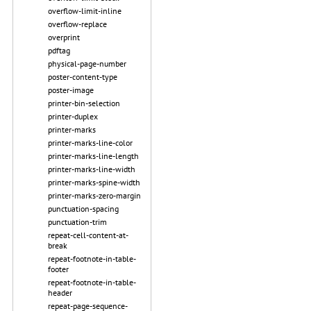
overflow-limit-inline
overflow-replace
overprint
pdftag
physical-page-number
poster-content-type
poster-image
printer-bin-selection
printer-duplex
printer-marks
printer-marks-line-color
printer-marks-line-length
printer-marks-line-width
printer-marks-spine-width
printer-marks-zero-margin
punctuation-spacing
punctuation-trim
repeat-cell-content-at-
break
repeat-footnote-in-table-
footer
repeat-footnote-in-table-
header
repeat-page-sequence-