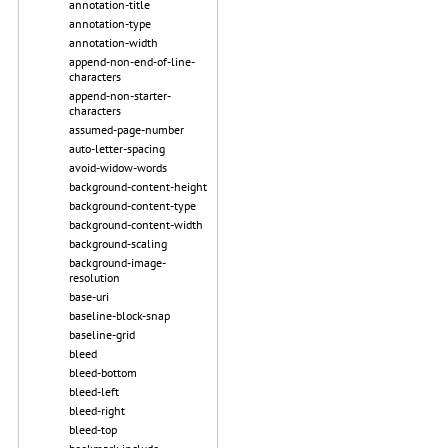
annotation-title
annotation-type
annotation-width
append-non-end-of-line-
characters
append-non-starter-
characters
assumed-page-number
auto-letter-spacing
avoid-widow-words
background-content-height
background-content-type
background-content-width
background-scaling
background-image-
resolution
base-uri
baseline-block-snap
baseline-grid
bleed
bleed-bottom
bleed-left
bleed-right
bleed-top