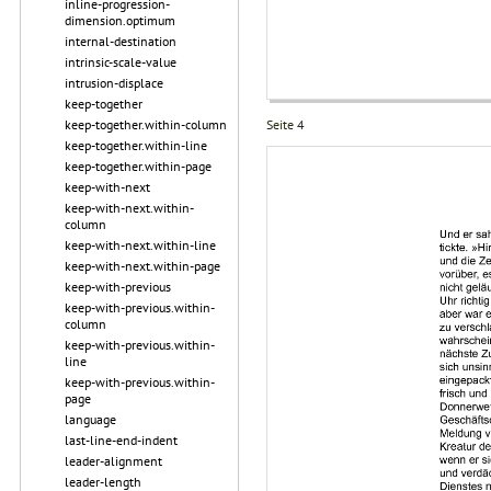
inline-progression-
dimension.optimum
internal-destination
intrinsic-scale-value
intrusion-displace
keep-together
keep-together.within-column
Seite 4
keep-together.within-line
keep-together.within-page
keep-with-next
keep-with-next.within-
column
keep-with-next.within-line
keep-with-next.within-page
keep-with-previous
keep-with-previous.within-
column
keep-with-previous.within-
line
keep-with-previous.within-
page
language
last-line-end-indent
leader-alignment
leader-length