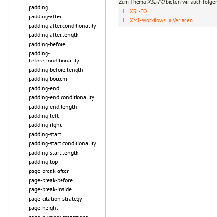
Zum Thema
XSL-FO
bieten wir auch folge
padding
XSL-FO
padding-after
XML-Workflows in Verlagen
padding-after.conditionality
padding-after.length
padding-before
padding-
before.conditionality
padding-before.length
padding-bottom
padding-end
padding-end.conditionality
padding-end.length
padding-left
padding-right
padding-start
padding-start.conditionality
padding-start.length
padding-top
page-break-after
page-break-before
page-break-inside
page-citation-strategy
page-height
page-number-treatment