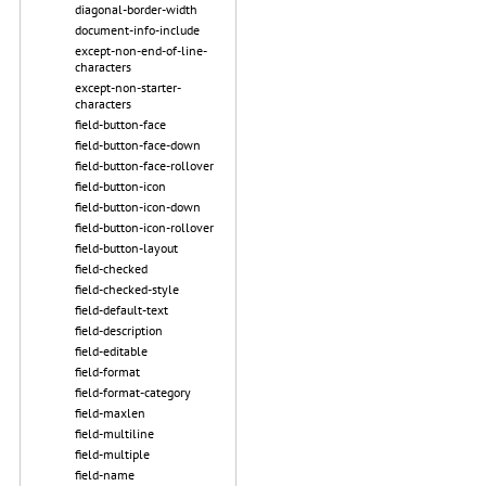
diagonal-border-width
document-info-include
except-non-end-of-line-
characters
except-non-starter-
characters
field-button-face
field-button-face-down
field-button-face-rollover
field-button-icon
field-button-icon-down
field-button-icon-rollover
field-button-layout
field-checked
field-checked-style
field-default-text
field-description
field-editable
field-format
field-format-category
field-maxlen
field-multiline
field-multiple
field-name