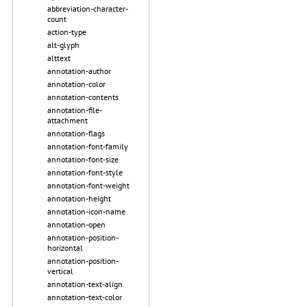
abbreviation-character-
count
action-type
alt-glyph
alttext
annotation-author
annotation-color
annotation-contents
annotation-file-
attachment
annotation-flags
annotation-font-family
annotation-font-size
annotation-font-style
annotation-font-weight
annotation-height
annotation-icon-name
annotation-open
annotation-position-
horizontal
annotation-position-
vertical
annotation-text-align
annotation-text-color