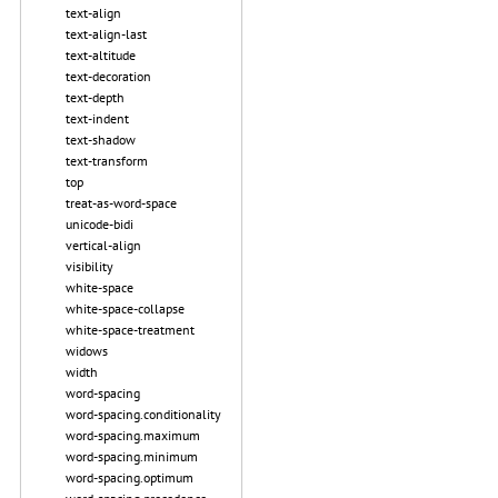
text-align
text-align-last
text-altitude
text-decoration
text-depth
text-indent
text-shadow
text-transform
top
treat-as-word-space
unicode-bidi
vertical-align
visibility
white-space
white-space-collapse
white-space-treatment
widows
width
word-spacing
word-spacing.conditionality
word-spacing.maximum
word-spacing.minimum
word-spacing.optimum