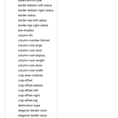
bookmark-include
border-bottom-left-radius
border-bottom-right-radius
border-radius
border-top-left-radius
border-top-right-radius
box-shadow
column-fill
column-number-format
column-rule-align
column-rule-color
column-rule-display
column-rule-length
column-rule-style
column-rule-width
crop-area-visibility
crop-offset
crop-offset-bottom
crop-offset-left
crop-offset-right
crop-offset-top
destination-type
diagonal-border-color
diagonal-border-style