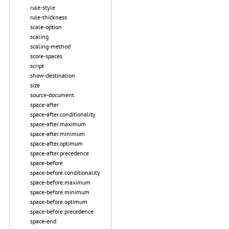
rule-style
rule-thickness
scale-option
scaling
scaling-method
score-spaces
script
show-destination
size
source-document
space-after
space-after.conditionality
space-after.maximum
space-after.minimum
space-after.optimum
space-after.precedence
space-before
space-before.conditionality
space-before.maximum
space-before.minimum
space-before.optimum
space-before.precedence
space-end