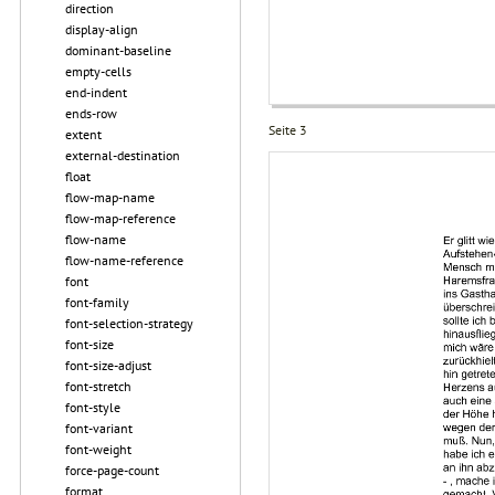
direction
display-align
dominant-baseline
empty-cells
end-indent
ends-row
Seite 3
extent
external-destination
float
flow-map-name
flow-map-reference
flow-name
flow-name-reference
font
font-family
font-selection-strategy
font-size
font-size-adjust
font-stretch
font-style
font-variant
font-weight
force-page-count
format