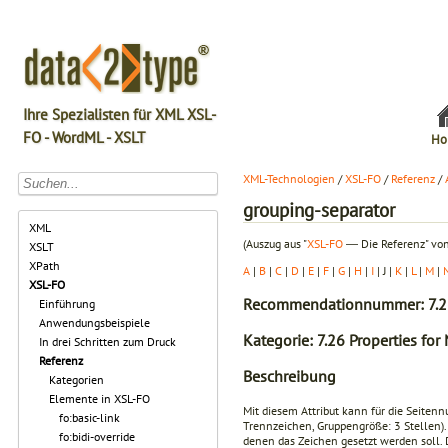
Ihre Spezialisten für XML XSL-
FO - WordML - XSLT
Ho
XML-Technologien
/
XSL-FO
/
Referenz
/
grouping-separator
XML
(Auszug aus "
XSL-FO
― Die Referenz" von
XSLT
XPath
A
|
B
|
C
|
D
|
E
|
F
|
G
|
H
|
I
| J |
K
|
L
|
M
|
XSL-FO
Recommendationnummer: 7.2
Einführung
Anwendungsbeispiele
Kategorie: 7.26 Properties fo
In drei Schritten zum Druck
Referenz
Beschreibung
Kategorien
Elemente in XSL-FO
Mit diesem Attribut kann für die Seite
fo:basic-link
Trennzeichen, Gruppengröße: 3 Stellen).
fo:bidi-override
denen das Zeichen gesetzt werden soll. D