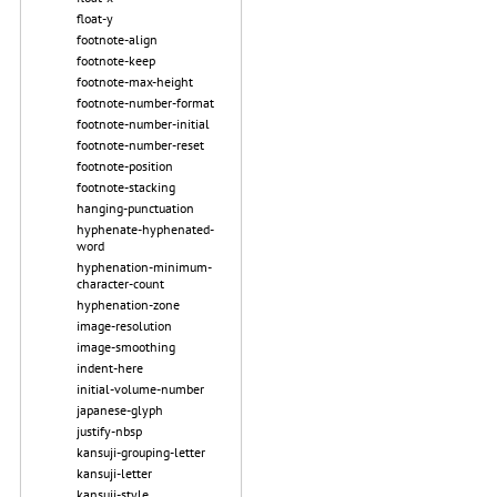
float-y
footnote-align
footnote-keep
footnote-max-height
footnote-number-format
footnote-number-initial
footnote-number-reset
footnote-position
footnote-stacking
hanging-punctuation
hyphenate-hyphenated-
word
hyphenation-minimum-
character-count
hyphenation-zone
image-resolution
image-smoothing
indent-here
initial-volume-number
japanese-glyph
justify-nbsp
kansuji-grouping-letter
kansuji-letter
kansuji-style