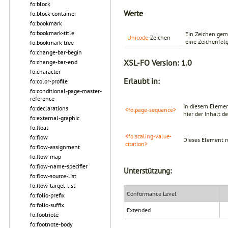
fo:block
Werte
fo:block-container
fo:bookmark
fo:bookmark-title
Ein Zeichen ge
Unicode
-Zeichen
eine Zeichenfol
fo:bookmark-tree
fo:change-bar-begin
XSL-FO Version:
1.0
fo:change-bar-end
fo:character
Erlaubt in:
fo:color-profile
fo:conditional-page-master-
reference
In diesem Elemen
fo:declarations
<fo:page-sequence>
hier der Inhalt d
fo:external-graphic
fo:float
<fo:scaling-value-
fo:flow
Dieses Element r
citation>
fo:flow-assignment
fo:flow-map
fo:flow-name-specifier
Unterstützung:
fo:flow-source-list
fo:flow-target-list
Conformance Level
fo:folio-prefix
fo:folio-suffix
Extended
fo:footnote
fo:footnote-body