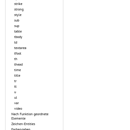
strike
strong
style
sub
sup
table
tbody
td
textarea
tfoot
th
thead
time
title
tr
tt
u
ul
var
video
Nach Funktion geordnete
Elemente
Zeichen-Entities
Farbangaben