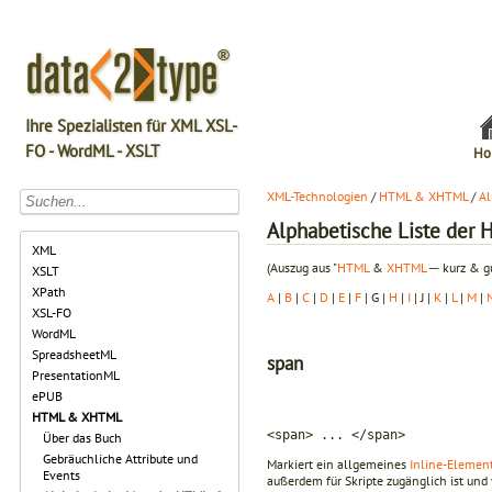
Ihre Spezialisten für XML XSL-
FO - WordML - XSLT
Ho
XML-Technologien
/
HTML & XHTML
/
Al
Alphabetische Liste de
XML
(Auszug aus "
HTML
&
XHTML
─ kurz & gu
XSLT
XPath
A
|
B
|
C
|
D
|
E
|
F
| G |
H
|
I
| J |
K
|
L
|
M
|
XSL-FO
WordML
SpreadsheetML
span
PresentationML
ePUB
HTML & XHTML
<span> ... </span>
Über das Buch
Gebräuchliche Attribute und
Markiert ein allgemeines
Inline-Elemen
Events
außerdem für Skripte zugänglich ist un