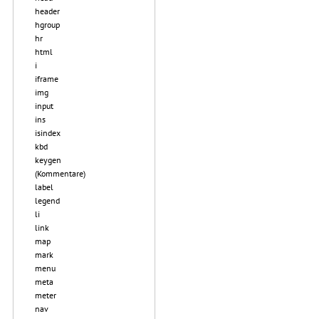
header
hgroup
hr
html
i
iframe
img
input
ins
isindex
kbd
keygen
(Kommentare)
label
legend
li
link
map
mark
menu
meta
meter
nav