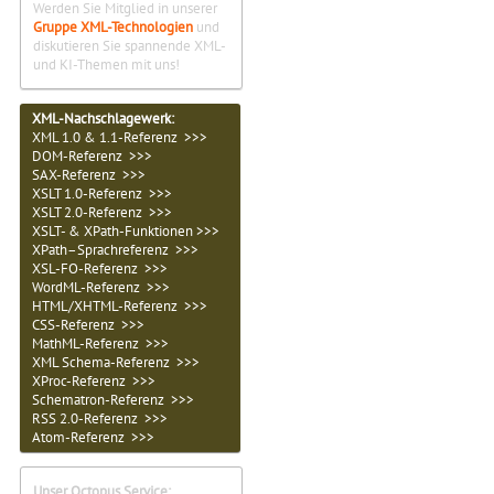
Werden Sie Mitglied in unserer
Gruppe XML-Technologien
und
diskutieren Sie spannende XML-
und KI-Themen mit uns!
XML-Nachschlagewerk:
XML 1.0 & 1.1-Referenz >>>
DOM-Referenz >>>
SAX-Referenz >>>
XSLT 1.0-Referenz >>>
XSLT 2.0-Referenz >>>
XSLT- & XPath-Funktionen >>>
XPath–Sprachreferenz >>>
XSL-FO-Referenz >>>
WordML-Referenz >>>
HTML/XHTML-Referenz >>>
CSS-Referenz >>>
MathML-Referenz >>>
XML Schema-Referenz >>>
XProc-Referenz >>>
Schematron-Referenz >>>
RSS 2.0-Referenz >>>
Atom-Referenz >>>
Unser Octopus Service: