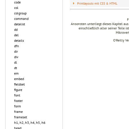
code
Printlayouts mit CSS & HTML
col
colgroup
command
F
Ansonsten unterliegt dieses Kapitel 
datalist
einschließlich aller seiner Teile i
dd
Mikrover
del
O’Reilly V
details
dfn
dir
div
dl
dt
em
embed
fieldset
figure
font
footer
form
frame
frameset
h1, h2, h3, h4, h5, h6
head