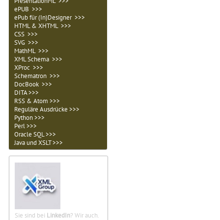
PresentationML >>>
ePUB >>>
ePub für (In)Designer >>>
HTML & XHTML >>>
CSS >>>
SVG >>>
MathML >>>
XML Schema >>>
XProc >>>
Schematron >>>
DocBook >>>
DITA >>>
RSS & Atom >>>
Reguläre Ausdrücke >>>
Python >>>
Perl >>>
Oracle SQL >>>
Java und XSLT >>>
Sie sind bei
LinkedIn
? Wir auch.