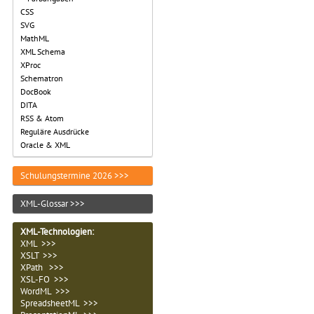
CSS
SVG
MathML
XML Schema
XProc
Schematron
DocBook
DITA
RSS & Atom
Reguläre Ausdrücke
Oracle & XML
Schulungstermine 2026 >>>
XML-Glossar >>>
XML-Technologien
:
XML >>>
XSLT >>>
XPath >>>
XSL-FO >>>
WordML >>>
SpreadsheetML >>>