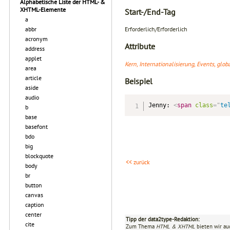
Alphabetische Liste der HTML- &
XHTML-Elemente
Start-/End-Tag
a
abbr
Erforderlich/Erforderlich
acronym
Attribute
address
applet
Kern, Internationalisierung, Events, glo
area
article
Beispiel
aside
audio
Jenny: 
<
span
class
=
"
te
b
base
basefont
bdo
big
blockquote
<< zurück
body
br
button
canvas
caption
center
Tipp der data2type-Redaktion:
cite
Zum Thema
HTML & XHTML
bieten wir au