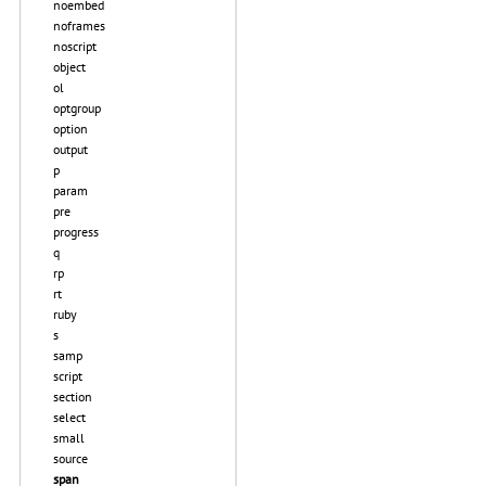
noembed
noframes
noscript
object
ol
optgroup
option
output
p
param
pre
progress
q
rp
rt
ruby
s
samp
script
section
select
small
source
span