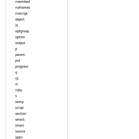
noembed
noframes
noscript
object
ol
optgroup
option
output
p
param
pre
progress
q
rp
rt
ruby
s
samp
script
section
select
small
source
span