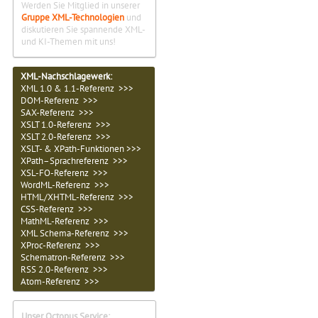
Werden Sie Mitglied in unserer
Gruppe XML-Technologien
und
diskutieren Sie spannende XML-
und KI-Themen mit uns!
XML-Nachschlagewerk:
XML 1.0 & 1.1-Referenz >>>
DOM-Referenz >>>
SAX-Referenz >>>
XSLT 1.0-Referenz >>>
XSLT 2.0-Referenz >>>
XSLT- & XPath-Funktionen >>>
XPath–Sprachreferenz >>>
XSL-FO-Referenz >>>
WordML-Referenz >>>
HTML/XHTML-Referenz >>>
CSS-Referenz >>>
MathML-Referenz >>>
XML Schema-Referenz >>>
XProc-Referenz >>>
Schematron-Referenz >>>
RSS 2.0-Referenz >>>
Atom-Referenz >>>
Unser Octopus Service: