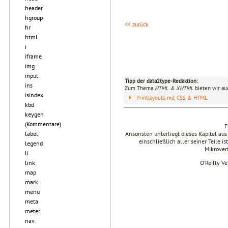
header
hgroup
<< zurück
hr
html
i
iframe
img
input
Tipp der data2type-Redaktion:
ins
Zum Thema
HTML & XHTML
bieten wir au
isindex
Printlayouts mit CSS & HTML
kbd
keygen
(Kommentare)
F
label
Ansonsten unterliegt dieses Kapitel 
einschließlich aller seiner Teile i
legend
Mikrover
li
link
O’Reilly V
map
mark
menu
meta
meter
nav