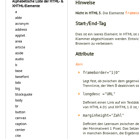
Alphabetische Liste der HTML- &
Hinweise
XHTML-Elemente
a
Nicht in HTML 5.
Die Elemente
frames
abbr
Start-/End-Tag
acronym
address
Dies ist ein leeres Element. In HTML is
applet
Klammer abgeschlossen werden. Entwickl
area
Browsern zu verbessern.
article
Attribute
aside
audio
Kern
b
base
frameborder="1|0"
basefont
Legt fest, ob zwischen dem gegenw
bdo
Trennlinie, der Wert
deaktiviert si
0
big
longdesc ="URL"
blockquote
body
Definiert einen Link auf ein Textd
br
von HTML 4.01 und XHTML 1.0 ist, w
button
marginheight="Zahl"
canvas
Definiert den Leerraum zwischen de
caption
der Minimalwert 1 Pixel. Das Setzen
center
in manchen Browsern, die Ergebniss
cite