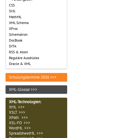
CSS
SVG
MathML
XML Schema
XProc
Schematron
DocBook
DITA
RSS & Atom
Reguläre Ausdrücke
Oracle & XML
Schulungstermine 2026 >>>
XML-Glossar >>>
XML-Technologien
:
XML >>>
XSLT >>>
XPath >>>
XSL-FO >>>
WordML >>>
SpreadsheetML >>>