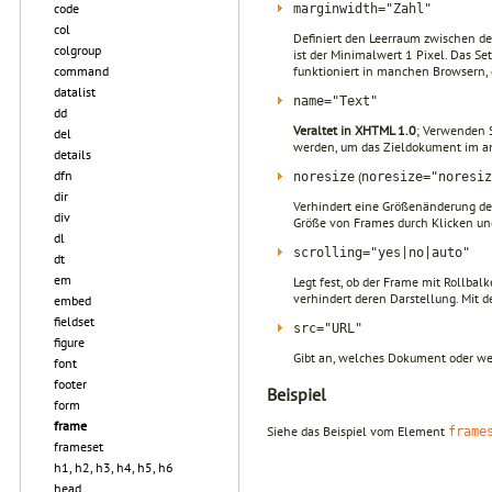
code
marginwidth="Zahl"
col
Definiert den Leerraum zwischen de
colgroup
ist der Minimalwert 1 Pixel. Das Se
funktioniert in manchen Browsern, 
command
datalist
name="Text"
dd
Veraltet in XHTML 1.0
; Verwenden 
del
werden, um das Zieldokument im a
details
dfn
(
noresize
noresize="noresiz
dir
Verhindert eine Größenänderung de
div
Größe von Frames durch Klicken un
dl
scrolling="yes|no|auto"
dt
em
Legt fest, ob der Frame mit Rollba
verhindert deren Darstellung. Mit 
embed
fieldset
src="URL"
figure
Gibt an, welches Dokument oder we
font
footer
Beispiel
form
frame
Siehe das Beispiel vom Element
frame
frameset
h1, h2, h3, h4, h5, h6
head