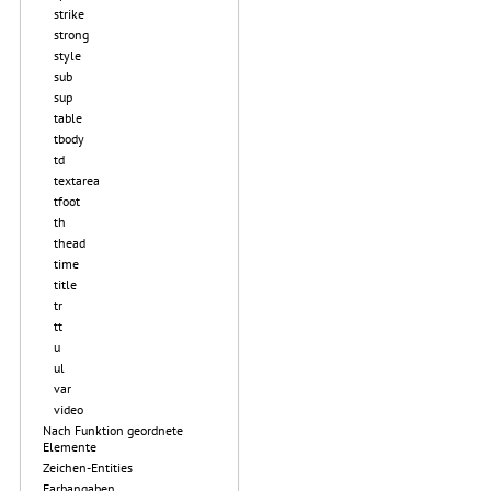
strike
strong
style
sub
sup
table
tbody
td
textarea
tfoot
th
thead
time
title
tr
tt
u
ul
var
video
Nach Funktion geordnete
Elemente
Zeichen-Entities
Farbangaben