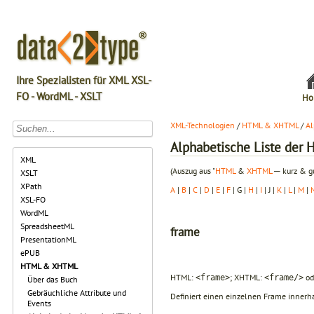
Ihre Spezialisten für XML XSL-
FO - WordML - XSLT
Ho
XML-Technologien
/
HTML & XHTML
/
Al
Alphabetische Liste de
XML
(Auszug aus "
HTML
&
XHTML
─ kurz & gu
XSLT
XPath
A
|
B
|
C
|
D
|
E
|
F
| G |
H
|
I
| J |
K
|
L
|
M
|
XSL-FO
WordML
SpreadsheetML
frame
PresentationML
ePUB
HTML & XHTML
HTML:
; XHTML:
od
<frame>
<frame/>
Über das Buch
Gebräuchliche Attribute und
Definiert einen einzelnen Frame innerh
Events