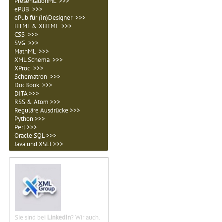
PresentationML >>>
ePUB >>>
ePub für (In)Designer >>>
HTML & XHTML >>>
CSS >>>
SVG >>>
MathML >>>
XML Schema >>>
XProc >>>
Schematron >>>
DocBook >>>
DITA >>>
RSS & Atom >>>
Reguläre Ausdrücke >>>
Python >>>
Perl >>>
Oracle SQL >>>
Java und XSLT >>>
Sie sind bei
LinkedIn
? Wir auch.