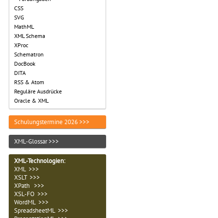
CSS
SVG
MathML
XML Schema
XProc
Schematron
DocBook
DITA
RSS & Atom
Reguläre Ausdrücke
Oracle & XML
Schulungstermine 2026 >>>
XML-Glossar >>>
XML-Technologien
:
XML >>>
XSLT >>>
XPath >>>
XSL-FO >>>
WordML >>>
SpreadsheetML >>>