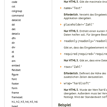
Nur HTML 5.
Gibt die maximale Anza
code
col
name="Text"
colgroup
Erforderlich.
Versieht das Eingabee
command
Applikation übergeben.
datalist
dd
placeholder="Zahl"
del
Nur HTML 5.
Enthält einen kurzen Hi
details
Daten helfen soll. Für längere Besc
dfn
(
readonly
readonly="readonl
dir
div
Gibt an, dass das Eingabeelement n
dl
(
required
required="require
dt
Nur HTML 5.
Gibt an, dass eine Date
em
embed
rows="Zahl"
fieldset
Erforderlich.
Definiert die Höhe des E
figure
zusätzlichen Zeilen darzustellen.
font
wrap="hard|soft"
footer
form
Nur HTML 5.
Wurde der Wert
a
hard
frame
übergeben. Außerdem muss bei Ve
festlegt. Wird der Standardwert
sof
frameset
h1, h2, h3, h4, h5, h6
Beispiel
head