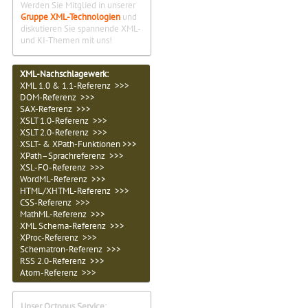
Werden Sie Mitglied in unserer
Gruppe XML-Technologien
und
diskutieren Sie spannende XML-
und KI-Themen mit uns!
XML-Nachschlagewerk:
XML 1.0 & 1.1-Referenz >>>
DOM-Referenz >>>
SAX-Referenz >>>
XSLT 1.0-Referenz >>>
XSLT 2.0-Referenz >>>
XSLT- & XPath-Funktionen >>>
XPath–Sprachreferenz >>>
XSL-FO-Referenz >>>
WordML-Referenz >>>
HTML/XHTML-Referenz >>>
CSS-Referenz >>>
MathML-Referenz >>>
XML Schema-Referenz >>>
XProc-Referenz >>>
Schematron-Referenz >>>
RSS 2.0-Referenz >>>
Atom-Referenz >>>
Unser Octopus Service: