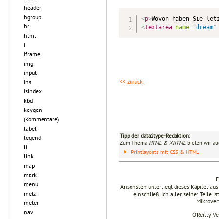
header
hgroup
<
p
>
Wovon haben Sie let
hr
<
textarea
name
=
"
dream
"
html
i
iframe
img
input
<< zurück
ins
isindex
kbd
keygen
(Kommentare)
label
Tipp der data2type-Redaktion:
legend
Zum Thema
HTML & XHTML
bieten wir au
li
Printlayouts mit CSS & HTML
link
map
mark
F
menu
Ansonsten unterliegt dieses Kapitel 
meta
einschließlich aller seiner Teile i
Mikrover
meter
nav
O’Reilly V