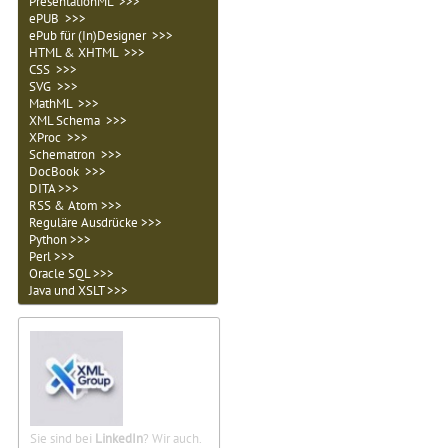
PresentationML >>>
ePUB >>>
ePub für (In)Designer >>>
HTML & XHTML >>>
CSS >>>
SVG >>>
MathML >>>
XML Schema >>>
XProc >>>
Schematron >>>
DocBook >>>
DITA >>>
RSS & Atom >>>
Reguläre Ausdrücke >>>
Python >>>
Perl >>>
Oracle SQL >>>
Java und XSLT >>>
Sie sind bei
LinkedIn
? Wir auch.