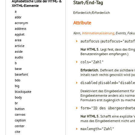
Alphabetische Liste der HTML- &
Start-/End-Tag
XHTML-Elemente
a
Erforderlich/Erforderlich
abbr
Attribute
acronym
address
Kern,
Internationalisierung
, Events, Foku
applet
area
(
autofocus
autofocus="autof
article
Nur HTML 5.
Legt fest, dass das Ei
aside
Benutzereingaben empfangen.)
audio
cols="Zahl"
b
base
Erforderlich.
Definiert die sichtbare
basefont
Inhalt nach rechts gescrollt wird (o
bdo
(
disabled
disabled="disable
big
Deaktiviert das Eingabeelement für
blockquote
Eingabeelemente anders als normale
body
Formulars erst zugänglich zu mac
br
form="ID des übergeordnet
button
canvas
Nur HTML 5.
Schafft eine explizit
caption
muss das Eingabeelement nicht un
center
maxlength="Zahl"
cite