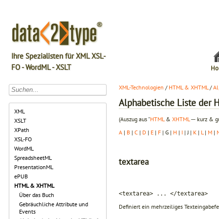
Ihre Spezialisten für XML XSL-
FO - WordML - XSLT
Ho
XML-Technologien
/
HTML & XHTML
/
Al
Alphabetische Liste de
XML
(Auszug aus "
HTML
&
XHTML
─ kurz & gu
XSLT
XPath
A
|
B
|
C
|
D
|
E
|
F
| G |
H
|
I
| J |
K
|
L
|
M
|
XSL-FO
WordML
SpreadsheetML
textarea
PresentationML
ePUB
HTML & XHTML
<textarea> ... </textarea>
Über das Buch
Gebräuchliche Attribute und
Definiert ein mehrzeiliges Texteingabefe
Events