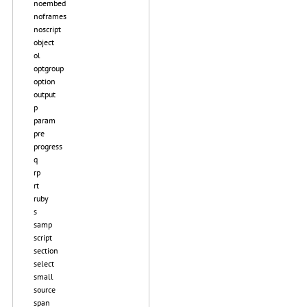
noembed
noframes
noscript
object
ol
optgroup
option
output
p
param
pre
progress
q
rp
rt
ruby
s
samp
script
section
select
small
source
span