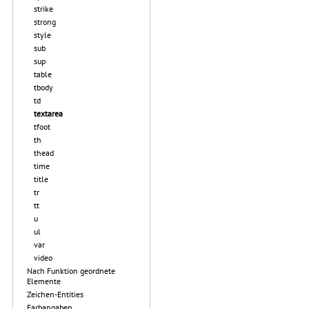
strike
strong
style
sub
sup
table
tbody
td
textarea
tfoot
th
thead
time
title
tr
tt
u
ul
var
video
Nach Funktion geordnete
Elemente
Zeichen-Entities
Farbangaben