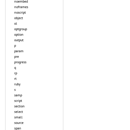
noembed
noframes
noscript
object
ol
optgroup
option
output
p
param
pre
progress
q
rp
rt
ruby
s
samp
script
section
select
small
source
span