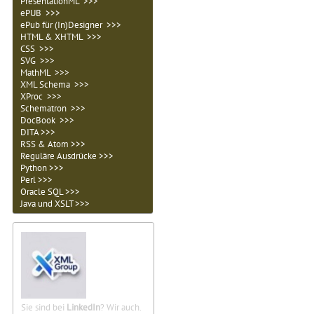
PresentationML >>>
ePUB >>>
ePub für (In)Designer >>>
HTML & XHTML >>>
CSS >>>
SVG >>>
MathML >>>
XML Schema >>>
XProc >>>
Schematron >>>
DocBook >>>
DITA >>>
RSS & Atom >>>
Reguläre Ausdrücke >>>
Python >>>
Perl >>>
Oracle SQL >>>
Java und XSLT >>>
Sie sind bei
LinkedIn
? Wir auch.