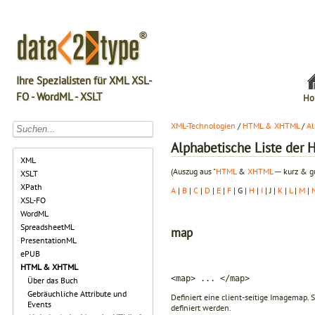
Ihre Spezialisten für XML XSL-
FO - WordML - XSLT
Ho
XML-Technologien
/
HTML & XHTML
/
Al
Alphabetische Liste de
XML
(Auszug aus "
HTML
&
XHTML
─ kurz & gu
XSLT
XPath
A
|
B
|
C
|
D
|
E
|
F
| G |
H
|
I
| J |
K
|
L
|
M
|
XSL-FO
WordML
SpreadsheetML
map
PresentationML
ePUB
HTML & XHTML
<map> ... </map>
Über das Buch
Gebräuchliche Attribute und
Definiert eine client-seitige Imagemap. 
Events
definiert werden.