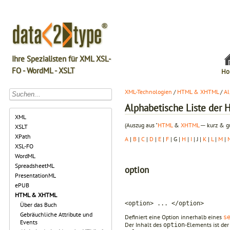
Ihre Spezialisten für XML XSL-
FO - WordML - XSLT
Ho
XML-Technologien
/
HTML & XHTML
/
Al
Alphabetische Liste de
XML
(Auszug aus "
HTML
&
XHTML
─ kurz & gu
XSLT
XPath
A
|
B
|
C
|
D
|
E
|
F
| G |
H
|
I
| J |
K
|
L
|
M
|
XSL-FO
WordML
SpreadsheetML
option
PresentationML
ePUB
HTML & XHTML
<option> ... </option>
Über das Buch
Gebräuchliche Attribute und
Definiert eine Option innerhalb eines
s
Events
Der Inhalt des
-Elements ist de
option