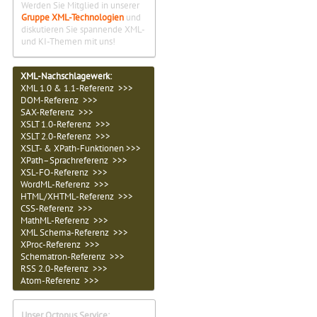
Werden Sie Mitglied in unserer
Gruppe XML-Technologien
und
diskutieren Sie spannende XML-
und KI-Themen mit uns!
XML-Nachschlagewerk:
XML 1.0 & 1.1-Referenz >>>
DOM-Referenz >>>
SAX-Referenz >>>
XSLT 1.0-Referenz >>>
XSLT 2.0-Referenz >>>
XSLT- & XPath-Funktionen >>>
XPath–Sprachreferenz >>>
XSL-FO-Referenz >>>
WordML-Referenz >>>
HTML/XHTML-Referenz >>>
CSS-Referenz >>>
MathML-Referenz >>>
XML Schema-Referenz >>>
XProc-Referenz >>>
Schematron-Referenz >>>
RSS 2.0-Referenz >>>
Atom-Referenz >>>
Unser Octopus Service: