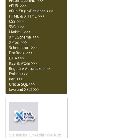
PresentationML >>>
ePUB >>>
ePub für (In)Designer >>>
HTML & XHTML >>>
CSS >>>
SVG >>>
MathML >>>
XML Schema >>>
XProc >>>
Schematron >>>
DocBook >>>
DITA >>>
RSS & Atom >>>
Reguläre Ausdrücke >>>
Python >>>
Perl >>>
Oracle SQL >>>
Java und XSLT >>>
Sie sind bei
LinkedIn
? Wir auch.