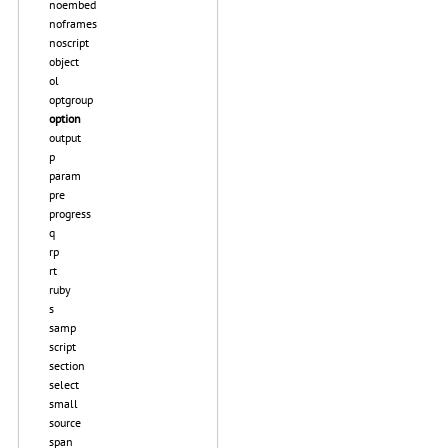
noembed
noframes
noscript
object
ol
optgroup
option
output
p
param
pre
progress
q
rp
rt
ruby
s
samp
script
section
select
small
source
span