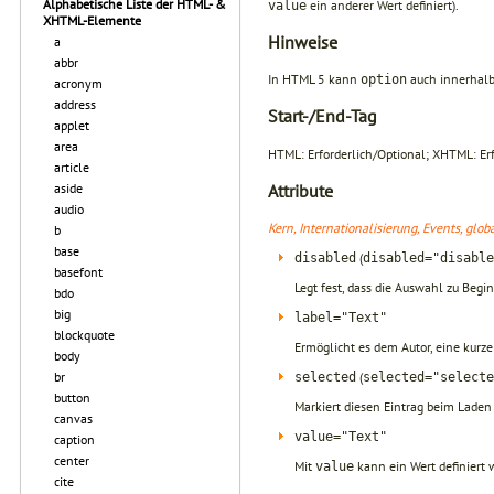
Alphabetische Liste der HTML- &
ein anderer Wert definiert).
value
XHTML-Elemente
Hinweise
a
abbr
In HTML 5 kann
auch innerhal
option
acronym
address
Start-/End-Tag
applet
area
HTML: Erforderlich/Optional; XHTML: Erf
article
Attribute
aside
audio
Kern, Internationalisierung, Events, glo
b
base
(
disabled
disabled="disable
basefont
Legt fest, dass die Auswahl zu Begin
bdo
big
label="Text"
blockquote
Ermöglicht es dem Autor, eine kurze 
body
(
br
selected
selected="selecte
button
Markiert diesen Eintrag beim Laden
canvas
value="Text"
caption
center
Mit
kann ein Wert definiert 
value
cite