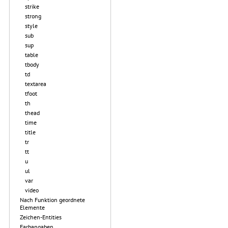
strike
strong
style
sub
sup
table
tbody
td
textarea
tfoot
th
thead
time
title
tr
tt
u
ul
var
video
Nach Funktion geordnete
Elemente
Zeichen-Entities
Farbangaben