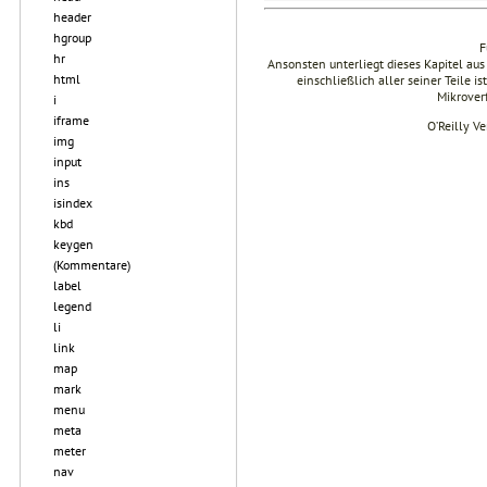
header
hgroup
F
hr
Ansonsten unterliegt dieses Kapitel 
html
einschließlich aller seiner Teile i
Mikrover
i
iframe
O’Reilly V
img
input
ins
isindex
kbd
keygen
(Kommentare)
label
legend
li
link
map
mark
menu
meta
meter
nav