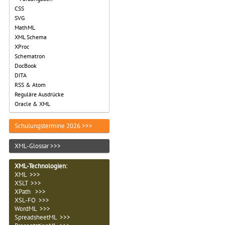
CSS
SVG
MathML
XML Schema
XProc
Schematron
DocBook
DITA
RSS & Atom
Reguläre Ausdrücke
Oracle & XML
Schulungstermine 2026 >>>
XML-Glossar >>>
XML-Technologien
:
XML >>>
XSLT >>>
XPath >>>
XSL-FO >>>
WordML >>>
SpreadsheetML >>>