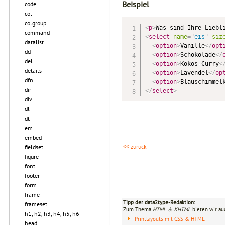
Beispiel
code
col
colgroup
<
p
>
Was sind Ihre Liebl
command
<
select
name
=
"
eis
"
siz
datalist
<
option
>
Vanille
</
opt
dd
<
option
>
Schokolade
</
del
<
option
>
Kokos-Curry
<
details
<
option
>
Lavendel
</
op
dfn
<
option
>
Blauschimmel
dir
</
select
>
div
dl
dt
em
embed
<< zurück
fieldset
figure
font
footer
form
frame
Tipp der data2type-Redaktion:
frameset
Zum Thema
HTML & XHTML
bieten wir au
h1, h2, h3, h4, h5, h6
Printlayouts mit CSS & HTML
head