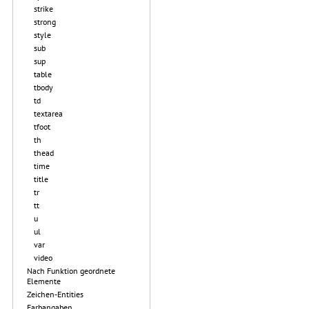
strike
strong
style
sub
sup
table
tbody
td
textarea
tfoot
th
thead
time
title
tr
tt
u
ul
var
video
Nach Funktion geordnete
Elemente
Zeichen-Entities
Farbangaben