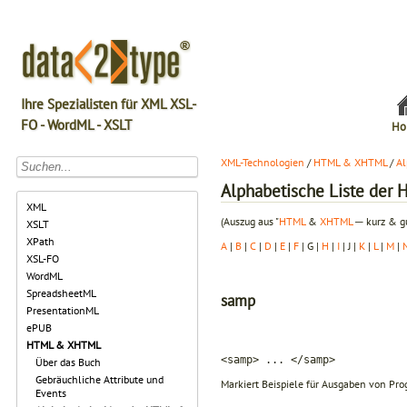
Ihre Spezialisten für XML XSL-
FO - WordML - XSLT
Ho
XML-Technologien
/
HTML & XHTML
/
Al
Alphabetische Liste de
XML
(Auszug aus "
HTML
&
XHTML
─ kurz & gu
XSLT
XPath
A
|
B
|
C
|
D
|
E
|
F
| G |
H
|
I
| J |
K
|
L
|
M
|
XSL-FO
WordML
SpreadsheetML
samp
PresentationML
ePUB
HTML & XHTML
<samp> ... </samp>
Über das Buch
Gebräuchliche Attribute und
Markiert Beispiele für Ausgaben von Pro
Events