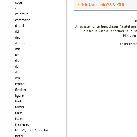
code
Printlayouts mit CSS & HTML
col
colgroup
command
F
datalist
Ansonsten unterliegt dieses Kapitel 
einschließlich aller seiner Teile i
dd
Mikrover
del
details
O’Reilly V
dfn
dir
div
dl
dt
em
embed
fieldset
figure
font
footer
form
frame
frameset
h1, h2, h3, h4, h5, h6
head