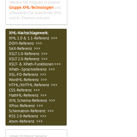
Werden Sie Mitglied in unserer
Gruppe XML-Technologien
und
diskutieren Sie spannende XML-
und KI-Themen mit uns!
XML-Nachschlagewerk:
XML 1.0 & 1.1-Referenz >>>
DOM-Referenz >>>
SAX-Referenz >>>
XSLT 1.0-Referenz >>>
XSLT 2.0-Referenz >>>
XSLT- & XPath-Funktionen >>>
XPath–Sprachreferenz >>>
XSL-FO-Referenz >>>
WordML-Referenz >>>
HTML/XHTML-Referenz >>>
CSS-Referenz >>>
MathML-Referenz >>>
XML Schema-Referenz >>>
XProc-Referenz >>>
Schematron-Referenz >>>
RSS 2.0-Referenz >>>
Atom-Referenz >>>
Unser Octopus Service: