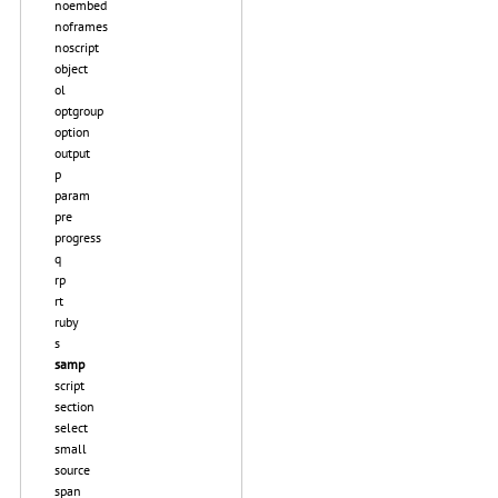
noembed
noframes
noscript
object
ol
optgroup
option
output
p
param
pre
progress
q
rp
rt
ruby
s
samp
script
section
select
small
source
span