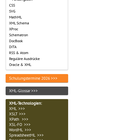
CSS
SVG
MathML
XML Schema
XProc
Schematron
DocBook
DITA
RSS & Atom
Reguläre Ausdrücke
Oracle & XML
Schulungstermine 2026 >>>
XML-Glossar >>>
XML-Technologien
:
XML >>>
XSLT >>>
XPath >>>
XSL-FO >>>
WordML >>>
SpreadsheetML >>>