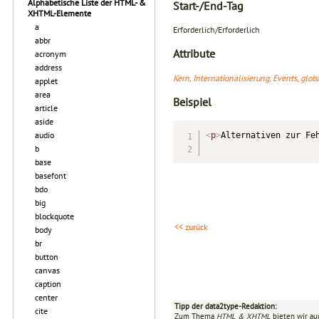
Alphabetische Liste der HTML- &
Start-/End-Tag
XHTML-Elemente
a
Erforderlich/Erforderlich
abbr
Attribute
acronym
address
Kern, Internationalisierung, Events, glo
applet
area
Beispiel
article
aside
audio
<
p
>
Alternativen zur Fe
b
base
basefont
bdo
big
blockquote
<< zurück
body
br
button
canvas
caption
center
Tipp der data2type-Redaktion:
cite
Zum Thema
HTML & XHTML
bieten wir au