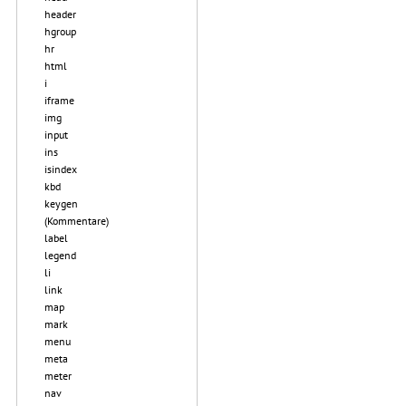
header
hgroup
hr
html
i
iframe
img
input
ins
isindex
kbd
keygen
(Kommentare)
label
legend
li
link
map
mark
menu
meta
meter
nav