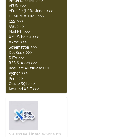
PresentationML >>>
ePUB >>>
ePub für (In)Designer >>>
HTML & XHTML >>>
CSS >>>
SVG >>>
MathML >>>
XML Schema >>>
XProc >>>
Schematron >>>
DocBook >>>
DITA >>>
RSS & Atom >>>
Reguläre Ausdrücke >>>
Python >>>
Perl >>>
Oracle SQL >>>
Java und XSLT >>>
Sie sind bei
LinkedIn
? Wir auch.