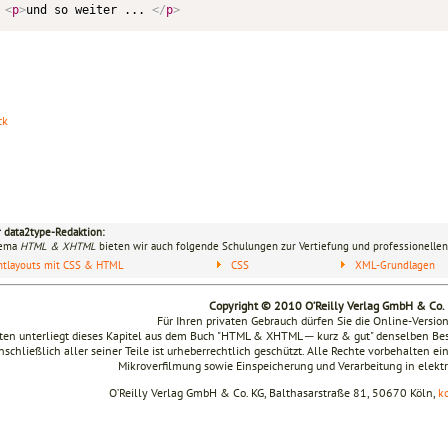
<
p
>
und so weiter ... 
</
p
>
ck
r data2type-Redaktion:
hema
HTML & XHTML
bieten wir auch folgende Schulungen zur Vertiefung und professionellen
ntlayouts mit CSS & HTML
CSS
XML-Grundlagen
Copyright © 2010 O’Reilly Verlag GmbH & Co.
Für Ihren privaten Gebrauch dürfen Sie die Online-Versio
en unterliegt dieses Kapitel aus dem Buch "HTML & XHTML ─ kurz & gut" denselben B
nschließlich aller seiner Teile ist urheberrechtlich geschützt. Alle Rechte vorbehalten ei
Mikroverfilmung sowie Einspeicherung und Verarbeitung in elek
O’Reilly Verlag GmbH & Co. KG, Balthasarstraße 81, 50670 Köln,
k