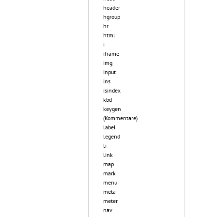
header
hgroup
hr
html
i
iframe
img
input
ins
isindex
kbd
keygen
(Kommentare)
label
legend
li
link
map
mark
menu
meta
meter
nav