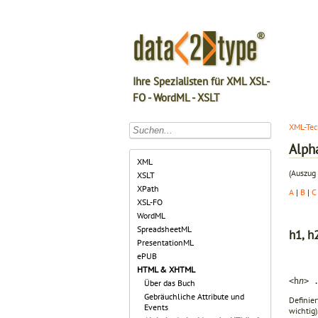
Ihre Spezialisten für XML XSL-
FO - WordML - XSLT
XML-Tec
Alph
XML
(Auszug 
XSLT
XPath
A
|
B
|
C
XSL-FO
WordML
SpreadsheetML
h1, h2
PresentationML
ePUB
HTML & XHTML
<h
n
> 
Über das Buch
Gebräuchliche Attribute und
Definier
Events
wichtig