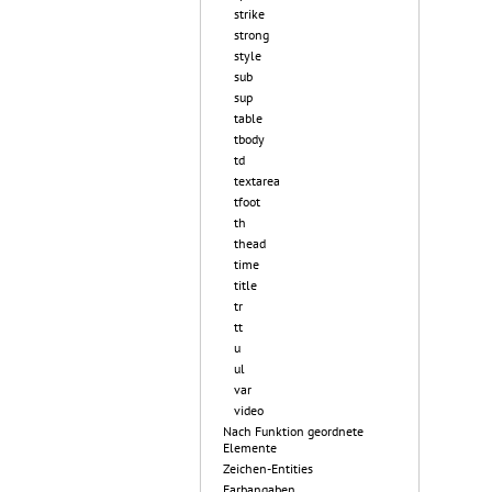
strike
strong
style
sub
sup
table
tbody
td
textarea
tfoot
th
thead
time
title
tr
tt
u
ul
var
video
Nach Funktion geordnete
Elemente
Zeichen-Entities
Farbangaben