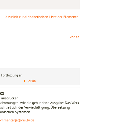
> zurück zur alphabetischen Liste der Elemente
vor >>
 Fortbildung an:
ePub
 KG
n ausdrucken.
estimmungen, wie die gebundene Ausgabe: Das Werk
nschließlich der Vervielfältigung, Übersetzung,
tronischen Systemen.
ommentar(at)oreilly.de