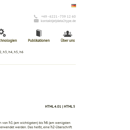
+49 - 6221 - 739 12 60
kontakt(at)data2type.de
chnologien
Publikationen
Über uns
2, h3, h4, h5, h6
HTML 4.01 | HTML 5
fen von
(am wichtigsten) bis
(am wenigsten
h1
h6
 verwendet werden. Das heißt, eine
-Überschrift
h2