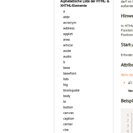
Alphabetische Liste der HTML- &
darf im
XHTML-Elemente
außerde
a
Hinwe
abbr
acronym
In HTML
address
Flexibi
applet
Positio
area
Start
article
aside
Erforder
audio
b
Attrib
base
basefont
Kern, In
bdo
al
big
blockquote
Ver
body
Beispi
br
button
canvas
caption
center
cite