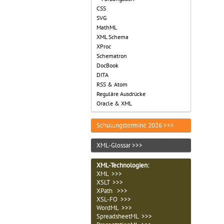
CSS
SVG
MathML
XML Schema
XProc
Schematron
DocBook
DITA
RSS & Atom
Reguläre Ausdrücke
Oracle & XML
Schulungstermine 2026 >>>
XML-Glossar >>>
XML-Technologien
:
XML >>>
XSLT >>>
XPath >>>
XSL-FO >>>
WordML >>>
SpreadsheetML >>>