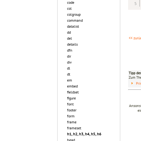
code
col
colgroup
command
datalist
dd
<< zurü
del
details
dfn
dir
div
dl
Tipp de
dt
Zum T
em
Pri
embed
fieldset
figure
font
Ansonst
footer
ei
form
frame
frameset
h1, h2, h3, h4, h5, h6
head