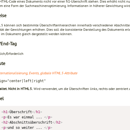
 HTML-Code eines Dokuments nicht vor einer
-Überschrift stehen. Dies erhöht nicht nu
h1
m eine Form der Suchmaschinenoptimierung. Informationen in höherer Gewichtung wir
ise
 5 können sich bestimmte Überschriftenhierarchien innerhalb verschiedener Abschnitt
lität der Gewichtungen erhöhen. Dies soll die konsistente Darstellung des Dokuments erl
n im Dokument gleich dargestellt werden können.
-/End-Tag
lich/Erforderlich
ute
ternationalisierung, Events, globale HTML 5-Attribute
ign="center|left|right"
altet. Nicht in HTML 5.
Wird verwendet, um die Überschriften links, rechts oder zentriert 
el
<
h1
>
Überschrift
</
h1
>
<
p
>
Es war einmal ... 
</
p
>
<
h2
>
Abschnittsüberschrift
</
h2
>
<
p
>
und so weiter ... 
</
p
>