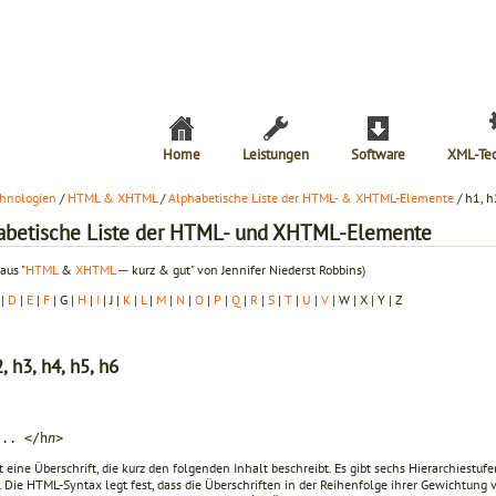
Home
Leistungen
Software
XML-Te
hnologien
/
HTML & XHTML
/
Alphabetische Liste der HTML- & XHTML-Elemente
/ h1, h
abetische Liste der HTML- und XHTML-Elemente
aus "
HTML
&
XHTML
─ kurz & gut" von Jennifer Niederst Robbins)
|
D
|
E
|
F
| G |
H
|
I
| J |
K
|
L
|
M
|
N
|
O
|
P
|
Q
|
R
|
S
|
T
|
U
|
V
| W | X | Y | Z
, h3, h4, h5, h6
... </h
n
>
t eine Überschrift, die kurz den folgenden Inhalt beschreibt. Es gibt sechs Hierarchiestu
). Die HTML-Syntax legt fest, dass die Überschriften in der Reihenfolge ihrer Gewichtung