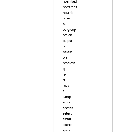
noembed
noframes
noscript
object
ol
optgroup
option
output
p
param
pre
progress
q
rp
rt
ruby
s
samp
script
section
select
small
source
span