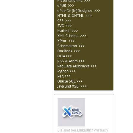
PresentationML >>>
ePUB >>>
ePub für (In)Designer >>>
HTML & XHTML >>>
CSS >>>
SVG >>>
MathML >>>
XML Schema >>>
XProc >>>
Schematron >>>
DocBook >>>
DITA >>>
RSS & Atom >>>
Reguläre Ausdrücke >>>
Python >>>
Perl >>>
Oracle SQL >>>
Java und XSLT >>>
Sie sind bei
LinkedIn
? Wir auch.