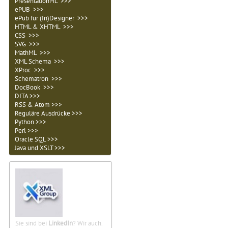
PresentationML >>>
ePUB >>>
ePub für (In)Designer >>>
HTML & XHTML >>>
CSS >>>
SVG >>>
MathML >>>
XML Schema >>>
XProc >>>
Schematron >>>
DocBook >>>
DITA >>>
RSS & Atom >>>
Reguläre Ausdrücke >>>
Python >>>
Perl >>>
Oracle SQL >>>
Java und XSLT >>>
Sie sind bei
LinkedIn
? Wir auch.