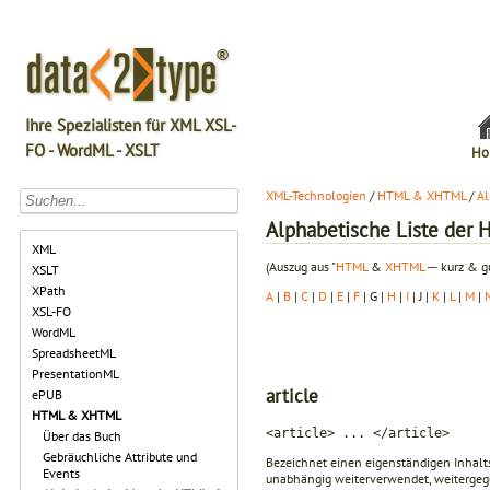
Ihre Spezialisten für XML XSL-
FO - WordML - XSLT
Ho
XML-Technologien
/
HTML & XHTML
/
Al
Alphabetische Liste de
XML
(Auszug aus "
HTML
&
XHTML
─ kurz & gu
XSLT
XPath
A
|
B
|
C
|
D
|
E
|
F
| G |
H
|
I
| J |
K
|
L
|
M
|
XSL-FO
WordML
SpreadsheetML
PresentationML
article
ePUB
HTML & XHTML
<article> ... </article>
Über das Buch
Gebräuchliche Attribute und
Bezeichnet einen eigenständigen Inhaltst
Events
unabhängig weiterverwendet, weitergeg