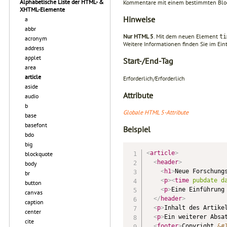
Alphabetische Liste der HTML- &
Kommentare mit einem bestimmten Blog
XHTML-Elemente
Hinweise
a
abbr
Nur HTML 5
. Mit dem neuen Element
t
acronym
Weitere Informationen finden Sie im Ei
address
applet
Start-/End-Tag
area
article
Erforderlich/Erforderlich
aside
Attribute
audio
b
Globale HTML 5-Attribute
base
basefont
Beispiel
bdo
big
<
article
>
blockquote
<
header
>
body
<
h1
>
Neue Forschung
br
<
p
>
<
time
pubdate
d
button
<
p
>
Eine Einführung
canvas
</
header
>
caption
<
p
>
Inhalt des Artike
center
<
p
>
Ein weiterer Absa
cite
<
footer
>
Copyright 
&#