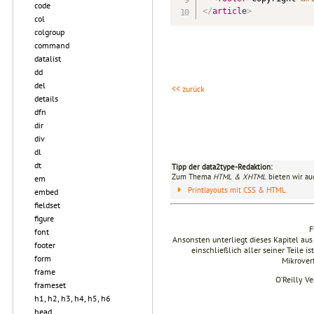
code
</
article
>
col
colgroup
command
datalist
dd
del
<< zurück
details
dfn
dir
div
dl
dt
Tipp der data2type-Redaktion:
Zum Thema
HTML & XHTML
bieten wir au
em
Printlayouts mit CSS & HTML
embed
fieldset
figure
F
font
Ansonsten unterliegt dieses Kapitel 
footer
einschließlich aller seiner Teile i
form
Mikrover
frame
O’Reilly V
frameset
h1, h2, h3, h4, h5, h6
head