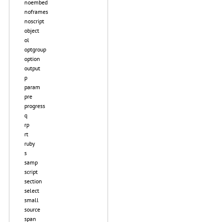
noembed
noframes
noscript
object
ol
optgroup
option
output
p
param
pre
progress
q
rp
rt
ruby
s
samp
script
section
select
small
source
span