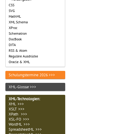
CSS
SVG
MathML
XML Schema
XProc
Schematron
DocBook
DITA
RSS & Atom
Reguläre Ausdrücke
Oracle & XML
Schulungstermine 2026 >>>
XML-Glossar >>>
XML-Technologien
:
XML >>>
XSLT >>>
XPath >>>
XSL-FO >>>
WordML >>>
SpreadsheetML >>>