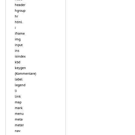
header
hgroup
hr
html
i
iframe
img
input
ins
isindex
kbd
keygen
(Kommentare)
label
legend
li
link
map
mark
menu
meta
meter
nav