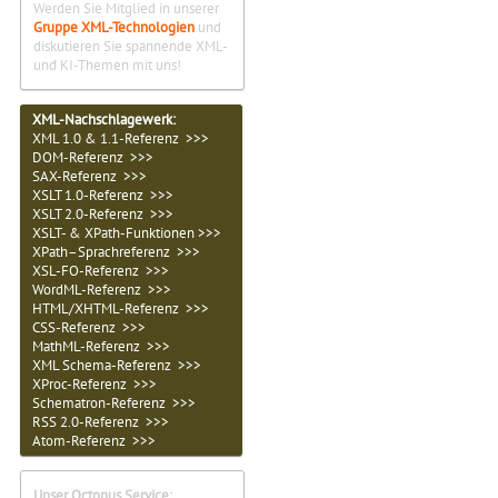
Werden Sie Mitglied in unserer
Gruppe XML-Technologien
und
diskutieren Sie spannende XML-
und KI-Themen mit uns!
XML-Nachschlagewerk:
XML 1.0 & 1.1-Referenz >>>
DOM-Referenz >>>
SAX-Referenz >>>
XSLT 1.0-Referenz >>>
XSLT 2.0-Referenz >>>
XSLT- & XPath-Funktionen >>>
XPath–Sprachreferenz >>>
XSL-FO-Referenz >>>
WordML-Referenz >>>
HTML/XHTML-Referenz >>>
CSS-Referenz >>>
MathML-Referenz >>>
XML Schema-Referenz >>>
XProc-Referenz >>>
Schematron-Referenz >>>
RSS 2.0-Referenz >>>
Atom-Referenz >>>
Unser Octopus Service: