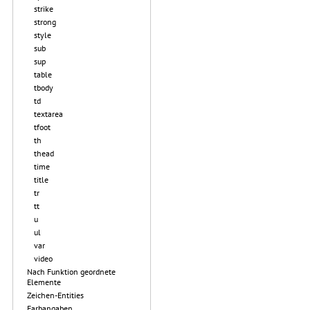
strike
strong
style
sub
sup
table
tbody
td
textarea
tfoot
th
thead
time
title
tr
tt
u
ul
var
video
Nach Funktion geordnete
Elemente
Zeichen-Entities
Farbangaben