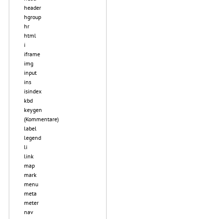
header
hgroup
hr
html
i
iframe
img
input
ins
isindex
kbd
keygen
(Kommentare)
label
legend
li
link
map
mark
menu
meta
meter
nav