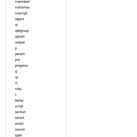
noembed
noframes
noscript
object
ol
optgroup
option
output
p
param
pre
progress
q
rp
rt
ruby
s
samp
script
section
select
small
source
span