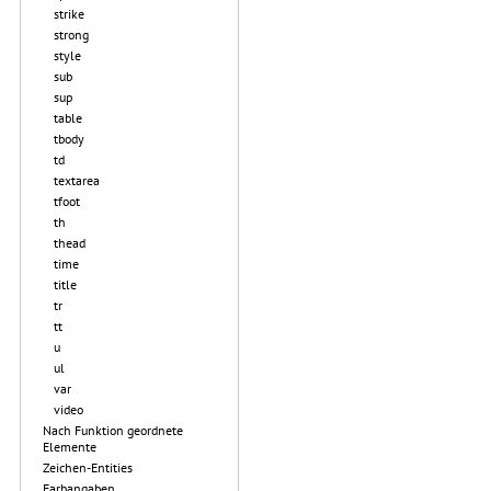
strike
strong
style
sub
sup
table
tbody
td
textarea
tfoot
th
thead
time
title
tr
tt
u
ul
var
video
Nach Funktion geordnete
Elemente
Zeichen-Entities
Farbangaben