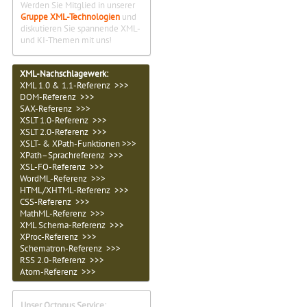
Werden Sie Mitglied in unserer
Gruppe XML-Technologien
und
diskutieren Sie spannende XML-
und KI-Themen mit uns!
XML-Nachschlagewerk:
XML 1.0 & 1.1-Referenz >>>
DOM-Referenz >>>
SAX-Referenz >>>
XSLT 1.0-Referenz >>>
XSLT 2.0-Referenz >>>
XSLT- & XPath-Funktionen >>>
XPath–Sprachreferenz >>>
XSL-FO-Referenz >>>
WordML-Referenz >>>
HTML/XHTML-Referenz >>>
CSS-Referenz >>>
MathML-Referenz >>>
XML Schema-Referenz >>>
XProc-Referenz >>>
Schematron-Referenz >>>
RSS 2.0-Referenz >>>
Atom-Referenz >>>
Unser Octopus Service: