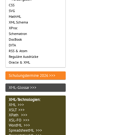
CSS
SVG
MathML
XML Schema
XProc
Schematron
DocBook
DITA
RSS & Atom
Reguläre Ausdrücke
Oracle & XML
Schulungstermine 2026 >>>
XML-Glossar >>>
XML-Technologien
:
XML >>>
XSLT >>>
XPath >>>
XSL-FO >>>
WordML >>>
SpreadsheetML >>>