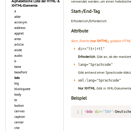
Alphabetische Liste der HTML- &
verwendet werden, um einen hebräischen 
XHTML-Elemente
Start-/End-Tag
a
abbr
Erforderlich/Erforderlich
acronym
address
Attribute
applet
area
Kern, Events
(
nur XHTML
),
globale HTML 
article
dir="ltr|rtl"
aside
audio
Erforderlich
. Gibt an, ob der markier
b
lang="Sprachcode"
base
basefont
Gibt anhand einer Sprachcode-Abkü
bdo
xml:lang="Sprachcode"
big
Nur XHTML
. Gibt in XML-Dokument
blockquote
body
Beispiel
br
button
canvas
<
bdo
dir
=
"
ltr
"
>
Deutsch
caption
center
cite