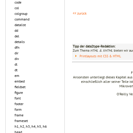
code
col
<< zurück
colgroup
command
datalist
dd
del
details
Tipp der data2type-Redaktion:
dfn
Zum Thema
HTML & XHTML
bieten wir au
dir
Printlayouts mit CSS & HTML
div
dl
dt
F
em
Ansonsten unterliegt dieses Kapitel 
embed
einschließlich aller seiner Teile i
Mikrover
fieldset
figure
O’Reilly V
font
footer
form
frame
frameset
h1, h2, h3, h4, h5, h6
head