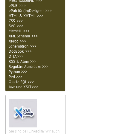
PresentationML >>>
ePUB >>>
ePub für (In)Designer >>>
HTML & XHTML >>>
CSS >>>
SVG >>>
MathML >>>
XML Schema >>>
XProc >>>
Schematron >>>
DocBook >>>
DITA >>>
RSS & Atom >>>
Reguläre Ausdrücke >>>
Python >>>
Perl >>>
Oracle SQL >>>
Java und XSLT >>>
Sie sind bei
LinkedIn
? Wir auch.