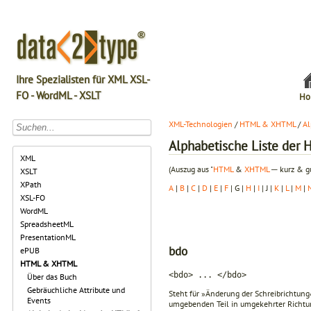
Ihre Spezialisten für XML XSL-
FO - WordML - XSLT
Ho
XML-Technologien
/
HTML & XHTML
/
Al
Alphabetische Liste de
XML
(Auszug aus "
HTML
&
XHTML
─ kurz & gu
XSLT
XPath
A
|
B
|
C
|
D
|
E
|
F
| G |
H
|
I
| J |
K
|
L
|
M
|
XSL-FO
WordML
SpreadsheetML
PresentationML
bdo
ePUB
HTML & XHTML
<bdo> ... </bdo>
Über das Buch
Gebräuchliche Attribute und
Steht für »Änderung der Schreibrichtun
Events
umgebenden Teil in umgekehrter Richtu