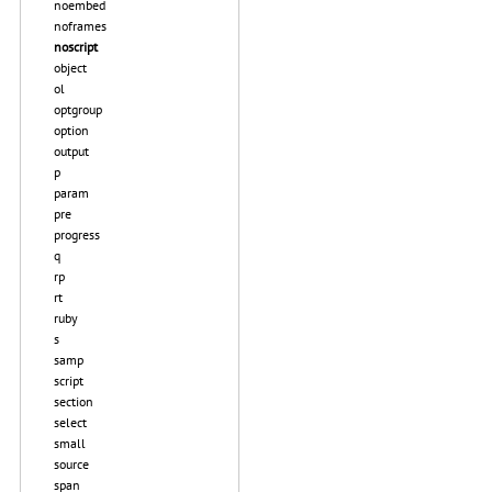
noembed
noframes
noscript
object
ol
optgroup
option
output
p
param
pre
progress
q
rp
rt
ruby
s
samp
script
section
select
small
source
span