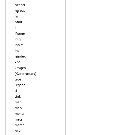
header
hgroup
hr
html
i
iframe
img
input
ins
isindex
kbd
keygen
(Kommentare)
label
legend
li
link
map
mark
menu
meta
meter
nav