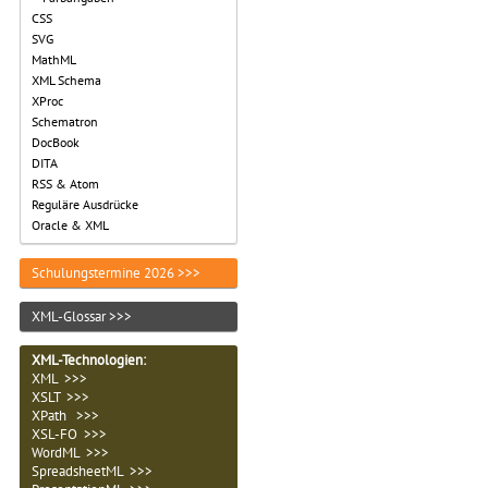
CSS
SVG
MathML
XML Schema
XProc
Schematron
DocBook
DITA
RSS & Atom
Reguläre Ausdrücke
Oracle & XML
Schulungstermine 2026 >>>
XML-Glossar >>>
XML-Technologien
:
XML >>>
XSLT >>>
XPath >>>
XSL-FO >>>
WordML >>>
SpreadsheetML >>>