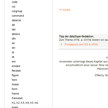
code
col
<< zurück
colgroup
command
datalist
dd
del
details
Tipp der data2type-Redaktion:
dfn
Zum Thema
HTML & XHTML
bieten wir au
dir
Printlayouts mit CSS & HTML
div
dl
dt
F
em
Ansonsten unterliegt dieses Kapitel 
einschließlich aller seiner Teile i
embed
Mikrover
fieldset
figure
O’Reilly V
font
footer
form
frame
frameset
h1, h2, h3, h4, h5, h6
head