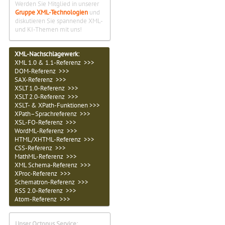
Werden Sie Mitglied in unserer
Gruppe XML-Technologien
und
diskutieren Sie spannende XML-
und KI-Themen mit uns!
XML-Nachschlagewerk:
XML 1.0 & 1.1-Referenz >>>
DOM-Referenz >>>
SAX-Referenz >>>
XSLT 1.0-Referenz >>>
XSLT 2.0-Referenz >>>
XSLT- & XPath-Funktionen >>>
XPath–Sprachreferenz >>>
XSL-FO-Referenz >>>
WordML-Referenz >>>
HTML/XHTML-Referenz >>>
CSS-Referenz >>>
MathML-Referenz >>>
XML Schema-Referenz >>>
XProc-Referenz >>>
Schematron-Referenz >>>
RSS 2.0-Referenz >>>
Atom-Referenz >>>
Unser Octopus Service: