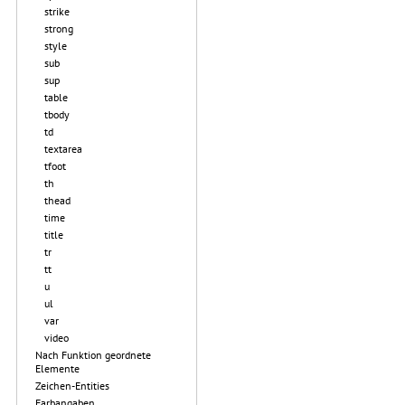
strike
strong
style
sub
sup
table
tbody
td
textarea
tfoot
th
thead
time
title
tr
tt
u
ul
var
video
Nach Funktion geordnete
Elemente
Zeichen-Entities
Farbangaben