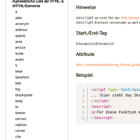
Alphabetische Liste der HTML- &
XHTML-Elemente
Hinweise
a
abbr
ist nicht Teil der
XML-Syntax
noscript
-Element verwendet, so darf
noscript
acronym
address
Start-/End-Tag
applet
area
Erforderlich/Erforderlich
article
Attribute
aside
audio
Kern, Internationalisierung, Events, glo
b
base
Beispiel
basefont
bdo
big
<
script
type
=
"
text/Jav
blockquote
body
</
script
>
br
<
noscript
>
<
p
>
Für diese Funktion 
button
</
noscript
>
canvas
caption
center
cite