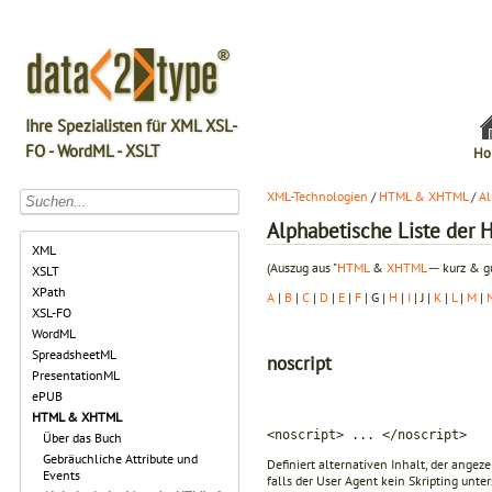
Ihre Spezialisten für XML XSL-
FO - WordML - XSLT
Ho
XML-Technologien
/
HTML & XHTML
/
Al
Alphabetische Liste de
XML
(Auszug aus "
HTML
&
XHTML
─ kurz & gu
XSLT
XPath
A
|
B
|
C
|
D
|
E
|
F
| G |
H
|
I
| J |
K
|
L
|
M
|
XSL-FO
WordML
SpreadsheetML
noscript
PresentationML
ePUB
HTML & XHTML
<noscript> ... </noscript>
Über das Buch
Gebräuchliche Attribute und
Definiert alternativen Inhalt, der angez
Events
falls der User Agent kein Skripting unter