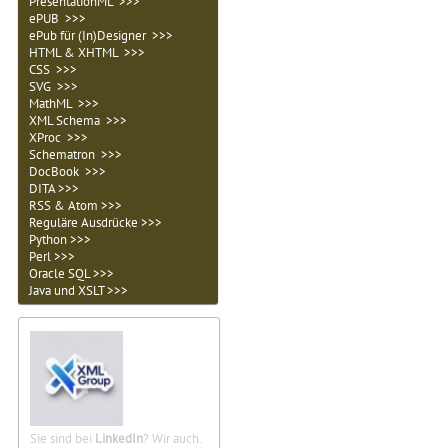
PresentationML >>>
ePUB >>>
ePub für (In)Designer >>>
HTML & XHTML >>>
CSS >>>
SVG >>>
MathML >>>
XML Schema >>>
XProc >>>
Schematron >>>
DocBook >>>
DITA >>>
RSS & Atom >>>
Reguläre Ausdrücke >>>
Python >>>
Perl >>>
Oracle SQL >>>
Java und XSLT >>>
Sie sind bei
LinkedIn
? Wir auch.