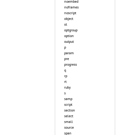
noembed
noframes
noscript
object
ol
optgroup
option
output
p
param
pre
progress
q
rp
rt
ruby
s
samp
script
section
select
small
source
span