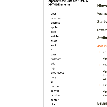
Alphabetische Liste der HTML- &
XHTML-Elemente
Hinwe
a
abbr
Veraltet
acronym
Start
address
applet
Erforder
area
article
Attrib
aside
audio
Kern, In
b
co
base
Ver
basefont
bdo
fa
big
Ver
blockquote
ins
body
we
br
si
button
canvas
Ver
ein
caption
center
Beispi
cite