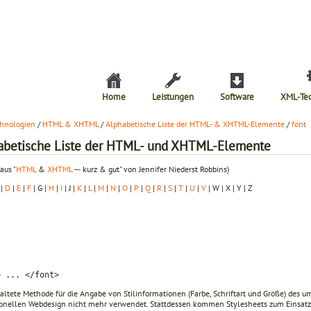
Home
Leistungen
Software
XML-Te
hnologien
/
HTML & XHTML
/
Alphabetische Liste der HTML- & XHTML-Elemente
/
font
abetische Liste der HTML- und XHTML-Elemente
aus "
HTML
&
XHTML
─ kurz & gut" von Jennifer Niederst Robbins)
|
D
|
E
|
F
| G |
H
|
I
| J |
K
|
L
|
M
|
N
|
O
|
P
|
Q
|
R
|
S
|
T
|
U
|
V
| W | X | Y | Z
> ... </font>
raltete Methode für die Angabe von Stilinformationen (Farbe, Schriftart und Größe) des 
ionellen Webdesign nicht mehr verwendet. Stattdessen kommen Stylesheets zum Einsatz,