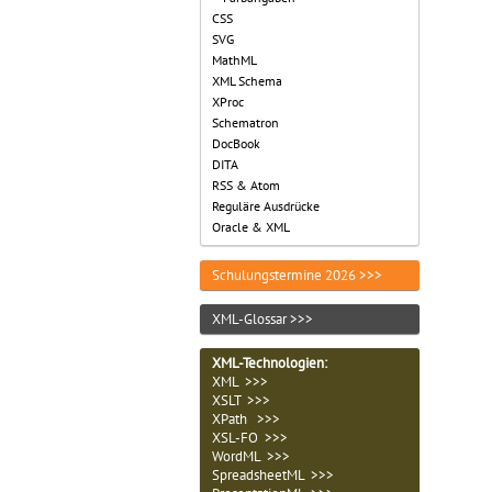
CSS
SVG
MathML
XML Schema
XProc
Schematron
DocBook
DITA
RSS & Atom
Reguläre Ausdrücke
Oracle & XML
Schulungstermine 2026 >>>
XML-Glossar >>>
XML-Technologien
:
XML >>>
XSLT >>>
XPath >>>
XSL-FO >>>
WordML >>>
SpreadsheetML >>>