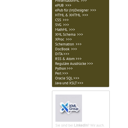
PresentationML >>>
ePUB >>>
ePub für (In)Designer >>>
HTML & XHTML >>>
CSS >>>
SVG >>>
MathML >>>
XML Schema >>>
XProc >>>
Schematron >>>
DocBook >>>
DITA >>>
RSS & Atom >>>
Reguläre Ausdrücke >>>
Python >>>
Perl >>>
Oracle SQL >>>
Java und XSLT >>>
Sie sind bei
LinkedIn
? Wir auch.