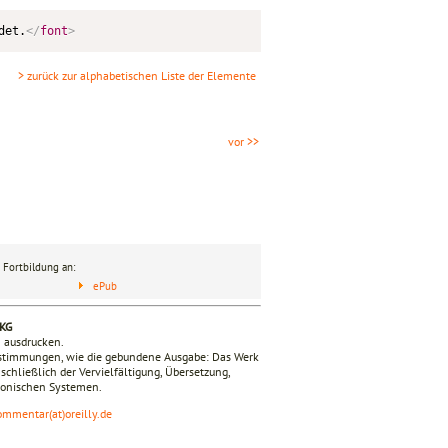
det.
</
font
>
> zurück zur alphabetischen Liste der Elemente
vor >>
 Fortbildung an:
ePub
 KG
n ausdrucken.
estimmungen, wie die gebundene Ausgabe: Das Werk
nschließlich der Vervielfältigung, Übersetzung,
tronischen Systemen.
ommentar(at)oreilly.de