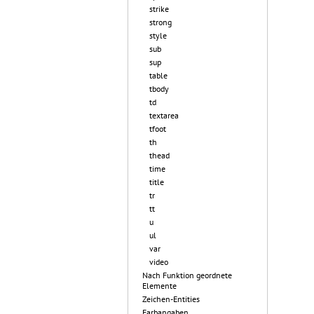
strike
strong
style
sub
sup
table
tbody
td
textarea
tfoot
th
thead
time
title
tr
tt
u
ul
var
video
Nach Funktion geordnete
Elemente
Zeichen-Entities
Farbangaben