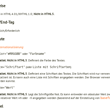
ise
in HTML 4.01/XHTML 1.0;
Nicht in HTML 5.
-/End-Tag
lich/Erforderlich
ute
ternationalisierung
oder
lor="#RRGGBB"
"Farbname"
altet. Nicht in HTML 5
. Definiert die Farbe des Textes.
(oder
)
ce="Schriftart"
Liste mit Schriftarten
altet. Nicht in HTML 5
. Definiert eine Schriftart des Textes. Die Schriftart wird nur ver
talliert ist. Es kann auch eine Liste mit Schriften angegeben werden. Der Browser verwend
rden konnte.
ze="Wert"
altet. Nicht in HTML 5
. Legt die Schriftgröße fest. Es kann entweder ein absoluter Wert 
 relativer Wert
oder
angegeben werden (basierend auf der Einstellung von
+n
-n
basef
el