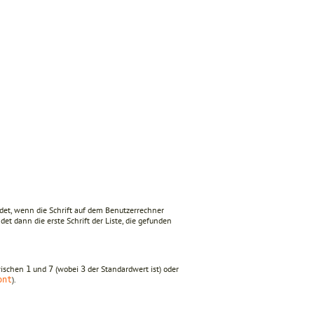
wendet, wenn die Schrift auf dem Benutzerrechner
et dann die erste Schrift der Liste, die gefunden
zwischen
und
(wobei
der Standardwert ist) oder
1
7
3
).
ont