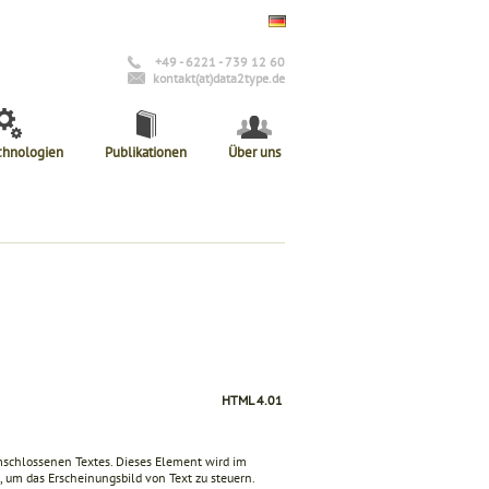
+49 - 6221 - 739 12 60
kontakt(at)data2type.de
chnologien
Publikationen
Über uns
HTML 4.01
umschlossenen Textes. Dieses Element wird im
 um das Erscheinungsbild von Text zu steuern.