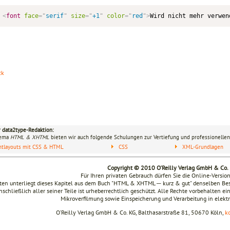
<
font
face
=
"
serif
"
size
=
"
+1
"
color
=
"
red
"
>
Wird nicht mehr verwen
ck
r data2type-Redaktion:
hema
HTML & XHTML
bieten wir auch folgende Schulungen zur Vertiefung und professionellen
ntlayouts mit CSS & HTML
CSS
XML-Grundlagen
Copyright © 2010 O’Reilly Verlag GmbH & Co.
Für Ihren privaten Gebrauch dürfen Sie die Online-Versio
en unterliegt dieses Kapitel aus dem Buch "HTML & XHTML ─ kurz & gut" denselben B
nschließlich aller seiner Teile ist urheberrechtlich geschützt. Alle Rechte vorbehalten ei
Mikroverfilmung sowie Einspeicherung und Verarbeitung in elek
O’Reilly Verlag GmbH & Co. KG, Balthasarstraße 81, 50670 Köln,
k