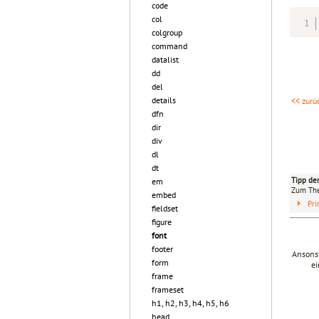
code
col
colgroup
command
datalist
dd
del
details
<< zurü
dfn
dir
div
dl
dt
Tipp de
em
Zum T
embed
Pri
fieldset
figure
font
footer
Ansonst
form
ei
frame
frameset
h1, h2, h3, h4, h5, h6
head