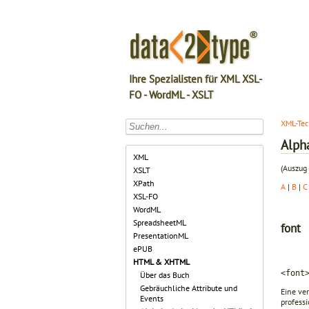
Ihre Spezialisten für XML XSL-
FO - WordML - XSLT
XML-Tec
Alph
XML
(Auszug 
XSLT
XPath
A
|
B
|
C
XSL-FO
WordML
SpreadsheetML
font
PresentationML
ePUB
HTML & XHTML
<font
Über das Buch
Gebräuchliche Attribute und
Eine ve
Events
profess