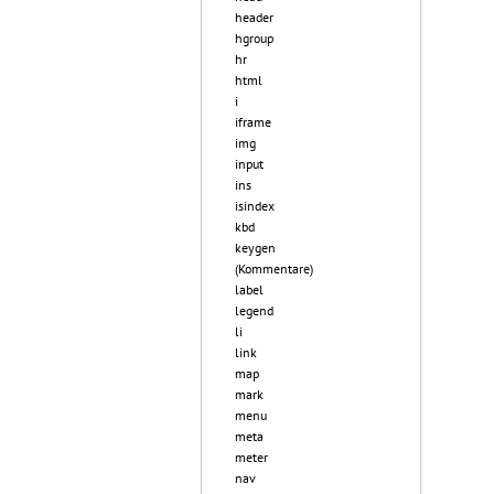
header
hgroup
hr
html
i
iframe
img
input
ins
isindex
kbd
keygen
(Kommentare)
label
legend
li
link
map
mark
menu
meta
meter
nav