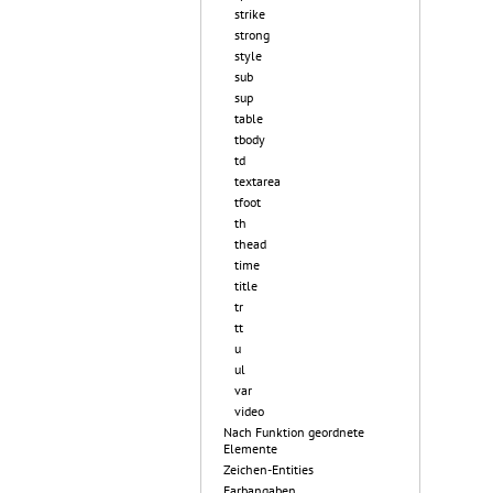
strike
strong
style
sub
sup
table
tbody
td
textarea
tfoot
th
thead
time
title
tr
tt
u
ul
var
video
Nach Funktion geordnete
Elemente
Zeichen-Entities
Farbangaben