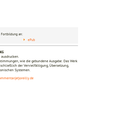
 Fortbildung an:
ePub
 KG
n ausdrucken.
estimmungen, wie die gebundene Ausgabe: Das Werk
nschließlich der Vervielfältigung, Übersetzung,
tronischen Systemen.
ommentar(at)oreilly.de