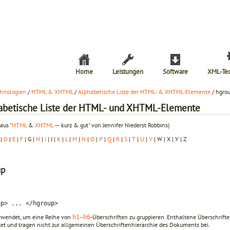
Home
Leistungen
Software
XML-Te
hnologien
/
HTML & XHTML
/
Alphabetische Liste der HTML- & XHTML-Elemente
/ hgro
abetische Liste der HTML- und XHTML-Elemente
aus "
HTML
&
XHTML
─ kurz & gut" von Jennifer Niederst Robbins)
|
D
|
E
|
F
| G |
H
|
I
| J |
K
|
L
|
M
|
N
|
O
|
P
|
Q
|
R
|
S
|
T
|
U
|
V
| W | X | Y | Z
up
up> ... </hgroup>
rwendet, um eine Reihe von
-Überschriften zu gruppieren. Enthaltene Überschrifte
h1–h6
tet und tragen nicht zur allgemeinen Überschriftenhierarchie des Dokuments bei.