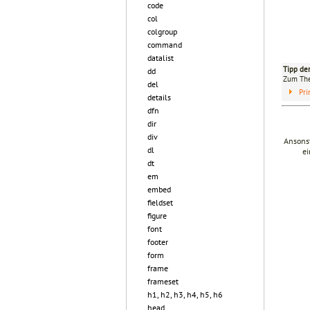
code
col
colgroup
command
datalist
Tipp de
dd
Zum T
del
Pri
details
dfn
dir
div
Ansonst
dl
ei
dt
em
embed
fieldset
figure
font
footer
form
frame
frameset
h1, h2, h3, h4, h5, h6
head