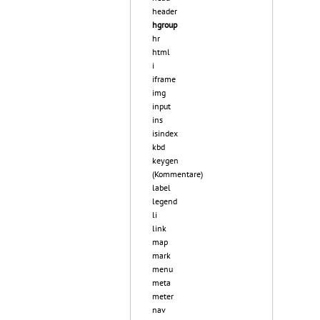
header
hgroup
hr
html
i
iframe
img
input
ins
isindex
kbd
keygen
(Kommentare)
label
legend
li
link
map
mark
menu
meta
meter
nav