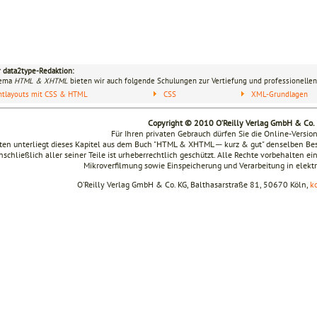
r data2type-Redaktion:
hema
HTML & XHTML
bieten wir auch folgende Schulungen zur Vertiefung und professionellen
ntlayouts mit CSS & HTML
CSS
XML-Grundlagen
Copyright © 2010 O’Reilly Verlag GmbH & Co.
Für Ihren privaten Gebrauch dürfen Sie die Online-Versio
en unterliegt dieses Kapitel aus dem Buch "HTML & XHTML ─ kurz & gut" denselben B
nschließlich aller seiner Teile ist urheberrechtlich geschützt. Alle Rechte vorbehalten ei
Mikroverfilmung sowie Einspeicherung und Verarbeitung in elek
O’Reilly Verlag GmbH & Co. KG, Balthasarstraße 81, 50670 Köln,
k