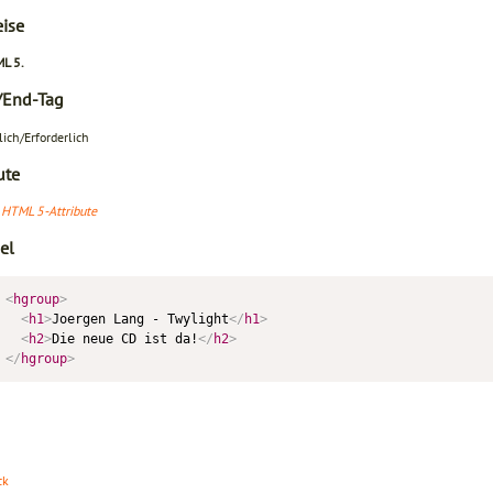
ise
L 5.
-/End-Tag
lich/Erforderlich
ute
 HTML 5-Attribute
el
<
hgroup
>
<
h1
>
Joergen Lang - Twylight
</
h1
>
<
h2
>
Die neue CD ist da!
</
h2
>
</
hgroup
>
ck