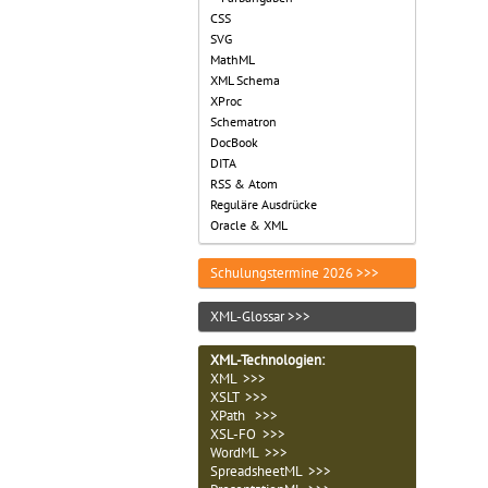
CSS
SVG
MathML
XML Schema
XProc
Schematron
DocBook
DITA
RSS & Atom
Reguläre Ausdrücke
Oracle & XML
Schulungstermine 2026 >>>
XML-Glossar >>>
XML-Technologien
:
XML >>>
XSLT >>>
XPath >>>
XSL-FO >>>
WordML >>>
SpreadsheetML >>>