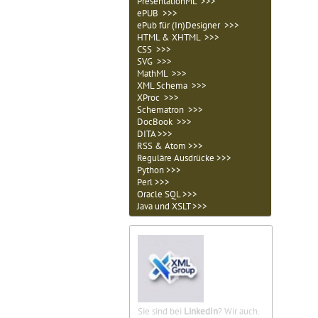
PresentationML >>>
ePUB >>>
ePub für (In)Designer >>>
HTML & XHTML >>>
CSS >>>
SVG >>>
MathML >>>
XML Schema >>>
XProc >>>
Schematron >>>
DocBook >>>
DITA >>>
RSS & Atom >>>
Reguläre Ausdrücke >>>
Python >>>
Perl >>>
Oracle SQL >>>
Java und XSLT >>>
Sie sind bei
LinkedIn
? Wir auch.