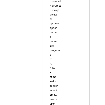
noembed
noframes
noscript
object
ol
optgroup
option
output
p
param
pre
progress
q
rp
rt
ruby
s
samp
script
section
select
small
source
span