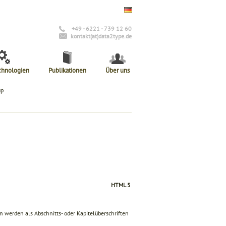
+49 - 6221 - 739 12 60
kontakt(at)data2type.de
chnologien
Publikationen
Über uns
up
HTML 5
n werden als Abschnitts- oder Kapitelüberschriften