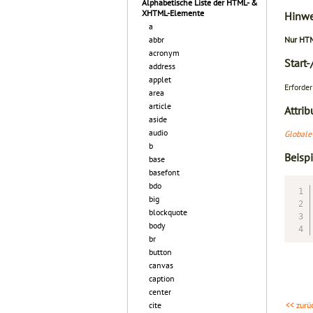
Alphabetische Liste der HTML- &
XHTML-Elemente
Hinwe
a
abbr
Nur HTM
acronym
Start
address
applet
Erforder
area
article
Attrib
aside
audio
Globale
b
Beispi
base
basefont
bdo
big
blockquote
body
br
button
canvas
caption
center
cite
<< zurü