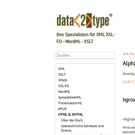
Ihre Spezialisten für XML XSL-
FO - WordML - XSLT
XML-Tec
Alph
XML
(Auszug 
XSLT
XPath
A
|
B
|
C
XSL-FO
WordML
SpreadsheetML
hgro
PresentationML
ePUB
HTML & XHTML
<hgro
Über das Buch
Gebräuchliche Attribute und
Wird ve
Events
betrach