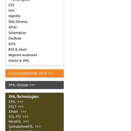
CSS
SVG
MathML
XML Schema
XProc
Schematron
DocBook
DITA
RSS & Atom
Reguläre Ausdrücke
Oracle & XML
Schulungstermine 2026 >>>
XML-Glossar >>>
XML-Technologien
:
XML >>>
XSLT >>>
XPath >>>
XSL-FO >>>
WordML >>>
SpreadsheetML >>>