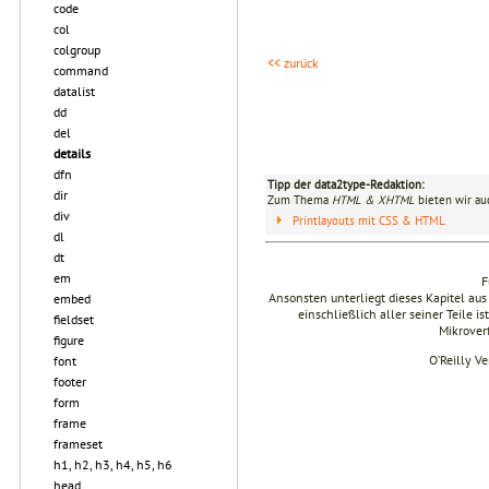
code
col
colgroup
<< zurück
command
datalist
dd
del
details
dfn
Tipp der data2type-Redaktion:
dir
Zum Thema
HTML & XHTML
bieten wir au
div
Printlayouts mit CSS & HTML
dl
dt
em
F
Ansonsten unterliegt dieses Kapitel 
embed
einschließlich aller seiner Teile i
fieldset
Mikrover
figure
O’Reilly V
font
footer
form
frame
frameset
h1, h2, h3, h4, h5, h6
head