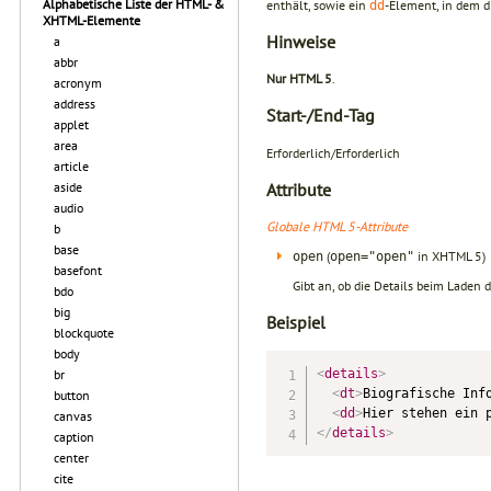
Alphabetische Liste der HTML- &
enthält, sowie ein
-Element, in dem di
dd
XHTML-Elemente
Hinweise
a
abbr
Nur HTML 5
.
acronym
address
Start-/End-Tag
applet
area
Erforderlich/Erforderlich
article
Attribute
aside
audio
Globale HTML 5-Attribute
b
base
(
in XHTML 5)
open
open="open"
basefont
Gibt an, ob die Details beim Laden
bdo
big
Beispiel
blockquote
body
br
<
details
>
<
dt
>
Biografische Inf
button
<
dd
>
Hier stehen ein 
canvas
</
details
>
caption
center
cite