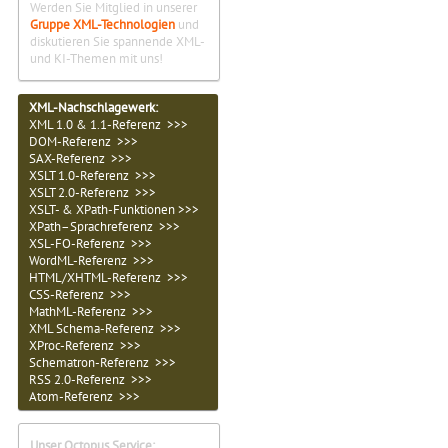
Werden Sie Mitglied in unserer
Gruppe XML-Technologien
und
diskutieren Sie spannende XML-
und KI-Themen mit uns!
XML-Nachschlagewerk:
XML 1.0 & 1.1-Referenz >>>
DOM-Referenz >>>
SAX-Referenz >>>
XSLT 1.0-Referenz >>>
XSLT 2.0-Referenz >>>
XSLT- & XPath-Funktionen >>>
XPath–Sprachreferenz >>>
XSL-FO-Referenz >>>
WordML-Referenz >>>
HTML/XHTML-Referenz >>>
CSS-Referenz >>>
MathML-Referenz >>>
XML Schema-Referenz >>>
XProc-Referenz >>>
Schematron-Referenz >>>
RSS 2.0-Referenz >>>
Atom-Referenz >>>
Unser Octopus Service: