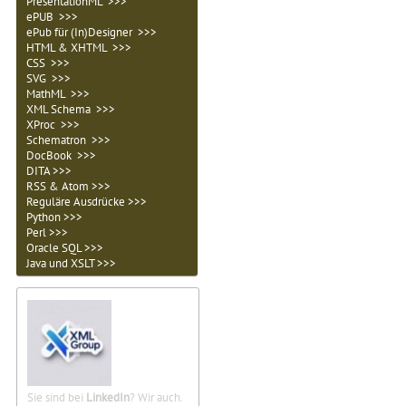
PresentationML >>>
ePUB >>>
ePub für (In)Designer >>>
HTML & XHTML >>>
CSS >>>
SVG >>>
MathML >>>
XML Schema >>>
XProc >>>
Schematron >>>
DocBook >>>
DITA >>>
RSS & Atom >>>
Reguläre Ausdrücke >>>
Python >>>
Perl >>>
Oracle SQL >>>
Java und XSLT >>>
Sie sind bei
LinkedIn
? Wir auch.