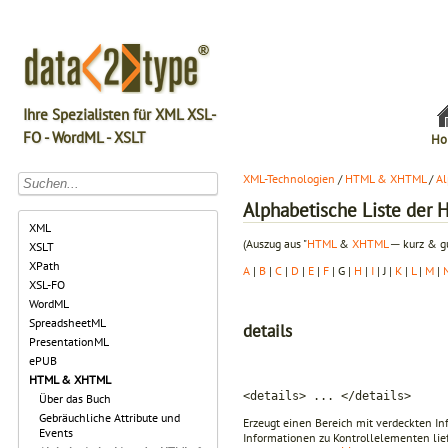
Ihre Spezialisten für XML XSL-
FO - WordML - XSLT
Ho
XML-Technologien
/
HTML & XHTML
/
Al
Alphabetische Liste de
XML
(Auszug aus "
HTML
&
XHTML
─ kurz & gu
XSLT
XPath
A
|
B
|
C
|
D
|
E
|
F
| G |
H
|
I
| J |
K
|
L
|
M
|
XSL-FO
WordML
SpreadsheetML
details
PresentationML
ePUB
HTML & XHTML
<details> ... </details>
Über das Buch
Gebräuchliche Attribute und
Erzeugt einen Bereich mit verdeckten In
Events
Informationen zu Kontrollelementen lie