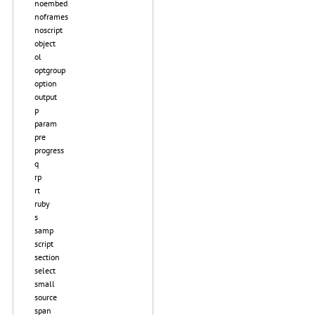
noembed
noframes
noscript
object
ol
optgroup
option
output
p
param
pre
progress
q
rp
rt
ruby
s
samp
script
section
select
small
source
span