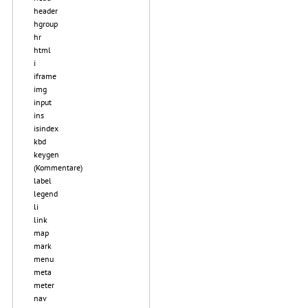
header
hgroup
hr
html
i
iframe
img
input
ins
isindex
kbd
keygen
(Kommentare)
label
legend
li
link
map
mark
menu
meta
meter
nav