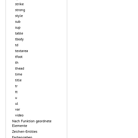
strike
strong
style
sub
sup
table
tbody
td
textarea
tfoot
th
thead
time
title
tr
tt
u
ul
var
video
Nach Funktion geordnete
Elemente
Zeichen-Entities
Farbangaben