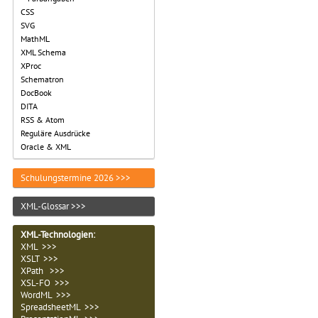
CSS
SVG
MathML
XML Schema
XProc
Schematron
DocBook
DITA
RSS & Atom
Reguläre Ausdrücke
Oracle & XML
Schulungstermine 2026 >>>
XML-Glossar >>>
XML-Technologien
:
XML >>>
XSLT >>>
XPath >>>
XSL-FO >>>
WordML >>>
SpreadsheetML >>>