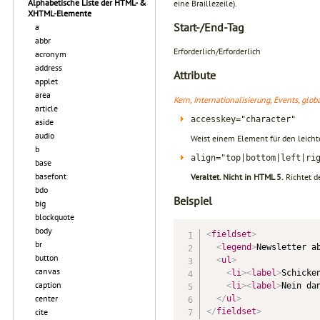
Alphabetische Liste der HTML- &
eine Braillezeile).
XHTML-Elemente
Start-/End-Tag
a
abbr
Erforderlich/Erforderlich
acronym
address
Attribute
applet
area
Kern, Internationalisierung, Events, glo
article
accesskey="character"
aside
audio
Weist einem Element für den leichte
b
align="top|bottom|left|ri
base
basefont
Veraltet. Nicht in HTML 5.
Richtet d
bdo
Beispiel
big
blockquote
body
<
fieldset
>
br
<
legend
>
Newsletter a
button
<
ul
>
canvas
<
li
>
<
label
>
Schicke
caption
<
li
>
<
label
>
Nein da
center
</
ul
>
</
fieldset
>
cite