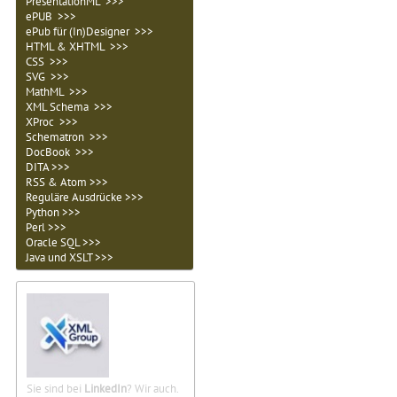
PresentationML >>>
ePUB >>>
ePub für (In)Designer >>>
HTML & XHTML >>>
CSS >>>
SVG >>>
MathML >>>
XML Schema >>>
XProc >>>
Schematron >>>
DocBook >>>
DITA >>>
RSS & Atom >>>
Reguläre Ausdrücke >>>
Python >>>
Perl >>>
Oracle SQL >>>
Java und XSLT >>>
Sie sind bei
LinkedIn
? Wir auch.