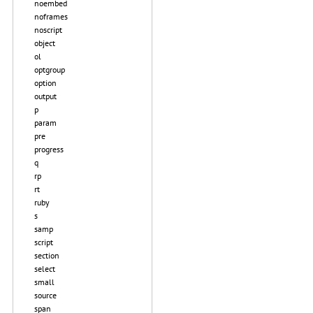
noembed
noframes
noscript
object
ol
optgroup
option
output
p
param
pre
progress
q
rp
rt
ruby
s
samp
script
section
select
small
source
span