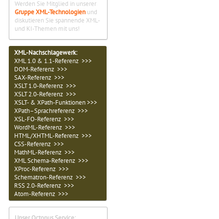
Werden Sie Mitglied in unserer
Gruppe XML-Technologien
und
diskutieren Sie spannende XML-
und KI-Themen mit uns!
XML-Nachschlagewerk:
XML 1.0 & 1.1-Referenz >>>
DOM-Referenz >>>
SAX-Referenz >>>
XSLT 1.0-Referenz >>>
XSLT 2.0-Referenz >>>
XSLT- & XPath-Funktionen >>>
XPath–Sprachreferenz >>>
XSL-FO-Referenz >>>
WordML-Referenz >>>
HTML/XHTML-Referenz >>>
CSS-Referenz >>>
MathML-Referenz >>>
XML Schema-Referenz >>>
XProc-Referenz >>>
Schematron-Referenz >>>
RSS 2.0-Referenz >>>
Atom-Referenz >>>
Unser Octopus Service: