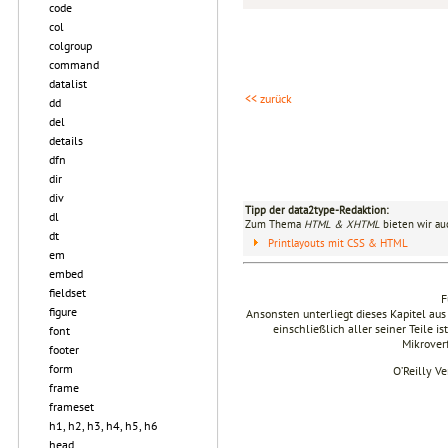
code
col
colgroup
command
datalist
<< zurück
dd
del
details
dfn
dir
div
Tipp der data2type-Redaktion:
dl
Zum Thema
HTML & XHTML
bieten wir au
dt
Printlayouts mit CSS & HTML
em
embed
fieldset
F
figure
Ansonsten unterliegt dieses Kapitel 
einschließlich aller seiner Teile i
font
Mikrover
footer
form
O’Reilly V
frame
frameset
h1, h2, h3, h4, h5, h6
head