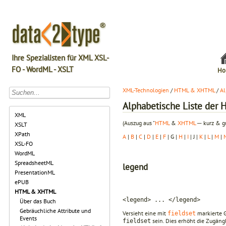
Ihre Spezialisten für XML XSL-
FO - WordML - XSLT
Ho
XML-Technologien
/
HTML & XHTML
/
Al
Alphabetische Liste de
XML
(Auszug aus "
HTML
&
XHTML
─ kurz & gu
XSLT
XPath
A
|
B
|
C
|
D
|
E
|
F
| G |
H
|
I
| J |
K
|
L
|
M
|
XSL-FO
WordML
SpreadsheetML
legend
PresentationML
ePUB
HTML & XHTML
<legend> ... </legend>
Über das Buch
Gebräuchliche Attribute und
Versieht eine mit
markierte G
fieldset
Events
sein. Dies erhöht die Zugäng
fieldset