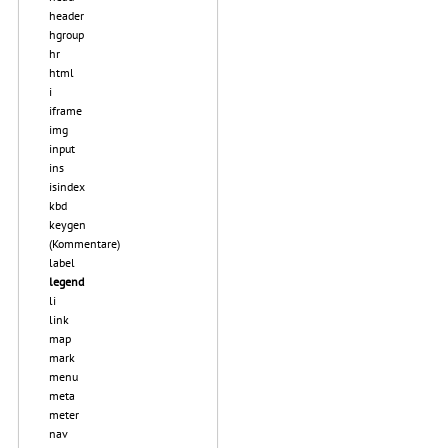
header
hgroup
hr
html
i
iframe
img
input
ins
isindex
kbd
keygen
(Kommentare)
label
legend
li
link
map
mark
menu
meta
meter
nav