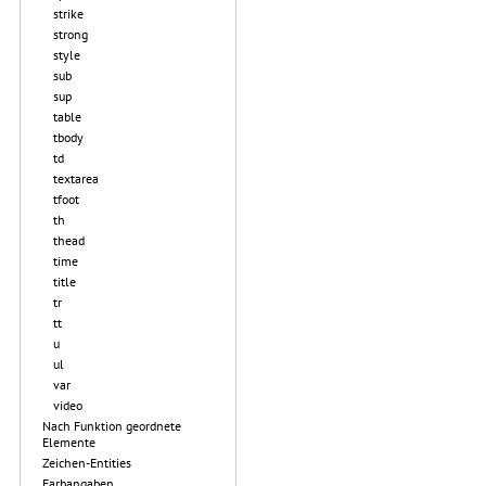
strike
strong
style
sub
sup
table
tbody
td
textarea
tfoot
th
thead
time
title
tr
tt
u
ul
var
video
Nach Funktion geordnete
Elemente
Zeichen-Entities
Farbangaben