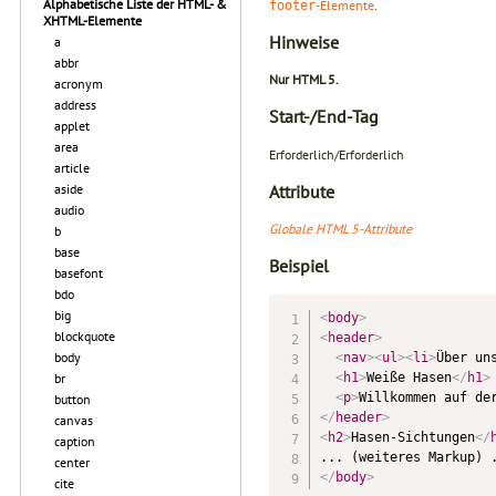
Alphabetische Liste der HTML- &
-Elemente
.
footer
XHTML-Elemente
Hinweise
a
abbr
Nur HTML 5.
acronym
address
Start-/End-Tag
applet
area
Erforderlich/Erforderlich
article
Attribute
aside
audio
Globale HTML 5-Attribute
b
base
Beispiel
basefont
bdo
big
<
body
>
blockquote
<
header
>
body
<
nav
>
<
ul
>
<
li
>
Über un
br
<
h1
>
Weiße Hasen
</
h1
>
<
p
>
Willkommen auf de
button
</
header
>
canvas
<
h2
>
Hasen-Sichtungen
</
caption
center
</
body
>
cite