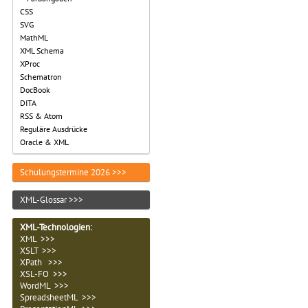
CSS
SVG
MathML
XML Schema
XProc
Schematron
DocBook
DITA
RSS & Atom
Reguläre Ausdrücke
Oracle & XML
Schulungstermine 2026 >>>
XML-Glossar >>>
XML-Technologien
:
XML >>>
XSLT >>>
XPath >>>
XSL-FO >>>
WordML >>>
SpreadsheetML >>>