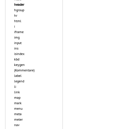
header
hgroup
hr
html
i
iframe
img
input
ins
isindex
kbd
keygen
(Kommentare)
label
legend
li
link
map
mark
menu
meta
meter
nav