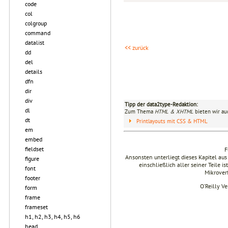
code
col
colgroup
command
datalist
<< zurück
dd
del
details
dfn
dir
div
Tipp der data2type-Redaktion:
dl
Zum Thema
HTML & XHTML
bieten wir au
dt
Printlayouts mit CSS & HTML
em
embed
fieldset
F
Ansonsten unterliegt dieses Kapitel 
figure
einschließlich aller seiner Teile i
font
Mikrover
footer
O’Reilly V
form
frame
frameset
h1, h2, h3, h4, h5, h6
head