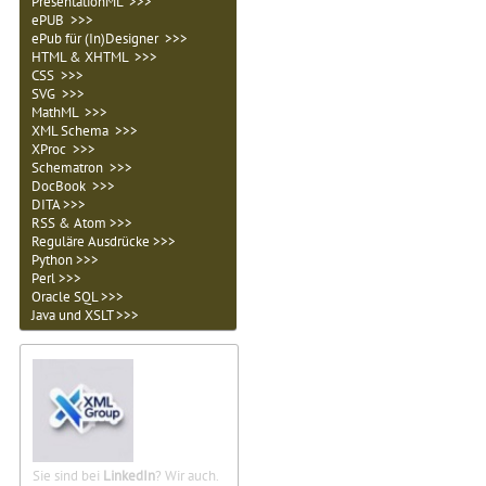
PresentationML >>>
ePUB >>>
ePub für (In)Designer >>>
HTML & XHTML >>>
CSS >>>
SVG >>>
MathML >>>
XML Schema >>>
XProc >>>
Schematron >>>
DocBook >>>
DITA >>>
RSS & Atom >>>
Reguläre Ausdrücke >>>
Python >>>
Perl >>>
Oracle SQL >>>
Java und XSLT >>>
Sie sind bei
LinkedIn
? Wir auch.