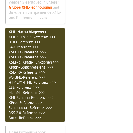
Werden Sie Mitglied in unserer
Gruppe XML-Technologien
und
diskutieren Sie spannende XML-
und KI-Themen mit uns!
XML-Nachschlagewerk:
XML 1.0 & 1.1-Referenz >>>
DOM-Referenz >>>
SAX-Referenz >>>
XSLT 1.0-Referenz >>>
XSLT 2.0-Referenz >>>
XSLT- & XPath-Funktionen >>>
XPath–Sprachreferenz >>>
XSL-FO-Referenz >>>
WordML-Referenz >>>
HTML/XHTML-Referenz >>>
CSS-Referenz >>>
MathML-Referenz >>>
XML Schema-Referenz >>>
XProc-Referenz >>>
Schematron-Referenz >>>
RSS 2.0-Referenz >>>
Atom-Referenz >>>
Unser Octopus Service: