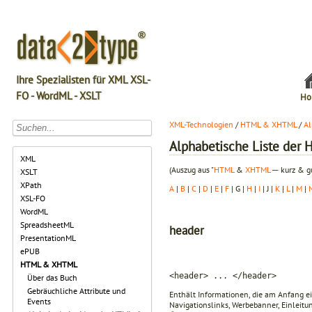
Ihre Spezialisten für XML XSL-
FO - WordML - XSLT
Ho
XML-Technologien
/
HTML & XHTML
/
Al
Alphabetische Liste de
XML
(Auszug aus "
HTML
&
XHTML
─ kurz & gu
XSLT
XPath
A
|
B
|
C
|
D
|
E
|
F
| G |
H
|
I
| J |
K
|
L
|
M
|
XSL-FO
WordML
SpreadsheetML
header
PresentationML
ePUB
HTML & XHTML
<header> ... </header>
Über das Buch
Gebräuchliche Attribute und
Enthält Informationen, die am Anfang ei
Events
Navigationslinks, Werbebanner, Einleitu