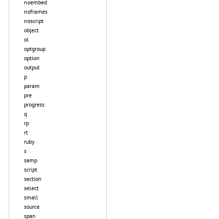
noembed
noframes
noscript
object
ol
optgroup
option
output
p
param
pre
progress
q
rp
rt
ruby
s
samp
script
section
select
small
source
span