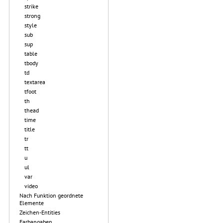
strike
strong
style
sub
sup
table
tbody
td
textarea
tfoot
th
thead
time
title
tr
tt
u
ul
var
video
Nach Funktion geordnete
Elemente
Zeichen-Entities
Farbangaben