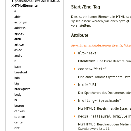
Alphabetische Liste der HTML- &
XHTML-Elemente
Start-/End-Tag
a
abbr
Dies ist ein leeres Element. In HTML is
"geschlossen" werden, wie oben gezeigt
acronym
voranstellen.
address
applet
Attribute
area
article
Kern, Internationalisierung, Events, Fok
aside
alt="Text"
audio
Erforderlich
. Eine kurze Beschreibu
b
base
coords="Werte"
basefont
Eine durch Kommas getrennte Liste 
bdo
big
href="URI"
blockquote
Der Speicherort des Dokuments oder 
body
br
hreflang="Sprachcode"
button
Nur HTML 5
. Bezeichnet die Sprach
canvas
media="all|aural|braille|
caption
center
Nur HTML 5
. Beschreibt den Medient
cite
Standardwert ist
.
all