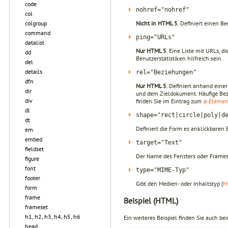
code
nohref="nohref"
col
Nicht in HTML 5
. Definiert einen B
colgroup
command
ping="URLs"
datalist
Nur HTML 5
. Eine Liste mit URLs, 
dd
Benutzerstatistiken hilfreich sein.
del
details
rel="Beziehungen"
dfn
Nur HTML 5
. Definiert anhand ein
dir
und dem Zieldokument. Häufige Be
div
finden Sie im Eintrag zum
-Elemen
a
dl
shape="rect|circle|poly|d
dt
Definiert die Form es anklickbaren 
em
embed
target="Text"
fieldset
Der Name des Fensters oder Frames
figure
font
type="MIME-Typ"
footer
Gibt den Medien- oder Inhaltstyp (
M
form
frame
Beispiel (HTML)
frameset
h1, h2, h3, h4, h5, h6
Ein weiteres Beispiel finden Sie auch b
head