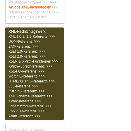
Werden Sie Mitglied in unserer
Gruppe XML-Technologien
und
diskutieren Sie spannende XML-
und KI-Themen mit uns!
XML-Nachschlagewerk:
XML 1.0 & 1.1-Referenz >>>
DOM-Referenz >>>
SAX-Referenz >>>
XSLT 1.0-Referenz >>>
XSLT 2.0-Referenz >>>
XSLT- & XPath-Funktionen >>>
XPath–Sprachreferenz >>>
XSL-FO-Referenz >>>
WordML-Referenz >>>
HTML/XHTML-Referenz >>>
CSS-Referenz >>>
MathML-Referenz >>>
XML Schema-Referenz >>>
XProc-Referenz >>>
Schematron-Referenz >>>
RSS 2.0-Referenz >>>
Atom-Referenz >>>
Unser Octopus Service: