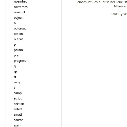
noembed
einschließlich aller seiner Teile i
Mikrover
noframes
noscript
O’Reilly V
object
ol
optgroup
option
output
p
param
pre
progress
q
rp
rt
ruby
s
samp
script
section
select
small
source
span