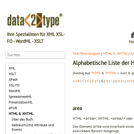
Ihre Spezialisten für XML XSL-
FO - WordML - XSLT
Ho
XML-Technologien
/
HTML & XHTML
/
Al
Alphabetische Liste de
XML
(Auszug aus "
HTML
&
XHTML
─ kurz & gu
XSLT
XPath
A
|
B
|
C
|
D
|
E
|
F
| G |
H
|
I
| J |
K
|
L
|
M
|
XSL-FO
WordML
SpreadsheetML
PresentationML
area
ePUB
HTML & XHTML
HTML:
; XHTML:
oder
<area>
<area/>
Über das Buch
Gebräuchliche Attribute und
Das Element
wird innerhalb eine
area
Events
anklickbare Bereich festgelegt.