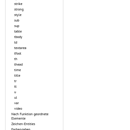
strike
strong
style
sub
sup
table
tbody
td
textarea
tfoot
th
thead
time
title
tr
tt
u
ul
var
video
Nach Funktion geordnete
Elemente
Zeichen-Entities
Farbangaben