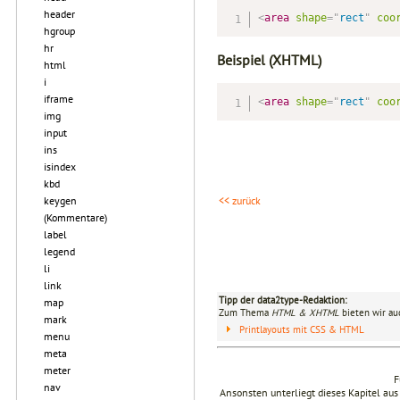
header
<
area
shape
=
"
rect
"
coo
hgroup
hr
Beispiel (XHTML)
html
i
iframe
<
area
shape
=
"
rect
"
coo
img
input
ins
isindex
kbd
keygen
<< zurück
(Kommentare)
label
legend
li
link
Tipp der data2type-Redaktion:
map
Zum Thema
HTML & XHTML
bieten wir au
mark
Printlayouts mit CSS & HTML
menu
meta
meter
F
nav
Ansonsten unterliegt dieses Kapitel 