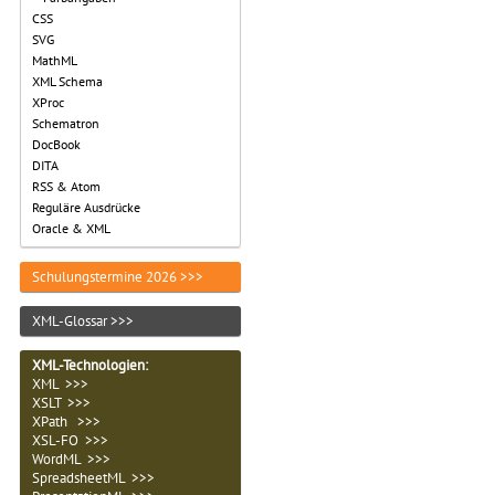
CSS
SVG
MathML
XML Schema
XProc
Schematron
DocBook
DITA
RSS & Atom
Reguläre Ausdrücke
Oracle & XML
Schulungstermine 2026 >>>
XML-Glossar >>>
XML-Technologien
:
XML >>>
XSLT >>>
XPath >>>
XSL-FO >>>
WordML >>>
SpreadsheetML >>>