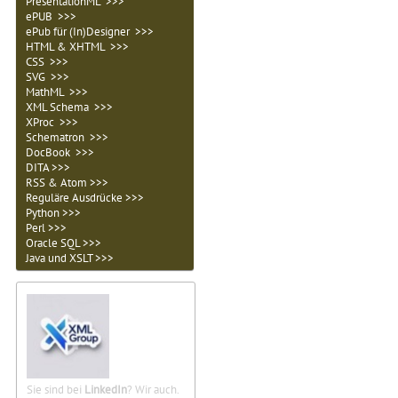
PresentationML >>>
ePUB >>>
ePub für (In)Designer >>>
HTML & XHTML >>>
CSS >>>
SVG >>>
MathML >>>
XML Schema >>>
XProc >>>
Schematron >>>
DocBook >>>
DITA >>>
RSS & Atom >>>
Reguläre Ausdrücke >>>
Python >>>
Perl >>>
Oracle SQL >>>
Java und XSLT >>>
Sie sind bei
LinkedIn
? Wir auch.