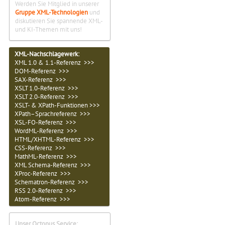
Werden Sie Mitglied in unserer
Gruppe XML-Technologien
und
diskutieren Sie spannende XML-
und KI-Themen mit uns!
XML-Nachschlagewerk:
XML 1.0 & 1.1-Referenz >>>
DOM-Referenz >>>
SAX-Referenz >>>
XSLT 1.0-Referenz >>>
XSLT 2.0-Referenz >>>
XSLT- & XPath-Funktionen >>>
XPath–Sprachreferenz >>>
XSL-FO-Referenz >>>
WordML-Referenz >>>
HTML/XHTML-Referenz >>>
CSS-Referenz >>>
MathML-Referenz >>>
XML Schema-Referenz >>>
XProc-Referenz >>>
Schematron-Referenz >>>
RSS 2.0-Referenz >>>
Atom-Referenz >>>
Unser Octopus Service: