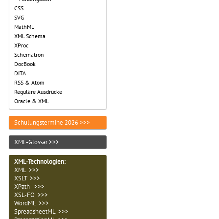
CSS
SVG
MathML
XML Schema
XProc
Schematron
DocBook
DITA
RSS & Atom
Reguläre Ausdrücke
Oracle & XML
Schulungstermine 2026 >>>
XML-Glossar >>>
XML-Technologien
:
XML >>>
XSLT >>>
XPath >>>
XSL-FO >>>
WordML >>>
SpreadsheetML >>>