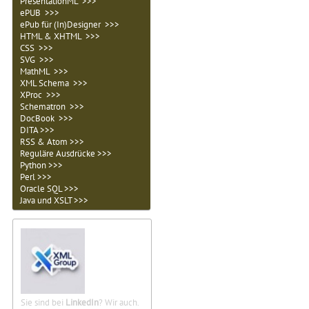
PresentationML >>>
ePUB >>>
ePub für (In)Designer >>>
HTML & XHTML >>>
CSS >>>
SVG >>>
MathML >>>
XML Schema >>>
XProc >>>
Schematron >>>
DocBook >>>
DITA >>>
RSS & Atom >>>
Reguläre Ausdrücke >>>
Python >>>
Perl >>>
Oracle SQL >>>
Java und XSLT >>>
Sie sind bei
LinkedIn
? Wir auch.