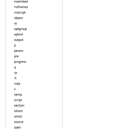
noembed
noframes
noscript
object
ol
optgroup
option
output
p
param
pre
progress
q
rp
rt
ruby
s
samp
script
section
select
small
source
span