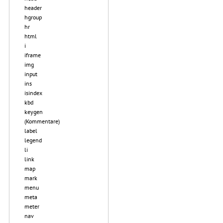
header
hgroup
hr
html
i
iframe
img
input
ins
isindex
kbd
keygen
(Kommentare)
label
legend
li
link
map
mark
menu
meta
meter
nav