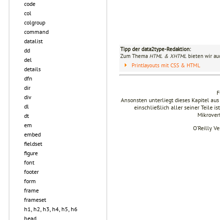
code
col
colgroup
command
datalist
Tipp der data2type-Redaktion:
dd
Zum Thema
HTML & XHTML
bieten wir au
del
Printlayouts mit CSS & HTML
details
dfn
dir
F
div
Ansonsten unterliegt dieses Kapitel 
dl
einschließlich aller seiner Teile i
Mikrover
dt
em
O’Reilly V
embed
fieldset
figure
font
footer
form
frame
frameset
h1, h2, h3, h4, h5, h6
head