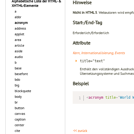
Alphabetische Liste der HTML- &
Hinweise
XHTML-Elemente
a
Nicht in HTML 5
. Webautoren wird empf
abbr
Start-/End-Tag
acronym
address
Erforderlich/Erforderlich
applet
area
Attribute
article
aside
Kern, Internationalisierung, Events
audio
title="text"
b
base
Enthält den vollständigen Ausdruck f
Übersetzungssysteme und Suchmasch
basefont
bdo
Beispiel
big
blockquote
body
<
acronym
title
=
"
World 
br
button
canvas
caption
center
cite
<< zurück