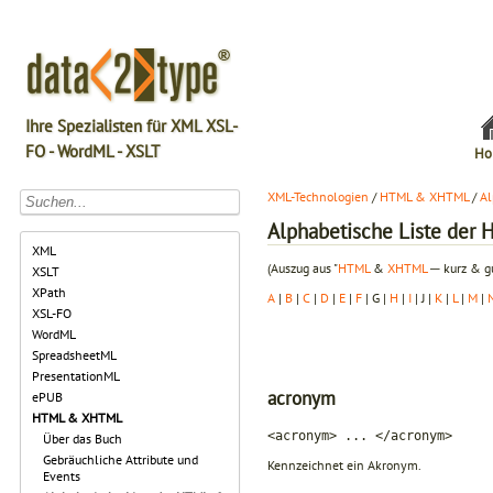
Ihre Spezialisten für XML XSL-
FO - WordML - XSLT
Ho
XML-Technologien
/
HTML & XHTML
/
Al
Alphabetische Liste de
XML
(Auszug aus "
HTML
&
XHTML
─ kurz & gu
XSLT
XPath
A
|
B
|
C
|
D
|
E
|
F
| G |
H
|
I
| J |
K
|
L
|
M
|
XSL-FO
WordML
SpreadsheetML
PresentationML
acronym
ePUB
HTML & XHTML
<acronym> ... </acronym>
Über das Buch
Gebräuchliche Attribute und
Kennzeichnet ein Akronym.
Events