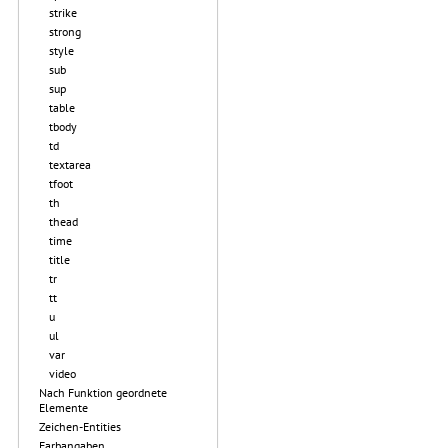
strike
strong
style
sub
sup
table
tbody
td
textarea
tfoot
th
thead
time
title
tr
tt
u
ul
var
video
Nach Funktion geordnete
Elemente
Zeichen-Entities
Farbangaben