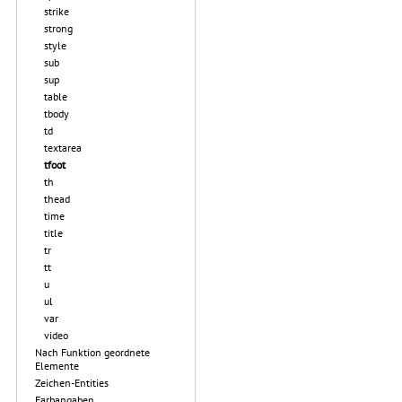
strike
strong
style
sub
sup
table
tbody
td
textarea
tfoot
th
thead
time
title
tr
tt
u
ul
var
video
Nach Funktion geordnete
Elemente
Zeichen-Entities
Farbangaben