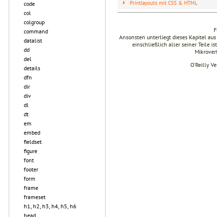
Printlayouts mit CSS & HTML
code
col
colgroup
F
command
Ansonsten unterliegt dieses Kapitel 
datalist
einschließlich aller seiner Teile i
dd
Mikrover
del
O’Reilly V
details
dfn
dir
div
dl
dt
em
embed
fieldset
figure
font
footer
form
frame
frameset
h1, h2, h3, h4, h5, h6
head