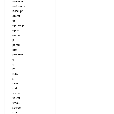
noembed
noframes
noscript
object
ol
optgroup
option
output
p
param
pre
progress
q
rp
rt
ruby
s
samp
script
section
select
small
source
span