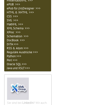
PresentationML >>>
ePUB >>>
ePub für (In)Designer >>>
HTML & XHTML >>>
CSS >>>
SVG >>>
MathML >>>
XML Schema >>>
XProc >>>
Schematron >>>
DocBook >>>
DITA >>>
RSS & Atom >>>
Reguläre Ausdrücke >>>
Python >>>
Perl >>>
Oracle SQL >>>
Java und XSLT >>>
Sie sind bei
LinkedIn
? Wir auch.