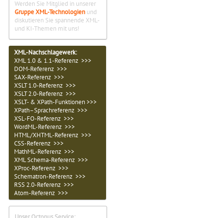
Werden Sie Mitglied in unserer
Gruppe XML-Technologien
und
diskutieren Sie spannende XML-
und KI-Themen mit uns!
XML-Nachschlagewerk:
XML 1.0 & 1.1-Referenz >>>
DOM-Referenz >>>
SAX-Referenz >>>
XSLT 1.0-Referenz >>>
XSLT 2.0-Referenz >>>
XSLT- & XPath-Funktionen >>>
XPath–Sprachreferenz >>>
XSL-FO-Referenz >>>
WordML-Referenz >>>
HTML/XHTML-Referenz >>>
CSS-Referenz >>>
MathML-Referenz >>>
XML Schema-Referenz >>>
XProc-Referenz >>>
Schematron-Referenz >>>
RSS 2.0-Referenz >>>
Atom-Referenz >>>
Unser Octopus Service: