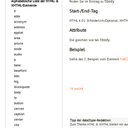
Alphabetische Liste der HTML- &
finden Sie im Eintrag zu
.
tbody
XHTML-Elemente
Start-/End-Tag
a
abbr
HTML 4.01: Erforderlich/Optional; XHTML
acronym
address
Attribute
applet
area
Die gleichen wie bei
.
tbody
article
Beispiel
aside
audio
Siehe das 2. Beispiel vom Element
tabl
b
base
basefont
bdo
big
blockquote
<< zurück
body
br
button
canvas
caption
center
Tipp der data2type-Redaktion:
Zum Thema
HTML & XHTML
bieten wir au
cite