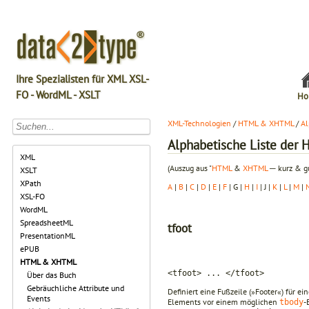
Ihre Spezialisten für XML XSL-
FO - WordML - XSLT
Ho
XML-Technologien
/
HTML & XHTML
/
Al
Alphabetische Liste de
XML
(Auszug aus "
HTML
&
XHTML
─ kurz & gu
XSLT
XPath
A
|
B
|
C
|
D
|
E
|
F
| G |
H
|
I
| J |
K
|
L
|
M
|
XSL-FO
WordML
SpreadsheetML
tfoot
PresentationML
ePUB
HTML & XHTML
<tfoot> ... </tfoot>
Über das Buch
Gebräuchliche Attribute und
Definiert eine Fußzeile (»Footer«) für e
Events
Elements vor einem möglichen
-
tbody