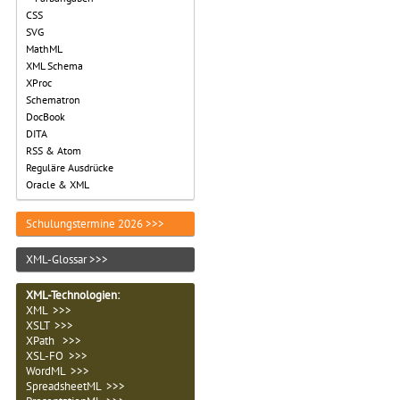
CSS
SVG
MathML
XML Schema
XProc
Schematron
DocBook
DITA
RSS & Atom
Reguläre Ausdrücke
Oracle & XML
Schulungstermine 2026 >>>
XML-Glossar >>>
XML-Technologien
:
XML >>>
XSLT >>>
XPath >>>
XSL-FO >>>
WordML >>>
SpreadsheetML >>>