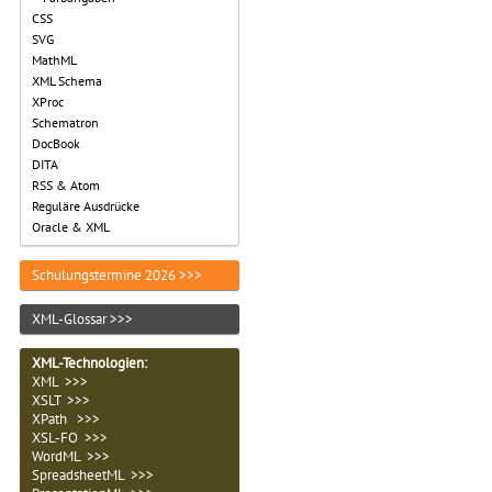
CSS
SVG
MathML
XML Schema
XProc
Schematron
DocBook
DITA
RSS & Atom
Reguläre Ausdrücke
Oracle & XML
Schulungstermine 2026 >>>
XML-Glossar >>>
XML-Technologien
:
XML >>>
XSLT >>>
XPath >>>
XSL-FO >>>
WordML >>>
SpreadsheetML >>>