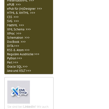
PresentationML >>>
ePUB >>>
ePub für (In)Designer >>>
HTML & XHTML >>>
CSS >>>
SVG >>>
MathML >>>
XML Schema >>>
XProc >>>
Schematron >>>
DocBook >>>
DITA >>>
RSS & Atom >>>
Reguläre Ausdrücke >>>
Python >>>
Perl >>>
Oracle SQL >>>
Java und XSLT >>>
Sie sind bei
LinkedIn
? Wir auch.