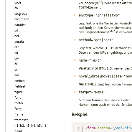
code
verlangen (
). Wird dieses Attri
off
-Element.
form
col
colgroup
enctype="Inhaltstyp"
command
Legt fest, wie die Werte der Kontr
datalist
) an den Server übermittelt
method
dd
das Eingabeelement
verwende
file
del
method="get|post"
details
dfn
Legt fest, welche HTTP-Methode zu
Daten an den URL angehängt und m
dir
div
name="Text"
dl
Veraltet in XHTML 1.0
; verwenden 
dt
em
(
novalidate
novalidate="nov
embed
Nur HTML 5
. Legt fest, ob das Form
fieldset
figure
target="Name"
font
Gibt den Namen des Fensters oder F
footer
Namen kann auch eines der Schlüs
form
Beispiel
frame
frameset
h1, h2, h3, h4, h5, h6
<
form
action
=
"
/cgi-bin
head