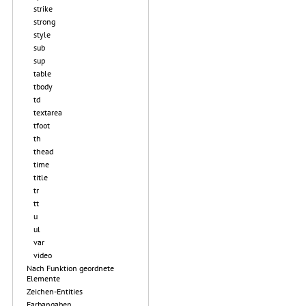
strike
strong
style
sub
sup
table
tbody
td
textarea
tfoot
th
thead
time
title
tr
tt
u
ul
var
video
Nach Funktion geordnete
Elemente
Zeichen-Entities
Farbangaben