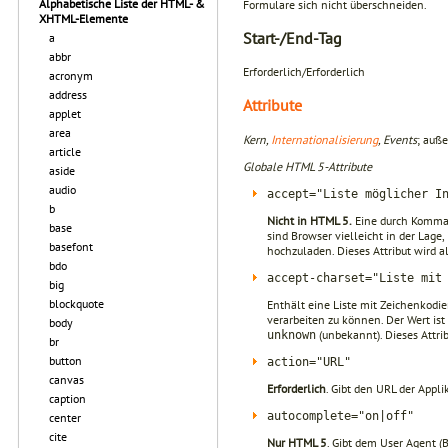
Alphabetische Liste der HTML- &
Formulare sich nicht überschneiden.
XHTML-Elemente
Start-/End-Tag
a
abbr
Erforderlich/Erforderlich
acronym
address
Attribute
applet
area
Kern,
Internationalisierung
, Events
; auß
article
Globale HTML 5-Attribute
aside
audio
accept="Liste möglicher I
b
Nicht in HTML 5.
Eine durch Kommas
base
sind Browser vielleicht in der Lage
basefont
hochzuladen. Dieses Attribut wird al
bdo
accept-charset="Liste mit
big
blockquote
Enthält eine Liste mit Zeichenkodi
verarbeiten zu können. Der Wert is
body
(unbekannt). Dieses Attrib
unknown
br
button
action="URL"
canvas
Erforderlich
. Gibt den URL der Appli
caption
autocomplete="on|off"
center
cite
Nur HTML 5
. Gibt dem User Agent (B