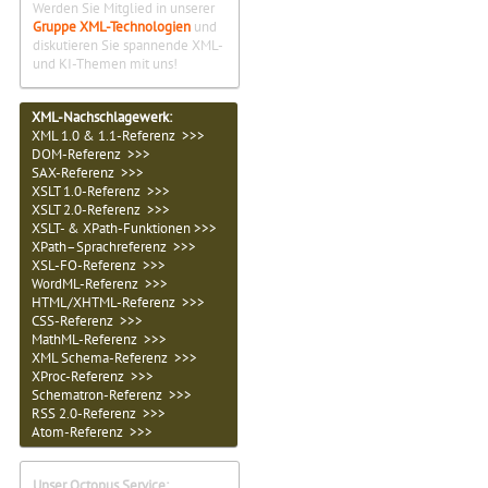
Werden Sie Mitglied in unserer
Gruppe XML-Technologien
und
diskutieren Sie spannende XML-
und KI-Themen mit uns!
XML-Nachschlagewerk:
XML 1.0 & 1.1-Referenz >>>
DOM-Referenz >>>
SAX-Referenz >>>
XSLT 1.0-Referenz >>>
XSLT 2.0-Referenz >>>
XSLT- & XPath-Funktionen >>>
XPath–Sprachreferenz >>>
XSL-FO-Referenz >>>
WordML-Referenz >>>
HTML/XHTML-Referenz >>>
CSS-Referenz >>>
MathML-Referenz >>>
XML Schema-Referenz >>>
XProc-Referenz >>>
Schematron-Referenz >>>
RSS 2.0-Referenz >>>
Atom-Referenz >>>
Unser Octopus Service: