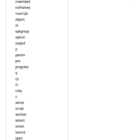
noembed
noframes
noscript
object
ol
optgroup
option
output
p
param
pre
progress
q
rp
rt
ruby
s
samp
script
section
select
small
source
span