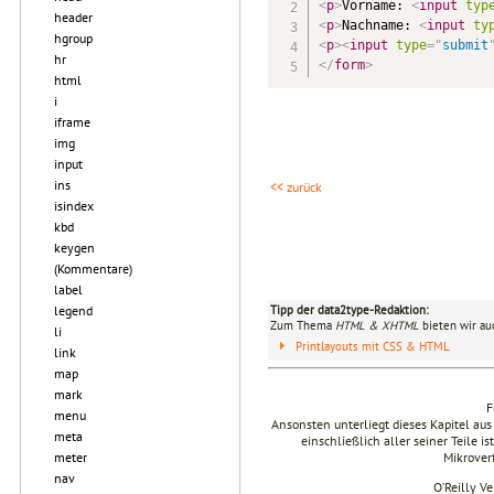
<
p
>
Vorname: 
<
input
typ
header
<
p
>
Nachname: 
<
input
ty
hgroup
<
p
>
<
input
type
=
"
submit
hr
</
form
>
html
i
iframe
img
input
ins
<< zurück
isindex
kbd
keygen
(Kommentare)
label
Tipp der data2type-Redaktion:
legend
Zum Thema
HTML & XHTML
bieten wir au
li
Printlayouts mit CSS & HTML
link
map
mark
F
menu
Ansonsten unterliegt dieses Kapitel 
meta
einschließlich aller seiner Teile i
Mikrover
meter
nav
O’Reilly V