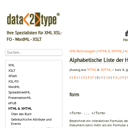
Ihre Spezialisten für XML XSL-
FO - WordML - XSLT
Ho
XML-Technologien
/
HTML & XHTML
/
Al
Alphabetische Liste de
XML
(Auszug aus "
HTML
&
XHTML
─ kurz & gu
XSLT
XPath
A
|
B
|
C
|
D
|
E
|
F
| G |
H
|
I
| J |
K
|
L
|
M
|
XSL-FO
WordML
SpreadsheetML
form
PresentationML
ePUB
HTML & XHTML
<form> ... </form>
Über das Buch
Gebräuchliche Attribute und
Bezeichnet ein interaktives Formular, 
Events
Dokument kann mehr als ein Formular en