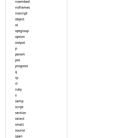
noembed
noframes
noscript
object
ol
optgroup
option
output
p
param
pre
progress
q
rp
rt
ruby
s
samp
script
section
select
small
source
span