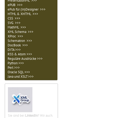
PresentationML >>>
ePUB >>>
ePub für (In)Designer >>>
HTML & XHTML >>>
CSS >>>
SVG >>>
MathML >>>
XML Schema >>>
XProc >>>
Schematron >>>
DocBook >>>
DITA >>>
RSS & Atom >>>
Reguläre Ausdrücke >>>
Python >>>
Perl >>>
Oracle SQL >>>
Java und XSLT >>>
Sie sind bei
LinkedIn
? Wir auch.