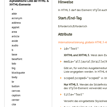
Alphabetische Liste der HTML- &
Hinweise
XHTML-Elemente
a
In HTML 5 darf das Element
auc
style
abbr
Start-/End-Tag
acronym
address
Erforderlich/Erforderlich
applet
area
Attribute
article
aside
Internationalisierung, globale HTML 5-At
audio
id="Text"
b
base
XHTML und XHTML 5.
Weist dem Ele
basefont
media="all|aural|braille|
bdo
Gibt an, für welches Ausgabemedium
big
Liste angegeben werden. In HTML 4
blockquote
body
(
in X
scoped
scoped="scoped"
br
Nur HTML 5.
Wendet die Stildefini
button
das
-Element verwendet wur
style
canvas
title="Text"
caption
center
Versieht das eingebettete Styleshee
cite