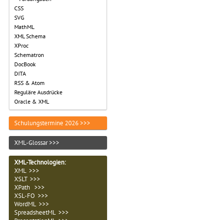
CSS
SVG
MathML
XML Schema
XProc
Schematron
DocBook
DITA
RSS & Atom
Reguläre Ausdrücke
Oracle & XML
Schulungstermine 2026 >>>
XML-Glossar >>>
XML-Technologien
:
XML >>>
XSLT >>>
XPath >>>
XSL-FO >>>
WordML >>>
SpreadsheetML >>>