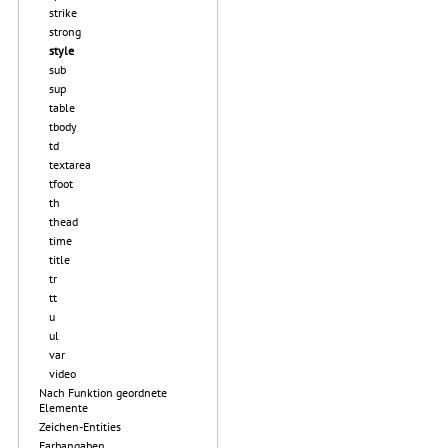
strike
strong
style
sub
sup
table
tbody
td
textarea
tfoot
th
thead
time
title
tr
tt
u
ul
var
video
Nach Funktion geordnete
Elemente
Zeichen-Entities
Farbangaben