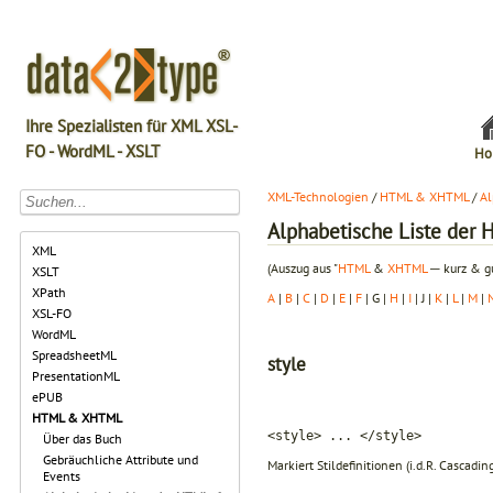
Ihre Spezialisten für XML XSL-
FO - WordML - XSLT
Ho
XML-Technologien
/
HTML & XHTML
/
Al
Alphabetische Liste de
XML
(Auszug aus "
HTML
&
XHTML
─ kurz & gu
XSLT
XPath
A
|
B
|
C
|
D
|
E
|
F
| G |
H
|
I
| J |
K
|
L
|
M
|
XSL-FO
WordML
SpreadsheetML
style
PresentationML
ePUB
HTML & XHTML
<style> ... </style>
Über das Buch
Gebräuchliche Attribute und
Markiert Stildefinitionen (i.d.R. Cascadi
Events