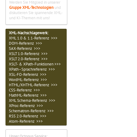
Werden Sie Mitglied in unserer
Gruppe XML-Technologien
und
diskutieren Sie spannende XML-
und KI-Themen mit uns!
XML-Nachschlagewerk:
XML 1.0 & 1.1-Referenz >>>
DOM-Referenz >>>
SAX-Referenz >>>
XSLT 1.0-Referenz >>>
XSLT 2.0-Referenz >>>
XSLT- & XPath-Funktionen >>>
XPath–Sprachreferenz >>>
XSL-FO-Referenz >>>
WordML-Referenz >>>
HTML/XHTML-Referenz >>>
CSS-Referenz >>>
MathML-Referenz >>>
XML Schema-Referenz >>>
XProc-Referenz >>>
Schematron-Referenz >>>
RSS 2.0-Referenz >>>
Atom-Referenz >>>
Unser Octopus Service: