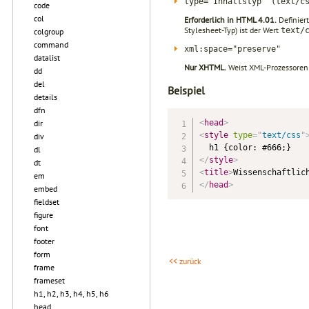
type="Inhaltstyp" (text/c
code
col
Erforderlich in HTML 4.01.
Definiert
Stylesheet-Typ) ist der Wert
text/
colgroup
command
xml:space="preserve"
datalist
Nur XHTML.
Weist XML-Prozessoren 
dd
del
Beispiel
details
dfn
dir
<
head
>
<
style
type
=
"
text/css
"
div
dl
</
style
>
dt
<
title
>
Wissenschaftlic
em
</
head
>
embed
fieldset
figure
font
footer
form
<< zurück
frame
frameset
h1, h2, h3, h4, h5, h6
head