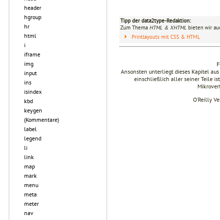
header
hgroup
Tipp der data2type-Redaktion:
hr
Zum Thema
HTML & XHTML
bieten wir au
html
Printlayouts mit CSS & HTML
i
iframe
img
F
Ansonsten unterliegt dieses Kapitel 
input
einschließlich aller seiner Teile i
ins
Mikrover
isindex
O’Reilly V
kbd
keygen
(Kommentare)
label
legend
li
link
map
mark
menu
meta
meter
nav