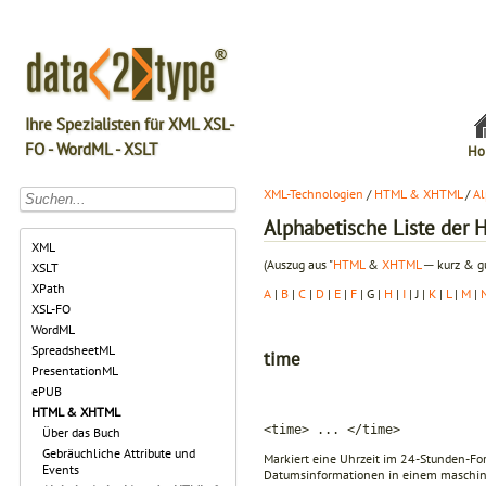
Ihre Spezialisten für XML XSL-
FO - WordML - XSLT
Ho
XML-Technologien
/
HTML & XHTML
/
Al
Alphabetische Liste de
XML
(Auszug aus "
HTML
&
XHTML
─ kurz & gu
XSLT
XPath
A
|
B
|
C
|
D
|
E
|
F
| G |
H
|
I
| J |
K
|
L
|
M
|
XSL-FO
WordML
SpreadsheetML
time
PresentationML
ePUB
HTML & XHTML
<time> ... </time>
Über das Buch
Gebräuchliche Attribute und
Markiert eine Uhrzeit im 24-Stunden-F
Events
Datumsinformationen in einem maschine