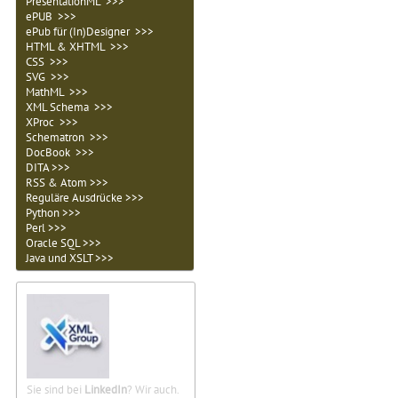
PresentationML >>>
ePUB >>>
ePub für (In)Designer >>>
HTML & XHTML >>>
CSS >>>
SVG >>>
MathML >>>
XML Schema >>>
XProc >>>
Schematron >>>
DocBook >>>
DITA >>>
RSS & Atom >>>
Reguläre Ausdrücke >>>
Python >>>
Perl >>>
Oracle SQL >>>
Java und XSLT >>>
Sie sind bei
LinkedIn
? Wir auch.