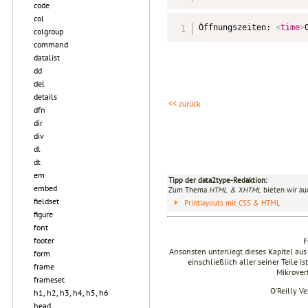
code
col
Öffnungszeiten: 
<
time
>
colgroup
command
datalist
dd
del
details
<< zurück
dfn
dir
div
dl
dt
em
Tipp der data2type-Redaktion:
embed
Zum Thema
HTML & XHTML
bieten wir au
fieldset
Printlayouts mit CSS & HTML
figure
font
footer
F
Ansonsten unterliegt dieses Kapitel 
form
einschließlich aller seiner Teile i
frame
Mikrover
frameset
O’Reilly V
h1, h2, h3, h4, h5, h6
head