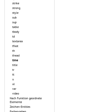
strike
strong
style
sub
sup
table
tbody
td
textarea
tfoot
th
thead
time
title
tr
tt
u
ul
var
video
Nach Funktion geordnete
Elemente
Zeichen-Entities
Farbangaben