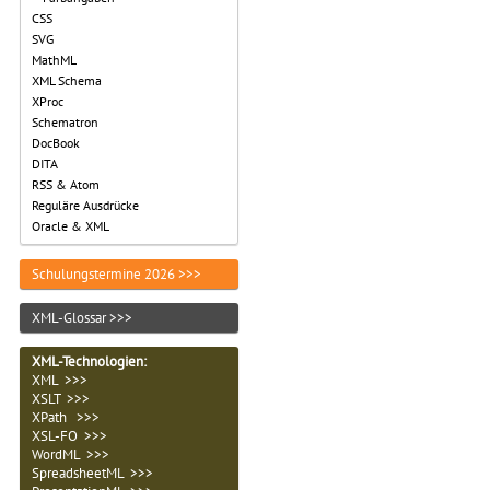
CSS
SVG
MathML
XML Schema
XProc
Schematron
DocBook
DITA
RSS & Atom
Reguläre Ausdrücke
Oracle & XML
Schulungstermine 2026 >>>
XML-Glossar >>>
XML-Technologien
:
XML >>>
XSLT >>>
XPath >>>
XSL-FO >>>
WordML >>>
SpreadsheetML >>>