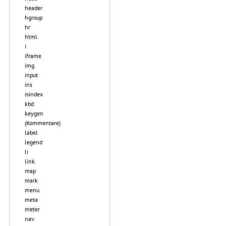
header
hgroup
hr
html
i
iframe
img
input
ins
isindex
kbd
keygen
(Kommentare)
label
legend
li
link
map
mark
menu
meta
meter
nav