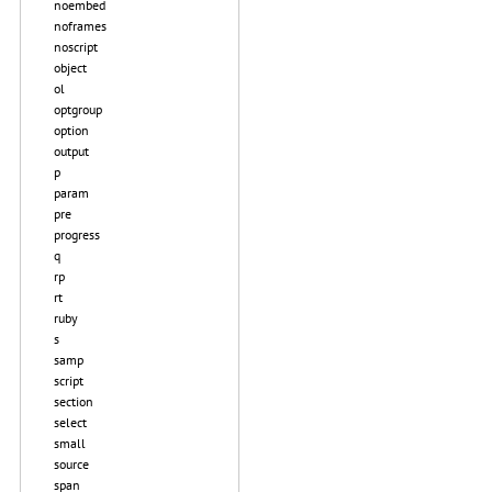
noembed
noframes
noscript
object
ol
optgroup
option
output
p
param
pre
progress
q
rp
rt
ruby
s
samp
script
section
select
small
source
span