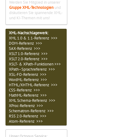
Werden Sie Mitglied in unserer
Gruppe XML-Technologien
und
diskutieren Sie spannende XML-
und KI-Themen mit uns!
XML-Nachschlagewerk:
XML 1.0 & 1.1-Referenz >>>
DOM-Referenz >>>
SAX-Referenz >>>
XSLT 1.0-Referenz >>>
XSLT 2.0-Referenz >>>
XSLT- & XPath-Funktionen >>>
XPath–Sprachreferenz >>>
XSL-FO-Referenz >>>
WordML-Referenz >>>
HTML/XHTML-Referenz >>>
CSS-Referenz >>>
MathML-Referenz >>>
XML Schema-Referenz >>>
XProc-Referenz >>>
Schematron-Referenz >>>
RSS 2.0-Referenz >>>
Atom-Referenz >>>
Unser Octopus Service: