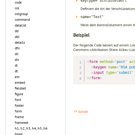
keytype="Schlüsselwort"
code
col
Definiert die Art der Verschlüsselun
colgroup
name="Text"
command
Weist dem Kontrollelement einen N
datalist
dd
Beispiel
del
details
Der folgende Code basiert auf einem Li
dfn
Commons-»Attribution-Share Alike«-Liz
dir
div
<
form
method
=
"
post
"
ac
dl
<
keygen
name
=
"
RSA pu
dt
<
input
type
=
"
submit
"
em
</
form
>
embed
fieldset
figure
font
footer
form
<< zurück
frame
frameset
h1, h2, h3, h4, h5, h6
head