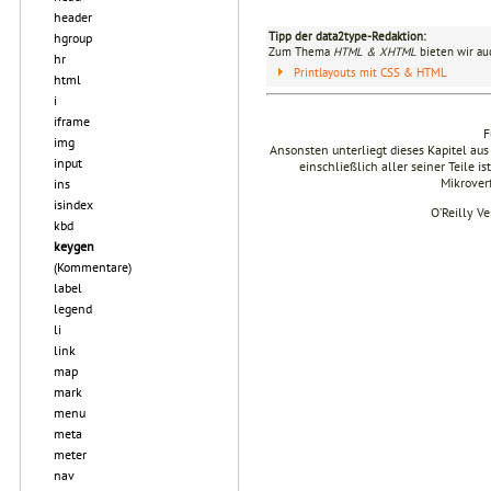
header
Tipp der data2type-Redaktion:
hgroup
Zum Thema
HTML & XHTML
bieten wir au
hr
Printlayouts mit CSS & HTML
html
i
iframe
F
img
Ansonsten unterliegt dieses Kapitel 
input
einschließlich aller seiner Teile i
Mikrover
ins
isindex
O’Reilly V
kbd
keygen
(Kommentare)
label
legend
li
link
map
mark
menu
meta
meter
nav