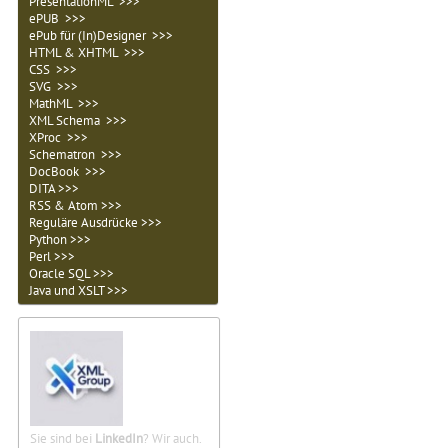
PresentationML >>>
ePUB >>>
ePub für (In)Designer >>>
HTML & XHTML >>>
CSS >>>
SVG >>>
MathML >>>
XML Schema >>>
XProc >>>
Schematron >>>
DocBook >>>
DITA >>>
RSS & Atom >>>
Reguläre Ausdrücke >>>
Python >>>
Perl >>>
Oracle SQL >>>
Java und XSLT >>>
Sie sind bei
LinkedIn
? Wir auch.