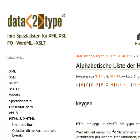
Ihre Spezialisten für XML XSL-
FO - WordML - XSLT
Ho
XML-Technologien
/
HTML & XHTML
/
Al
Alphabetische Liste de
XML
(Auszug aus "
HTML
&
XHTML
─ kurz & gu
XSLT
XPath
A
|
B
|
C
|
D
|
E
|
F
| G |
H
|
I
| J |
K
|
L
|
M
|
XSL-FO
WordML
SpreadsheetML
keygen
PresentationML
ePUB
HTML & XHTML
HTML:
; XHMTL:
<keygen>
<keygen/>
Über das Buch
Gebräuchliche Attribute und
Wird als Teil eines mit
definierten
form
Events
Zertifikaten (für sichere Transaktionen) 