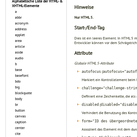
Alphabetische Liste der HTML- &
XHTML-Elemente
Hinweise
a
abbr
Nur HTML 5.
acronym
Start-/End-Tag
address
applet
Dies ist ein leeres Element. In HTML 5
area
Entwickler können vor dem Schrägstrich 
article
Attribute
aside
audio
Globale HTML 5-Attribute
b
base
(
autofocus
autofocus="autof
basefont
Markiert ein Kontrollelement beim
bdo
big
challenge="challenge-stri
blockquote
Definiert eine Zeichenkette, die 
body
(
br
disabled
disabled="disable
button
Verhindert die Benutzung des Kontr
canvas
form="ID des übergeordnet
caption
center
Assoziiert das Element mit dem du
cite