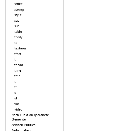
strike
strong
style
sub
sup
table
tbody
td
textarea
tfoot
th
thead
time
title
tr
tt
u
ul
var
video
Nach Funktion geordnete
Elemente
Zeichen-Entities
Farbangaben