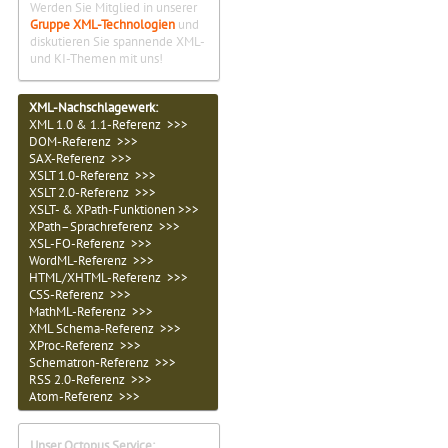
Werden Sie Mitglied in unserer
Gruppe XML-Technologien
und
diskutieren Sie spannende XML-
und KI-Themen mit uns!
XML-Nachschlagewerk:
XML 1.0 & 1.1-Referenz >>>
DOM-Referenz >>>
SAX-Referenz >>>
XSLT 1.0-Referenz >>>
XSLT 2.0-Referenz >>>
XSLT- & XPath-Funktionen >>>
XPath–Sprachreferenz >>>
XSL-FO-Referenz >>>
WordML-Referenz >>>
HTML/XHTML-Referenz >>>
CSS-Referenz >>>
MathML-Referenz >>>
XML Schema-Referenz >>>
XProc-Referenz >>>
Schematron-Referenz >>>
RSS 2.0-Referenz >>>
Atom-Referenz >>>
Unser Octopus Service: