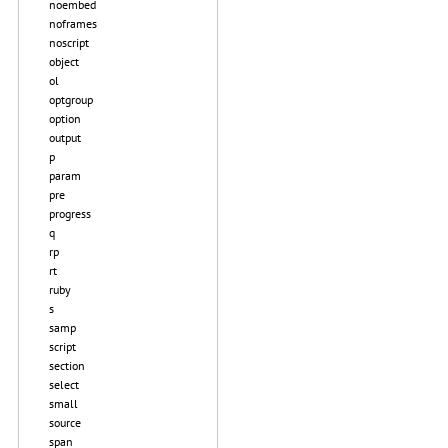
noembed
noframes
noscript
object
ol
optgroup
option
output
p
param
pre
progress
q
rp
rt
ruby
s
samp
script
section
select
small
source
span