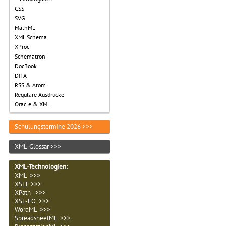
CSS
SVG
MathML
XML Schema
XProc
Schematron
DocBook
DITA
RSS & Atom
Reguläre Ausdrücke
Oracle & XML
Schulungstermine 2026 >>>
XML-Glossar >>>
XML-Technologien
:
XML >>>
XSLT >>>
XPath >>>
XSL-FO >>>
WordML >>>
SpreadsheetML >>>