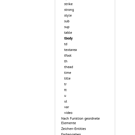
strike
strong
style
sub
sup
table
tbody
td
textarea
tfoot
th
thead
time
title
tr
tt
u
ul
var
video
Nach Funktion geordnete
Elemente
Zeichen-Entities
Farbangaben