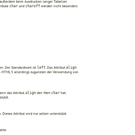
n außerdem beim Ausdrucken langer Tabellen
tribute
und
werden nicht besonders
char
charoff
en. Der Standardwert ist
. Das Attribut
left
align
e in HTML 5 allerdings zugunsten der Verwendung von
wenn das Attribut
den Wert
hat.
align
char
tützt.
n. Dieses Attribut wird nur selten unterstützt.
alte.