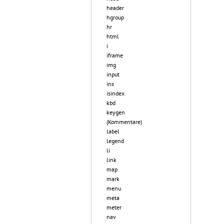
header
hgroup
hr
html
i
iframe
img
input
ins
isindex
kbd
keygen
(Kommentare)
label
legend
li
link
map
mark
menu
meta
meter
nav