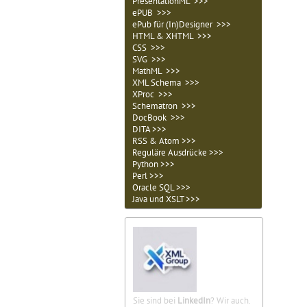
PresentationML >>>
ePUB >>>
ePub für (In)Designer >>>
HTML & XHTML >>>
CSS >>>
SVG >>>
MathML >>>
XML Schema >>>
XProc >>>
Schematron >>>
DocBook >>>
DITA >>>
RSS & Atom >>>
Reguläre Ausdrücke >>>
Python >>>
Perl >>>
Oracle SQL >>>
Java und XSLT >>>
Sie sind bei
LinkedIn
? Wir auch.