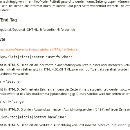
 unabhängig von ihrem Kopf- oder Fußteil gescrollt werden kann. Zeilengruppen könne
h sein, bei denen die Informationen im Kopfteil auf jeder Seite wiederholt werden. Die At
rstützt.
-/End-Tag
ptional/Optional; XHTML: Erforderlich/Erforderlich
ute
ternationalisierung, Events, globale HTML 5-Attribute
ign="left|right|center|justify|char"
ht in HTML 5.
Definiert die horizontale Ausrichtung von Text in einer oder mehreren Zell
 den Inhalt von Zellen gilt in HTML 4.01/XHTML zwar nicht offiziell als veraltet, wurd
lesheets verworfen.
ar="Zeichen"
ht in HTML 5.
Definiert ein Zeichen, an dem der Zelleninhalt ausgerichtet werden soll, 
ndardwert ist das Dezimalkomma (sprachabhängig). Dieses Attribut wird nur selten unters
aroff="Länge"
ht in HTML 5.
Gibt den Abstand zum ersten Ausrichtungszeichen (
) auf jeder Zeile a
char
lign="top|middle|bottom|baseline"
ht in HTML 5.
Definiert die vertikale Ausrichtung von Text innerhalb der Zelle(n) einer Sp