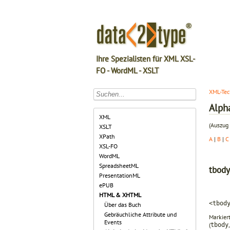
Ihre Spezialisten für XML XSL-
FO - WordML - XSLT
XML-Tec
Alph
XML
(Auszug 
XSLT
XPath
A
|
B
|
C
XSL-FO
WordML
SpreadsheetML
tbody
PresentationML
ePUB
HTML & XHTML
<tbod
Über das Buch
Gebräuchliche Attribute und
Markiert
Events
(
tbody