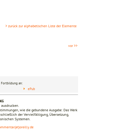
> zurück zur alphabetischen Liste der Elemente
vor >>
 Fortbildung an:
ePub
 KG
n ausdrucken.
estimmungen, wie die gebundene Ausgabe: Das Werk
nschließlich der Vervielfältigung, Übersetzung,
tronischen Systemen.
ommentar(at)oreilly.de