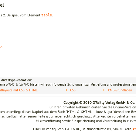
el
as 2. Beispiel vom Element
.
table
ck
r data2type-Redaktion:
hema
HTML & XHTML
bieten wir auch folgende Schulungen zur Vertiefung und professionellen
ntlayouts mit CSS & HTML
CSS
XML-Grundlagen
Copyright © 2010 O’Reilly Verlag GmbH & Co.
Für Ihren privaten Gebrauch dürfen Sie die Online-Versio
en unterliegt dieses Kapitel aus dem Buch "HTML & XHTML ─ kurz & gut" denselben B
nschließlich aller seiner Teile ist urheberrechtlich geschützt. Alle Rechte vorbehalten ei
Mikroverfilmung sowie Einspeicherung und Verarbeitung in elek
O’Reilly Verlag GmbH & Co. KG, Balthasarstraße 81, 50670 Köln,
k