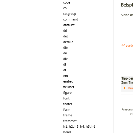
code
Beispi
col
colgroup
Siehe d
command
datalist
dd
del
details
<< zurü
dfn
dir
div
dl
dt
em
Tipp de
embed
Zum T
fieldset
Pri
figure
font
footer
Ansonst
form
ei
frame
frameset
h1, h2, h3, h4, h5, h6
head