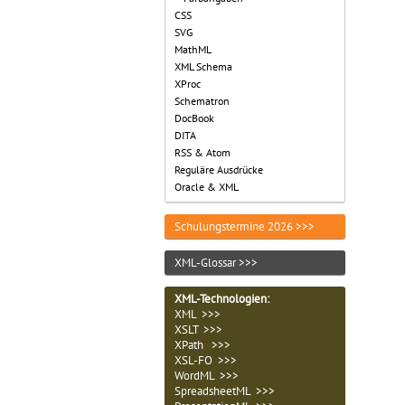
CSS
SVG
MathML
XML Schema
XProc
Schematron
DocBook
DITA
RSS & Atom
Reguläre Ausdrücke
Oracle & XML
Schulungstermine 2026 >>>
XML-Glossar >>>
XML-Technologien
:
XML >>>
XSLT >>>
XPath >>>
XSL-FO >>>
WordML >>>
SpreadsheetML >>>