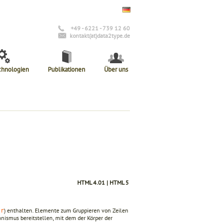
+49 - 6221 - 739 12 60
kontakt(at)data2type.de
chnologien
Publikationen
Über uns
HTML 4.01 | HTML 5
) enthalten. Elemente zum Gruppieren von Zeilen
tr
nismus bereitstellen, mit dem der Körper der