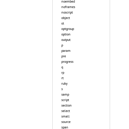
noembed
noframes
noscript
object
ol
optgroup
option
output
p
param
pre
progress
q
rp
rt
ruby
s
samp
script
section
select
small
source
span