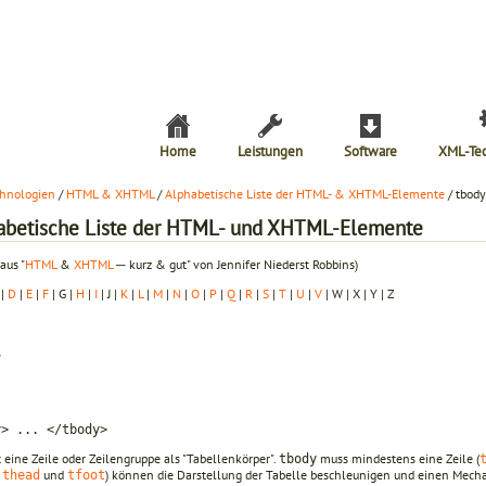
Home
Leistungen
Software
XML-Te
hnologien
/
HTML & XHTML
/
Alphabetische Liste der HTML- & XHTML-Elemente
/ tbody
abetische Liste der HTML- und XHTML-Elemente
aus "
HTML
&
XHTML
─ kurz & gut" von Jennifer Niederst Robbins)
|
D
|
E
|
F
| G |
H
|
I
| J |
K
|
L
|
M
|
N
|
O
|
P
|
Q
|
R
|
S
|
T
|
U
|
V
| W | X | Y | Z
y> ... </tbody>
 eine Zeile oder Zeilengruppe als "Tabellenkörper".
muss mindestens eine Zeile (
tbody
,
und
) können die Darstellung der Tabelle beschleunigen und einen Mecha
thead
tfoot