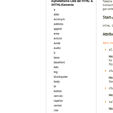
Alphabetische Liste der HTML- &
Tabelle
XHTML-Elemente
hilfreic
gut unte
a
abbr
Start
acronym
address
HTML: O
applet
area
Attrib
article
Kern, In
aside
audio
al
b
Nic
base
für
basefont
Sty
bdo
ch
big
blockquote
Nic
Sta
body
br
ch
button
Nic
canvas
caption
va
center
Nic
cite