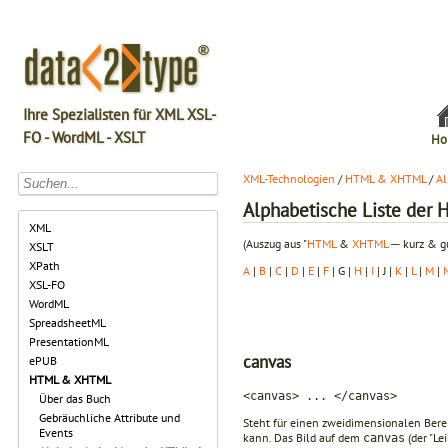
Ihre Spezialisten für XML XSL-
FO - WordML - XSLT
Ho
XML-Technologien
/
HTML & XHTML
/
Al
Alphabetische Liste de
XML
(Auszug aus "
HTML
&
XHTML
─ kurz & gu
XSLT
XPath
A
|
B
|
C
|
D
|
E
|
F
| G |
H
|
I
| J |
K
|
L
|
M
|
XSL-FO
WordML
SpreadsheetML
PresentationML
canvas
ePUB
HTML & XHTML
<canvas> ... </canvas>
Über das Buch
Gebräuchliche Attribute und
Steht für einen zweidimensionalen Berei
Events
kann. Das Bild auf dem
(der "Le
canvas