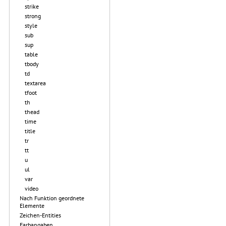
strike
strong
style
sub
sup
table
tbody
td
textarea
tfoot
th
thead
time
title
tr
tt
u
ul
var
video
Nach Funktion geordnete
Elemente
Zeichen-Entities
Farbangaben