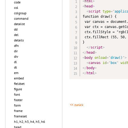
<
html
>
code
<
head
>
col
<
script
type
=
"
applic
colgroup
function draw() {

command
 var canvas = document.
datalist
 var ctx = canvas.getCo
dd
 ctx.fillStyle = "rgb(1
del
 ctx.fillRect (55, 50, 
details
}

dfn
</
script
>
dir
</
head
>
div
<
body
onload
=
"
draw()
"
>
dl
<
canvas
id
=
"
box
"
wid
dt
</
body
>
em
</
html
>
embed
fieldset
figure
font
footer
<< zurück
form
frame
frameset
h1, h2, h3, h4, h5, h6
head