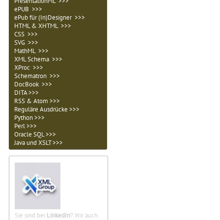
PresentationML >>>
ePUB >>>
ePub für (In)Designer >>>
HTML & XHTML >>>
CSS >>>
SVG >>>
MathML >>>
XML Schema >>>
XProc >>>
Schematron >>>
DocBook >>>
DITA >>>
RSS & Atom >>>
Reguläre Ausdrücke >>>
Python >>>
Perl >>>
Oracle SQL >>>
Java und XSLT >>>
Sie sind bei
LinkedIn
? Wir auch.