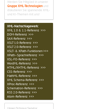
Werden Sie Mitglied in unserer
Gruppe XML-Technologien
und
diskutieren Sie spannende XML-
und KI-Themen mit uns!
XML-Nachschlagewerk:
XML 1.0 & 1.1-Referenz >>>
DOM-Referenz >>>
SAX-Referenz >>>
XSLT 1.0-Referenz >>>
XSLT 2.0-Referenz >>>
XSLT- & XPath-Funktionen >>>
XPath–Sprachreferenz >>>
XSL-FO-Referenz >>>
WordML-Referenz >>>
HTML/XHTML-Referenz >>>
CSS-Referenz >>>
MathML-Referenz >>>
XML Schema-Referenz >>>
XProc-Referenz >>>
Schematron-Referenz >>>
RSS 2.0-Referenz >>>
Atom-Referenz >>>
Unser Octopus Service: