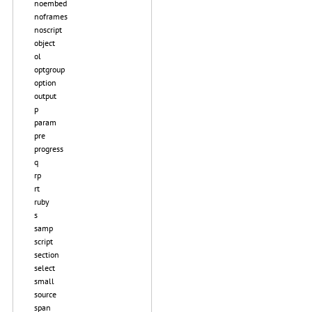
noembed
noframes
noscript
object
ol
optgroup
option
output
p
param
pre
progress
q
rp
rt
ruby
s
samp
script
section
select
small
source
span