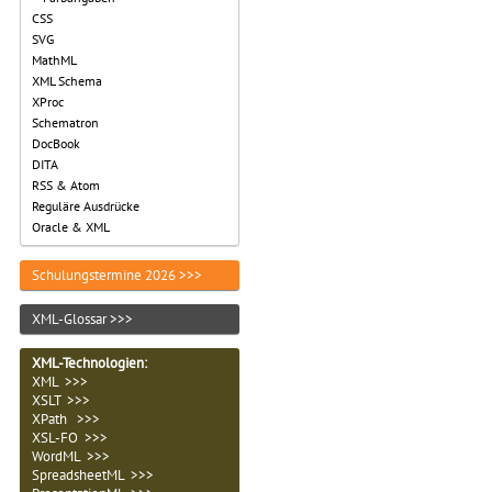
CSS
SVG
MathML
XML Schema
XProc
Schematron
DocBook
DITA
RSS & Atom
Reguläre Ausdrücke
Oracle & XML
Schulungstermine 2026 >>>
XML-Glossar >>>
XML-Technologien
:
XML >>>
XSLT >>>
XPath >>>
XSL-FO >>>
WordML >>>
SpreadsheetML >>>