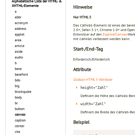
Alphabetische Liste der HTML- &
XHTML-Elemente
Hinweise
a
abbr
Nur HTML 5
.
acronym
Das
-Element ist eines der bere
canvas
address
2.0+, Safari 3.1+, Chrome 1.0+ und Oper
applet
Entwickler auf den
ExplorerCanvas
-Work
mit
verbessert werden kann.
canvas
area
article
Start-/End-Tag
aside
audio
Erforderlich/Erforderlich
b
Attribute
base
basefont
Globale HTML 5-Attribute
bdo
big
height="Zahl"
blockquote
Definiert die Höhe des
-Ber
canvas
body
br
width="Zahl"
button
Definiert die Breite des
-Ber
canvas
canvas
caption
Beispiel
center
cite