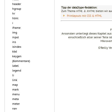
header
Tipp der data2type-Redaktion:
hgroup
Zum Thema
HTML & XHTML
bieten wir au
hr
Printlayouts mit CSS & HTML
html
i
iframe
F
img
Ansonsten unterliegt dieses Kapitel 
input
einschließlich aller seiner Teile i
Mikrover
ins
isindex
O’Reilly V
kbd
keygen
(Kommentare)
label
legend
li
link
map
mark
menu
meta
meter
nav