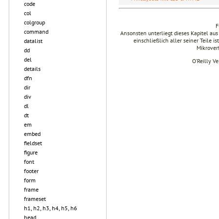
code
col
colgroup
F
command
Ansonsten unterliegt dieses Kapitel 
einschließlich aller seiner Teile i
datalist
Mikrover
dd
del
O’Reilly V
details
dfn
dir
div
dl
dt
em
embed
fieldset
figure
font
footer
form
frame
frameset
h1, h2, h3, h4, h5, h6
head