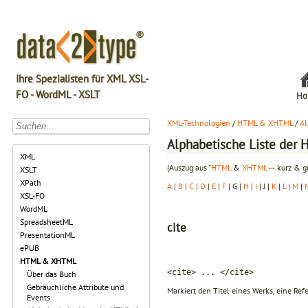
Ihre Spezialisten für XML XSL-
FO - WordML - XSLT
Ho
XML-Technologien
/
HTML & XHTML
/
Al
Alphabetische Liste de
XML
(Auszug aus "
HTML
&
XHTML
─ kurz & gu
XSLT
XPath
A
|
B
|
C
|
D
|
E
|
F
| G |
H
|
I
| J |
K
|
L
|
M
|
XSL-FO
WordML
SpreadsheetML
cite
PresentationML
ePUB
HTML & XHTML
<cite> ... </cite>
Über das Buch
Gebräuchliche Attribute und
Markiert den Titel eines Werks, eine Ref
Events