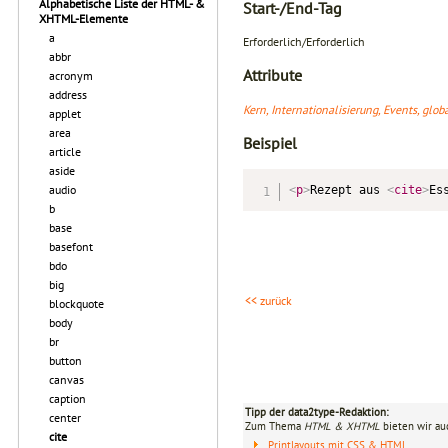
Alphabetische Liste der HTML- &
Start-/End-Tag
XHTML-Elemente
a
Erforderlich/Erforderlich
abbr
Attribute
acronym
address
Kern, Internationalisierung, Events, glo
applet
area
Beispiel
article
aside
audio
<
p
>
Rezept aus 
<
cite
>
Es
b
base
basefont
bdo
big
<< zurück
blockquote
body
br
button
canvas
caption
Tipp der data2type-Redaktion:
center
Zum Thema
HTML & XHTML
bieten wir au
cite
Printlayouts mit CSS & HTML