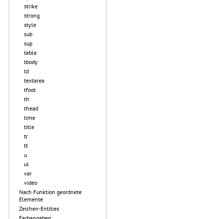
strike
strong
style
sub
sup
table
tbody
td
textarea
tfoot
th
thead
time
title
tr
tt
u
ul
var
video
Nach Funktion geordnete
Elemente
Zeichen-Entities
Farbangaben