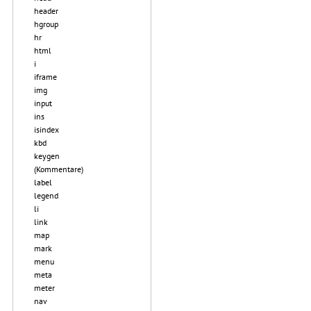
header
hgroup
hr
html
i
iframe
img
input
ins
isindex
kbd
keygen
(Kommentare)
label
legend
li
link
map
mark
menu
meta
meter
nav