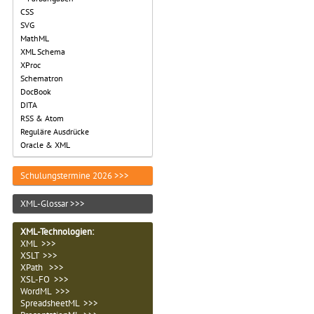
CSS
SVG
MathML
XML Schema
XProc
Schematron
DocBook
DITA
RSS & Atom
Reguläre Ausdrücke
Oracle & XML
Schulungstermine 2026 >>>
XML-Glossar >>>
XML-Technologien
:
XML >>>
XSLT >>>
XPath >>>
XSL-FO >>>
WordML >>>
SpreadsheetML >>>