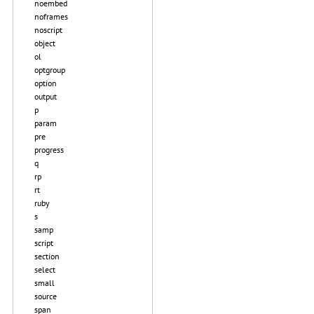
noembed
noframes
noscript
object
ol
optgroup
option
output
p
param
pre
progress
q
rp
rt
ruby
s
samp
script
section
select
small
source
span