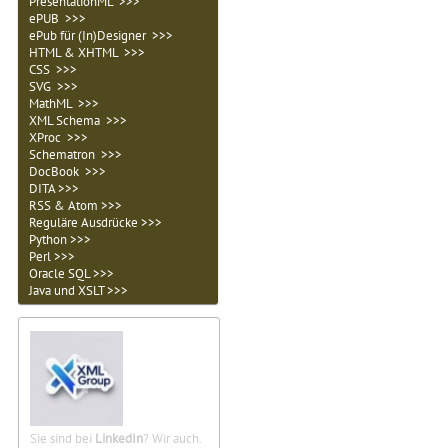
PresentationML >>>
ePUB >>>
ePub für (In)Designer >>>
HTML & XHTML >>>
CSS >>>
SVG >>>
MathML >>>
XML Schema >>>
XProc >>>
Schematron >>>
DocBook >>>
DITA >>>
RSS & Atom >>>
Reguläre Ausdrücke >>>
Python >>>
Perl >>>
Oracle SQL >>>
Java und XSLT >>>
Sie sind bei
LinkedIn
? Wir auch.