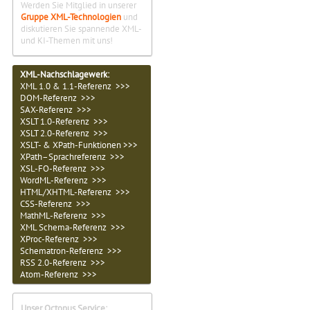
Werden Sie Mitglied in unserer
Gruppe XML-Technologien
und
diskutieren Sie spannende XML-
und KI-Themen mit uns!
XML-Nachschlagewerk:
XML 1.0 & 1.1-Referenz >>>
DOM-Referenz >>>
SAX-Referenz >>>
XSLT 1.0-Referenz >>>
XSLT 2.0-Referenz >>>
XSLT- & XPath-Funktionen >>>
XPath–Sprachreferenz >>>
XSL-FO-Referenz >>>
WordML-Referenz >>>
HTML/XHTML-Referenz >>>
CSS-Referenz >>>
MathML-Referenz >>>
XML Schema-Referenz >>>
XProc-Referenz >>>
Schematron-Referenz >>>
RSS 2.0-Referenz >>>
Atom-Referenz >>>
Unser Octopus Service: