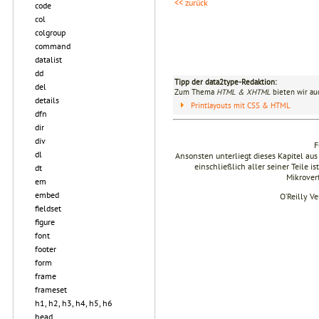
<< zurück
code
col
colgroup
command
datalist
dd
Tipp der data2type-Redaktion:
del
Zum Thema
HTML & XHTML
bieten wir au
details
Printlayouts mit CSS & HTML
dfn
dir
div
F
dl
Ansonsten unterliegt dieses Kapitel 
einschließlich aller seiner Teile i
dt
Mikrover
em
embed
O’Reilly V
fieldset
figure
font
footer
form
frame
frameset
h1, h2, h3, h4, h5, h6
head