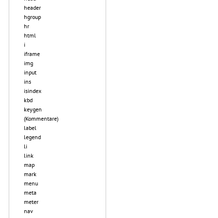
header
hgroup
hr
html
i
iframe
img
input
ins
isindex
kbd
keygen
(Kommentare)
label
legend
li
link
map
mark
menu
meta
meter
nav