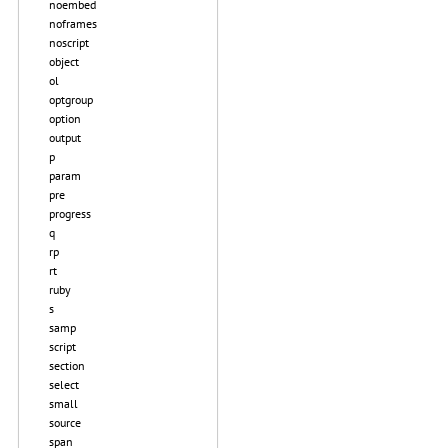
noembed
noframes
noscript
object
ol
optgroup
option
output
p
param
pre
progress
q
rp
rt
ruby
s
samp
script
section
select
small
source
span