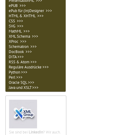
PresentationML >>>
ePUB >>>
ePub für (In)Designer >>>
HTML & XHTML >>>
CSS >>>
SVG >>>
MathML >>>
XML Schema >>>
XProc >>>
Schematron >>>
DocBook >>>
DITA >>>
RSS & Atom >>>
Reguläre Ausdrücke >>>
Python >>>
Perl >>>
Oracle SQL >>>
Java und XSLT >>>
Sie sind bei
LinkedIn
? Wir auch.