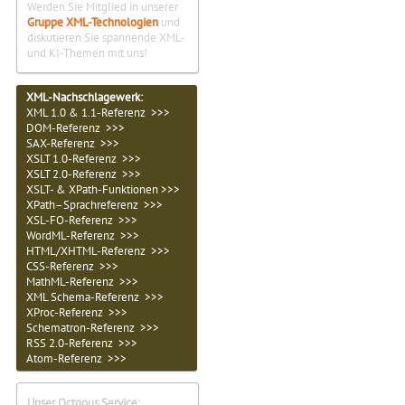
Werden Sie Mitglied in unserer
Gruppe XML-Technologien
und
diskutieren Sie spannende XML-
und KI-Themen mit uns!
XML-Nachschlagewerk:
XML 1.0 & 1.1-Referenz >>>
DOM-Referenz >>>
SAX-Referenz >>>
XSLT 1.0-Referenz >>>
XSLT 2.0-Referenz >>>
XSLT- & XPath-Funktionen >>>
XPath–Sprachreferenz >>>
XSL-FO-Referenz >>>
WordML-Referenz >>>
HTML/XHTML-Referenz >>>
CSS-Referenz >>>
MathML-Referenz >>>
XML Schema-Referenz >>>
XProc-Referenz >>>
Schematron-Referenz >>>
RSS 2.0-Referenz >>>
Atom-Referenz >>>
Unser Octopus Service: