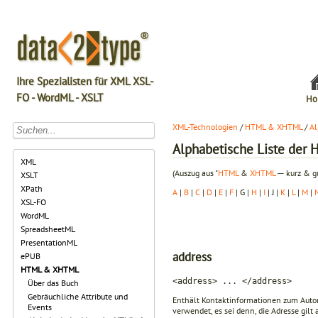
Ihre Spezialisten für XML XSL-
FO - WordML - XSLT
Ho
XML-Technologien
/
HTML & XHTML
/
Al
Alphabetische Liste de
XML
(Auszug aus "
HTML
&
XHTML
─ kurz & gu
XSLT
XPath
A
|
B
|
C
|
D
|
E
|
F
| G |
H
|
I
| J |
K
|
L
|
M
|
XSL-FO
WordML
SpreadsheetML
PresentationML
address
ePUB
HTML & XHTML
<address> ... </address>
Über das Buch
Gebräuchliche Attribute und
Enthält Kontaktinformationen zum Autor
Events
verwendet, es sei denn, die Adresse gilt