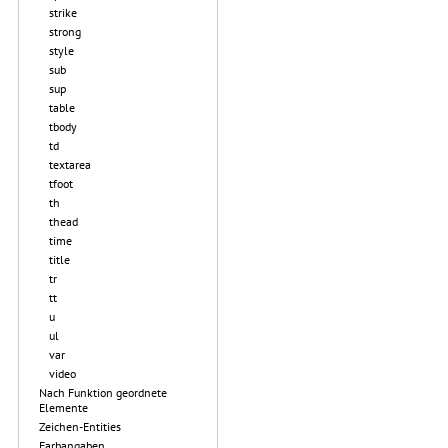
strike
strong
style
sub
sup
table
tbody
td
textarea
tfoot
th
thead
time
title
tr
tt
u
ul
var
video
Nach Funktion geordnete
Elemente
Zeichen-Entities
Farbangaben