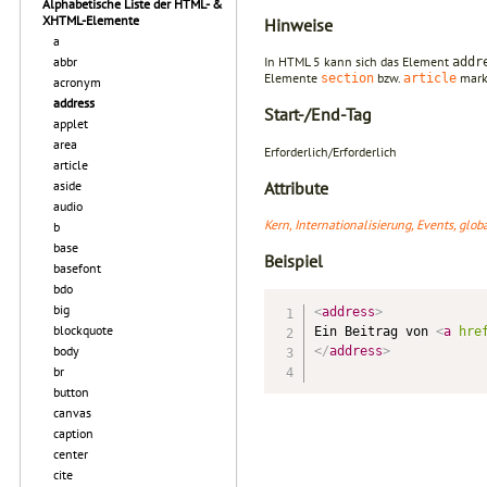
Alphabetische Liste der HTML- &
XHTML-Elemente
Hinweise
a
abbr
In HTML 5 kann sich das Element
addr
Elemente
bzw.
marki
section
article
acronym
address
Start-/End-Tag
applet
area
Erforderlich/Erforderlich
article
Attribute
aside
audio
Kern, Internationalisierung, Events, glo
b
base
Beispiel
basefont
bdo
big
<
address
>
blockquote
Ein Beitrag von 
<
a
hre
body
</
address
>
br
button
canvas
caption
center
cite