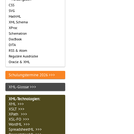
CSS
SVG
MathML
XML Schema
XProc
Schematron
DocBook
DITA
RSS & Atom
Reguläre Ausdrücke
Oracle & XML
Schulungstermine 2026 >>>
XML-Glossar >>>
XML-Technologien
:
XML >>>
XSLT >>>
XPath >>>
XSL-FO >>>
WordML >>>
SpreadsheetML >>>