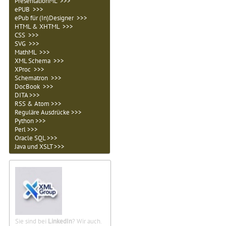
PresentationML >>>
ePUB >>>
ePub für (In)Designer >>>
HTML & XHTML >>>
CSS >>>
SVG >>>
MathML >>>
XML Schema >>>
XProc >>>
Schematron >>>
DocBook >>>
DITA >>>
RSS & Atom >>>
Reguläre Ausdrücke >>>
Python >>>
Perl >>>
Oracle SQL >>>
Java und XSLT >>>
Sie sind bei
LinkedIn
? Wir auch.