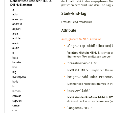
Alphabetische Liste der HTML- &
der Inhalt nicht in den angegebenen Ber
XHTML-Elemente
(zwischen dem Start- und dem End-Tag) w
a
Start-/End-Tag
abbr
acronym
Erforderlich/Erforderlich
address
applet
Attribute
area
article
Kern, globale HTML 5-Attribute
aside
align="top|middle|bottom|
audio
Veraltet. Nicht in HTML 5.
Richtet de
b
Iframe von Text umflossen werden
base
basefont
frameborder="1|0"
bdo
Nicht in HTML 5.
Umgibt den Iframe
big
blockquote
height="Zahl oder Prozent
body
Definiert die Höhe des Iframes in P
br
hspace="Zahl"
button
canvas
Nicht standardkonform. Nicht in HT
caption
definiert die Höhe des Leerraums (
center
longdesc="URL"
cite