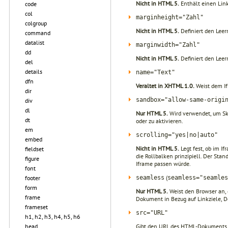
Nicht in HTML 5.
Enthält einen Link
code
col
marginheight="Zahl"
colgroup
Nicht in HTML 5.
Definiert den Leer
command
datalist
marginwidth="Zahl"
dd
Nicht in HTML 5.
Definiert den Leer
del
details
name="Text"
dfn
Veraltet in XHTML 1.0.
Weist dem If
dir
sandbox="allow-same-origi
div
dl
Nur HTML 5.
Wird verwendet, um Sk
dt
oder zu aktivieren.
em
scrolling="yes|no|auto"
embed
Nicht in HTML 5.
Legt fest, ob im I
fieldset
die Rollbalken prinzipiell. Der Sta
figure
Iframe passen würde.
font
(
seamless
seamless="seamles
footer
form
Nur HTML 5.
Weist den Browser an, 
frame
Dokument in Bezug auf Linkziele,
frameset
src="URL"
h1, h2, h3, h4, h5, h6
Gibt den URL des HTML-Dokuments an
head