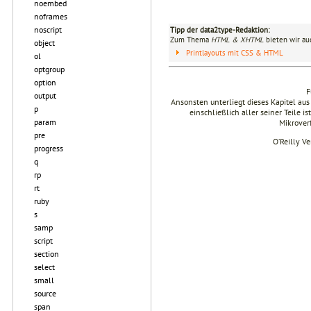
noembed
noframes
noscript
Tipp der data2type-Redaktion:
Zum Thema
HTML & XHTML
bieten wir au
object
Printlayouts mit CSS & HTML
ol
optgroup
option
F
output
Ansonsten unterliegt dieses Kapitel 
p
einschließlich aller seiner Teile i
param
Mikrover
pre
O’Reilly V
progress
q
rp
rt
ruby
s
samp
script
section
select
small
source
span