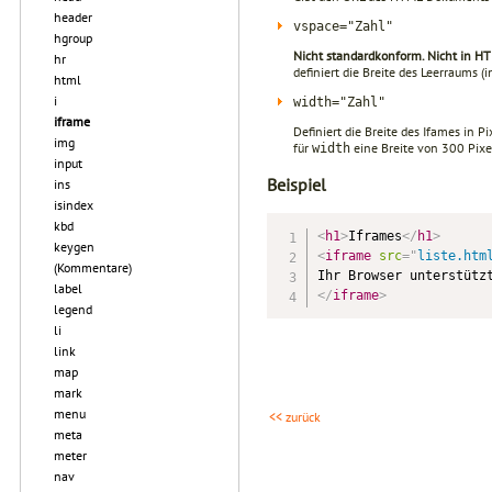
header
vspace="Zahl"
hgroup
Nicht standardkonform. Nicht in HT
hr
definiert die Breite des Leerraums 
html
i
width="Zahl"
iframe
Definiert die Breite des Ifames in 
img
für
eine Breite von 300 Pixe
width
input
Beispiel
ins
isindex
kbd
<
h1
>
Iframes
</
h1
>
keygen
<
iframe
src
=
"
liste.htm
(Kommentare)
Ihr Browser unterstütz
label
</
iframe
>
legend
li
link
map
mark
menu
<< zurück
meta
meter
nav