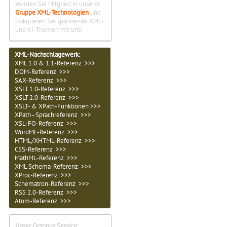
Werden Sie Mitglied in unserer
Gruppe XML-Technologien
und
diskutieren Sie spannende XML-
und KI-Themen mit uns!
XML-Nachschlagewerk:
XML 1.0 & 1.1-Referenz >>>
DOM-Referenz >>>
SAX-Referenz >>>
XSLT 1.0-Referenz >>>
XSLT 2.0-Referenz >>>
XSLT- & XPath-Funktionen >>>
XPath–Sprachreferenz >>>
XSL-FO-Referenz >>>
WordML-Referenz >>>
HTML/XHTML-Referenz >>>
CSS-Referenz >>>
MathML-Referenz >>>
XML Schema-Referenz >>>
XProc-Referenz >>>
Schematron-Referenz >>>
RSS 2.0-Referenz >>>
Atom-Referenz >>>
Unser Octopus Service: