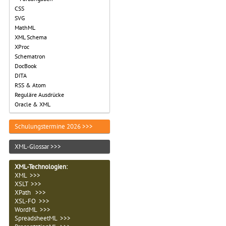
CSS
SVG
MathML
XML Schema
XProc
Schematron
DocBook
DITA
RSS & Atom
Reguläre Ausdrücke
Oracle & XML
Schulungstermine 2026 >>>
XML-Glossar >>>
XML-Technologien
:
XML >>>
XSLT >>>
XPath >>>
XSL-FO >>>
WordML >>>
SpreadsheetML >>>