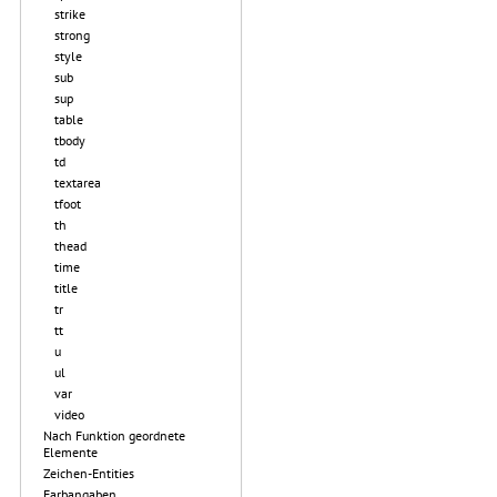
strike
strong
style
sub
sup
table
tbody
td
textarea
tfoot
th
thead
time
title
tr
tt
u
ul
var
video
Nach Funktion geordnete
Elemente
Zeichen-Entities
Farbangaben