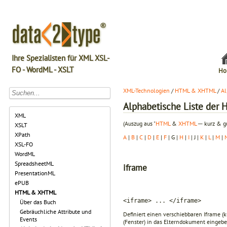
Ihre Spezialisten für XML XSL-
FO - WordML - XSLT
Ho
XML-Technologien
/
HTML & XHTML
/
Al
Alphabetische Liste de
XML
(Auszug aus "
HTML
&
XHTML
─ kurz & gu
XSLT
XPath
A
|
B
|
C
|
D
|
E
|
F
| G |
H
|
I
| J |
K
|
L
|
M
|
XSL-FO
WordML
SpreadsheetML
iframe
PresentationML
ePUB
HTML & XHTML
<iframe> ... </iframe>
Über das Buch
Gebräuchliche Attribute und
Definiert einen verschiebbaren Iframe (k
Events
(Fenster) in das Elterndokument eingebe