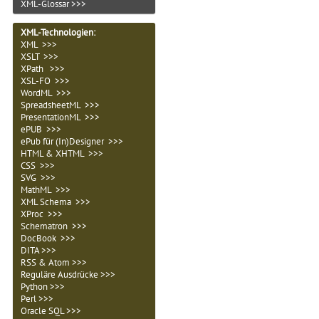
XML-Glossar >>>
XML-Technologien
:
XML >>>
XSLT >>>
XPath >>>
XSL-FO >>>
WordML >>>
SpreadsheetML >>>
PresentationML >>>
ePUB >>>
ePub für (In)Designer >>>
HTML & XHTML >>>
CSS >>>
SVG >>>
MathML >>>
XML Schema >>>
XProc >>>
Schematron >>>
DocBook >>>
DITA >>>
RSS & Atom >>>
Reguläre Ausdrücke >>>
Python >>>
Perl >>>
Oracle SQL >>>