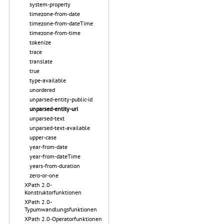
system-property
timezone-from-date
timezone-from-dateTime
timezone-from-time
tokenize
trace
translate
true
type-available
unordered
unparsed-entity-public-id
unparsed-entity-uri
unparsed-text
unparsed-text-available
upper-case
year-from-date
year-from-dateTime
years-from-duration
zero-or-one
XPath 2.0-
Konstruktorfunktionen
XPath 2.0-
Typumwandlungsfunktionen
XPath 2.0-Operatorfunktionen