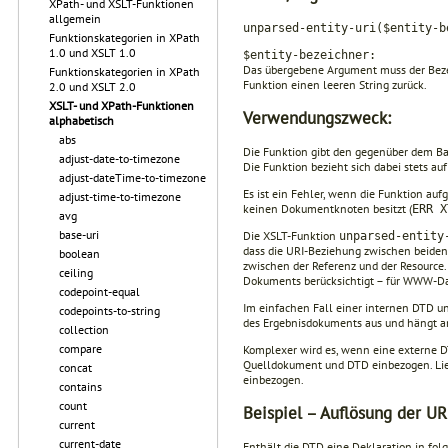
XPath- und XSLT-Funktionen
allgemein
unparsed-entity-uri($entity-b
Funktionskategorien in XPath
1.0 und XSLT 1.0
$entity-bezeichner:
Das übergebene Argument muss der Bezeic
Funktionskategorien in XPath
Funktion einen leeren String zurück.
2.0 und XSLT 2.0
XSLT- und XPath-Funktionen
Verwendungszweck:
alphabetisch
abs
Die Funktion gibt den gegenüber dem Bas
adjust-date-to-timezone
Die Funktion bezieht sich dabei stets au
adjust-dateTime-to-timezone
Es ist ein Fehler, wenn die Funktion auf
adjust-time-to-timezone
kei­nen Dokumentknoten besitzt (
ERR X
avg
base-uri
Die XSLT-Funktion
unparsed-entity
dass die URI-Beziehung zwischen beiden 
boolean
zwischen der Referenz und der Resource
ceiling
Dokuments berücksich­tigt – für WWW-Dat
codepoint-equal
Im einfachen Fall einer internen DTD und
codepoints-to-string
des Ergeb­nisdokuments aus und hängt a
collection
compare
Komplexer wird es, wenn eine externe DT
Quelldoku­ment und DTD einbezogen. Lie
concat
einbezogen.
contains
count
Beispiel – Auflösung der URI
current
current-date
Enthält die DTD eine Deklaration in fol