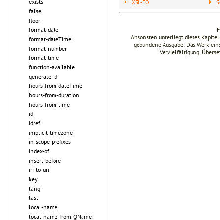
exists
XSL-FO
S
false
floor
format-date
F
Ansonsten unterliegt dieses Kapit
format-dateTime
gebundene Ausgabe: Das Werk einsch
format-number
Vervielfältigung, Übers
format-time
function-available
generate-id
hours-from-dateTime
hours-from-duration
hours-from-time
id
idref
implicit-timezone
in-scope-prefixes
index-of
insert-before
iri-to-uri
key
lang
last
local-name
local-name-from-QName