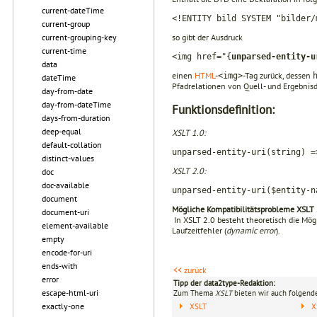
current-dateTime
<!ENTITY bild SYSTEM "bilder/
current-group
so gibt der Ausdruck
current-grouping-key
current-time
<img href="{
unparsed-entity-u
data
einen
HTML
-
-Tag zurück, dessen
<img>
dateTime
Pfadrela­tionen von Quell- und Ergebnis
day-from-date
day-from-dateTime
Funktionsdefinition:
days-from-duration
deep-equal
XSLT 1.0:
default-collation
unparsed-entity-uri(string) =
distinct-values
XSLT 2.0:
doc
doc-available
unparsed-entity-uri($entity-n
document
Mögliche Kompatibilitätsprobleme XSLT 
document-uri
In XSLT 2.0 besteht theoretisch die Mögl
element-available
Laufzeitfehler (
dynamic error
).
empty
encode-for-uri
ends-with
<< zurück
error
Tipp der data2type-Redaktion:
escape-html-uri
Zum Thema
XSLT
bieten wir auch folgende
exactly-one
XSLT
X