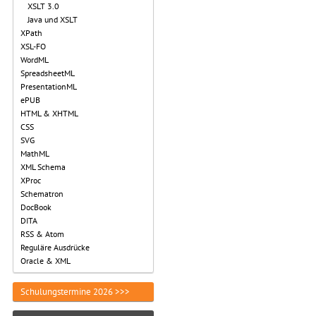
XSLT 3.0
Java und XSLT
XPath
XSL-FO
WordML
SpreadsheetML
PresentationML
ePUB
HTML & XHTML
CSS
SVG
MathML
XML Schema
XProc
Schematron
DocBook
DITA
RSS & Atom
Reguläre Ausdrücke
Oracle & XML
Schulungstermine 2026 >>>