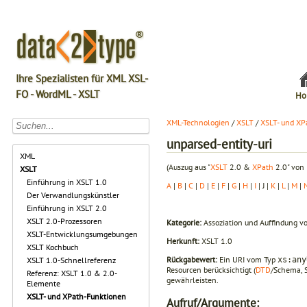
Ihre Spezialisten für XML XSL-
FO - WordML - XSLT
Ho
XML-Technologien
/
XSLT
/
XSLT- und XP
unparsed-entity-uri
XML
(Auszug aus "
XSLT
2.0 &
XPath
2.0" von 
XSLT
Einführung in XSLT 1.0
A
|
B
|
C
|
D
|
E
|
F
|
G
|
H
|
I
| J |
K
|
L
|
M
|
Der Verwandlungskünstler
Einführung in XSLT 2.0
XSLT 2.0-Prozessoren
Kategorie:
Assoziation und Auffindung v
XSLT-Entwicklungsumgebungen
Herkunft:
XSLT 1.0
XSLT Kochbuch
Rückgabewert:
Ein URI vom Typ
xs:any
XSLT 1.0-Schnellreferenz
Resourcen berücksichtigt (
DTD
/Schema, S
Referenz: XSLT 1.0 & 2.0-
gewährleisten.
Elemente
XSLT- und XPath-Funktionen
Aufruf/Argumente: