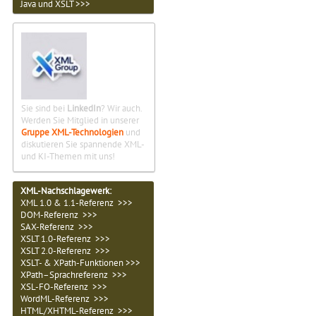
Java und XSLT >>>
Sie sind bei
LinkedIn
? Wir auch.
Werden Sie Mitglied in unserer
Gruppe XML-Technologien
und
diskutieren Sie spannende XML-
und KI-Themen mit uns!
XML-Nachschlagewerk:
XML 1.0 & 1.1-Referenz >>>
DOM-Referenz >>>
SAX-Referenz >>>
XSLT 1.0-Referenz >>>
XSLT 2.0-Referenz >>>
XSLT- & XPath-Funktionen >>>
XPath–Sprachreferenz >>>
XSL-FO-Referenz >>>
WordML-Referenz >>>
HTML/XHTML-Referenz >>>