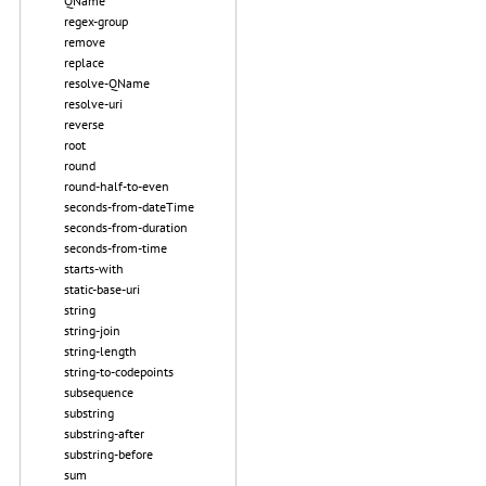
QName
regex-group
remove
replace
resolve-QName
resolve-uri
reverse
root
round
round-half-to-even
seconds-from-dateTime
seconds-from-duration
seconds-from-time
starts-with
static-base-uri
string
string-join
string-length
string-to-codepoints
subsequence
substring
substring-after
substring-before
sum