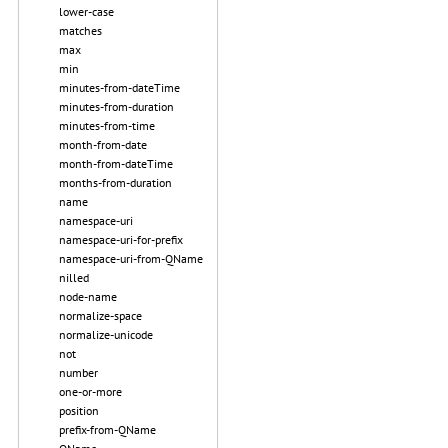
lower-case
matches
max
min
minutes-from-dateTime
minutes-from-duration
minutes-from-time
month-from-date
month-from-dateTime
months-from-duration
name
namespace-uri
namespace-uri-for-prefix
namespace-uri-from-QName
nilled
node-name
normalize-space
normalize-unicode
not
number
one-or-more
position
prefix-from-QName