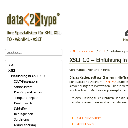
Ihre Spezialisten für XML XSL-
FO - WordML - XSLT
Ho
XML-Technologien
/
XSLT
/ Einführung i
XSLT 1.0 — Einführung in
XML
von Manuel Montero Pineda
XSLT
Einführung in XSLT 1.0
Dieses Kapitel soll als Einstieg in die 
XSLT-Prozessoren
die praktische Arbeit mit
XSL-FO
unabding
Anwendungen zu verstehen. Für ein vert
Schnellstart
Knobloch und Matthias Kopp empfohlen, 
Das Output-Element
Template-Regeln
Um den Einstieg zu erleichtern und die 
transformieren. Eine solche Transformati
Knotenwerte
Schleifen
Bedingungen
XSLT-Prozessoren
Sortierung
Schnellstart
Nummerierung