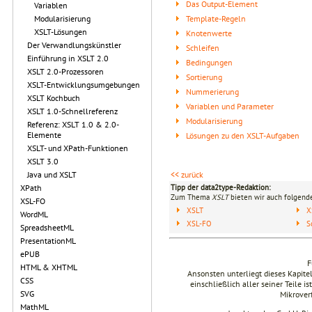
Das Output-Element
Variablen
Template-Regeln
Modularisierung
XSLT-Lösungen
Knotenwerte
Der Verwandlungskünstler
Schleifen
Einführung in XSLT 2.0
Bedingungen
XSLT 2.0-Prozessoren
Sortierung
XSLT-Entwicklungsumgebungen
Nummerierung
XSLT Kochbuch
Variablen und Parameter
XSLT 1.0-Schnellreferenz
Modularisierung
Referenz: XSLT 1.0 & 2.0-
Elemente
Lösungen zu den XSLT-Aufgaben
XSLT- und XPath-Funktionen
XSLT 3.0
<< zurück
Java und XSLT
Tipp der data2type-Redaktion:
XPath
Zum Thema
XSLT
bieten wir auch folgende
XSL-FO
XSLT
X
WordML
XSL-FO
S
SpreadsheetML
PresentationML
ePUB
F
HTML & XHTML
Ansonsten unterliegt dieses Kapit
CSS
einschließlich aller seiner Teile i
SVG
Mikrover
MathML