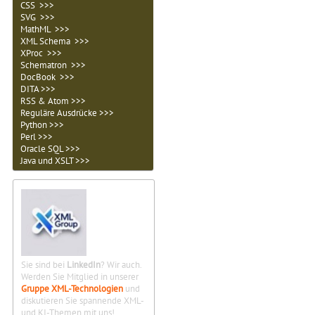
CSS >>>
SVG >>>
MathML >>>
XML Schema >>>
XProc >>>
Schematron >>>
DocBook >>>
DITA >>>
RSS & Atom >>>
Reguläre Ausdrücke >>>
Python >>>
Perl >>>
Oracle SQL >>>
Java und XSLT >>>
Sie sind bei
LinkedIn
? Wir auch.
Werden Sie Mitglied in unserer
Gruppe XML-Technologien
und
diskutieren Sie spannende XML-
und KI-Themen mit uns!