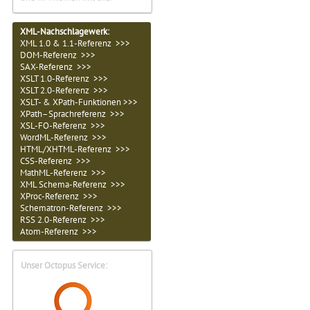
XML-Nachschlagewerk:
XML 1.0 & 1.1-Referenz >>>
DOM-Referenz >>>
SAX-Referenz >>>
XSLT 1.0-Referenz >>>
XSLT 2.0-Referenz >>>
XSLT- & XPath-Funktionen >>>
XPath–Sprachreferenz >>>
XSL-FO-Referenz >>>
WordML-Referenz >>>
HTML/XHTML-Referenz >>>
CSS-Referenz >>>
MathML-Referenz >>>
XML Schema-Referenz >>>
XProc-Referenz >>>
Schematron-Referenz >>>
RSS 2.0-Referenz >>>
Atom-Referenz >>>
Unser Octopus Service: