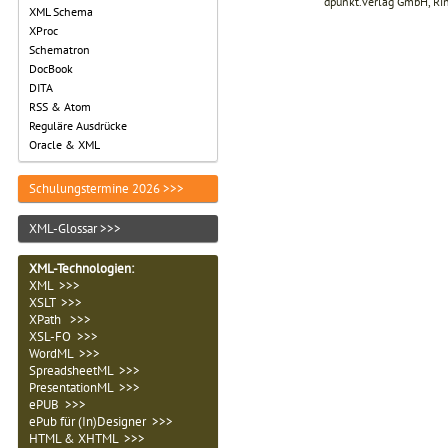
dpunkt.verlag GmbH, Ri
XML Schema
XProc
Schematron
DocBook
DITA
RSS & Atom
Reguläre Ausdrücke
Oracle & XML
Schulungstermine 2026 >>>
XML-Glossar >>>
XML-Technologien
:
XML >>>
XSLT >>>
XPath >>>
XSL-FO >>>
WordML >>>
SpreadsheetML >>>
PresentationML >>>
ePUB >>>
ePub für (In)Designer >>>
HTML & XHTML >>>