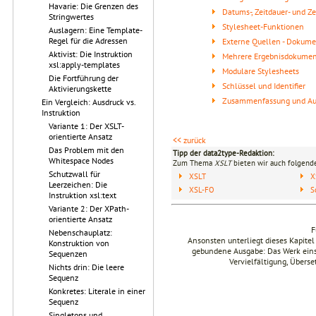
Havarie: Die Grenzen des
Datums-, Zeitdauer- und Z
Stringwertes
Stylesheet-Funktionen
Auslagern: Eine Template-
Regel für die Adressen
Externe Quellen - Dokume
Aktivist: Die Instruktion
Mehrere Ergebnisdokume
xsl:apply-templates
Modulare Stylesheets
Die Fortführung der
Schlüssel und Identifier
Aktivierungskette
Zusammenfassung und Au
Ein Vergleich: Ausdruck vs.
Instruktion
Variante 1: Der XSLT-
orientierte Ansatz
<< zurück
Das Problem mit den
Tipp der data2type-Redaktion:
Whitespace Nodes
Zum Thema
XSLT
bieten wir auch folgende
Schutzwall für
XSLT
X
Leerzeichen: Die
XSL-FO
S
Instruktion xsl:text
Variante 2: Der XPath-
orientierte Ansatz
F
Nebenschauplatz:
Ansonsten unterliegt dieses Kapit
Konstruktion von
gebundene Ausgabe: Das Werk einsch
Sequenzen
Vervielfältigung, Übers
Nichts drin: Die leere
Sequenz
Konkretes: Literale in einer
Sequenz
Singletons und