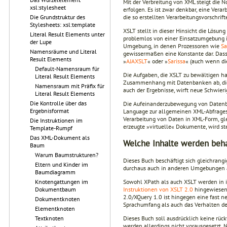
Mit der Verbreitung von XML steigt die
xsl:stylesheet
erfolgen. Es ist zwar denkbar, eine Ver
die so erstellten Verarbeitungsvorschrif
Die Grundstruktur des
Stylesheets: xsl:template
XSLT stellt in dieser Hinsicht die Lösu
Literal Result Elements unter
problemlos von einer Einsatzumgebung in
der Lupe
Umgebung, in denen Prozessoren wie
S
Namensräume und Literal
gewissermaßen eine Konstante dar. Dass
Result Elements
»
AJAXSLT
« oder »
Sarissa
« (auch wenn di
Default-Namensraum für
Die Aufgaben, die XSLT zu bewältigen ha
Literal Result Elements
Zusammenhang mit Datenbanken ab, die G
Namensraum mit Präfix für
auch der Ergebnisse, wirft neue Schwier
Literal Result Elements
Die Kontrolle über das
Die Aufeinanderzubewegung von Datenba
Ergebnisformat
Language zur allgemeinen XML-Abfrage
Verarbeitung von Daten in XML-Form, gl
Die Instruktionen im
erzeugte »virtuelle« Dokumente, wird st
Template-Rumpf
Das XML-Dokument als
Welche Inhalte werden beh
Baum
Warum Baumstrukturen?
Dieses Buch beschäftigt sich gleichran
Eltern und Kinder im
durchaus auch in anderen Umgebungen au
Baumdiagramm
Sowohl XPath als auch XSLT werden in i
Knotengattungen im
Instruktionen von XSLT 2.0
hingewiesen;
Dokumentbaum
2.0/XQuery 1.0 ist hingegen eine fast n
Dokumentknoten
Sprachumfang als auch das Verhalten der
Elementknoten
Dieses Buch soll ausdrücklich keine rü
Textknoten
werden allerdings nicht vorausgesetzt. 