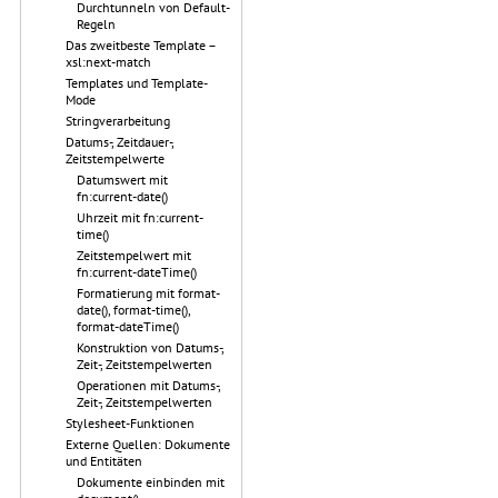
Durchtunneln von Default-
Regeln
Das zweitbeste Template –
xsl:next-match
Templates und Template-
Mode
Stringverarbeitung
Datums-, Zeitdauer-,
Zeitstempelwerte
Datumswert mit
fn:current-date()
Uhrzeit mit fn:current-
time()
Zeitstempelwert mit
fn:current-dateTime()
Formatierung mit format-
date(), format-time(),
format-dateTime()
Konstruktion von Datums-,
Zeit-, Zeitstempelwerten
Operationen mit Datums-,
Zeit-, Zeitstempelwerten
Stylesheet-Funktionen
Externe Quellen: Dokumente
und Entitäten
Dokumente einbinden mit