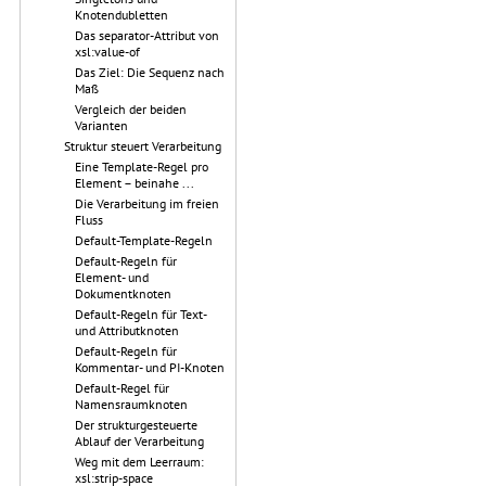
Knotendubletten
Das separator-Attribut von
xsl:value-of
Das Ziel: Die Sequenz nach
Maß
Vergleich der beiden
Varianten
Struktur steuert Verarbeitung
Eine Template-Regel pro
Element – beinahe ...
Die Verarbeitung im freien
Fluss
Default-Template-Regeln
Default-Regeln für
Element- und
Dokumentknoten
Default-Regeln für Text-
und Attributknoten
Default-Regeln für
Kommentar- und PI-Knoten
Default-Regel für
Namensraumknoten
Der strukturgesteuerte
Ablauf der Verarbeitung
Weg mit dem Leerraum:
xsl:strip-space