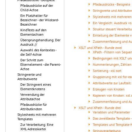
Pfadausdrücke - Beispiele
Pfadausdrücke auf der
Child-Achse
Stringwerte und Attributw
Ein Platzhalter für
Stylesheets mit mehreren
Bezeichner - der Wildcard-
Ein Vergleich: Ausdruck vs.
Bezeichner
Struktur steuert Verarbeit
KindTests auf den
Elementachsen
Einteilung der Elemente 
Übersprungshandlung: Der
Zusammenfassung und Au
Ausdruck //
XSLT und XPath - Runde zwei
Auswahl des Kontextes -
XPath - Filtern von Seque
die Self-Achse
Bedingungen mit XSLT un
Der Schritt zum
Nummerierungen, Zählen
Elternelement - die Parent-
Achse
Sortierung - xsl:sort
Stringwerte und
Gruppierung mit xsl:for-e
Attributwerte
Attributwerte zur Laufzeit
Der Stringwert eines
Elementknotens
Erzeugen von Knoten
Verwendung der
Kopieren von Knoten: xsl:
Attributachse
Zusammenfassung und Au
Pfadausdrücke für
XSLT und XPath - Runde drei
Attributknoten
Variablen und Parameter
Stylesheets mit mehreren
Das zweitbeste Template -
Templates
Templates und Template-
Zur Verarbeitung: Eine
XML-Adresskartei
Stringverarbeitung