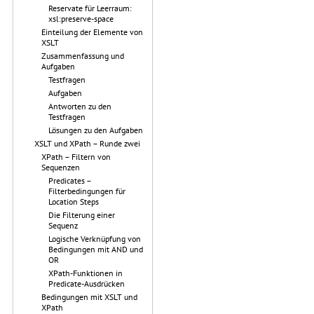
Reservate für Leerraum:
xsl:preserve-space
Einteilung der Elemente von
XSLT
Zusammenfassung und
Aufgaben
Testfragen
Aufgaben
Antworten zu den
Testfragen
Lösungen zu den Aufgaben
XSLT und XPath – Runde zwei
XPath – Filtern von
Sequenzen
Predicates –
Filterbedingungen für
Location Steps
Die Filterung einer
Sequenz
Logische Verknüpfung von
Bedingungen mit AND und
OR
XPath-Funktionen in
Predicate-Ausdrücken
Bedingungen mit XSLT und
XPath