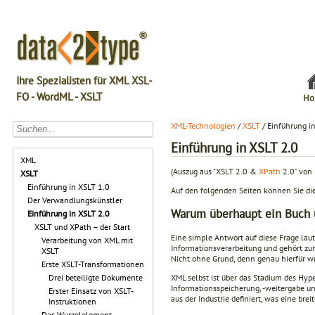
Ihre Spezialisten für XML XSL-
FO - WordML - XSLT
Ho
XML-Technologien
/
XSLT
/ Einführung i
Einführung in XSLT 2.0
XML
(Auszug aus "XSLT 2.0 &
XPath
2.0" von 
XSLT
Einführung in XSLT 1.0
Auf den folgenden Seiten können Sie die 
Der Verwandlungskünstler
Warum überhaupt ein Buch 
Einführung in XSLT 2.0
XSLT und XPath – der Start
Eine simple Antwort auf diese Frage lau
Verarbeitung von XML mit
Informationsverarbeitung und gehört zur
XSLT
Nicht ohne Grund, denn genau hierfür wu
Erste XSLT-Transformationen
XML selbst ist über das Stadium des Hyp
Drei beteiligte Dokumente
Informationsspeicherung, -weitergabe u
Erster Einsatz von XSLT-
aus der Industrie definiert, was eine br
Instruktionen
Das Wurzelelement