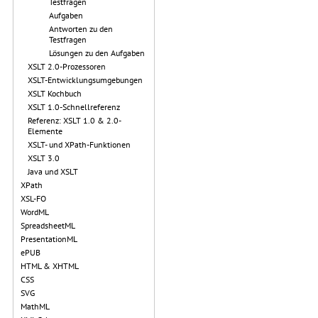
Testfragen
Aufgaben
Antworten zu den
Testfragen
Lösungen zu den Aufgaben
XSLT 2.0-Prozessoren
XSLT-Entwicklungsumgebungen
XSLT Kochbuch
XSLT 1.0-Schnellreferenz
Referenz: XSLT 1.0 & 2.0-
Elemente
XSLT- und XPath-Funktionen
XSLT 3.0
Java und XSLT
XPath
XSL-FO
WordML
SpreadsheetML
PresentationML
ePUB
HTML & XHTML
CSS
SVG
MathML