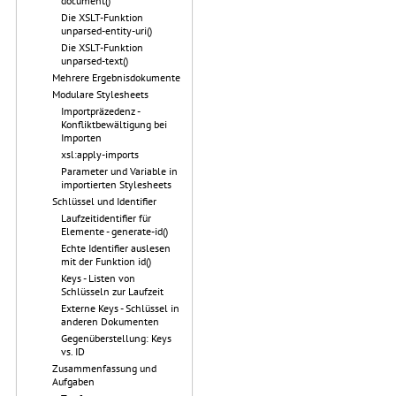
document()
Die XSLT-Funktion
unparsed-entity-uri()
Die XSLT-Funktion
unparsed-text()
Mehrere Ergebnisdokumente
Modulare Stylesheets
Importpräzedenz -
Konfliktbewältigung bei
Importen
xsl:apply-imports
Parameter und Variable in
importierten Stylesheets
Schlüssel und Identifier
Laufzeitidentifier für
Elemente - generate-id()
Echte Identifier auslesen
mit der Funktion id()
Keys - Listen von
Schlüsseln zur Laufzeit
Externe Keys - Schlüssel in
anderen Dokumenten
Gegenüberstellung: Keys
vs. ID
Zusammenfassung und
Aufgaben