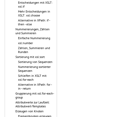
Entscheidungen mit XSLT:
xsl:if
Mehr Entscheidungen in
XSLT: xsl:choose
Alternative in XPath: if -
then - else
Nummerierungen, Zählen
und Summieren
Einfache Nummerierung
xsl:number
Zählen, Summieren und
Runden
Sortierung mit xsl:sort
Sortierung von Sequenzen
Nummerierung sortierter
Sequenzen
Schleifen in XSLT mit
xsl:for-each
Alternative in XPath: for -
in - return
Gruppierung mit xsl:for-each-
group
Attributwerte zur Laufzeit:
Attributwert-Templates
Erzeugen von Knoten
Elementknoten erzeugen