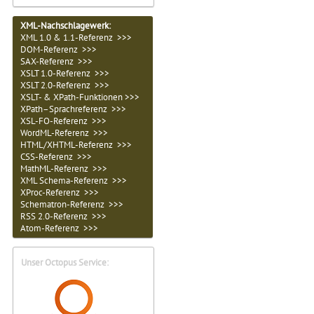
XML-Nachschlagewerk:
XML 1.0 & 1.1-Referenz >>>
DOM-Referenz >>>
SAX-Referenz >>>
XSLT 1.0-Referenz >>>
XSLT 2.0-Referenz >>>
XSLT- & XPath-Funktionen >>>
XPath–Sprachreferenz >>>
XSL-FO-Referenz >>>
WordML-Referenz >>>
HTML/XHTML-Referenz >>>
CSS-Referenz >>>
MathML-Referenz >>>
XML Schema-Referenz >>>
XProc-Referenz >>>
Schematron-Referenz >>>
RSS 2.0-Referenz >>>
Atom-Referenz >>>
Unser Octopus Service: