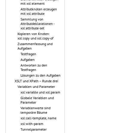
mit xsl:element
Attributknoten erzeugen
mit xsl:attribute
Sammlung von
Attributdeklarationen -
xsl:attribute-set
Kopieren von Knoten:
xsl:copy und xsl:copy-of
Zusammenfassung und
Aufgaben
Testfragen
Aufgaben
Antworten zu den
Testfragen
Lösungen zu den Aufgaben
XSLT und XPath – Runde drei
Variablen und Parameter
xsl:variable und xsl:param
Globale Variablen und
Parameter
Variablenwerte sind
temporäre Bäume
xsl:call-template, name
xsl:with-param
Tunnelparameter