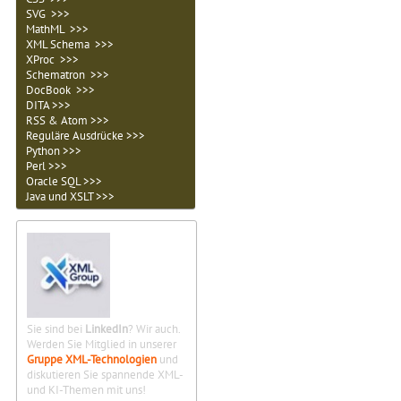
SVG >>>
MathML >>>
XML Schema >>>
XProc >>>
Schematron >>>
DocBook >>>
DITA >>>
RSS & Atom >>>
Reguläre Ausdrücke >>>
Python >>>
Perl >>>
Oracle SQL >>>
Java und XSLT >>>
Sie sind bei
LinkedIn
? Wir auch.
Werden Sie Mitglied in unserer
Gruppe XML-Technologien
und
diskutieren Sie spannende XML-
und KI-Themen mit uns!