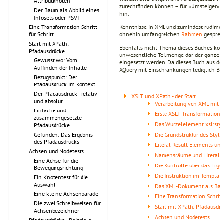
Attributknoten
zurechtfinden können – für »Umsteiger«
Der Baum als Abbild eines
hin.
Infosets oder PSVI
Kenntnisse in XML und zumindest rudim
Eine Transformation Schritt
ohnehin umfangreichen
Rahmen
gespren
für Schritt
Start mit XPath:
Ebenfalls nicht Thema dieses Buches konn
Pfadausdrücke
unwesentliche Teilmenge dar, der ganze
Gewusst wo: Vom
eingesetzt werden. Da dieses Buch aus de
Auffinden der Inhalte
XQuery mit Einschränkungen lediglich Ba
Bezugspunkt: Der
Pfadausdruck im Kontext
Der Pfadausdruck - relativ
XSLT und XPath - der Start
und absolut
Verarbeitung von XML mit
Einfache und
Erste XSLT-Transformatio
zusammengesetzte
Das Wurzelelement xsl:st
Pfadausdrücke
Die Grundstruktur des Sty
Gefunden: Das Ergebnis
des Pfadausdrucks
Literal Result Elements un
Achsen und Nodetests
Namensräume und Literal
Eine Achse für die
Die Kontrolle über das Er
Bewegungsrichtung
Die Instruktion im Templ
Ein Knotentest für die
Auswahl
Das XML-Dokument als B
Eine kleine Achsenparade
Eine Transformation Schritt
Die zwei Schreibweisen für
Start mit XPath: Pfadausd
Achsenbezeichner
Achsen und Nodetests
Pfadausdrücke - Beispiele