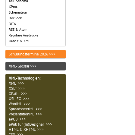
XML Schema
XProc
Schematron
DocBook
DITA
RSS & Atom
Reguläre Ausdrücke
Oracle & XML
Schulungstermine 2026 >>>
XML-Glossar >>>
XML-Technologien
:
XML >>>
XSLT >>>
XPath >>>
XSL-FO >>>
WordML >>>
SpreadsheetML >>>
PresentationML >>>
ePUB >>>
ePub für (In)Designer >>>
HTML & XHTML >>>
CSS >>>