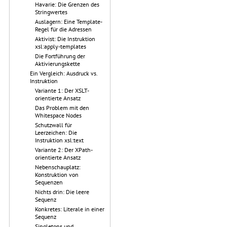
Havarie: Die Grenzen des
Stringwertes
Auslagern: Eine Template-
Regel für die Adressen
Aktivist: Die Instruktion
xsl:apply-templates
Die Fortführung der
Aktivierungskette
Ein Vergleich: Ausdruck vs.
Instruktion
Variante 1: Der XSLT-
orientierte Ansatz
Das Problem mit den
Whitespace Nodes
Schutzwall für
Leerzeichen: Die
Instruktion xsl:text
Variante 2: Der XPath-
orientierte Ansatz
Nebenschauplatz:
Konstruktion von
Sequenzen
Nichts drin: Die leere
Sequenz
Konkretes: Literale in einer
Sequenz
Singletons und