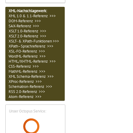
XML-Nachschlagewerk:
XML 1.0 & 1.1-Referenz >>>
DOM-Referenz >>>
SAX-Referenz >>>
XSLT 1.0-Referenz >>>
XSLT 2.0-Referenz >>>
XSLT- & XPath-Funktionen >>>
XPath–Sprachreferenz >>>
XSL-FO-Referenz >>>
WordML-Referenz >>>
HTML/XHTML-Referenz >>>
CSS-Referenz >>>
MathML-Referenz >>>
XML Schema-Referenz >>>
XProc-Referenz >>>
Schematron-Referenz >>>
RSS 2.0-Referenz >>>
Atom-Referenz >>>
Unser Octopus Service: