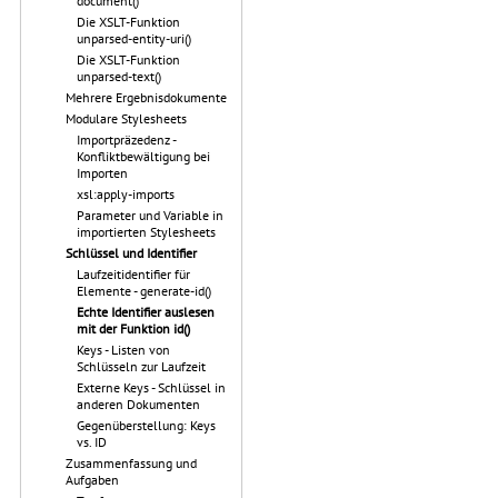
document()
Die XSLT-Funktion
unparsed-entity-uri()
Die XSLT-Funktion
unparsed-text()
Mehrere Ergebnisdokumente
Modulare Stylesheets
Importpräzedenz -
Konfliktbewältigung bei
Importen
xsl:apply-imports
Parameter und Variable in
importierten Stylesheets
Schlüssel und Identifier
Laufzeitidentifier für
Elemente - generate-id()
Echte Identifier auslesen
mit der Funktion id()
Keys - Listen von
Schlüsseln zur Laufzeit
Externe Keys - Schlüssel in
anderen Dokumenten
Gegenüberstellung: Keys
vs. ID
Zusammenfassung und
Aufgaben