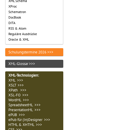
XML Schema
XProc
Schematron
DocBook
DITA
RSS & Atom
Reguläre Ausdrücke
Oracle & XML
Schulungstermine 2026 >>>
XML-Glossar >>>
XML-Technologien
:
XML >>>
XSLT >>>
XPath >>>
XSL-FO >>>
WordML >>>
SpreadsheetML >>>
PresentationML >>>
ePUB >>>
ePub für (In)Designer >>>
HTML & XHTML >>>
CSS >>>