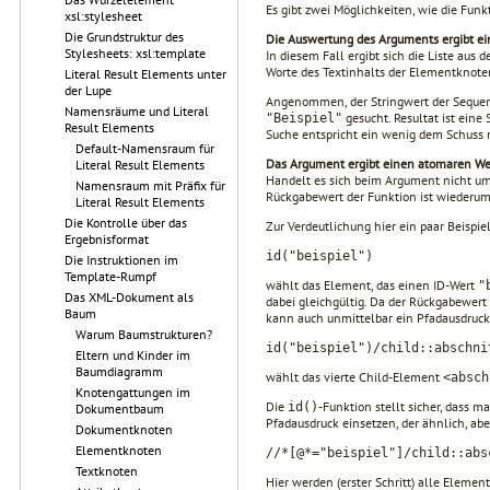
Es gibt zwei Möglichkeiten, wie die Funk
xsl:stylesheet
Die Grundstruktur des
Die Auswertung des Arguments ergibt ei
Stylesheets: xsl:template
In diesem Fall ergibt sich die Liste aus
Worte des Textinhalts der Elementknoten
Literal Result Elements unter
der Lupe
Angenommen, der Stringwert der Sequenz 
Namensräume und Literal
gesucht. Resultat ist eine
"Beispiel"
Result Elements
Suche entspricht ein wenig dem Schuss m
Default-Namensraum für
Das Argument ergibt einen atomaren We
Literal Result Elements
Handelt es sich beim Argument nicht um 
Namensraum mit Präfix für
Rückgabewert der Funktion ist wiederum 
Literal Result Elements
Die Kontrolle über das
Zur Verdeutlichung hier ein paar Beispiel
Ergebnisformat
id("beispiel")
Die Instruktionen im
Template-Rumpf
wählt das Element, das einen ID-Wert
"
Das XML-Dokument als
dabei gleichgültig. Da der Rückgabewert
Baum
kann auch unmittelbar ein Pfadausdruc
Warum Baumstrukturen?
id("beispiel")/child::abschni
Eltern und Kinder im
Baumdiagramm
wählt das vierte Child-Element
<absch
Knotengattungen im
Die
-Funktion stellt sicher, dass 
id()
Dokumentbaum
Pfadausdruck ein­setzen, der ähnlich, abe
Dokumentknoten
Elementknoten
//*[@*="beispiel"]/child::abs
Textknoten
Hier werden (erster Schritt) alle Elemen