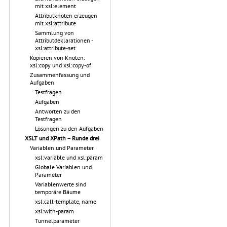
mit xsl:element
Attributknoten erzeugen
mit xsl:attribute
Sammlung von
Attributdeklarationen -
xsl:attribute-set
Kopieren von Knoten:
xsl:copy und xsl:copy-of
Zusammenfassung und
Aufgaben
Testfragen
Aufgaben
Antworten zu den
Testfragen
Lösungen zu den Aufgaben
XSLT und XPath – Runde drei
Variablen und Parameter
xsl:variable und xsl:param
Globale Variablen und
Parameter
Variablenwerte sind
temporäre Bäume
xsl:call-template, name
xsl:with-param
Tunnelparameter