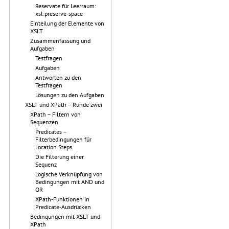
Reservate für Leerraum:
xsl:preserve-space
Einteilung der Elemente von
XSLT
Zusammenfassung und
Aufgaben
Testfragen
Aufgaben
Antworten zu den
Testfragen
Lösungen zu den Aufgaben
XSLT und XPath – Runde zwei
XPath – Filtern von
Sequenzen
Predicates –
Filterbedingungen für
Location Steps
Die Filterung einer
Sequenz
Logische Verknüpfung von
Bedingungen mit AND und
OR
XPath-Funktionen in
Predicate-Ausdrücken
Bedingungen mit XSLT und
XPath