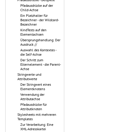
Pfadausdrücke auf der
Child-Achse
Ein Platzhalter für
Bezeichner - der Wildcard-
Bezeichner
KindTests auf den
Elementachsen
Übersprungshandlung: Der
Ausdruck //
Auswahl des Kontextes -
die Self-Achse
Der Schritt zum
Elternelement - die Parent-
Achse
Stringwerte und
Attributwerte
Der Stringwert eines
Elementknotens
Verwendung der
Attributachse
Pfadausdrücke für
Attributknoten
Stylesheets mit mehreren
Templates
Zur Verarbeitung: Eine
XML-Adresskartei