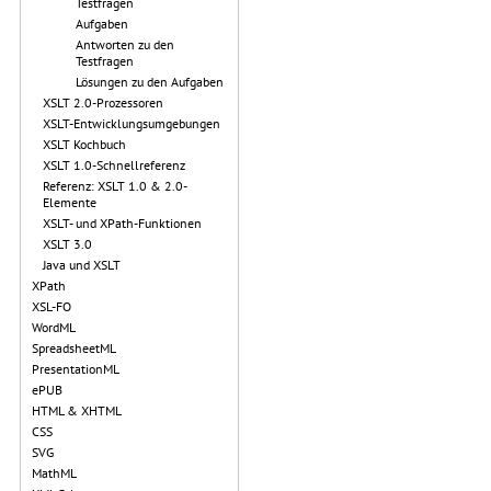
Testfragen
Aufgaben
Antworten zu den
Testfragen
Lösungen zu den Aufgaben
XSLT 2.0-Prozessoren
XSLT-Entwicklungsumgebungen
XSLT Kochbuch
XSLT 1.0-Schnellreferenz
Referenz: XSLT 1.0 & 2.0-
Elemente
XSLT- und XPath-Funktionen
XSLT 3.0
Java und XSLT
XPath
XSL-FO
WordML
SpreadsheetML
PresentationML
ePUB
HTML & XHTML
CSS
SVG
MathML