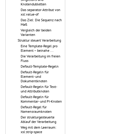
Knotendubletten
Das separator-Attribut von
xsl:value-of
Das Ziel: Die Sequenz nach
Maß
Vergleich der beiden
Varianten
Struktur steuert Verarbeitung
Eine Template-Regel pro
Element – beinahe ...
Die Verarbeitung im freien
Fluss
Default-Template-Regeln
Default-Regeln für
Element- und
Dokumentknoten
Default-Regeln für Text-
und Attributknoten
Default-Regeln für
Kommentar- und PI-Knoten
Default-Regel für
Namensraumknoten
Der strukturgesteuerte
Ablauf der Verarbeitung
Weg mit dem Leerraum:
xsl:strip-space