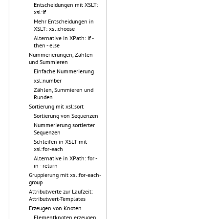
Entscheidungen mit XSLT:
xsl:if
Mehr Entscheidungen in
XSLT: xsl:choose
Alternative in XPath: if -
then - else
Nummerierungen, Zählen
und Summieren
Einfache Nummerierung
xsl:number
Zählen, Summieren und
Runden
Sortierung mit xsl:sort
Sortierung von Sequenzen
Nummerierung sortierter
Sequenzen
Schleifen in XSLT mit
xsl:for-each
Alternative in XPath: for -
in - return
Gruppierung mit xsl:for-each-
group
Attributwerte zur Laufzeit:
Attributwert-Templates
Erzeugen von Knoten
Elementknoten erzeugen