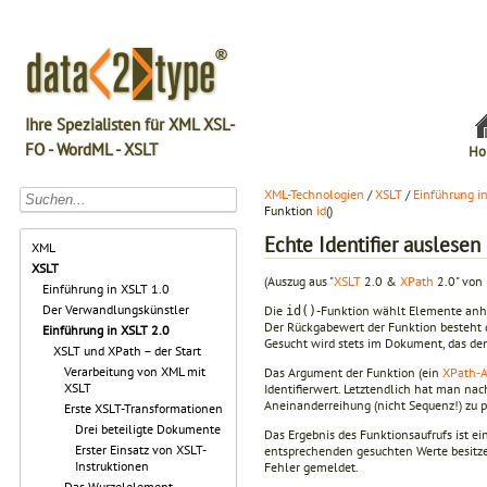
Ihre Spezialisten für XML XSL-
FO - WordML - XSLT
Ho
XML-Technologien
/
XSLT
/
Einführung i
Funktion
id
()
Echte Identifier auslesen 
XML
XSLT
(Auszug aus "
XSLT
2.0 &
XPath
2.0" von 
Einführung in XSLT 1.0
Der Verwandlungskünstler
Die
-Funktion wählt Elemente anhan
id()
Der Rückga­bewert der Funktion besteht
Einführung in XSLT 2.0
Gesucht wird stets im Dokument, das de
XSLT und XPath – der Start
Verarbeitung von XML mit
Das Argument der Funktion (ein
XPath-A
XSLT
Identifierwert. Letztendlich hat man na
Aneinanderreihung (nicht Sequenz!) zu pr
Erste XSLT-Transformationen
Drei beteiligte Dokumente
Das Ergebnis des Funktionsaufrufs ist ei
Erster Einsatz von XSLT-
ent­sprechenden gesuchten Werte besitze
Instruktionen
Fehler gemel­det.
Das Wurzelelement