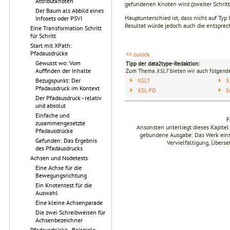
Attributknoten
gefunde­nen Knoten wird (zweiter Schritt
Der Baum als Abbild eines
Hauptunterschied ist, dass nicht auf Typ
Infosets oder PSVI
Resultat würde jedoch auch die entsprec
Eine Transformation Schritt
für Schritt
Start mit XPath:
Pfadausdrücke
<< zurück
Gewusst wo: Vom
Tipp der data2type-Redaktion:
Auffinden der Inhalte
Zum Thema
XSLT
bieten wir auch folgende
Bezugspunkt: Der
XSLT
X
Pfadausdruck im Kontext
XSL-FO
S
Der Pfadausdruck - relativ
und absolut
Einfache und
F
zusammengesetzte
Ansonsten unterliegt dieses Kapit
Pfadausdrücke
gebundene Ausgabe: Das Werk einsch
Gefunden: Das Ergebnis
Vervielfältigung, Übers
des Pfadausdrucks
Achsen und Nodetests
Eine Achse für die
Bewegungsrichtung
Ein Knotentest für die
Auswahl
Eine kleine Achsenparade
Die zwei Schreibweisen für
Achsenbezeichner
Pfadausdrücke - Beispiele