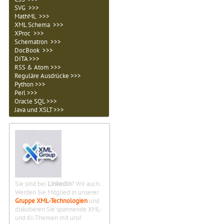
SVG >>>
MathML >>>
XML Schema >>>
XProc >>>
Schematron >>>
DocBook >>>
DITA >>>
RSS & Atom >>>
Reguläre Ausdrücke >>>
Python >>>
Perl >>>
Oracle SQL >>>
Java und XSLT >>>
Sie sind bei
LinkedIn
? Wir auch.
Werden Sie Mitglied in unserer
Gruppe XML-Technologien
und
diskutieren Sie spannende XML-
und KI-Themen mit uns!