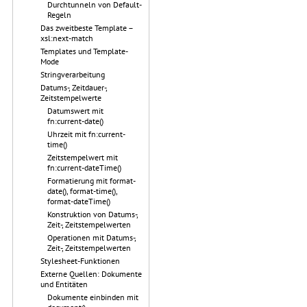
Durchtunneln von Default-
Regeln
Das zweitbeste Template –
xsl:next-match
Templates und Template-
Mode
Stringverarbeitung
Datums-, Zeitdauer-,
Zeitstempelwerte
Datumswert mit
fn:current-date()
Uhrzeit mit fn:current-
time()
Zeitstempelwert mit
fn:current-dateTime()
Formatierung mit format-
date(), format-time(),
format-dateTime()
Konstruktion von Datums-,
Zeit-, Zeitstempelwerten
Operationen mit Datums-,
Zeit-, Zeitstempelwerten
Stylesheet-Funktionen
Externe Quellen: Dokumente
und Entitäten
Dokumente einbinden mit