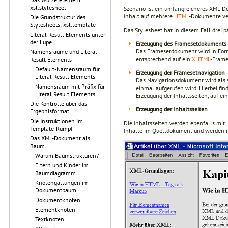
xsl:stylesheet
Szenario ist ein umfangreicheres XML-Dok
Inhalt auf mehrere
HTML
-Dokumente ver
Die Grundstruktur des
Stylesheets: xsl:template
Das Stylesheet hat in diesem Fall drei p
Literal Result Elements unter
der Lupe
Erzeugung des Framesetdokuments
Das Framesetdokument wird in Form 
Namensräume und Literal
entsprechend auf ein
XHTML
-Fram
Result Elements
Default-Namensraum für
Erzeugung der Framesetnavigation
Literal Result Elements
Das Navigationsdokument wird als
Namensraum mit Präfix für
einmal aufgerufen wird. Hierbei fi
Literal Result Elements
Erzeugung der Inhaltsseiten, auf e
Die Kontrolle über das
Erzeugung der Inhaltsseiten
Ergebnisformat
Die Instruktionen im
Die Inhaltsseiten werden ebenfalls mit
Template-Rumpf
Inhalte im Quelldokument und werden m
Das XML-Dokument als
Baum
Warum Baumstrukturen?
Eltern und Kinder im
Baumdiagramm
Knotengattungen im
Dokumentbaum
Dokumentknoten
Elementknoten
Textknoten