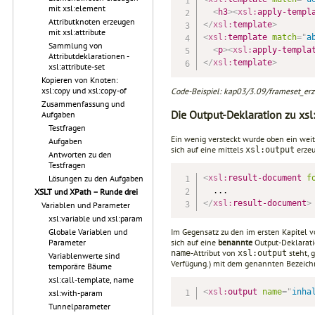
mit xsl:element
<
h3
>
<
xsl:
apply-templ
Attributknoten erzeugen
</
xsl:
template
>
mit xsl:attribute
<
xsl:
template
match
=
"
a
Sammlung von
<
p
>
<
xsl:
apply-templa
Attributdeklarationen -
</
xsl:
template
>
xsl:attribute-set
Kopieren von Knoten:
xsl:copy und xsl:copy-of
Code-Beispiel: kap03/3.09/frameset_erze
Zusammenfassung und
Die Output-Deklaration zu xs
Aufgaben
Testfragen
Ein wenig versteckt wurde oben ein weit
Aufgaben
sich auf eine mittels
erze
xsl:output
Antworten zu den
Testfragen
<
xsl:
result-document
f
Lösungen zu den Aufgaben
XSLT und XPath – Runde drei
</
xsl:
result-document
>
Variablen und Parameter
xsl:variable und xsl:param
Im Gegensatz zu den im ersten Kapitel 
Globale Variablen und
sich auf eine
benannte
Output-Deklaratio
Parameter
-Attribut von
steht, 
name
xsl:output
Variablenwerte sind
Verfügung.) mit dem genannten Bezeichne
temporäre Bäume
xsl:call-template, name
<
xsl:
output
name
=
"
inha
xsl:with-param
Tunnelparameter