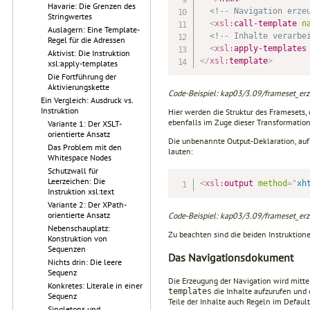
Havarie: Die Grenzen des
<!-- Navigation erze
Stringwertes
<
xsl:
call-template
n
Auslagern: Eine Template-
<!-- Inhalte verarbe
Regel für die Adressen
<
xsl:
apply-templates
Aktivist: Die Instruktion
</
xsl:
template
>
xsl:apply-templates
Die Fortführung der
Aktivierungskette
Code-Beispiel: kap03/3.09/frameset_erze
Ein Vergleich: Ausdruck vs.
Instruktion
Hier werden die Struktur des Framesets,
ebenfalls im Zuge dieser Transformatio
Variante 1: Der XSLT-
orientierte Ansatz
Die unbenannte Output-Deklaration, auf
Das Problem mit den
lauten:
Whitespace Nodes
Schutzwall für
Leerzeichen: Die
<
xsl:
output
method
=
"
xh
Instruktion xsl:text
Variante 2: Der XPath-
orientierte Ansatz
Code-Beispiel: kap03/3.09/frameset_erze
Nebenschauplatz:
Zu beachten sind die beiden Instruktione
Konstruktion von
Sequenzen
Das Navigationsdokument
Nichts drin: Die leere
Sequenz
Die Erzeugung der Navigation wird mittel
Konkretes: Literale in einer
die Inhalte aufzurufen und 
templates
Sequenz
Teile der Inhalte auch Regeln im Default
Singletons und