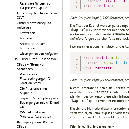
<
p
>
<
b
>
<
xsl:
value-of
Reservate für Leerraum:
</
xsl:
template
>
xsl:preserve-space
Einteilung der Elemente von
XSLT
Code-Beispiel: kap03/3.09/frameset_erze
Zusammenfassung und
Die Titel der Kapitel werden ganz simpe
Aufgaben
existiert, weder mit noch 
<kapitel>
Testfragen
weiter nichts aus, da hier der
aktuelle T
Aufgaben
Aufrufe erfolgen alle ebenfalls mit
mod
Antworten zu den
Interessanter ist das Template für die Ab
Testfragen
Lösungen zu den Aufgaben
<
xsl:
template
match
=
"
a
XSLT und XPath – Runde zwei
<
p
>
<
a
target
=
"
inhalt
XPath – Filtern von
</
xsl:
template
>
Sequenzen
Predicates –
Filterbedingungen für
Code-Beispiel: kap03/3.09/frameset_erze
Location Steps
Dieses Template holt sich die Überschrif
Die Filterung einer
muss der Link ein
-Attribut erh
target
Sequenz
(der dem des kor­respondierenden Inhal
Logische Verknüpfung von
gefolgt von der Position d
"kapitel"
Bedingungen mit AND und
OR
Die sichere Methode, diese Information 
XPath-Funktionen in
versagt hier, da keine explizite Nodeseq
Predicate-Ausdrücken
ermittelten Wert 1 dazu­gezählt werden, 
Bedingungen mit XSLT und
Die Inhaltsdokumente
XPath