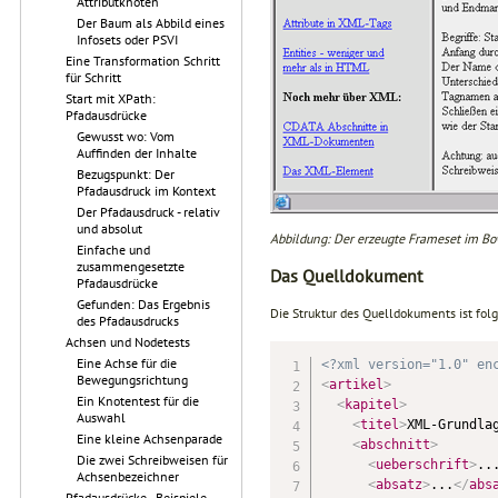
Attributknoten
Der Baum als Abbild eines
Infosets oder PSVI
Eine Transformation Schritt
für Schritt
Start mit XPath:
Pfadausdrücke
Gewusst wo: Vom
Auffinden der Inhalte
Bezugspunkt: Der
Pfadausdruck im Kontext
Der Pfadausdruck - relativ
und absolut
Abbildung: Der erzeugte Frameset im Bow
Einfache und
zusammengesetzte
Das Quelldokument
Pfadausdrücke
Gefunden: Das Ergebnis
Die Struktur des Quelldokuments ist fol
des Pfadausdrucks
Achsen und Nodetests
Eine Achse für die
<?xml version="1.0" en
Bewegungsrichtung
<
artikel
>
Ein Knotentest für die
<
kapitel
>
Auswahl
<
titel
>
XML-Grundla
Eine kleine Achsenparade
<
abschnitt
>
Die zwei Schreibweisen für
<
ueberschrift
>
..
Achsenbezeichner
<
absatz
>
...
</
abs
Pfadausdrücke - Beispiele