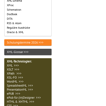
XML Schema
XProc
Schematron
DocBook
DITA
RSS & Atom
Reguläre Ausdrücke
Oracle & XML
Schulungstermine 2026 >>>
XML-Glossar >>>
XML-Technologien
:
XML >>>
XSLT >>>
XPath >>>
XSL-FO >>>
WordML >>>
SpreadsheetML >>>
PresentationML >>>
ePUB >>>
ePub für (In)Designer >>>
HTML & XHTML >>>
CSS >>>