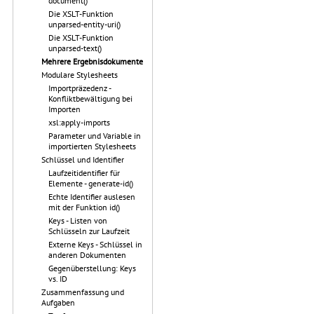
document()
Die XSLT-Funktion
unparsed-entity-uri()
Die XSLT-Funktion
unparsed-text()
Mehrere Ergebnisdokumente
Modulare Stylesheets
Importpräzedenz -
Konfliktbewältigung bei
Importen
xsl:apply-imports
Parameter und Variable in
importierten Stylesheets
Schlüssel und Identifier
Laufzeitidentifier für
Elemente - generate-id()
Echte Identifier auslesen
mit der Funktion id()
Keys - Listen von
Schlüsseln zur Laufzeit
Externe Keys - Schlüssel in
anderen Dokumenten
Gegenüberstellung: Keys
vs. ID
Zusammenfassung und
Aufgaben