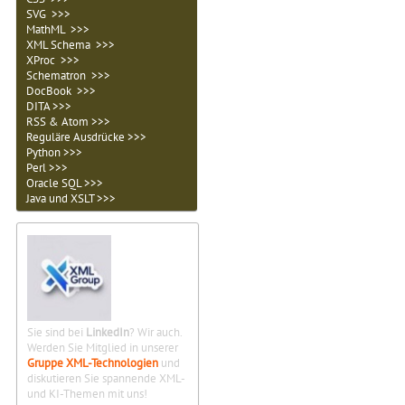
SVG >>>
MathML >>>
XML Schema >>>
XProc >>>
Schematron >>>
DocBook >>>
DITA >>>
RSS & Atom >>>
Reguläre Ausdrücke >>>
Python >>>
Perl >>>
Oracle SQL >>>
Java und XSLT >>>
Sie sind bei
LinkedIn
? Wir auch.
Werden Sie Mitglied in unserer
Gruppe XML-Technologien
und
diskutieren Sie spannende XML-
und KI-Themen mit uns!