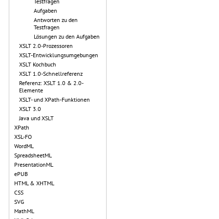
Testfragen
Aufgaben
Antworten zu den
Testfragen
Lösungen zu den Aufgaben
XSLT 2.0-Prozessoren
XSLT-Entwicklungsumgebungen
XSLT Kochbuch
XSLT 1.0-Schnellreferenz
Referenz: XSLT 1.0 & 2.0-
Elemente
XSLT- und XPath-Funktionen
XSLT 3.0
Java und XSLT
XPath
XSL-FO
WordML
SpreadsheetML
PresentationML
ePUB
HTML & XHTML
CSS
SVG
MathML