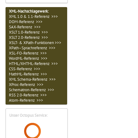
XML-Nachschlagewerk:
XML 1.0 & 1.1-Referenz >>>
DOM-Referenz >>>
SAX-Referenz >>>
XSLT 1.0-Referenz >>>
XSLT 2.0-Referenz >>>
XSLT- & XPath-Funktionen >>>
XPath–Sprachreferenz >>>
XSL-FO-Referenz >>>
WordML-Referenz >>>
HTML/XHTML-Referenz >>>
CSS-Referenz >>>
MathML-Referenz >>>
XML Schema-Referenz >>>
XProc-Referenz >>>
Schematron-Referenz >>>
RSS 2.0-Referenz >>>
Atom-Referenz >>>
Unser Octopus Service: