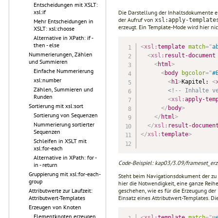
Entscheidungen mit XSLT:
xsl:if
Die Darstellung der Inhaltsdokumente er
der Aufruf von
xsl:apply-template
Mehr Entscheidungen in
erzeugt. Ein Template-Mode wird hier nic
XSLT: xsl:choose
Alternative in XPath: if -
then - else
<
xsl:
template
match
=
"
a
Nummerierungen, Zählen
<
xsl:
result-document
und Summieren
<
html
>
Einfache Nummerierung
<
body
bgcolor
=
"
#
xsl:number
<
h1
>
Kapitel: 
<
Zählen, Summieren und
<!-- Inhalte v
Runden
<
xsl:
apply-tem
Sortierung mit xsl:sort
</
body
>
Sortierung von Sequenzen
</
html
>
Nummerierung sortierter
</
xsl:
result-documen
Sequenzen
</
xsl:
template
>
Schleifen in XSLT mit
xsl:for-each
Alternative in XPath: for -
Code-Beispiel: kap03/3.09/frameset_erze
in - return
Gruppierung mit xsl:for-each-
Steht beim Navigationsdokument der zu e
group
hier die Notwendigkeit, eine ganze Rei
Attributwerte zur Laufzeit:
geschehen, wie es für die Erzeugung de
Attributwert-Templates
Einsatz eines Attribut­wert-Templates. D
Erzeugen von Knoten
Elementknoten erzeugen
<
xsl:
template
match
=
"
u