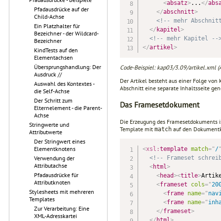
<
absatz
>
...
</
abs
Pfadausdrücke auf der
</
abschnitt
>
Child-Achse
<!-- mehr Abschnit
Ein Platzhalter für
</
kapitel
>
Bezeichner - der Wildcard-
<!-- mehr Kapitel --
Bezeichner
</
artikel
>
KindTests auf den
Elementachsen
Übersprungshandlung: Der
Code-Beispiel: kap03/3.09/artikel.xml (A
Ausdruck //
Der Artikel besteht aus einer Folge von K
Auswahl des Kontextes -
Abschnitt eine separate Inhaltsseite gen
die Self-Achse
Der Schritt zum
Das Framesetdokument
Elternelement - die Parent-
Achse
Die Erzeugung des Framesetdokuments ist
Stringwerte und
Template mit
auf den Dokumentk
match
Attributwerte
Der Stringwert eines
Elementknotens
<
xsl:
template
match
=
"
/
<!-- Frameset schrei
Verwendung der
Attributachse
<
html
>
Pfadausdrücke für
<
head
>
<
title
>
Artik
Attributknoten
<
frameset
cols
=
"
20
Stylesheets mit mehreren
<
frame
name
=
"
nav
Templates
<
frame
name
=
"
inh
Zur Verarbeitung: Eine
</
frameset
>
XML-Adresskartei
</
html
>