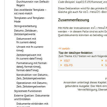
Durchtunneln von Default-
Code-Beispiel: kap03/3.09/frameset_erze
Regeln
Diese Deklaration wird für das primäre E
Das zweitbeste Template –
Gleiche gilt auch für
xsl:result-doc
xsl:next-match
Templates und Template-
Zusammenfassung
Mode
Stringverarbeitung
Mit Hilfe der Instruktionen
xsl:resul
Datums-, Zeitdauer-,
werden – in diesem Falle sind es acht D
Zeitstempelwerte
Quelldokuments könnten es beliebig vie
Datumswert mit
fn:current-date()
Uhrzeit mit fn:current-
<< zurück
time()
Tipp der data2type-Redaktion:
Zeitstempelwert mit
Zum Thema
XSLT
bieten wir auch folgende
fn:current-dateTime()
XSLT
X
Formatierung mit format-
XSL-FO
S
date(), format-time(),
format-dateTime()
Konstruktion von Datums-,
Zeit-, Zeitstempelwerten
F
Ansonsten unterliegt dieses Kapit
Operationen mit Datums-,
gebundene Ausgabe: Das Werk einsch
Zeit-, Zeitstempelwerten
Vervielfältigung, Übers
Stylesheet-Funktionen
Externe Quellen: Dokumente
und Entitäten
Dokumente einbinden mit