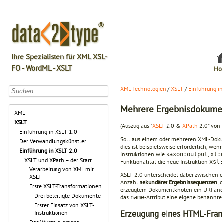
Ihre Spezialisten für XML XSL-
FO - WordML - XSLT
Ho
XML-Technologien
/
XSLT
/
Einführung i
Mehrere Ergebnisdokume
XML
XSLT
(Auszug aus "
XSLT
2.0 &
XPath
2.0" von 
Einführung in XSLT 1.0
Soll aus einem oder mehreren XML-Doku
Der Verwandlungskünstler
dies ist beispielsweise erforderlich, we
Einführung in XSLT 2.0
instruktionen wie
,
saxon:output
xt:
XSLT und XPath – der Start
Funktionalität die neue Instruktion
xsl
Verarbeitung von XML mit
XSLT 2.0 unterscheidet dabei zwischen 
XSLT
Anzahl
sekundärer Ergebnissequenzen
, 
Erste XSLT-Transformationen
erzeugtem Dokumentknoten ein URI ange
Drei beteiligte Dokumente
das
-Attri­but eine eigene benannt
name
Erster Einsatz von XSLT-
Erzeugung eines HTML-Fram
Instruktionen
Das Wurzelelement