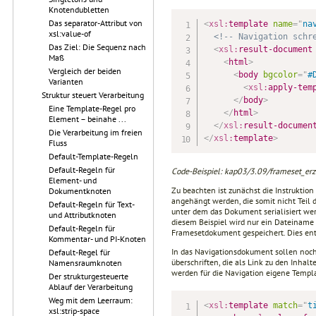
Knotendubletten
Das separator-Attribut von
<
xsl:
template
name
=
"
na
xsl:value-of
<!-- Navigation schr
Das Ziel: Die Sequenz nach
<
xsl:
result-document
Maß
<
html
>
Vergleich der beiden
<
body
bgcolor
=
"
#
Varianten
<
xsl:
apply-tem
Struktur steuert Verarbeitung
</
body
>
Eine Template-Regel pro
</
html
>
Element – beinahe ...
</
xsl:
result-documen
Die Verarbeitung im freien
</
xsl:
template
>
Fluss
Default-Template-Regeln
Default-Regeln für
Code-Beispiel: kap03/3.09/frameset_erze
Element- und
Zu beachten ist zunächst die Instruktion
Dokumentknoten
angehängt werden, die somit nicht Teil
Default-Regeln für Text-
unter dem das Dokument serialisiert wer
und Attributknoten
diesem Beispiel wird nur ein Dateinam
Default-Regeln für
Framesetdokument gespeichert. Dies ents
Kommentar- und PI-Knoten
In das Navigationsdokument sollen noch 
Default-Regel für
überschriften, die als Link zu den Inhal
Namensraumknoten
werden für die Navigation eigene Templ
Der strukturgesteuerte
Ablauf der Verarbeitung
Weg mit dem Leerraum:
<
xsl:
template
match
=
"
t
xsl:strip-space